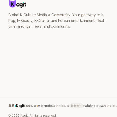
去」的直率性格。其實她過去也曾在 SBS
節目《脫掉鞋子恢單4Men》 中，親自公開
那張當年引發話題的「腋下比基尼照」，再次
Global K-Culture Media & Community. Your gateway to K-
重提這段至今仍被粉絲視為黑歷史代表作
Pop, K-Beauty, K-Drama, and Korean entertainment. Real-
的事件。 回顧李智惠的演藝路，她於
time rankings, news, and community.
1998 年以混聲團體 S#arp 成員身分出
道，該團在 2000 年代初期紅極一時，由
李智惠、徐智英兩位女成員，以及張錫
炫、Chris Kim 兩位男成員組成。不過後來
爆出長達四年的團內霸凌風波，甚至傳出
徐智英母親對李智惠言語辱罵、動手等爭
議，最終團體於 2002 年解散。 團體解散
後，李智惠轉型 solo，靠著綜藝與歌唱實
力持續活躍演藝圈。據悉，她當年能加入
S#arp，也與 李尚敏 的賞識有關。 感情方
面，李智惠於 2017 年與圈外男友結婚，
婚後育有兩個女兒，一家四口生活幸福美
滿。如今除了持續活躍於綜藝節目，她經
營的 YouTube 頻道也即將突破百萬訂閱，
服務
Kagit
kagit.kr
wishnote
wishnote.kr
wishnote.tw
wishnote
即將推出
近年內容深受網友喜愛，再度迎來事業第
二春。
©
2026
Kagit. All rights reserved.