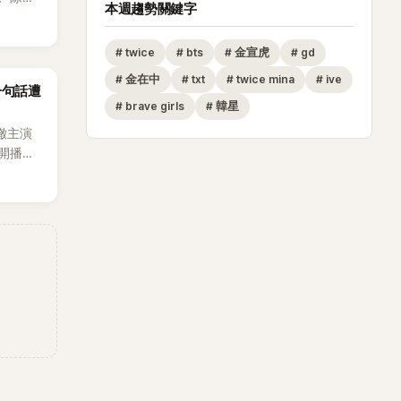
本週趨勢關鍵字
節
從未受邀
#
twice
#
bts
#
金宣虎
#
gd
沒找我，這
#
金在中
#
txt
#
twice mina
#
ive
一句話遭
全場，也
#
brave girls
#
韓星
澈主演
開播，
段發言卻
將焦點
女性」意