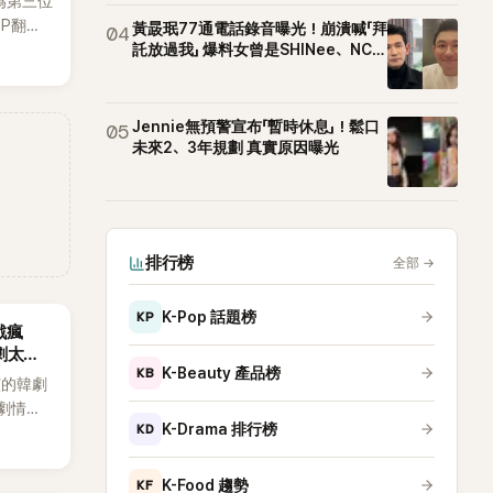
為第三位
OP翻唱
黃晸珉77通電話錄音曝光！崩潰喊「拜
04
賢已獲
託放過我」 爆料女曾是SHINee、NCT
站姐
近期完
Jennie無預警宣布「暫時休息」！鬆口
05
未來2、3年規劃 真實原因曝光
排行榜
全部
→
KP
K-Pop 話題榜
戲瘋
劇太敢
KB
K-Beauty 產品榜
演的韓劇
劇情進
KD
K-Drama 排行榜
溫。最
，更接連
上瘋
KF
K-Food 趨勢