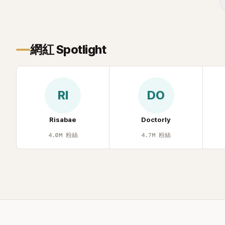
忍不住笑說：「哥怎麼連這個都知道？」李瑞
鎮則回嘴：「那時候新聞鬧那麼大，不知道
才奇怪吧。」一來一往，氣氛反而更加輕
鬆。 談到當年情況，李智惠終於鬆口坦
網紅 Spotlight
言，當時確實被質疑動過隆胸手術。她回
憶：「拍了比基尼照片之後，就開始被說是
不是去隆乳了。」為了澄清誤會，她只好親
自站出來說清楚。 李智惠進一步解釋，當
RI
DO
時隆胸手術幾乎只有「腋下切開」一種方式，
「所以我就想，既然一直說我有做，那我乾
脆把腋下給大家看，證明我根本沒動過。」
Risabae
Doctorly
一句話說完，全場瞬間炸鍋，來賓又驚又
4.0M
粉絲
4.7M
粉絲
笑。 事實上，早在 2006 年，李智惠就為
了證明自己沒有「隆乳」，真的召開了一場泳
裝記者招待會。當時她穿著比基尼站在一
排攝影機前，面對媒體擺出各種姿勢，畫
面至今仍被網友津津樂道。 這段為平息爭
議、直接公開腋下畫面自證清白的往事再
度被提起，節目現場立刻充滿驚呼聲與笑
聲，也再次讓人見識到她面對流言時「豁出