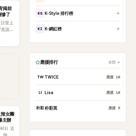
韶宥揭前
KS
K-Style 排行榜
傷慘了
近日登上
KI
K-網紅榜
罕見談及
整5年沒
原因，
白讓現
應援排行
全部
→
TW
TWICE
應援
10
LI
Lisa
應援
10
朴彩
朴彩英
應援
5
火辣女團
酸爆主辦
（바다）近
》，除了