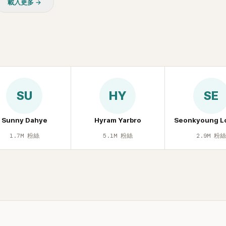
載入更多 →
SU
HY
SE
Sunny Dahye
Hyram Yarbro
Seonkyoung L
1.7M
粉絲
5.1M
粉絲
2.9M
粉