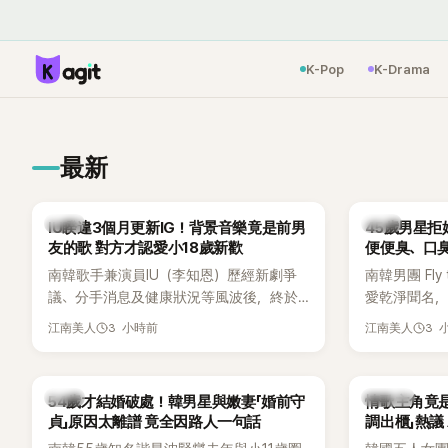
K-Pop
K-Drama
最新
韓星
韓星
IU睽違3個月更新IG！背景音樂竟是前男
45歲男星拒
友的歌 對方才認愛小18歲新歡
便便臭、口
南韓歌手兼演員IU（李知恩）歷經新劇爭
南韓男團 Fly 
議、分手消息及健康狀況等風波後，終於
愛乾淨聞名，
睽違3個月更新社群平台，一口氣曬出20
再度談到自己
3 小時前
3 
江南美人
江南美人
張近況照，讓大批粉絲又驚又喜。不過，
另一半的口臭
比起照片本身，更引發熱議的是，她竟選
更大方表明
用前男友張基河所屬樂團的歌曲作為背景
白發言掀起
韓星
K-POP
54歲才結婚破處！韓男星與嫩妻「婚前守
情歌主角竟
音樂，意外掀起韓網討論。
貞」原因太離譜 竟全因路人一句話
調出櫃」熱議