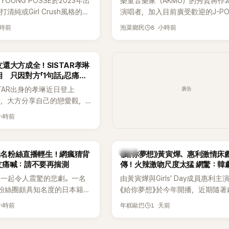
OUNG POSSE於2023年出
樂童音樂家（AKMU）的秀賢將作
清純或Girl Crush風格的女
演唱者，加入目前廣受歡迎的J-P
濃厚的Hip-Hop元素、自
企劃。繼太妍和Hanroro之後，秀
小時前
8 小時前
泡菜鄉民
員親自參與創作為特色，MV也
選為第三首翻唱歌曲的主唱，並於
頭、塗鴉、滑板等文化元素。
成錄音。
身四大經紀公司，仍憑藉鮮明
還大方成全！SISTAR孝琳
，在海外尤其是歐美市場累積
 只因對方「1句話」忍痛放
逐漸成為第五代女團中極具辨
廣告
STAR出身的孝琳近日登上
代代表之一。
e節目，大方分享自己的戀愛觀，
過去曾遭最好的朋友搶走男
 小時前
，當時選擇瀟灑放手，但如果
在再發生，「我絕對不會坐視
發言掀起熱議。
韓劇
N知名粉絲直播輕生！網瘋猜背
《給你夢想》黃寅燁、惠利激情床
友痛喊：請不要再揣測
傳！火辣激吻尺度太猛 網驚：韓
拍
生一起令人震驚的悲劇。一名
由黃寅燁與Girls' Day成員惠利主
EN粉絲圈頗具知名度的日本籍女
《給你夢想》於今年開播，近期隨著
TikTok直播期間輕生，最終
入高潮，男女主角的感情線快速升
 小時前
1 天前
年糕歐巴
消息曝光後震驚韓網，也讓不
新播出的第8集不僅上演火辣吻戲
社群平台哀悼。事發後，死者
出現床戲橋段，讓相關片段在網路