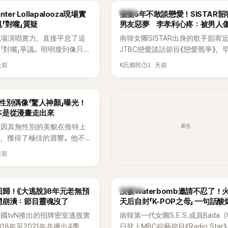
出面證實噩耗，並呼籲外界停
傳，引發觀眾熱烈討論。
韓星
ter Lollapalooza現場實
整整5年不敢談戀愛！SISTAR
逝者安息。
「對嘴」質疑
男友惡夢 李孝利心疼：被男人
現場演唱實力，直接平息了這
南韓女團SISTAR出身的歌手韶宥
「對嘴」爭議。明明瘦到像只剩
JTBC戀愛談話節目《戀愛戰爭》，
還能唱出這麼驚人的爆發力和
自己的感情生活，不僅坦言已經整
天前
1 天前
K氏鄉民
有談戀愛，更首度透露空窗至今的
全與上一段戀情有關，一番真心告
場來賓都相當震驚。
性別偶像「驚人神顏」曝光！
本是從漫畫走出來
廣告
員因其無性別的美貌在推特上
論，獲得了極佳的迴響。他不
，舞技也備受讚譽。
天前
K-POP
歸！《大逃脫》8年元老無預
沒被Waterbomb邀請不忍了！
網崩潰：節目靈魂沒了
天后自封「K-POP之母」 一句話
韓國tvN推出的招牌密室逃脫實
南韓第一代女團S.E.S.成員Bada
18年至2021年共播出4季，
日登上MBC綜藝節目《Radio Star