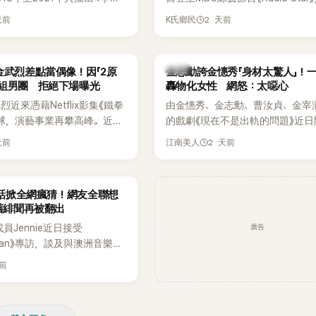
打造完整的「大逃脫宇宙
分享近況，還罕見公開向夏季音樂
天前
2 天前
K氏鄉民
」，憑藉燒腦劇情、電影級場景
Waterbomb喊話，笑稱自己至今
觀，累積大批死忠粉絲，被譽
演出，更幽默表示：「我名字就叫
代表性的密室逃脫綜藝之一。
『Bada（海）』，Waterbomb卻
韓星
金武烈差點當偶像！因「2原
金志勳誇金憓秀「身材太驚人」！
根本只是懂了皮毛。」一番話笑翻
角組男團 拒絕下場曝光
轟物化女性 網怒：太噁心
引發網友熱議。
近來憑藉Netflix影集《鐵拳
由金憓秀、金志勳、曹汝貞、金宰
球，演藝事業再攀高峰。近日
的戲劇《現在不是出軌的問題》近日
鮮為人知的出道祕辛，原來他
為宣傳新作品，四位主演一同出演
天前
2 天前
江南美人
是以演員身分出道，而是成為
YouTube節目，不料訪談中的一
一員。
意外掀起爭議。不少網友認為，他
放在金憓秀的身材，言論帶有「物化
一句話掀全網瘋猜！網友全聯想
味，引發大量批評。
 舊緋聞再被翻出
廣告
K成員Jennie近日接受
litan》專訪，談及與澳洲音樂人
la合作推出〈Dracula（JENNIE
天前
〉的幕後故事，沒想到她一句關於
的回答，竟再次引發外界對她與
緋聞的討論。