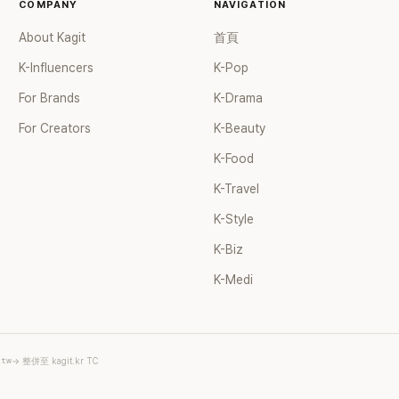
COMPANY
NAVIGATION
About Kagit
首頁
K-Influencers
K-Pop
For Brands
K-Drama
For Creators
K-Beauty
K-Food
K-Travel
K-Style
K-Biz
K-Medi
.tw
→ 整併至 kagit.kr TC