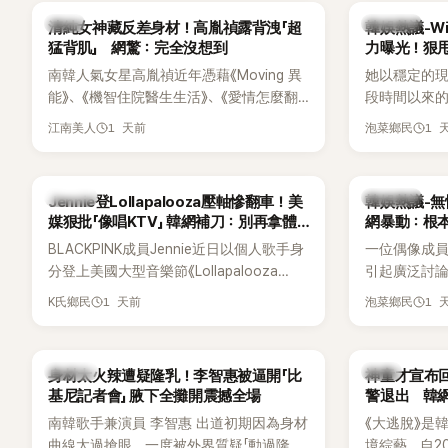
一句讓她至今仍難忘的話，也成為她點頭
親友也陸續
韓星
熱議討論
清純女神藏反差身材！高胤禎露背洩「超
韓娛熱議-Win
步入婚姻的最大理由。
止揣測，盼
猛背肌」 網驚：完全沒想到
力曝光！狠甩
南韓人氣女星高胤禎近年憑藉《Moving 異
她以穩定的
能》、《機智住院醫生生活》、《愛情怎麼翻
段時間以來的
譯？》、《努力克服自卑的我們》等多部熱門
骨頭，怎麼
1 天前
1 
江南美人
泡菜鄉民
作品，躍升為韓劇新一代女神代表，不僅
音量？
演技備受肯定，精緻五官與清新空靈的氣
質也擄獲大批粉絲。近日，她因分享一組
K-POP
熱議討論
Jennie登Lollapalooza壓軸慘翻車！美
韓娛熱議-無
近況照意外掀起熱議，不是因為仙氣十足
媒狠批「像唱KTV」 韓網補刀：別再拿體
網暴動：根
的美貌，而是藏在纖細身材下的超狂背肌
力當藉口
BLACKPINK成員Jennie近日以個人歌手身
一位偶像成
與肩膀線條，反差感十足，讓不少網友看
分登上美國大型音樂節《Lollapalooza
引起廣泛討
傻直呼：「原來她身材這麼猛！」
Chicago》主舞台，不僅成為首位擔任該音
僅外型出眾
1 天前
1 
K氏鄉民
泡菜鄉民
樂節Headliner（壓軸主秀）的K-POP女
SOLO歌手，寫下全新紀錄。然而，演出結
束後卻掀起兩極評價，不僅現場歌唱實力
K-POP
韓星
身材太火辣遭疑隆乳！李智惠被逼開「比
神童才宣布回
遭部分網友質疑，就連美國當地媒體也毫
基尼記者會」 腋下全攤開震撼全場
警退出 韓
不留情給出負評，甚至形容整場演出「就像
南韓歌手兼演員 李智惠 出道初期因為身材
《大逃脫》是
一場豪華KTV」。
曲線太過搶眼，一度被外界質疑「動過隆乳
境綜藝，自20