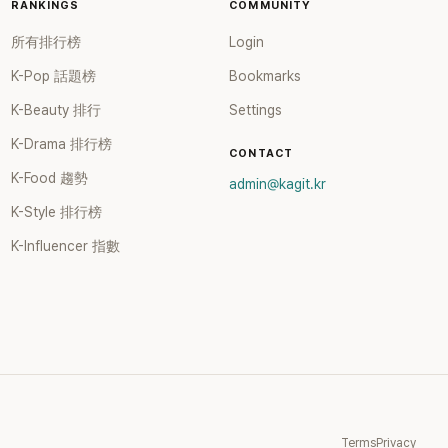
RANKINGS
COMMUNITY
所有排行榜
Login
K-Pop 話題榜
Bookmarks
K-Beauty 排行
Settings
K-Drama 排行榜
CONTACT
K-Food 趨勢
admin@kagit.kr
K-Style 排行榜
K-Influencer 指數
Terms
Privacy