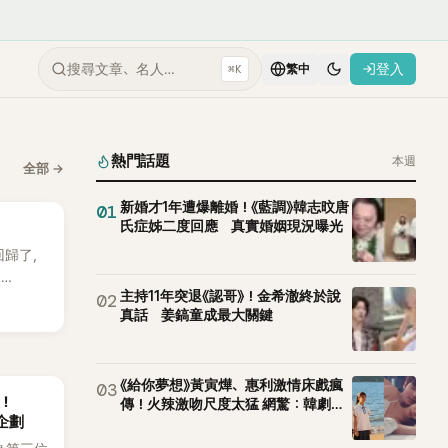
搜尋文章、名人…
登入
⌘K
繁中
熱門話題
本週
全部
→
新婚才1年遭爆離婚！《藍調》韓志旼唐
01
氏症姊二度回應 真實婚姻現況曝光
 回歸了，
E
主持11年突退《認哥》！金希澈終於說
02
。
真話 姜鎬童成最大關鍵
《給你夢想》黃寅燁、惠利激情床戲瘋
03
後！
傳！火辣激吻尺度太猛 網驚：韓劇太
企劃
敢拍