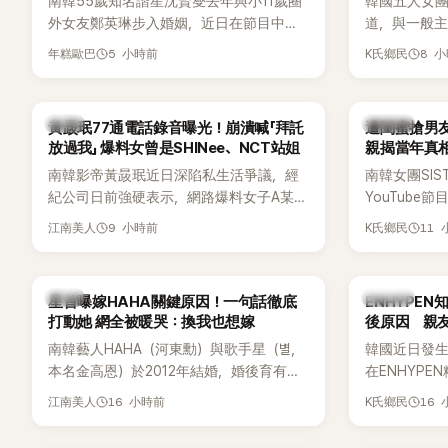
南韓55歲知名諧星沈賢燮去年與小11歲圈
韓國五人女團Y
外女友鄭英琳步入婚姻，近日在節目中分
道，與一般主打
享與妻子的戀愛故事，笑稱兩人原本想享
團不同，她們以
5 小時前
8 
年糕歐巴
K氏鄉民
受兩人世界，沒想到站在飯店門口時竟被
創Rap及成
路人認出，還一路替他們加油打氣，讓他
融入美式街
害羞到最後直接放棄進飯店，意外成了婚
雖然並非出
韓星
K-POP
黃晸珉77通電話錄音曝光！崩潰喊「拜託
遭閨蜜搶男友
前一直堅守「婚前守貞」的原因之一。
的音樂風格
放過我」 爆料女曾是SHINee、NCT站姐
親揭當年真相
不少人氣，
手
南韓影帝黃晸珉近日深陷私生活爭議，經
南韓女團SI
識度的新生
紀公司日前強硬表示，網路爆料女子A某涉
YouTub
嫌長期跟蹤黃晸珉，已正式採取法律行
更首度坦承
9 小時前
11
江南美人
K氏鄉民
動。不過，A並未停止發聲，持續透過社群
友。她表示
平台公開爆料，反駁經紀公司的說法，強
同樣的事情現
調兩人一直維持雙向聯繫，並非外界所稱
不管」，直率
韓星
K-POP
星首曝嫁HAHA關鍵原因！一句話徹底
ENHYPE
的單方面騷擾。如今，韓媒《Dispatch》再
打動她 網全被暖哭：換我也想嫁
後原因 親
曝光雙方77通電話的錄音內容，而A也首
南韓藝人HAHA（河東勳）與歌手星（별，
韓國近日發
度承認自己過去曾是SHINee、NCT等偶像
本名金高恩）於2012年結婚，婚後育有兩
在ENHYP
團體的「站姐」，事件持續延燒。
子一女，一家五口生活幸福美滿，也是韓
粉絲，日前在
16 小時前
16
江南美人
K氏鄉民
國演藝圈公認的模範夫妻。近日，星首度
不幸身亡，
公開當年決定嫁給HAHA的關鍵原因，竟是
少粉絲湧入