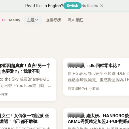
Read this in English?
Switch
No thanks
K-Beauty
主題
排行榜
K-網紅
熱議討論
婚原因超真實！直言「另一半
韓娛熱議-i-dle回歸零水花？
臭也要愛？」：我做不到
原 Po 表示自己完全不知道I-DLE
to the Sky 成員Brian向來以
雖然雨琦很漂亮，但感覺是因為 L
近日登上YouTube節目時，
SSERAFIM 和 aespa 佔據了市場
4 小時前
泡菜鄉民
的婚姻觀，直言無法理解「連
小時前
、便便臭都要愛」這種說法，
自己是不婚主義者，一番超直
熱議。
熱議討論
是女生！女偶像一句話掀「低
韓娛熱議-繼太妍、HANRORO
 羞認：自己都不敢聽
AKMU秀賢確定加盟J-POP翻唱