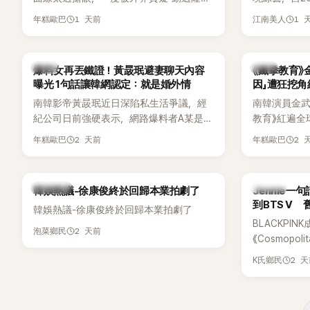
手術」，最後甚至被公司安排親上火線，召
由鄭鍾淵PD
1 天前
1 
年糕歐巴
江南美人
開前所未見的「泳裝記者會」澄清。這場記者
（DTCU）
會後來還被韓國演藝圈點名為流傳至今的
與龐大世界
「三大記者會」之一。近日她在綜藝節目中親
為韓國最具
韓星
韓星
爆料女再丟鐵證！黃晸珉避妻聊天內容
《鐵拳教育》
口回憶這段「隆乳疑雲黑歷史」，話題再度被
曝光 1句話讓韓網認定：就是婚外情
因」遭狂挖
翻出來熱議。 2日播出的 SBS 綜藝節目
南韓影帝黃晸珉近日深陷私生活爭議，經
南韓演員金武烈
《我的經紀人太難搞－秘書鎮》，邀請同時
紀公司日前強硬表示，網路爆料者A某是涉
教育》紅遍全
兼顧工作與育兒的演藝圈代表「媽媽群」
嫌長期跟蹤黃晸珉的嫌疑人，已採取法律
被爆出一段
——李智惠、李賢怡、李恩亨，以第13位
2 天前
2 
年糕歐巴
年糕歐巴
行動。不過，A某並未因此停止發聲，5日
當年差點不
「My Star」身分登場，分享最真實的生活日
再度透過社群平台公開更多內容，反駁經
男團偶像的
常。 節目一開始，李瑞鎮 率先與李智惠會
紀公司的說法，強調兩人的聯繫一直都是
合，兩人邊搭車邊聊天，氣氛輕鬆。聊到
熱議討論
K-POP
韓娛熱議-徐康俊終於回歸本業拍劇了
Jennie
「雙向互動」，並非外界所稱的單方面騷擾。
最近的新聞，李瑞鎮突然直球發問：「妳不
到BTS V
韓娛熱議-徐康俊終於回歸本業拍劇了
是上新聞了？說妳去做整形？是人中縮短
BLACKPIN
手術嗎？」一貫犀利又不留情的問法，讓現
2 天前
泡菜鄉民
《Cosmopo
場瞬間笑成一片。對此，李智惠也毫不閃
Tame Impa
躲，淡定接招，兩人鬥嘴默契十足。 話題
2 
K氏鄉民
Remix）
接著一路延燒到過去的爭議。李瑞鎮脫口
「共同朋友」
補刀：「妳以前不是還在游泳池開過記者
BTS成員V
會？」直接點名她當年的風波。李智惠聽了