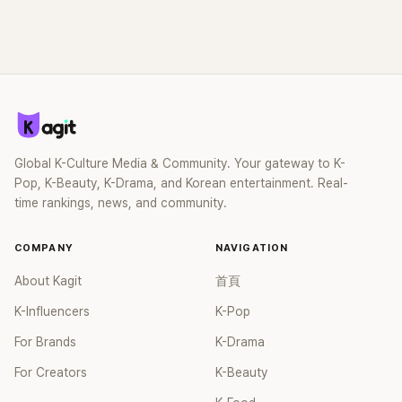
也喜歡性感的，但衣服真的太糟了...也可以穿得漂亮點裸露的
本業又厲害，難怪到哪都受歡迎！好好待著，我們在釜山見！
啊！！！27.就算裸露，如果能展現個人特色和界限，那就是藝
38.每次都帶來好感覺的金碩珍！39.果然清純又有趣的帥哥是
術和帥氣，但現在完全沒有那種感覺。 28.這樣裸露過頭，完
全世界共通語❤️ 一看就療癒！ 40.哇，一開始就正面攻擊，太
全不覺得漂亮。29.乾脆當作是海外流行歌手，這樣看就算
瘋狂了，哈哈，超帥！41.有好感的清純美男，本業厲害，出席
了...30.穿這個怎麼跳舞啊ㅠ 31.什麼都適可而止才好，衣服和
活動時態度好，享受時也很會享受，真好！42.細膩又清純的韓
錢又不是沒有，為什麼要這樣裸露呢？32.我其實喜歡適合裸露
國美男，加油！帥哥已經有基本好感，再加上他幽默、能帶動
服裝的人，但這樣看起來不管是表演者還是觀眾都很不舒服。
氣氛，真是最棒的！ 43.哈哈，看摔角真的能看到他很享受，
33.Lara年紀還小，為什麼總是讓她穿這樣ㅠㅠㅠㅠㅠ 34.哇，無
難怪讓人喜歡44.去看摔角了，真的可愛，哈哈哈45.露出額頭
話可說......拜託給她們穿正常的衣服ㅠㅠ35.本來在Gnarly的時
Global K-Culture Media & Community. Your gateway to K-
真的給人超好的感覺，眉毛露出來超帥！ 46.帥哥出國真讓人
候就覺得有點裸露，但越來越嚴重...36.可能是因為主要在海外
Pop, K-Beauty, K-Drama, and Korean entertainment. Real-
自豪，更多更多地秀出你的臉吧！47.啊，他這個人真的讓人好
活動，常常穿得像比基尼一樣的服裝； 37.不是吧，連牛仔褲廣
time rankings, news, and community.
感滿滿，哈哈哈哈48.第一張照片的項鍊又粗又華麗，我看了
告也是，KATSEYE不是健康形象嗎？裸露偶爾一次才能有衝擊
10次才發現！Jin老實說不管在哪個國家都不可能不成話題啊～
感，為什麼總是只讓她們穿內衣，到底怎麼回事..38.瘋了吧...
COMPANY
NAVIGATION
49.這位不管去哪都讓人有好感的感覺，哈哈
太過分了不是嗎？39.真的太過頭了..不僅不漂亮，Coachella
的時候就不怎麼樣，現在更糟了ㅠ 40.只要像韓國音樂節目那
About Kagit
首頁
樣穿就很漂亮了...ㅠㅠ41.問題不是海外都這樣，而是海外粉絲
K-Influencers
K-Pop
也說不喜歡，這到底是為了誰？42.海外粉絲也喜歡這次韓國活
動的服裝說很正常...ㅜ 43.孩子們年紀還小，這到底是什麼。根
For Brands
K-Drama
本像內衣秀 ㅜㅜ44.看到這個服裝嚇到了...裸露很嚴重，衣服也
For Creators
K-Beauty
不好看。45.但問題是在美國這樣反而受歡迎。 46.不僅裸露，
連衣服也不好看。47.海外粉絲都不喜歡，韓國音樂節目因為審