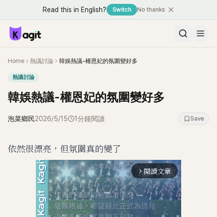
Read this in English?
Switch
No thanks
Home
熱議討論
韓娛熱議-權恩妃的氛圍變好多
熱議討論
韓娛熱議-權恩妃的氛圍變好多
泡菜鄉民
2026/5/15
1分鐘閱讀
Save
依然很漂亮，但氛圍真的變了
閱讀文章
arrow_forward_ios