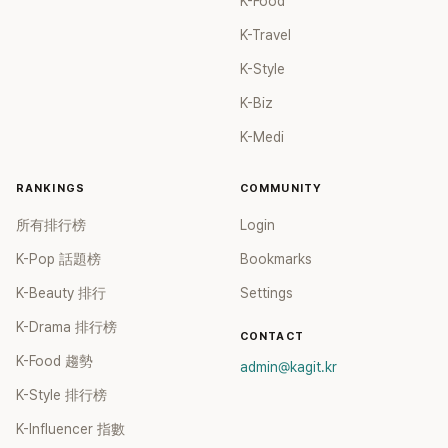
K-Food
查都穿長褲，留言反應全都是終於穿褲子了ㅠㅠ這樣的。48.以
K-Travel
海外流行歌星的標準來看也太誇張了吧..像好萊塢明星走紅毯
時因裸露而成為話題的禮服那種程度。
K-Style
K-Biz
K-Medi
RANKINGS
COMMUNITY
所有排行榜
Login
K-Pop 話題榜
Bookmarks
K-Beauty 排行
Settings
K-Drama 排行榜
CONTACT
K-Food 趨勢
admin@kagit.kr
K-Style 排行榜
K-Influencer 指數