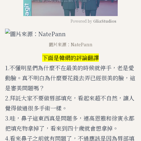
Powered by 
GliaStudios
M
u
圖片來源：NatePann
t
e
下面是韓網的評論翻譯
1.不懂明星們為什麼不在最美的時候就停手，老是愛
動臉。真不明白為什麼要花錢去弄已經很美的臉，這
是審美問題嗎？
2.拜託大家不要做唇部填充，看起來超不自然，讓人
覺得做過很多手術一樣。
3.哇，鼻子這東西真是問題多，連高恩雅和徐寅永都
把填充物拿掉了，看來到四十歲就會想拿掉。
4.看來鼻子之前就有問題了，不過應該是因為唇部填