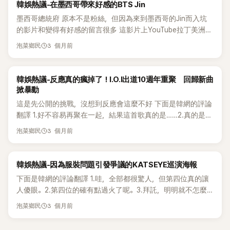
熱議討論
韓娛熱議-在墨西哥帶來好感的BTS Jin
墨西哥總統府 原本不是粉絲，但因為來到墨西哥的Jin而入坑
的影片和變得有好感的留言很多 這影片上YouTube拉丁美洲官
方留言：Jin兄弟您現在是墨西哥人了🤠 看了Jin的影片後，男
3 個月前
泡菜鄉民
生們也被撩倒的留言也有哈哈哈 因為帥氣，很多影片正在瘋傳
墨西哥演員拍的防彈演唱會短片，畫質非常好且高畫質 職業摔
角是墨西哥的國民運動，而熱情地響應和享受的模樣也帶來了
熱議討論
韓娛熱議-反應真的瘋掉了！I.O.I出道10週年重聚 回歸新曲
好感 下面是韓網的評論翻譯 1.那張照片中連墨西哥總統也在看
掀暴動
Jin耶，哈哈哈2.超級帥！在每個國家都有好評價的感覺3.不知
這是先公開的挑戰，沒想到反應會這麼不好 下面是韓網的評論
道墨西哥怎麼樣，但對我來說真的有超棒的感覺，哈哈 4.帥又
翻譯 1.好不容易再聚在一起，結果這首歌真的是……2.真的是旋
可愛，帥又可愛！5.摔角真的太可愛了！外國巨星來韓國熱情
律問題，還有那個V字隊形的舞蹈，看起來怪怪的。3.真的太可
3 個月前
看職棒的感覺吧，哈哈。光化門的幕後影片和照片也瘋狂好
泡菜鄉民
惜了……這次到處都有宣傳，讓我很期待。 4.Heize出來時反應
看！6.Jin和Jimin的和音真好聽，他們一起摔角也太好笑了吧 7.
也不太好，不是嗎？5.如果要出這種歌，當收錄曲就好，真的
碩珍在墨西哥的演出舞台也超帥氣，他講西班牙語時，當地粉
不適合當主打。6.老實說聽完真的嚇到了，是不好的那種驚
熱議討論
韓娛熱議-因為服裝問題引發爭議的KATSEYE巡演海報
絲都說發音很好呢～摔角比賽那天的反應也超讚！8.沒有不喜
訝。 7.連在論壇上的反應也不好，嗚嗚。8.有點像老派的流行
歡帥哥的地方！他的現場演出也非常好，真想去看演唱會9.不
下面是韓網的評論翻譯 1.哇，全部都很驚人，但第四位真的讓
歌曲，感覺有點俗氣……候選歌曲應該很多吧，這是最佳選擇
僅是臉蛋，每次出國時都能完美融入當地氛圍，真是好感人，
人傻眼。2.第四位的確有點過火了呢。3.拜託，明明就不怎麼
嗎？9.期待I.O.I重組的唯一理由就是好歌，但這次真的是史上
但帥哥就是最棒的！ 10.感覺都一年多沒看到他的臉了，希望
漂亮，造型師到底是誰啊。 4.看他們也很不舒服的樣子，根本
最糟…… 10.雖然我是少數意見，但一直聽下去感覺還蠻上癮
3 個月前
泡菜鄉民
演出順利，想趕快在韓國見到他！11.Jin在外面做什麼都很容易
不帥氣。5.M Countdown的留言也有很多說穿得好看...呵呵。
的。11.看挑戰影片時，Somi的部分突然讓我愣住了，感覺太過
爆紅，是因為他太帥了嗎？12.是因為露出額頭嗎？感覺像個成
6.真的太過分了，而且也不漂亮。 7.適可而止吧，搞得像在拍
時了12.這首歌很差……這竟然是主打歌？ 13.好像只有我覺得好