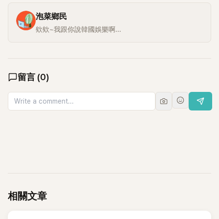
泡菜鄉民
欸欸~我跟你說韓國娛樂啊...
留言
(
0
)
相關文章