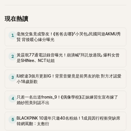
熟男人，哈哈。真帥啊，下輩子想要以這張臉轉世！ 13.你真的
雜誌照片，外國人也不是什麼都愛看裸露的。8.這個團的服裝
聽，哈哈，突然一直想起來。14.那位作曲家老是在賣這種老套
是我的幸福，碩珍啊14.最近對他好有好感喔 ᵒ̴̶̷ ·̫ ᵒ̴̶̷&nbsp;ෆ15.又
我一直覺得應該要改，先不說裸露，單純就是不好看，造型團
的旋律，不如乾脆做成抒情歌好了。15.雖然不是我想像中的感
美又清純又帥，真是不得了，快點回來吧！ 16.對啊，就是這
隊該換了吧。9.裸露就算了，一點都不漂亮...拜託給孩子們穿
現在熱讀
覺，但還是等完整版本再評斷吧。 16.歌詞也太老套了……什麼
樣！這樣的帥哥真是讓人驕傲，顏粉只能流淚17.哇塞，無意間
得體的衣服。 10.總是有成員穿得很暴露，但這大概是個人意
“像星星般灑落”這種，太老派了。17.希望能看到一個真正的概
聽到他的歌，心臟都受衝擊了，歌好聽，聲音也超搭！18.摔角
願吧。11.讓人想到那部叫《Euphoria》的劇，太誇張了。12.為什
念和好的歌曲……重組這麼多年，這就是最佳選擇嗎？18.老實
的反應真的超火熱～第二張粉絲拍的照片沒修圖，但臉真的太
毫無交集竟成摯友！《爸爸去哪》「小哭包」民國同遊AKMU秀
麼要這樣穿呢？本來是健康的形象，完全不性感，真的不怎麼
1
說，I.O.I的歌都沒啥好聽的……只是因為成員加分而已。 19.看
賢 背後暖心緣分曝光
帥了！ 19.帥哥的魅力真是滿滿，不管去哪裡，大家看美的眼光
樣。 13.真的不漂亮...就算有裸露也能很好看，但這到底是什
了預告片，我的期待真的是錯誤的。20.哇，這是怎樣？竟然沒
都差不多，哈哈20.不管什麼時候看都很帥，他這樣的髮型讓他
麼，毫無統一感，看不出意圖。14.不知道是誰在美國負責造
有人阻止這首歌發行嗎？21.Somi的聲音不太搭，但第二次聽還
更帥。不管怎麼看都像演員，真可惜他不演戲21.超級帥！去國
型，但越來越過頭了。連當地也在討論的程度。15.像在韓國音
黃晸珉77通電話錄音曝光！崩潰喊「拜託放過我」 爆料女曾
2
好。 22.通常我都能接受各種歌，但這次真的很震驚。23.雖然
外更性感了！ 22.帥到讓人嘴巴都酸了，說他帥都說不完！23.
是SHINee、NCT站姐
樂節目那樣穿就好了，為什麼要這樣呢 ㅠㅠ 16.在韓國活動時
讓我想起《PRODUCE 101》第一季的《24小時》，但……24.除了
頭髮全都梳上去，真的超帥！24.哇塞，他這麼帥，剪短髮後更
穿得多一點真的很好看...穿衣服的樣子比較漂亮，看看同樣舞
主打歌，其他收錄曲更好聽，真的嗎？ 25.那竟然是主打歌？
有成熟男人的感覺，眼睛大飽眼福！ 25.臉已經很帥了，性格
台的直拍，海外粉絲都更喜歡。17.本來就有裸露，但越來越嚴
天啊……26.這實在太過分了……超過一半的人都沒反對？為什
IU睽違3個月更新IG！背景音樂竟是前男友的歌 對方才認愛
3
也很真誠，讓氣氛變得很愉快！26.帥哥又性格好的氣氛真的很
重了。18.這是誰超愛的造型呢 ㅋㅋ 19.老實說，雖然很多人裸
小18歲新歡
麼？27.用這些成員來這樣搞砸，真的太可惜了，為什麼會這樣
棒！27.帥哥做的事情也很有趣，我也是這樣！ 28.清純但眉毛
露，但第四位真的太過分了吧？20.裸露很多也就算了，看起來
呢…… 28.那不是在預告中因為吻戲鬧得沸沸揚揚的歌嗎？預告
讓他更有男人味，真好！29.長得帥性格又好，難怪讓人喜歡，
不像舞台服裝，像真內衣一樣，太誇張了。21.感覺就是HYBE
很吸引人，為什麼歌曲……29.真的非常可惜……為什麼會選這
只差一名出道fromis_9！《偶像學校》正妹練習生宣布嫁了
嗯嗯！30.每次看摔角的反應都覺得超好笑，哈哈 31.咦，明明
4
在韓國做不到的事情在這裡做。 22.到底為什麼這樣....感覺很
首？30.不如重新翻唱《Hip Song》然後再度回歸吧，拜託。 31.
婚紗照美到認不出
很帥，但那頂帽子不適合他，哈哈。就維持整潔的風格吧32.摔
不好的裸露。23.本來就有一點裸露，但如果那是舞台服裝就太
這首歌很上癮，聽久了越來越喜歡。32.第一次覺得歌這麼油
角太投入了，超好笑，哈哈哈。性格好都表現出來，難怪大家
誇張了..大概只是概念照吧..？24.不是吧，女團怎麼可以穿成
膩，副歌部分特別油膩。33.雖然不是抒情歌，但如果像《24小
都喜歡他33.聽說真人更帥，真的好想見見他！ 34.感覺像是現
BLACKPINK 10週年只邀40名粉絲！1成員因行程衝突缺席
這樣裸露的服裝？ 25.這不是內衣，更像是遮擋物而已；；26.
5
時》那樣上癮，可能還會比較好……
韓網罵翻：太敷衍
在很難見到的典型美男，真的超帥！35.看比賽時的反應完全可
看韓國活動的留言就知道，很多外國粉絲都說穿衣服很棒...我
愛！36.哈哈哈哈，看他看摔角真的超可愛！ 37.帥又性格好，