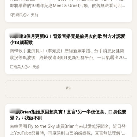
即將舉辦的10週年紀念Meet & Greet活動，依舊無法看到四人
合體。根據韓媒《MyDaily》7日報導，當天將由Jisoo（智秀）、
2 天前
K氏鄉民
Rosé與Jennie出席，Lisa則因行程安排確定缺席，再度引發粉
絲熱議。
韓星
IU睽違3個月更新IG！背景音樂竟是前男友的歌 對方才認愛
小18歲新歡
南韓歌手兼演員IU（李知恩）歷經新劇爭議、分手消息及健康
狀況等風波後，終於睽違3個月更新社群平台，一口氣曬出20
張近況照，讓大批粉絲又驚又喜。不過，比起照片本身，更引
3 天前
江南美人
發熱議的是，她竟選用前男友張基河所屬樂團的歌曲作為背景
音樂，意外掀起韓網討論。
廣告
韓星
45歲Brian拒婚原因超真實！直言「另一半便便臭、口臭也要
愛？」：我做不到
南韓男團 Fly to the Sky 成員Brian向來以愛乾淨聞名，近日登
上YouTube節目時，再度談到自己的婚姻觀，直言無法理解「連