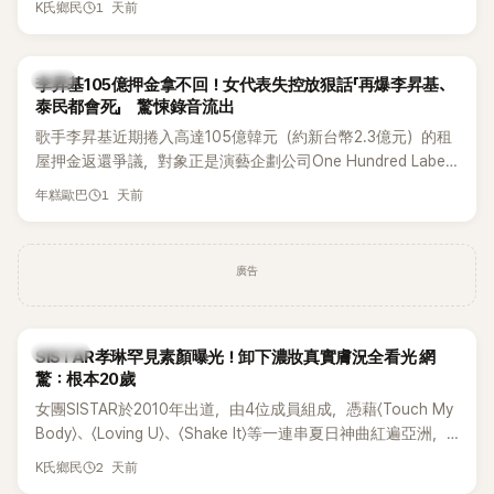
1 天前
K氏鄉民
道歉，坦言這次紀念日「好像是充滿歉意的一天」。
韓星
李昇基105億押金拿不回！女代表失控放狠話「再爆李昇基、
泰民都會死」 驚悚錄音流出
歌手李昇基近期捲入高達105億韓元（約新台幣2.3億元）的租
屋押金返還爭議，對象正是演藝企劃公司One Hundred Label
代表車佳媛(차가원)。如今事件再掀風波，YouTuber李鎮浩公開
1 天前
年糕歐巴
一段與車佳媛過去的通話錄音，當中出現「李昇基身邊的人會全
部死掉」等激烈言論，引發外界譁然。
廣告
K-POP
SISTAR孝琳罕見素顏曝光！卸下濃妝真實膚況全看光 網
驚：根本20歲
女團SISTAR於2010年出道，由4位成員組成，憑藉〈Touch My
Body〉、〈Loving U〉、〈Shake It〉等一連串夏日神曲紅遍亞洲，
獲封「夏日女王」。不過，團體在出道滿7年後宣布解散，成員各
2 天前
K氏鄉民
自投入個人演藝事業。向來以性感火辣形象和強大舞台氣場著