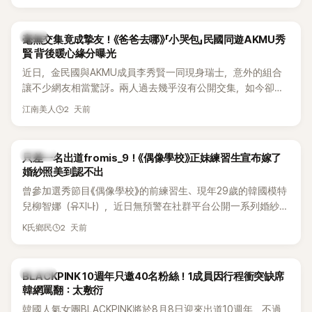
韓星
毫無交集竟成摯友！《爸爸去哪》「小哭包」民國同遊AKMU秀
賢 背後暖心緣分曝光
近日，金民國與AKMU成員李秀賢一同現身瑞士，意外的組合
讓不少網友相當驚訝。兩人過去幾乎沒有公開交集，如今卻一
起踏上瑞士之旅，也讓粉絲紛紛好奇：「他們到底是怎麼認識
2 天前
江南美人
的？」
K-POP
只差一名出道fromis_9！《偶像學校》正妹練習生宣布嫁了
婚紗照美到認不出
曾參加選秀節目《偶像學校》的前練習生、現年29歲的韓國模特
兒柳智娜（유지나），近日無預警在社群平台公開一系列婚紗
照，親自宣布即將步入婚姻，消息曝光後讓不少曾追看節目的
2 天前
K氏鄉民
粉絲又驚又喜，紛紛送上祝福。
K-POP
BLACKPINK 10週年只邀40名粉絲！1成員因行程衝突缺席
韓網罵翻：太敷衍
韓國人氣女團BLACKPINK將於8月8日迎來出道10週年，不過