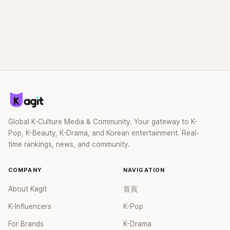
Global K-Culture Media & Community. Your gateway to K-
Pop, K-Beauty, K-Drama, and Korean entertainment. Real-
time rankings, news, and community.
COMPANY
NAVIGATION
About Kagit
首頁
K-Influencers
K-Pop
For Brands
K-Drama