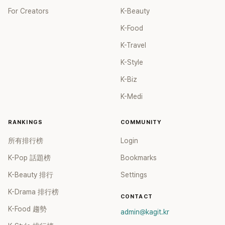
For Creators
K-Beauty
K-Food
K-Travel
K-Style
K-Biz
K-Medi
RANKINGS
COMMUNITY
所有排行榜
Login
K-Pop 話題榜
Bookmarks
K-Beauty 排行
Settings
K-Drama 排行榜
CONTACT
K-Food 趨勢
admin@kagit.kr