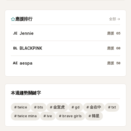
應援排行
全部
→
JE
Jennie
應援
65
BL
BLACKPINK
應援
60
AE
aespa
應援
50
本週趨勢關鍵字
#
twice
#
bts
#
金宣虎
#
gd
#
金在中
#
txt
#
twice mina
#
ive
#
brave girls
#
韓星