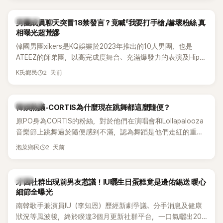
稱的孝琳，近日在社群分享與「排球女王」金軟景聚餐的日常，
不僅展現兩人多年不變的好交情，她幾乎素顏入鏡的真實模
K-POP
男團成員聊天突冒18禁發言？竟喊「我要打手槍」嚇壞粉絲 真
樣，也意外掀起網友熱議。
相曝光超荒謬
韓國男團xikers是KQ娛樂於2023年推出的10人男團，也是
ATEEZ的師弟團，以高完成度舞台、充滿爆發力的表演及Hip-
Hop風格聞名，出道後迅速累積大批海內外粉絲，近年也陸續
2 天前
K氏鄉民
登上Lollapalooza等國際大型音樂節，展現新生代男團的舞台
實力。
熱議討論
韓娛熱議-CORTIS為什麼現在跳舞都這麼隨便？
原PO身為CORTIS的粉絲，對於他們在演唱會和Lollapalooza
音樂節上跳舞過於隨便感到不滿，認為舞蹈是他們走紅的重要
原因，希望他們能更認真地表演。
2 天前
泡菜鄉民
韓星
才因社群出現前男友惹議！IU曬生日蛋糕竟是邊佑錫送 暖心
細節全曝光
南韓歌手兼演員IU（李知恩）歷經新劇爭議、分手消息及健康
狀況等風波後，終於睽違3個月更新社群平台，一口氣曬出20