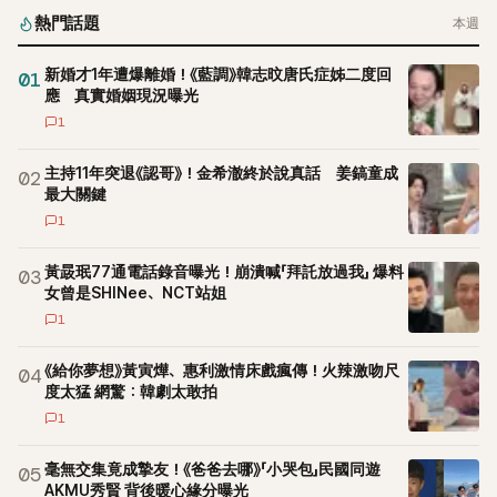
熱門話題
本週
新婚才1年遭爆離婚！《藍調》韓志旼唐氏症姊二度回
01
應 真實婚姻現況曝光
1
主持11年突退《認哥》！金希澈終於說真話 姜鎬童成
02
最大關鍵
1
黃晸珉77通電話錄音曝光！崩潰喊「拜託放過我」 爆料
03
女曾是SHINee、NCT站姐
1
《給你夢想》黃寅燁、惠利激情床戲瘋傳！火辣激吻尺
04
度太猛 網驚：韓劇太敢拍
1
毫無交集竟成摯友！《爸爸去哪》「小哭包」民國同遊
05
AKMU秀賢 背後暖心緣分曝光