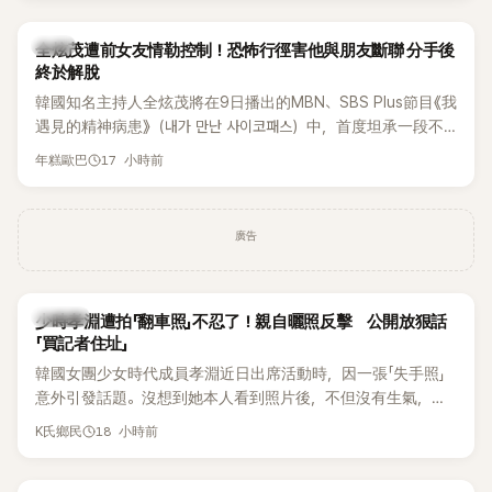
開露面。
韓星
全炫茂遭前女友情勒控制！恐怖行徑害他與朋友斷聯 分手後
終於解脫
韓國知名主持人全炫茂將在9日播出的MBN、SBS Plus節目《我
遇見的精神病患》（내가 만난 사이코패스）中，首度坦承一段不
堪回首的戀愛經歷，自爆曾遭前女友過度控制，不僅走到哪都
17 小時前
年糕歐巴
得開視訊報備，最後甚至因此和朋友失去聯絡，分手後朋友的
一句「歡迎回來」，更讓他至今印象深刻。
廣告
K-POP
少時孝淵遭拍「翻車照」不忍了！親自曬照反擊 公開放狠話
「買記者住址」
韓國女團少女時代成員孝淵近日出席活動時，因一張「失手照」
意外引發話題。沒想到她本人看到照片後，不但沒有生氣，反
而親自把照片放上IG限時動態開玩笑，甚至幽默喊話要「買記者
18 小時前
K氏鄉民
的住址」，讓網友全笑翻。