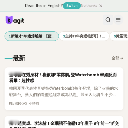
Read this in English?
Switch
No thanks
1
2
3
新婚才1年遭爆離婚！《藍…
主持11年突退《認哥》！…
黃晸珉
最新
全部
→
K-POP
全場都在秀身材！崔叡娜「零露肌」登Waterbomb 韓網反而
看暈：超性感
韓國夏季代表性音樂祭《Waterbomb》每年登場，除了火熱的水
戰舞台，藝人們的造型也經常成為話題，甚至因此誕生不少
「Waterbomb女神」、「Waterbomb男神」。過去包括泫雅、宣
3 小時前
K氏鄉民
美、請夏、BLACKPINK成員及權恩妃等人，都曾憑藉性感舞台
掀起熱烈討論。
韓星
掰了趙寅成、李洙赫！金珉禧不倫戀10年產子 9年前一句「交