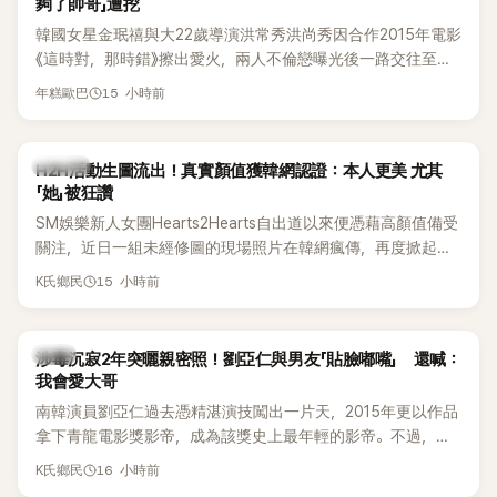
夠了帥哥」遭挖
韓國女星金珉禧與大22歲導演洪常秀洪尚秀因合作2015年電影
《這時對，那時錯》擦出愛火，兩人不倫戀曝光後一路交往至
今，戀情已持續近10年，並於去年迎來兩人的兒子。金珉禧也
15 小時前
年糕歐巴
將透過洪常秀執導的新片《無處安放我的眼睛》（暫譯，
Nowhere To Lay My Eyes）正式回歸大銀幕，這也是她產後
首度以演員身分復出。不過，新片尚未上映，她9年前電影中的
K-POP
H2H活動生圖流出！真實顏值獲韓網認證：本人更美 尤其
一句台詞卻突然被韓網翻出，意外再度掀起熱議。
「她」被狂讚
SM娛樂新人女團Hearts2Hearts自出道以來便憑藉高顏值備受
關注，近日一組未經修圖的現場照片在韓網瘋傳，再度掀起熱
烈討論，不少看過本人的網友更直呼：「真人比照片還漂亮！」
15 小時前
K氏鄉民
韓星
涉毒沉寂2年突曬親密照！劉亞仁與男友「貼臉嘟嘴」 還喊：
我會愛大哥
南韓演員劉亞仁過去憑精湛演技闖出一片天，2015年更以作品
拿下青龍電影獎影帝，成為該獎史上最年輕的影帝。不過，他
2023年爆出涉毒風波後，演藝事業受到重創，後續又牽扯與男
16 小時前
K氏鄉民
性友人崔河那之間的相關爭議，近年幾乎淡出演藝圈，鮮少公