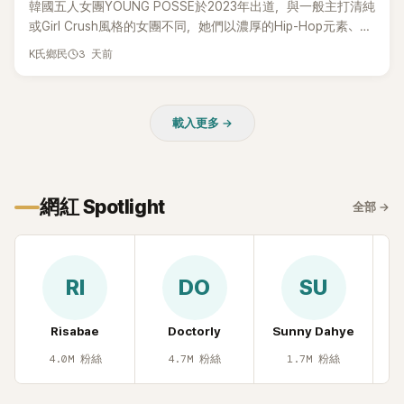
韓國五人女團YOUNG POSSE於2023年出道，與一般主打清純
或Girl Crush風格的女團不同，她們以濃厚的Hip-Hop元素、自
創Rap及成員親自參與創作為特色，MV也融入美式街頭、塗
3 天前
K氏鄉民
鴉、滑板等文化元素。雖然並非出身四大經紀公司，仍憑藉鮮
明的音樂風格，在海外尤其是歐美市場累積不少人氣，逐漸成
為第五代女團中極具辨識度的新生代代表之一。
載入更多 →
網紅 Spotlight
全部
→
RI
DO
SU
Risabae
Doctorly
Sunny Dahye
H
4.0M
粉絲
4.7M
粉絲
1.7M
粉絲