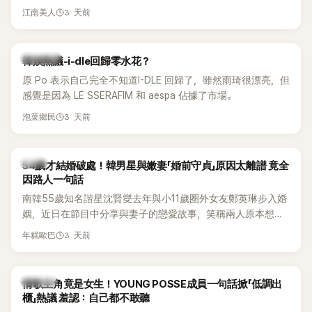
另一半的口臭、便便臭都要愛」這種說法，更大方表明自己是不
3 天前
江南美人
婚主義者，一番超直白發言掀起熱議。
熱議討論
韓娛熱議-i-dle回歸零水花？
原 Po 表示自己完全不知道I-DLE 回歸了，雖然雨琦很漂亮，但
感覺是因為 LE SSERAFIM 和 aespa 佔據了市場。
3 天前
泡菜鄉民
韓星
54歲才結婚破處！韓男星與嫩妻「婚前守貞」原因太離譜 竟全
因路人一句話
南韓55歲知名諧星沈賢燮去年與小11歲圈外女友鄭英琳步入婚
姻，近日在節目中分享與妻子的戀愛故事，笑稱兩人原本想享
受兩人世界，沒想到站在飯店門口時竟被路人認出，還一路替
3 天前
年糕歐巴
他們加油打氣，讓他害羞到最後直接放棄進飯店，意外成了婚
前一直堅守「婚前守貞」的原因之一。
K-POP
情歌主角竟是女生！YOUNG POSSE成員一句話掀「低調出
櫃」熱議 羞認：自己都不敢聽