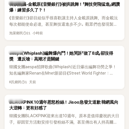
熱議討論
韓娛熱議-金載原《音樂銀行》被拱跳舞！「舞技突飛猛進」網讚
爆：練習多久了？！
《音樂銀行》節目組似乎很喜歡讓主持人金載原跳舞，而金載沅
每次都能使命必達，甚至舞技還進步不少。觀眾們也發現製作
單位對此樂此不疲。
21 小時前
泡菜鄉民
K-POP
aespa〈Whiplash〉編舞爆內鬥！她哭訴「做了8成」卻沒得
獎 遭反嗆：高潮才是關鍵
韓國女團aespa招牌歌曲〈Whiplash〉近日爆出編舞功勞之爭！
知名編舞家Renan在Mnet新節目《Street World Fighter：
Directors' War》預告中，公開談及自己在〈Whiplash〉編舞上的
1 天前
K氏鄉民
貢獻，直言明明自己完成約8成舞蹈，2025 KOREA Awards「年
度編舞大賞」卻由Lachica拿走，讓她至今仍感到相當不平。
K-POP
BLACKPINK 10週年惹怒粉絲！Jisoo急發文道歉 韓網風向
大逆轉：更有好感了
韓國女團BLACKPINK迎來出道10週年，原本是值得慶祝的大日
子，卻因官方活動安排引發粉絲不滿，甚至傳出有人持高爾夫
球桿到YG娛樂大樓鬧事。Jisoo今（8日）也親自發文向BLINK