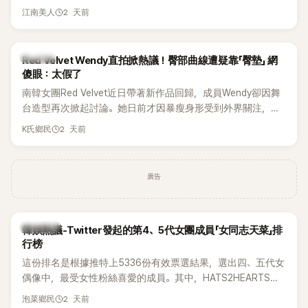
張近況照，讓大批粉絲又驚又喜。其中，一張生日蛋糕照意外
2 天前
江南美人
掀起熱議，不僅送禮人的身分曝光，就連貼文背景音樂也被眼
尖網友發現暗藏玄機，在韓網引發兩波討論。
K-POP
Red Velvet Wendy直拍掀熱議！臀部曲線遭疑靠「臀墊」 網
傻眼：太假了
南韓女團Red Velvet近日帶著新作品回歸，成員Wendy卻因舞
台造型再次掀起討論。她日前才因暴瘦身形受到外界關注，又
被質疑在舞台上使用臀墊，如今最新打歌舞台曝光後，再度因
2 天前
K氏鄉民
身形比例引發熱議。
廣告
熱議討論
韓娛熱議-Twitter發起的第4、5代女團成員「女同志天菜」排
行榜
這份排名是根據推特上5336份有效票選結果，選出四、五代女
偶像中，最受女性粉絲喜愛的成員。其中，HATS2HEARTS成
員包攬了前三名，展現了她們在女性社群中的高人氣。
2 天前
泡菜鄉民