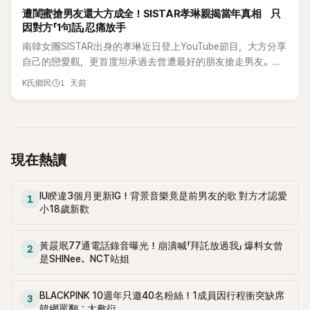
為第五代女團中極具辨識度的新生代代表之一。
K-POP
遭閨蜜搶男友還大方成全！SISTAR孝琳親揭當年真相 只
因對方「1句話」忍痛放手
南韓女團SISTAR出身的孝琳近日登上YouTube節目，大方分享
自己的戀愛觀，更首度坦承過去曾遭最好的朋友搶走男友。她
表示，當時選擇瀟灑放手，但如果同樣的事情現在再發生，「我
1 天前
K氏鄉民
絕對不會坐視不管」，直率發言掀起熱議。
現在熱讀
IU睽違3個月更新IG！背景音樂竟是前男友的歌 對方才認愛
1
小18歲新歡
黃晸珉77通電話錄音曝光！崩潰喊「拜託放過我」 爆料女曾
2
是SHINee、NCT站姐
BLACKPINK 10週年只邀40名粉絲！1成員因行程衝突缺席
3
韓網罵翻：太敷衍