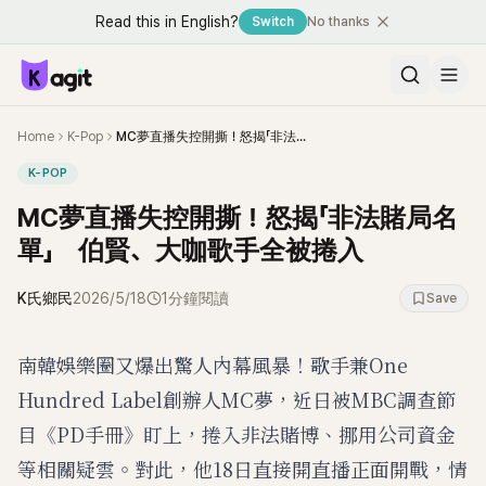
Read this in English?
Switch
No thanks
Home
K-Pop
MC夢直播失控開撕！怒揭「非法賭局名單」 伯賢、大咖歌手全被捲入
K-POP
MC夢直播失控開撕！怒揭「非法賭局名
單」 伯賢、大咖歌手全被捲入
K氏鄉民
2026/5/18
1分鐘閱讀
Save
南韓娛樂圈又爆出驚人內幕風暴！歌手兼One
Hundred Label創辦人MC夢，近日被MBC調查節
目《PD手冊》盯上，捲入非法賭博、挪用公司資金
等相關疑雲。對此，他18日直接開直播正面開戰，情