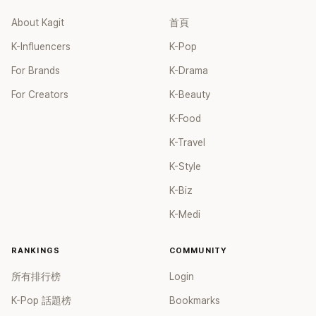
About Kagit
首頁
K-Influencers
K-Pop
For Brands
K-Drama
For Creators
K-Beauty
K-Food
K-Travel
K-Style
K-Biz
K-Medi
RANKINGS
COMMUNITY
所有排行榜
Login
K-Pop 話題榜
Bookmarks