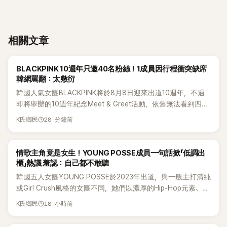
相關文章
K-POP
BLACKPINK 10週年只邀40名粉絲！1成員因行程衝突缺席
韓網罵翻：太敷衍
韓國人氣女團BLACKPINK將於8月8日迎來出道10週年，不過
即將舉辦的10週年紀念Meet & Greet活動，依舊無法看到四人
合體。根據韓媒《MyDaily》7日報導，當天將由Jisoo（智秀）、
28 分鐘前
K氏鄉民
Rosé與Jennie出席，Lisa則因行程安排確定缺席，再度引發粉
絲熱議。
K-POP
情歌主角竟是女生！YOUNG POSSE成員一句話掀「低調出
櫃」熱議 羞認：自己都不敢聽
韓國五人女團YOUNG POSSE於2023年出道，與一般主打清純
或Girl Crush風格的女團不同，她們以濃厚的Hip-Hop元素、自
創Rap及成員親自參與創作為特色，MV也融入美式街頭、塗
18 小時前
K氏鄉民
鴉、滑板等文化元素。雖然並非出身四大經紀公司，仍憑藉鮮
明的音樂風格，在海外尤其是歐美市場累積不少人氣，逐漸成