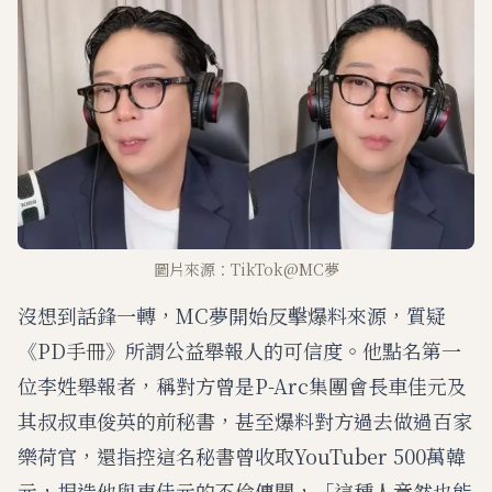
圖片來源：TikTok@MC夢
沒想到話鋒一轉，MC夢開始反擊爆料來源，質疑
《PD手冊》所謂公益舉報人的可信度。他點名第一
位李姓舉報者，稱對方曾是P-Arc集團會長車佳元及
其叔叔車俊英的前秘書，甚至爆料對方過去做過百家
樂荷官，還指控這名秘書曾收取YouTuber 500萬韓
元，捏造他與車佳元的不倫傳聞，「這種人竟然也能