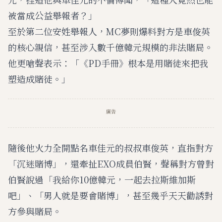
被當成公益舉報者？」
至於第二位安姓舉報人，MC夢則爆料對方是車俊英
的核心親信，甚至涉入數千億韓元規模的非法賭局。
他更嗆聲表示：「《PD手冊》根本是用賭徒來把我
塑造成賭徒。」
廣告
隨後他火力全開點名車佳元的叔叔車俊英，直指對方
「沉迷賭博」，還牽扯EXO成員伯賢，聲稱對方曾對
伯賢說過「我給你10億韓元，一起去拉斯維加斯
吧」、「男人就是要會賭博」，甚至幾乎天天勸誘對
方參與賭局。