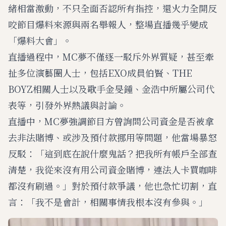
緒相當激動，不只全面否認所有指控，還火力全開反
咬節目爆料來源與兩名舉報人，整場直播幾乎變成
「爆料大會」。
直播過程中，MC夢不僅逐一駁斥外界質疑，甚至牽
扯多位演藝圈人士，包括EXO成員伯賢、THE
BOYZ相關人士以及歌手金旻鍾、金浩中所屬公司代
表等，引發外界熱議與討論。
直播中，MC夢強調節目方曾詢問公司資金是否被拿
去非法賭博、或涉及預付款挪用等問題，他當場暴怒
反駁：「這到底在說什麼鬼話？把我所有帳戶全部查
清楚，我從來沒有用公司資金賭博，連法人卡買咖啡
都沒有刷過。」對於預付款爭議，他也急忙切割，直
言：「我不是會計，相關事情我根本沒有參與。」