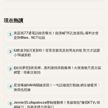
人氣」。 銀赫則補充，小學時期流行用名字取綽號，全昭旻小學
持，每集都會設定不同情境，主打「不照套路來」的聊天節奏，
答：「如果是女朋友會考慮，但如果是妻子，我可以。」一番話讓
時綽號是「乳牛便（젖소똥）」，還笑稱「她當時喜歡我」，引發現
向來以火花四射聞名。 在近日播出的內容中，全昭旻以來賓身
現場起鬨。 然而當被追問「有沒有可能因戲生情」時，郭時暘卻
場笑聲。全昭旻則不甘示弱回嗆：「那你不喜歡我嗎？你還送過
分現身，延續前一週「相親企劃」引發的高討論度，索性直接攤
語氣篤定表示：「雖然可以從朋友變成戀人，但我跟姊姊（指全
我聖誕卡啊！」兩人一來一往的互動，也展現出逗趣火花。 全昭
牌自己的感情史。她語出驚人地透露，過去曾哭著拜託前男
現在熱讀
昭旻）是不可能變成戀人的」一句話讓現場氣氛瞬間凝結。 全
旻與銀赫是從小學時期就認識的同學，相關緣分多次透過節目
友：「為了我，拜託你換個手機號碼吧。」沒想到對方卻冷冷拒
昭旻立刻反問：「為什麼我不行？」隨後半開玩笑吐露心聲：「大
曝光。此次發言再度掀起討論，也讓兩人過往互動被重新關
絕，讓現場來賓全都倒抽一口氣。 卓在勳立刻追問：「那如果對
家都說想生像我一樣的女兒，那不是要跟我結婚才生得出來
黃晸珉77通電話錄音曝光！崩潰喊「拜託放過我」 爆料女曾
注。
方直接把你封鎖怎麼辦？」全昭旻想都沒想就霸氣回應：「我會
1
嗎？可是又說不想跟我結婚，這真的讓人很不爽。」自嘲中帶著
是SHINee、NCT站姐
直接找上門，只要他一開門，我馬上來個『貼臉親』！」超狂發言
一點心酸，再度掀起 不只如此，全昭旻還聊到自己新書《喝醉
瞬間讓全場笑到失控。 節目後段更是高潮連連，一名意想不到
了可以打給你嗎》的創作背景，坦言靈感來自舊情傷。「以前交
的「攪局男」（俗稱鯰魚男）突然登場，直接打亂原本的粉紅氣
IU睽違3個月更新IG！背景音樂竟是前男友的歌 對方才認愛
2
往的男友完全不喝酒，分手後也從沒喝醉打給我，我就在想，
小18歲新歡
氛。原先與全昭旻互動正甜的卓在勳，當場對對方開酸：「氣氛
是不是因為他不喝酒才這樣。」 她更爆料，曾哭著求前男友換
好不容易才起來，你來幹嘛？」毫不掩飾滿滿醋意，笑果十足。
電話號碼，「我說這個號碼忘不了，拜託為了我們換掉。」結果
尤其在相親過程中，全昭旻與鯰魚男突然上演擁抱戲碼，親密
《給你夢想》黃寅燁、惠利激情床戲瘋傳！火辣激吻尺度太猛
對方冷回：「是妳不要打，是妳要忍。」讓現場來賓都聽得火大。
3
互動全被鏡頭捕捉，卓在勳更忍不住當眾喊她「老婆」，佔有慾
網驚：韓劇太敢拍
KAI表示自己會直接封鎖前任，全昭旻卻語出驚人：「如果被封
大爆發，讓現場氣氛直接失控。 事實上，全昭旻過去曾與一名
鎖，我會直接去他家，門一開就親上去。」大膽發言震驚全場。
男演員公開交往，戀情當時備受矚目，卻在不到一年內畫下句
她也坦承曾在寒冬裡守在前男友家門口3小時，被警衛趕走還
星首曝嫁HAHA關鍵原因！一句話徹底打動她 網全被暖哭：
4
點。分手後，她憑著真性情與不做作的個性，在綜藝圈人氣持
折返苦等，傳訊息說「歐巴我好冷」，對方卻回她人在喪禮現
換我也想嫁
續攀升，同時也穩定拍攝戲劇作品，成為橫跨戲劇與綜藝兩界
場。最後她苦笑說，隔天感冒，邊吃泡麵邊醒悟：「爸媽不是生
的高曝光女星。 而她的「戀愛體質」早就不是第一次被爆料。先
我來這樣折磨自己的，我應該要更珍惜自己。」 全昭旻2004年
Jennie登Lollapalooza壓軸慘翻車！美媒狠批「像唱KTV」 韓
前池錫辰就曾在節目中揭露，全昭旻大學時期曾交往過偶像男
5
以《奇蹟》出道，後續出演《伊甸園之東》、《歐若拉公主》、《下女
網補刀：別再拿體力當藉口