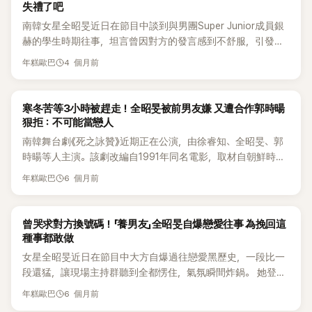
失禮了吧
南韓女星全昭旻近日在節目中談到與男團Super Junior成員銀
赫的學生時期往事，坦言曾因對方的發言感到不舒服，引發粉
絲熱議，甚至直批「不太禮貌」。 全昭旻24日與演員金度延一同
4 個月前
年糕歐巴
登上MBC FM4U廣播節目《正午的希望曲金信英》。當天有聽眾
提問，主持人金信英疼愛的綜藝後輩銀赫，與全昭旻是國小、
國中同學，好奇他從小是否就展現與眾不同的才藝。 對此，全
K-POP
寒冬苦等3小時被趕走！全昭旻被前男友嫌 又遭合作郭時暘
昭旻回憶表示，銀赫從小就很突出，「他在國小時期就很有人
狠拒：不可能當戀人
氣，甚至還組了舞蹈團在校內活動，跟我完全是不同類型的
南韓舞台劇《死之詠贊》近期正在公演，由徐睿知、全昭旻、郭
人。」 不過她也透露，兩人之後在電視台重逢時，卻出現讓她不
時暘等人主演。該劇改編自1991年同名電影，取材自朝鮮時代
太愉快的情況。「在電視台遇到本來很開心，但他用我已經不記
真實人物故事，描述朝鮮首位女高音尹心德與劇作家金祐鎮，
6 個月前
得的綽號叫我。」她解釋，因為名字「全昭旻」，同學一開始叫「全
年糕歐巴
為了守護愛情一同跳入玄海灘自盡的故事。 為了宣傳新戲，全
昭」（韓語전소），後來變成「젖소（乳牛）」。 她直言：「真的覺
昭旻與郭時暘日前一同登上SBS全新談話型綜藝《不是啦但是真
得很不舒服。」並補充，「在電視台突然這樣叫我，之後關係就
的！》。沒想到節目還沒播完就掀起話題——全昭旻情緒大開，
K-POP
曾哭求對方換號碼！「養男友」全昭旻自爆戀愛往事 為挽回這
變得有點疏遠。」 相關發言曝光後，不僅聽眾，連銀赫的粉絲也
自爆戀愛黑歷史，甚至一度喊出「可以把攝影機關掉嗎？」場面
種事都敢做
出現不少擔憂聲音，「全昭旻一定很不舒服」、「銀赫講話可能要
超真實；更尷尬的是，最後還被郭時暘當場打槍「不可能發展成
再小心一點」等評論湧現。 事實上，兩人的同學情誼過去就曾
女星全昭旻近日在節目中大方自爆過往戀愛黑歷史，一段比一
戀人」，空氣瞬間凝結。 節目中安排2對2聯誼橋段，主持群卓
引發話題。2017年，全昭旻在綜藝節目《Running Man》中與銀
段還猛，讓現場主持群聽到全都愣住，氣氛瞬間炸鍋。 她登上
在勳、李尚敏、KAI、李秀智狂拱兩人擦出火花。因為《死之詠
赫再度同框。當時同團成員藝聲爆料，「聽說銀赫在學校時，全
SBS全新談話型綜藝《不是啦但是真的！》（《아니 근데 진
6 個月前
贊》講的是為愛犧牲的故事，主持人順勢問到：「願意為愛情付
年糕歐巴
昭旻曾喜歡他」。全昭旻則連忙否認，並笑說「他那時真的很有
짜!》），節目由卓在勳、李尚敏、李秀智與EXO成員Kai共同主
出生命嗎？」全昭旻秒回：「命不行。」相當理性。郭時暘則回