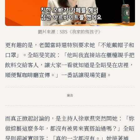
圖片來源：SBS《我家的熊孩子》
更有趣的是，老闆當時還特別要求她「不能戴帽子和
口罩」。全昭旻笑說：「他叫我直接站在櫃檯親手把
飲料交給客人，讓大家一看就知道是全昭旻在店裡，
順便幫咖啡廳宣傳。」一番話讓現場笑翻。
廣告
而真正掀起討論的，是主持人徐章焄突然問她：「妳
做綜藝這麼多年，都沒有被男來賓搭訕過嗎？」全昭
旻則超誠實回答：「真的一次都沒有。」她接著補