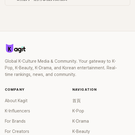
友，卻從來沒收過名牌禮物，反而是她一直在「養男友」。「昭旻
們》等作品。2017年加入《Running Man》成為固定班底，2023
的戀愛真的很像韓劇。」池錫辰如此形容。 對此，全昭旻也大方
年正式下車。她曾坦言離開節目後立刻投入戲劇拍攝，卻一度
承認：「我真的連一個名牌禮物都沒收過。」這段樸實又帶點心
感到迷惘，甚至擔心未來該如何生存。 不過2026年她將有多
酸的愛情故事，反而讓不少網友看了超有共鳴，直呼：「果然女
部主演電影上映，加上舞台劇挑戰，事業版圖持續擴張。只是
生談戀愛真的很容易變戀愛腦。」
這回宣傳新戲，卻意外因「被當場拒絕發展戀情」成為最大焦
點，再次證明——全昭旻永遠是話題製造機。
Global K-Culture Media & Community. Your gateway to K-
Pop, K-Beauty, K-Drama, and Korean entertainment. Real-
time rankings, news, and community.
COMPANY
NAVIGATION
About Kagit
首頁
K-Influencers
K-Pop
For Brands
K-Drama
For Creators
K-Beauty