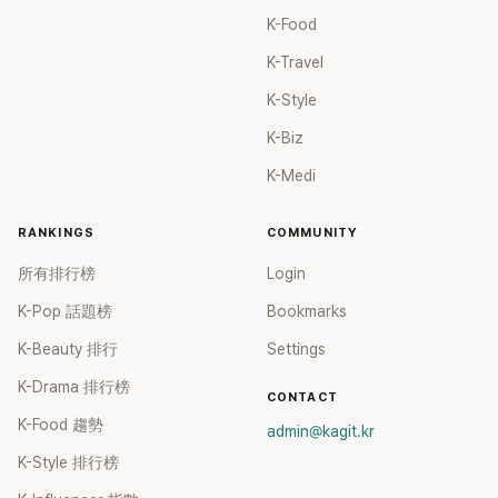
K-Food
K-Travel
K-Style
K-Biz
K-Medi
RANKINGS
COMMUNITY
所有排行榜
Login
K-Pop 話題榜
Bookmarks
K-Beauty 排行
Settings
K-Drama 排行榜
CONTACT
K-Food 趨勢
admin@kagit.kr
K-Style 排行榜