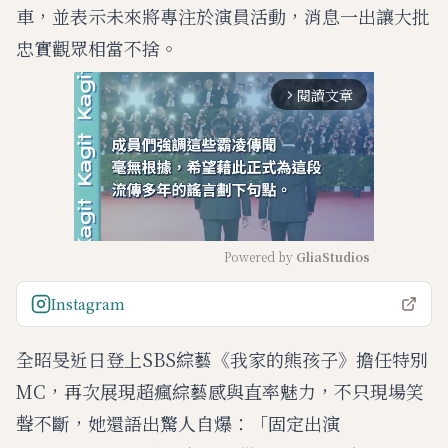
車，並表示未來將專注於演員活動，消息一出讓大批
忠實觀眾相當不捨。
閱讀文章
arrow_forward_ios
Powered by 
GliaStudios
M
Instagram
u
t
全昭旻近日登上SBS綜藝《我家的熊孩子》擔任特別
e
MC，再次展現超瘋綜藝感與直率魅力，不只現場笑
聲不斷，她還語出驚人自爆：「固定出演