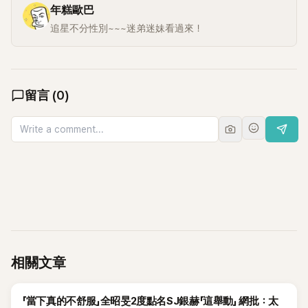
年糕歐巴
追星不分性別~~~迷弟迷妹看過來！
留言
(
0
)
相關文章
K-POP
「當下真的不舒服」全昭旻2度點名SJ銀赫「這舉動」 網批：太