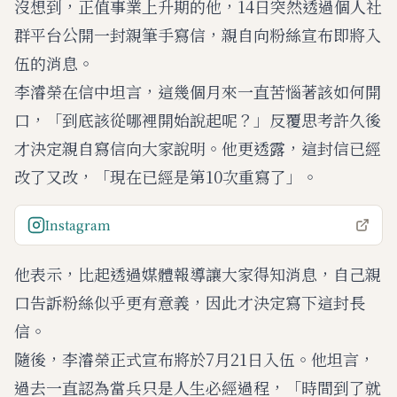
沒想到，正值事業上升期的他，14日突然透過個人社
e
群平台公開一封親筆手寫信，親自向粉絲宣布即將入
伍的消息。
李濬榮在信中坦言，這幾個月來一直苦惱著該如何開
口，「到底該從哪裡開始說起呢？」反覆思考許久後
才決定親自寫信向大家說明。他更透露，這封信已經
改了又改，「現在已經是第10次重寫了」。
Instagram
他表示，比起透過媒體報導讓大家得知消息，自己親
口告訴粉絲似乎更有意義，因此才決定寫下這封長
信。
隨後，李濬榮正式宣布將於7月21日入伍。他坦言，
過去一直認為當兵只是人生必經過程，「時間到了就