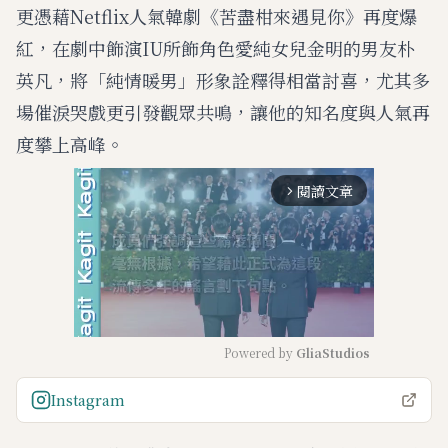
更憑藉Netflix人氣韓劇《苦盡柑來遇見你》再度爆
紅，在劇中飾演IU所飾角色愛純女兒金明的男友朴
英凡，將「純情暖男」形象詮釋得相當討喜，尤其多
場催淚哭戲更引發觀眾共鳴，讓他的知名度與人氣再
度攀上高峰。
閱讀文章
arrow_forward_ios
Powered by 
GliaStudios
M
Instagram
u
t