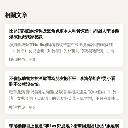
相關文章
K-POP
比起《苦盡》純情男反派角色更令人毛骨悚然！超級I人李濬榮
爆演反派獨家祕訣
演員李濬榮在Netflix催淚劇集《苦盡柑來遇見你》因飾演愛純
（IU飾演）女兒金明（IU飾演）的朴英凡（李濬榮飾演），將這
位「純情男」角色演繹得可愛又討喜，同時又因超強哭戲把敢怒
1 年前
K氏鄉民
不敢言的媽寶兒演得淋漓盡致，知名度大增。隨後又在與鄭恩
地主演的《24小時健身俱樂部》飾演俱樂部館長「都賢重」，再次
掀起一陣討論度。 而事實上，李濬榮也曾出演過很多令人毛骨
K-POP
不僅協助警方抓酒駕還為朋友抱不平！李濬榮坦言「從小看
悚然的反派角色，近日，李濬榮將作為嘉賓登上了李珉廷主持
到不公就沒在怕」
的KBS2全新綜藝節目《情來情往李珉廷》，並在節目上分享了出
歌手兼演員李濬榮先前因出演《苦盡柑來遇見你》中愛純（IU飾
演反派角色的經驗。 即將於30日播出的《情來情往李珉廷》，本
演）女兒金明（IU飾演）的男友朴英凡人氣大增，不僅在劇中
集將由「兄妹團」李珉廷、Boom、安宰賢、金正賢、金載原前往
把專情且執著的純情男一角飾演的淋漓盡致，更因超強哭戲讓
1 年前
江原道三陟的山村。在與首度超跑任務相比，兄妹團的默契更
K氏鄉民
網友們也開始心疼起敢怒不敢言的媽寶兒角色。 近日再次搭檔
加緊密，節目中也將迎來首位2025年在各大作品中表現活躍的
鄭恩地主演於4月30日首播的KBS 2TV水木劇《24小時健身俱
大勢演員李濬榮特別來賓，引發關注。 李濬榮曾因出演《苦盡
樂部》,兩人為宣傳新劇於昨（1）日登上了KBS 2TV 綜藝節目
K-POP
李濬榮節目上被逼問IU vs 鄭恩地？衝擊回應因1原因「跟她演
柑來遇見你》中悲情初戀男而走紅，接著在《弱美男英雄Class