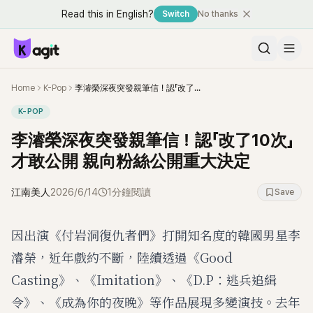
Read this in English?
Switch
No thanks
Home
K-Pop
李濬榮深夜突發親筆信！認「改了10次」才敢公開 親向粉絲公開重大決定
K-POP
李濬榮深夜突發親筆信！認「改了10次」
才敢公開 親向粉絲公開重大決定
江南美人
2026/6/14
1分鐘閱讀
Save
因出演《付岩洞復仇者們》打開知名度的韓國男星李
濬榮，近年戲約不斷，陸續透過《Good
Casting》、《Imitation》、《D.P：逃兵追緝
令》、《成為你的夜晚》等作品展現多變演技。去年