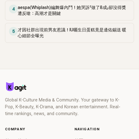
來，最親近的就是李濬榮。」 她補充道：「因為跟濬榮是同輩
要一根菸，你會怎麼辦？」李濬榮則毫不猶豫地回答：「我應該
aespa〈Whiplash〉編舞爆內鬥！她哭訴「做了8成」卻沒得獎
4
的，講話很合得來。而且這是我第一次和比我年紀小的男演員
會罵人吧。」讓現場笑聲不斷。 另一方面，李濬榮在成為演員
遭反嗆：高潮才是關鍵
搭檔，覺得最自在也最開心。」 當話題轉向李濬榮時，他也被問
前，其實是偶像出身。李濬榮於2014年以男團U-KISS新成員身
到相同問題，當主持人提到IU和鄭恩地時，李濬榮一開始想輕
份出道，當時以藝名「Jun」活動，在團內擔任主rapper、副唱與
才因社群出現前男友惹議！IU曬生日蛋糕竟是邊佑錫送 暖
描淡寫地回答：「大家都對我很好，合作得都很自在。」 但主持
5
領舞，幾乎無所不能，並以冷酷又強烈的舞台表現俘獲粉絲的
心細節全曝光
人朱宇宰馬上打斷他說：「只能選一位，一位！」逗得眾人哈哈
心。 作為演員的正式出道是透過 tvN 的電視劇《付岩洞復仇者
大笑。最後李濬榮只好坦白說：「還是和恩地姊合作時最自
們》，在劇中以「李秀謙」一角而廣為泛知。之後接連出演《Good
在。」他補充解釋：「這次的戲裡有很多搞笑或是需要放飛自我
Casting》、《Imitation》、《D.P：逃兵追緝令》、《成為你的夜晚》
的場面，演過一次之後，反而變得很輕鬆了。」
等多部作品，累積了穩健的戲劇履歷。特別是在《D.P.》中，他
以銳利形象與真實演技留下深刻印象。
Global K-Culture Media & Community. Your gateway to K-
Pop, K-Beauty, K-Drama, and Korean entertainment. Real-
time rankings, news, and community.
COMPANY
NAVIGATION