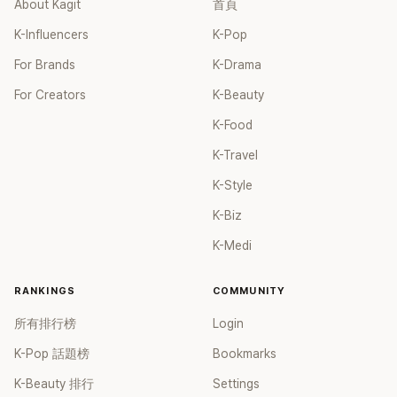
About Kagit
首頁
K-Influencers
K-Pop
For Brands
K-Drama
For Creators
K-Beauty
K-Food
K-Travel
K-Style
K-Biz
K-Medi
RANKINGS
COMMUNITY
所有排行榜
Login
K-Pop 話題榜
Bookmarks
K-Beauty 排行
Settings