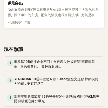
《屋塔房的問題兒們》，李濬榮在節目中公開了親自追捕肇事逃
戲最自在」
2》、《假面女郎》、《D.P：逃兵追緝令》等話題作中展現精湛反派
逸犯的經歷，引發現場一片驚訝。 當天，主持人提到李濬榮過
演技，還透過 KBS2《健身俱樂部》挑戰搞笑演出，展現多元魅
Netflix原創劇集《苦盡柑來遇見你》播出後不僅獲得大眾熱烈反
去曾抓過酒駕犯，他說明：「不是我有什麼正義感才去抓人，而
力。 李濬榮一出場便展現他極度內向的個性（I人代表），讓兄
響，除了劇中的主演，配角的演技也很有沉浸感。尤其是在劇
是當時看到一輛車開得很奇怪，所以報了警。結果警察問我能
妹團驚訝地問他怎麼能在戲裡演出那麼令人毛骨悚然的反派角
中飾演愛純（IU飾演）女兒金明（IU飾演）的朴英凡（李濬榮
1 年前
不能跟著那台車，我就照做了。」 主持人朱宇宰追問：「你是邊
K氏鄉民
色。他則幽默回答：「只要導演喊『Action』、攝影機一開，就可
飾演）人氣大增，不僅在劇中把專情且執著的純情男一角飾演
開車邊看到前面的車歪來歪去，所以打電話報警，然後警方請
以合法地…」這段出人意料的發言令大家爆笑連連。 此外，李濬
的淋漓盡致，更因超強哭戲讓網友們也開始心疼起敢怒不敢言
你跟著車，是這樣嗎？」李濬榮回：「對，沒錯。」 先前在2021
榮還展現了身為偶像出身的驚人舞技，與Boom來場即興
的媽寶兒角色。 近日，李濬榮再次搭檔鄭恩地主演的於4月30
年，李濬榮在結束行程回家的途中，發現疑似酒後駕駛的車輛
Freestyle舞蹈對決。他含蓄的笑容與熱烈的舞蹈形成強烈反
日首播的KBS 2TV水木劇《24小時健身俱樂部》，該劇講述了健
後主動報警，還跟隨該車一小時協助警方順利逮人。值得一提
差，讓兄妹團成員們目瞪口呆，驚呼連連：「瘋了吧！」、「太炸
身館長都賢重（李濬榮 飾）與會員李美蘭（鄭恩地 飾）之間的
現在熱讀
的是，李濬榮當時甚至拒絕了「模範市民獎」的表揚。他表示：
了」、「太帥了！」。自認為也是偶像出身的Boom最後也只能默
故事。都賢重曾是世界級健美選手，卻在巔峰時期突然隱退，
「我當時覺得這不算什麼，不值得特別拿來誇獎，反而會覺得這
默低頭，李濬榮的舞技令人期待節目正片公開。 另一方面，李
接手了一間老舊的健身俱樂部，開始了自營者兼健身教練的生
樣不帥。」展現出百分百純粹的善良本質，讓人印象深刻。 除此
李昇基105億押金拿不回！女代表失控放狠話「再爆李昇
濬榮在成為演員前，其實是偶像出身。李濬榮於2014年以男團
活。李美蘭是一位旅行商品開發企劃代理，因失戀而決定改變
1
之外，李濬榮還分享了另一段英勇事蹟，有次他和朋友在戶外
基、泰民都會死」 驚悚錄音流出
U-KISS新成員身份出道，當時以藝名「Jun」活動，在團內擔任主
自己，加入了健身俱樂部，並在都賢重的指導下展開了艱辛的
座位吃飯時，朋友突然被車子撞到。李濬榮描述：「那輛車的後
rapper、副唱與領舞，幾乎無所不能，並以冷酷又強烈的舞台
健身之路。兩人在過程中逐漸建立起深厚的情感，展開了一段
照鏡勾到朋友的衣服，雖然不是很嚴重的撞擊，但朋友因此摔
表現俘獲粉絲的心。 目前，除了solo歌手、電視劇演員外，李
爆笑又溫馨的羅曼史。 李濬榮與鄭恩地為宣傳新劇於昨（1）
BLACKPINK 10週年惹怒粉絲！Jisoo急發文道歉 韓網風向
2
倒了，對方卻沒有停下來，直接開走。」他接著說：「我當下立刻
濬榮還以音樂劇演員及畫家「Jun0」等身份多面向展開活動，並
大逆轉：更有好感了
日登上了KBS 2TV 綜藝節目《屋塔房的問題兒們》，李濬榮在當
跑去追，最後成功攔下那人。對方說自己根本不知道發生什麼
於電視劇及音樂劇方面榮獲新人獎。真正的樣樣都拿手的「六角
天的節目中，被詢問搭檔過得女演員，覺得最自在的是誰。 節
事。」 當被問到是否屬於「看到不公就無法忍耐的人」時，李濬榮
形全能藝人」。
目中，當被問到理想型時，鄭恩地回答：「其實也沒有什麼特定
毫無交集竟成摯友！《爸爸去哪》「小哭包」民國同遊AKMU秀
坦言：「我小時候真的很沒在怕，也不知道事情會變得多嚴重，
3
的類型，只要是我喜歡的人就是了。」隨後主持人提到與徐仁
賢 背後暖心緣分曝光
只要看到不對的事就會立刻衝上去。」 節目中，主持人金淑打
國、李濬榮等歷任搭檔的關係時，她坦率表示：「拍這部戲以
趣問他：「那如果有四個身材像金鐘國的高中生穿著制服來跟你