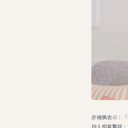
許楠儁表示：「
持人相當驚訝，