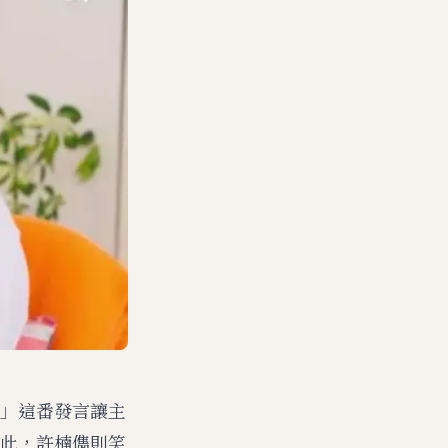
」這番發言讓主
此，許楠儁則笑