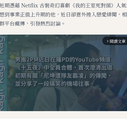
期憑藉 Netflix 古裝奇幻喜劇《我的王室死對頭》人
想到事業正值上升期的他，近日卻意外捲入戀愛緋聞，相
群平台瘋傳，引發熱烈討論。
閱讀文章
arrow_forward_ios