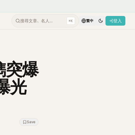
搜尋文章、名人…
登入
⌘K
繁中
儁突爆
曝光
Save