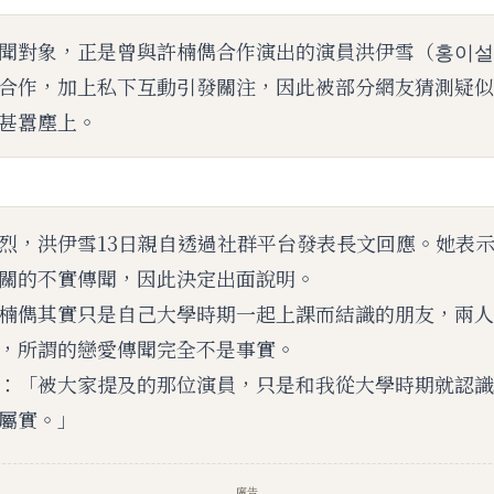
M
聞對象，正是曾與許楠儁合作演出的演員洪伊雪（홍이설
u
t
合作，加上私下互動引發關注，因此被部分網友猜測疑似
e
甚囂塵上。
烈，洪伊雪13日親自透過社群平台發表長文回應。她表
關的不實傳聞，因此決定出面說明。
楠儁其實只是自己大學時期一起上課而結識的朋友，兩人
，所謂的戀愛傳聞完全不是事實。
：「被大家提及的那位演員，只是和我從大學時期就認識
屬實。」
廣告