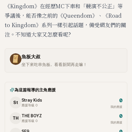
《Kingdom》在經歷MC下車和「競演不公正」等
爭議後，能否像之前的《Queendom》、《Road
to Kingdom》系列一樣引起話題，備受網友們的關
注。不知道大家又怎麼看呢?
魚板大叔
坐下來吃串魚板、看看新聞再走嘛！
為這篇報導的主角應援
0
Stray Kids
St
應援等級 0
我的應援
0
THE BOYZ
TH
應援等級 0
我的應援
0
SF9