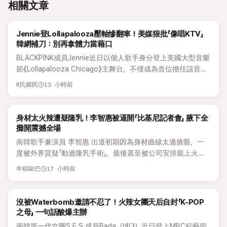
相關文章
K-POP
Jennie登Lollapalooza壓軸慘翻車！美媒狠批「像唱KTV」
韓網補刀：別再拿體力當藉口
BLACKPINK成員Jennie近日以個人歌手身分登上美國大型音樂
節《Lollapalooza Chicago》主舞台，不僅成為首位擔任該音樂
節Headliner（壓軸主秀）的K-POP女SOLO歌手，寫下全新紀
13 小時前
K氏鄉民
錄。然而，演出結束後卻掀起兩極評價，不僅現場歌唱實力遭
部分網友質疑，就連美國當地媒體也毫不留情給出負評，甚至
形容整場演出「就像一場豪華KTV」。
K-POP
身材太火辣遭疑隆乳！李智惠被逼開「比基尼記者會」 腋下全
攤開震撼全場
南韓歌手兼演員 李智惠 出道初期因為身材曲線太過搶眼，一
度被外界質疑「動過隆乳手術」，最後甚至被公司安排親上火
線，召開前所未見的「泳裝記者會」澄清。這場記者會後來還被
17 小時前
年糕歐巴
韓國演藝圈點名為流傳至今的「三大記者會」之一。近日她在綜
藝節目中親口回憶這段「隆乳疑雲黑歷史」，話題再度被翻出來
熱議。 2日播出的 SBS 綜藝節目《我的經紀人太難搞－秘書
K-POP
沒被Waterbomb邀請不忍了！火辣女團天后自封「K-POP
鎮》，邀請同時兼顧工作與育兒的演藝圈代表「媽媽群」——李智
之母」 一句話酸爆主辦
惠、李賢怡、李恩亨，以第13位「My Star」身分登場，分享最真
南韓第一代女團S.E.S.成員Bada（바다）近日登上MBC綜藝節