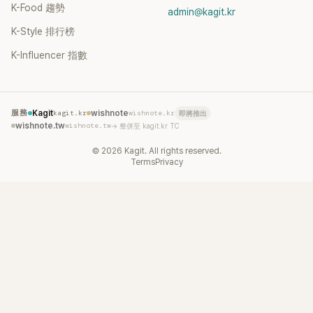
K-Food 趨勢
admin@kagit.kr
K-Style 排行榜
K-Influencer 指數
服務
Kagit
kagit.kr
wishnote
wishnote.kr
即將推出
wishnote.tw
wishnote.tw
→ 整併至 kagit.kr TC
©
2026
Kagit. All rights reserved.
Terms
Privacy