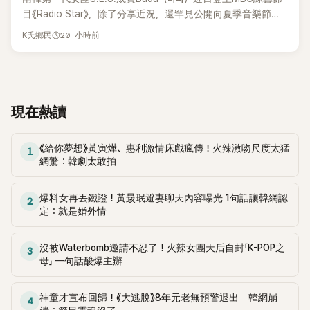
實的生活日常。 節目一開始，李瑞鎮 率先與李智惠會合，兩人
目《Radio Star》，除了分享近況，還罕見公開向夏季音樂節
邊搭車邊聊天，氣氛輕鬆。聊到最近的新聞，李瑞鎮突然直球
Waterbomb喊話，笑稱自己至今從未受邀演出，更幽默表示：
20 小時前
發問：「妳不是上新聞了？說妳去做整形？是人中縮短手術嗎？」
K氏鄉民
「我名字就叫『Bada（海）』，Waterbomb卻沒找我，這根本只
一貫犀利又不留情的問法，讓現場瞬間笑成一片。對此，李智
是懂了皮毛。」一番話笑翻全場，也引發網友熱議。
惠也毫不閃躲，淡定接招，兩人鬥嘴默契十足。 話題接著一路
延燒到過去的爭議。李瑞鎮脫口補刀：「妳以前不是還在游泳池
開過記者會？」直接點名她當年的風波。李智惠聽了忍不住笑
現在熱讀
說：「哥怎麼連這個都知道？」李瑞鎮則回嘴：「那時候新聞鬧那
麼大，不知道才奇怪吧。」一來一往，氣氛反而更加輕鬆。 談到
當年情況，李智惠終於鬆口坦言，當時確實被質疑動過隆胸手
《給你夢想》黃寅燁、惠利激情床戲瘋傳！火辣激吻尺度太猛
1
術。她回憶：「拍了比基尼照片之後，就開始被說是不是去隆乳
網驚：韓劇太敢拍
了。」為了澄清誤會，她只好親自站出來說清楚。 李智惠進一步
解釋，當時隆胸手術幾乎只有「腋下切開」一種方式，「所以我就
爆料女再丟鐵證！黃晸珉避妻聊天內容曝光 1句話讓韓網認
2
想，既然一直說我有做，那我乾脆把腋下給大家看，證明我根
定：就是婚外情
本沒動過。」一句話說完，全場瞬間炸鍋，來賓又驚又笑。 事實
上，早在 2006 年，李智惠就為了證明自己沒有「隆乳」，真的
沒被Waterbomb邀請不忍了！火辣女團天后自封「K-POP之
召開了一場泳裝記者招待會。當時她穿著比基尼站在一排攝影
3
母」 一句話酸爆主辦
機前，面對媒體擺出各種姿勢，畫面至今仍被網友津津樂道。
這段為平息爭議、直接公開腋下畫面自證清白的往事再度被提
起，節目現場立刻充滿驚呼聲與笑聲，也再次讓人見識到她面
神童才宣布回歸！《大逃脫》8年元老無預警退出 韓網崩
4
對流言時「豁出去」的直率性格。其實她過去也曾在 SBS 節目