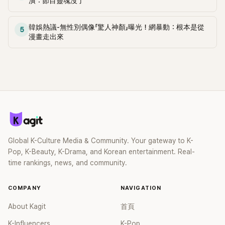
潰：節目靈魂沒了
《脫掉鞋子恢單4Men》 中，親自公開那張當年引發話題的「腋下
比基尼照」，再次重提這段至今仍被粉絲視為黑歷史代表作的事
韓娛熱議-無性別偶像「驚人神顏」曝光！網暴動：根本是從
5
件。 回顧李智惠的演藝路，她於 1998 年以混聲團體 S#arp 成
漫畫走出來
員身分出道，該團在 2000 年代初期紅極一時，由李智惠、徐
智英兩位女成員，以及張錫炫、Chris Kim 兩位男成員組成。不
過後來爆出長達四年的團內霸凌風波，甚至傳出徐智英母親對
李智惠言語辱罵、動手等爭議，最終團體於 2002 年解散。 團
體解散後，李智惠轉型 solo，靠著綜藝與歌唱實力持續活躍演
藝圈。據悉，她當年能加入 S#arp，也與 李尚敏 的賞識有關。
感情方面，李智惠於 2017 年與圈外男友結婚，婚後育有兩個
女兒，一家四口生活幸福美滿。如今除了持續活躍於綜藝節
目，她經營的 YouTube 頻道也即將突破百萬訂閱，近年內容深
Global K-Culture Media & Community. Your gateway to K-
受網友喜愛，再度迎來事業第二春。
Pop, K-Beauty, K-Drama, and Korean entertainment. Real-
time rankings, news, and community.
COMPANY
NAVIGATION
About Kagit
首頁
K-Influencers
K-Pop