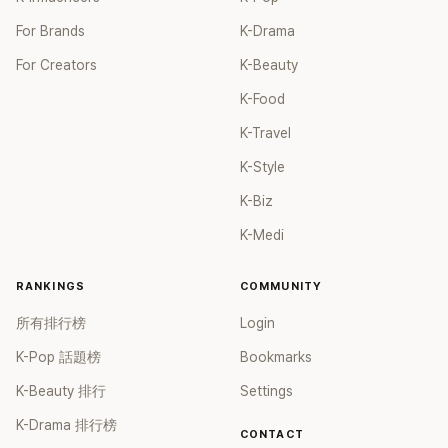
For Brands
K-Drama
For Creators
K-Beauty
K-Food
K-Travel
K-Style
K-Biz
K-Medi
RANKINGS
COMMUNITY
所有排行榜
Login
K-Pop 話題榜
Bookmarks
K-Beauty 排行
Settings
K-Drama 排行榜
CONTACT