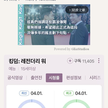
閱讀文章
arrow_forward_ios
Powered by 
GliaStudios
M
u
t
e