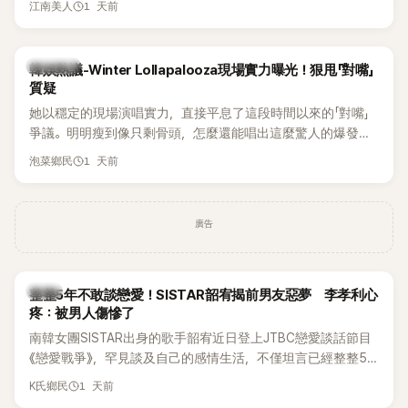
1 天前
江南美人
五官與清新空靈的氣質也擄獲大批粉絲。近日，她因分享一組
近況照意外掀起熱議，不是因為仙氣十足的美貌，而是藏在纖
細身材下的超狂背肌與肩膀線條，反差感十足，讓不少網友看
熱議討論
韓娛熱議-Winter Lollapalooza現場實力曝光！狠甩「對嘴」
傻直呼：「原來她身材這麼猛！」
質疑
她以穩定的現場演唱實力，直接平息了這段時間以來的「對嘴」
爭議。明明瘦到像只剩骨頭，怎麼還能唱出這麼驚人的爆發力
和音量？
1 天前
泡菜鄉民
廣告
韓星
整整5年不敢談戀愛！SISTAR韶宥揭前男友惡夢 李孝利心
疼：被男人傷慘了
南韓女團SISTAR出身的歌手韶宥近日登上JTBC戀愛談話節目
《戀愛戰爭》，罕見談及自己的感情生活，不僅坦言已經整整5
年沒有談戀愛，更首度透露空窗至今的原因，全與上一段戀情
1 天前
K氏鄉民
有關，一番真心告白讓現場來賓都相當震驚。