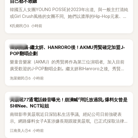
自己都不敢聽
韓國五人女團YOUNG POSSE於2023年出道，與一般主打清純
或Girl Crush風格的女團不同，她們以濃厚的Hip-Hop元素、自
創Rap及成員親自參與創作為特色，MV也融入美式街頭、塗
3 小時前
K氏鄉民
鴉、滑板等文化元素。雖然並非出身四大經紀公司，仍憑藉鮮
明的音樂風格，在海外尤其是歐美市場累積不少人氣，逐漸成
為第五代女團中極具辨識度的新生代代表之一。
熱議討論
韓娛熱議-繼太妍、HANRORO後！AKMU秀賢確定加盟J-
POP翻唱企劃
樂童音樂家（AKMU）的秀賢將作為第三位演唱者，加入目前
廣受歡迎的J-POP翻唱企劃。繼太妍和Hanroro之後，秀賢已
獲選為第三首翻唱歌曲的主唱，並於近期完成錄音。
3 小時前
泡菜鄉民
韓星
黃晸珉77通電話錄音曝光！崩潰喊「拜託放過我」 爆料女曾是
SHINee、NCT站姐
南韓影帝黃晸珉近日深陷私生活爭議，經紀公司日前強硬表
示，網路爆料女子A某涉嫌長期跟蹤黃晸珉，已正式採取法律
行動。不過，A並未停止發聲，持續透過社群平台公開爆料，反
4 小時前
江南美人
駁經紀公司的說法，強調兩人一直維持雙向聯繫，並非外界所