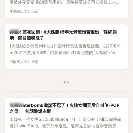
度被外界質疑「動過隆乳手術」，最後甚至被公司安排親上火
線，召開前所未見的「泳裝記者會」澄清。這場記者會後來還被
1 天前
年糕歐巴
韓國演藝圈點名為流傳至今的「三大記者會」之一。近日她在綜
藝節目中親口回憶這段「隆乳疑雲黑歷史」，話題再度被翻出來
熱議。 2日播出的 SBS 綜藝節目《我的經紀人太難搞－秘書
韓星
神童才宣布回歸！《大逃脫》8年元老無預警退出 韓網崩
鎮》，邀請同時兼顧工作與育兒的演藝圈代表「媽媽群」——李智
潰：節目靈魂沒了
惠、李賢怡、李恩亨，以第13位「My Star」身分登場，分享最真
《大逃脫》是韓國tvN推出的招牌密室逃脫實境綜藝，自2018年
實的生活日常。 節目一開始，李瑞鎮 率先與李智惠會合，兩人
至2021年共播出4季，由鄭鍾淵PD打造完整的「大逃脫宇宙
邊搭車邊聊天，氣氛輕鬆。聊到最近的新聞，李瑞鎮突然直球
（DTCU）」，憑藉燒腦劇情、電影級場景與龐大世界觀，累積
發問：「妳不是上新聞了？說妳去做整形？是人中縮短手術嗎？」
1 天前
江南美人
大批死忠粉絲，被譽為韓國最具代表性的密室逃脫綜藝之一。
一貫犀利又不留情的問法，讓現場瞬間笑成一片。對此，李智
惠也毫不閃躲，淡定接招，兩人鬥嘴默契十足。 話題接著一路
延燒到過去的爭議。李瑞鎮脫口補刀：「妳以前不是還在游泳池
廣告
開過記者會？」直接點名她當年的風波。李智惠聽了忍不住笑
說：「哥怎麼連這個都知道？」李瑞鎮則回嘴：「那時候新聞鬧那
麼大，不知道才奇怪吧。」一來一往，氣氛反而更加輕鬆。 談到
K-POP
沒被Waterbomb邀請不忍了！火辣女團天后自封「K-POP
當年情況，李智惠終於鬆口坦言，當時確實被質疑動過隆胸手
之母」 一句話酸爆主辦
術。她回憶：「拍了比基尼照片之後，就開始被說是不是去隆乳
南韓第一代女團S.E.S.成員Bada（바다）近日登上MBC綜藝節
了。」為了澄清誤會，她只好親自站出來說清楚。 李智惠進一步
目《Radio Star》，除了分享近況，還罕見公開向夏季音樂節
解釋，當時隆胸手術幾乎只有「腋下切開」一種方式，「所以我就
Waterbomb喊話，笑稱自己至今從未受邀演出，更幽默表示：
想，既然一直說我有做，那我乾脆把腋下給大家看，證明我根