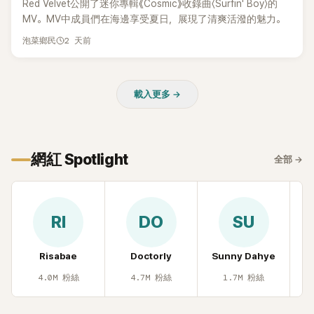
Red Velvet公開了迷你專輯《Cosmic》收錄曲〈Surfin' Boy〉的
MV。MV中成員們在海邊享受夏日，展現了清爽活潑的魅力。
2 天前
泡菜鄉民
載入更多 →
網紅 Spotlight
全部
→
RI
DO
SU
Risabae
Doctorly
Sunny Dahye
H
4.0M
粉絲
4.7M
粉絲
1.7M
粉絲