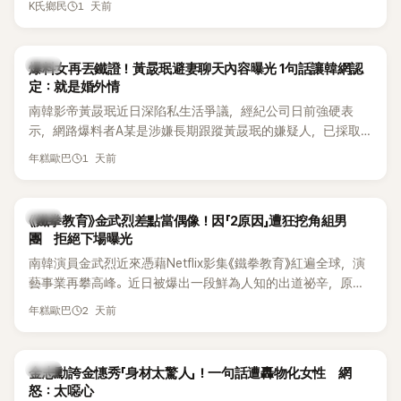
1 天前
K氏鄉民
「我名字就叫『Bada（海）』，Waterbomb卻沒找我，這根本只
本沒動過。」一句話說完，全場瞬間炸鍋，來賓又驚又笑。 事實
是懂了皮毛。」一番話笑翻全場，也引發網友熱議。
上，早在 2006 年，李智惠就為了證明自己沒有「隆乳」，真的
召開了一場泳裝記者招待會。當時她穿著比基尼站在一排攝影
韓星
爆料女再丟鐵證！黃晸珉避妻聊天內容曝光 1句話讓韓網認
機前，面對媒體擺出各種姿勢，畫面至今仍被網友津津樂道。
定：就是婚外情
這段為平息爭議、直接公開腋下畫面自證清白的往事再度被提
南韓影帝黃晸珉近日深陷私生活爭議，經紀公司日前強硬表
起，節目現場立刻充滿驚呼聲與笑聲，也再次讓人見識到她面
示，網路爆料者A某是涉嫌長期跟蹤黃晸珉的嫌疑人，已採取
對流言時「豁出去」的直率性格。其實她過去也曾在 SBS 節目
法律行動。不過，A某並未因此停止發聲，5日再度透過社群平
《脫掉鞋子恢單4Men》 中，親自公開那張當年引發話題的「腋下
1 天前
年糕歐巴
台公開更多內容，反駁經紀公司的說法，強調兩人的聯繫一直
比基尼照」，再次重提這段至今仍被粉絲視為黑歷史代表作的事
都是「雙向互動」，並非外界所稱的單方面騷擾。
件。 回顧李智惠的演藝路，她於 1998 年以混聲團體 S#arp 成
員身分出道，該團在 2000 年代初期紅極一時，由李智惠、徐
韓星
《鐵拳教育》金武烈差點當偶像！因「2原因」遭狂挖角組男
智英兩位女成員，以及張錫炫、Chris Kim 兩位男成員組成。不
團 拒絕下場曝光
過後來爆出長達四年的團內霸凌風波，甚至傳出徐智英母親對
南韓演員金武烈近來憑藉Netflix影集《鐵拳教育》紅遍全球，演
李智惠言語辱罵、動手等爭議，最終團體於 2002 年解散。 團
藝事業再攀高峰。近日被爆出一段鮮為人知的出道祕辛，原來
體解散後，李智惠轉型 solo，靠著綜藝與歌唱實力持續活躍演
他當年差點不是以演員身分出道，而是成為男團偶像的一員。
2 天前
年糕歐巴
藝圈。據悉，她當年能加入 S#arp，也與 李尚敏 的賞識有關。
感情方面，李智惠於 2017 年與圈外男友結婚，婚後育有兩個
女兒，一家四口生活幸福美滿。如今除了持續活躍於綜藝節
韓星
金志勳誇金憓秀「身材太驚人」！一句話遭轟物化女性 網
目，她經營的 YouTube 頻道也即將突破百萬訂閱，近年內容深
怒：太噁心
受網友喜愛，再度迎來事業第二春。