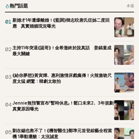
熱門話題
本週
新婚才1年遭爆離婚！《藍調》韓志旼唐氏症姊二度回
01
應 真實婚姻現況曝光
主持11年突退《認哥》！金希澈終於說真話 姜鎬童成
02
最大關鍵
《給你夢想》黃寅燁、惠利激情床戲瘋傳！火辣激吻尺
03
度太猛 網驚：韓劇太敢拍
Jennie無預警宣布「暫時休息」！鬆口未來2、3年規劃
04
真實原因曝光
劉在錫也救不了！《機智醫生》鄭準元首登綜藝全程當
05
機 1舉動遭酸：太沒誠意