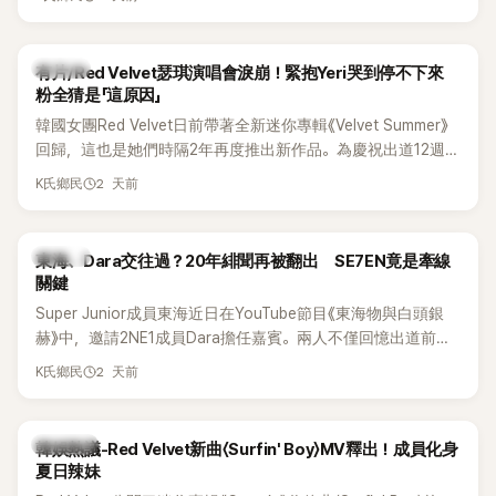
竟再次引發外界對她與BTS成員V緋聞的討論。
K-POP
有片/Red Velvet瑟琪演唱會淚崩！緊抱Yeri哭到停不下來
粉全猜是「這原因」
韓國女團Red Velvet日前帶著全新迷你專輯《Velvet Summer》
回歸，這也是她們時隔2年再度推出新作品。為慶祝出道12週
年，五位成員也一連舉辦三場粉絲演唱會，與粉絲共同回顧經
2 天前
K氏鄉民
典歌曲、帶來新歌舞台。不過，成員瑟琪卻在演出過程中數度
落淚，令人相當心疼。
K-POP
東海、Dara交往過？20年緋聞再被翻出 SE7EN竟是牽線
關鍵
Super Junior成員東海近日在YouTube節目《東海物與白頭銀
赫》中，邀請2NE1成員Dara擔任嘉賓。兩人不僅回憶出道前的
青澀往事，也首度聊起當年鬧得沸沸揚揚的緋聞，讓東海忍不
2 天前
K氏鄉民
住笑說：「真的有很多粉絲以為我們交往過。」
熱議討論
韓娛熱議-Red Velvet新曲〈Surfin' Boy〉MV釋出！成員化身
夏日辣妹