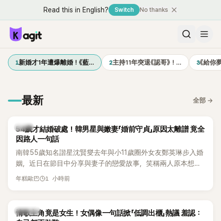
Read this in English?
Switch
No thanks
1
2
3
新婚才1年遭爆離婚！《藍…
主持11年突退《認哥》！…
《給你
最新
全部
→
韓星
54歲才結婚破處！韓男星與嫩妻「婚前守貞」原因太離譜 竟全
因路人一句話
南韓55歲知名諧星沈賢燮去年與小11歲圈外女友鄭英琳步入婚
姻，近日在節目中分享與妻子的戀愛故事，笑稱兩人原本想享
受兩人世界，沒想到站在飯店門口時竟被路人認出，還一路替
1 小時前
年糕歐巴
他們加油打氣，讓他害羞到最後直接放棄進飯店，意外成了婚
前一直堅守「婚前守貞」的原因之一。
K-POP
情歌主角竟是女生！女偶像一句話掀「低調出櫃」熱議 羞認：