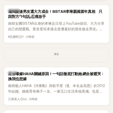
稱的單方面騷擾。如今，韓媒《Dispatch》再曝光雙方77通電話
的錄音內容，而A也首度承認自己過去曾是SHINee、NCT等偶
K-POP
遭閨蜜搶男友還大方成全！SISTAR孝琳親揭當年真相 只
像團體的「站姐」，事件持續延燒。
因對方「1句話」忍痛放手
南韓女團SISTAR出身的孝琳近日登上YouTube節目，大方分享
自己的戀愛觀，更首度坦承過去曾遭最好的朋友搶走男友。她
表示，當時選擇瀟灑放手，但如果同樣的事情現在再發生，「我
7 小時前
K氏鄉民
絕對不會坐視不管」，直率發言掀起熱議。
廣告
韓星
星首曝嫁HAHA關鍵原因！一句話徹底打動她 網全被暖哭：
換我也想嫁
南韓藝人HAHA（河東勳）與歌手星（별，本名金高恩）於2012
年結婚，婚後育有兩子一女，一家五口生活幸福美滿，也是韓
國演藝圈公認的模範夫妻。近日，星首度公開當年決定嫁給
12 小時前
江南美人
HAHA的關鍵原因，竟是一句讓她至今仍難忘的話，也成為她
點頭步入婚姻的最大理由。