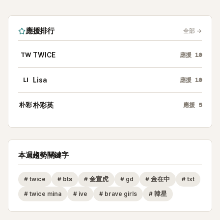
應援排行
全部
→
TW
TWICE
應援
10
LI
Lisa
應援
10
朴彩
朴彩英
應援
5
本週趨勢關鍵字
#
twice
#
bts
#
金宣虎
#
gd
#
金在中
#
txt
#
twice mina
#
ive
#
brave girls
#
韓星