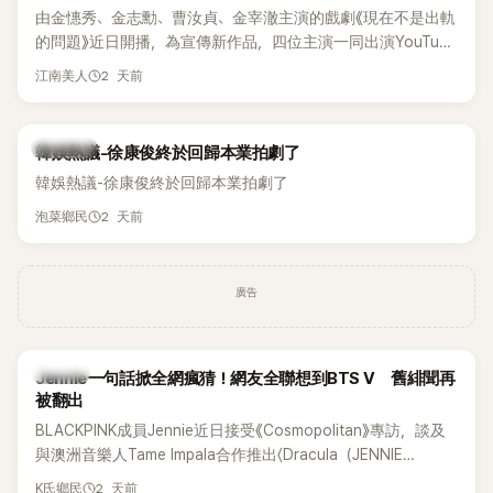
由金憓秀、金志勳、曹汝貞、金宰澈主演的戲劇《現在不是出軌
的問題》近日開播，為宣傳新作品，四位主演一同出演YouTube
節目，不料訪談中的一段發言卻意外掀起爭議。不少網友認
2 天前
江南美人
為，他將焦點放在金憓秀的身材，言論帶有「物化女性」意味，
引發大量批評。
熱議討論
韓娛熱議-徐康俊終於回歸本業拍劇了
韓娛熱議-徐康俊終於回歸本業拍劇了
2 天前
泡菜鄉民
廣告
K-POP
Jennie一句話掀全網瘋猜！網友全聯想到BTS V 舊緋聞再
被翻出
BLACKPINK成員Jennie近日接受《Cosmopolitan》專訪，談及
與澳洲音樂人Tame Impala合作推出〈Dracula（JENNIE
Remix）〉的幕後故事，沒想到她一句關於「共同朋友」的回答，
2 天前
K氏鄉民