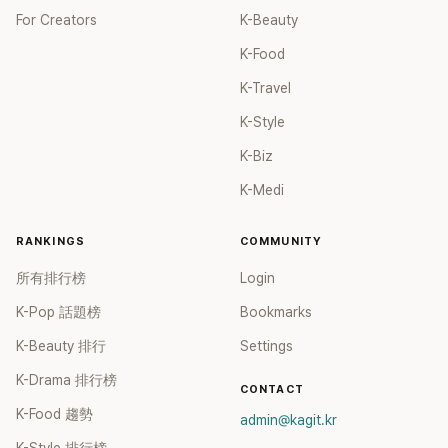
For Creators
K-Beauty
K-Food
K-Travel
K-Style
K-Biz
K-Medi
RANKINGS
COMMUNITY
所有排行榜
Login
K-Pop 話題榜
Bookmarks
K-Beauty 排行
Settings
K-Drama 排行榜
CONTACT
K-Food 趨勢
admin@kagit.kr