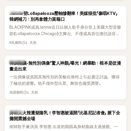
K-POP
Jennie登Lollapalooza壓軸慘翻車！美媒狠批「像唱KTV」
韓網補刀：別再拿體力當藉口
BLACKPINK成員Jennie近日以個人歌手身分登上美國大型音樂
節《Lollapalooza Chicago》主舞台，不僅成為首位擔任該音樂
節Headliner（壓軸主秀）的K-POP女SOLO歌手，寫下全新紀
1 天前
K氏鄉民
錄。然而，演出結束後卻掀起兩極評價，不僅現場歌唱實力遭
部分網友質疑，就連美國當地媒體也毫不留情給出負評，甚至
形容整場演出「就像一場豪華KTV」。
熱議討論
韓娛熱議-無性別偶像「驚人神顏」曝光！網暴動：根本是從漫
畫走出來
一位偶像成員因其無性別的美貌在推特上引起廣泛討論，獲得
了極佳的迴響。他不僅外型出眾，舞技也備受讚譽。
1 天前
泡菜鄉民
K-POP
身材太火辣遭疑隆乳！李智惠被逼開「比基尼記者會」 腋下全
攤開震撼全場
南韓歌手兼演員 李智惠 出道初期因為身材曲線太過搶眼，一