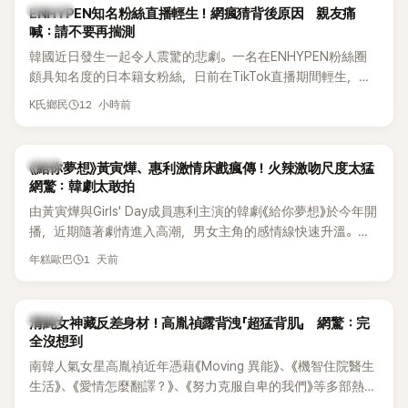
K-POP
ENHYPEN知名粉絲直播輕生！網瘋猜背後原因 親友痛
喊：請不要再揣測
韓國近日發生一起令人震驚的悲劇。一名在ENHYPEN粉絲圈
頗具知名度的日本籍女粉絲，日前在TikTok直播期間輕生，最
終不幸身亡，消息曝光後震驚韓網，也讓不少粉絲湧入社群平
12 小時前
K氏鄉民
台哀悼。事發後，死者親友也陸續出面證實噩耗，並呼籲外界
停止揣測，盼逝者安息。
韓劇
《給你夢想》黃寅燁、惠利激情床戲瘋傳！火辣激吻尺度太猛
網驚：韓劇太敢拍
由黃寅燁與Girls' Day成員惠利主演的韓劇《給你夢想》於今年開
播，近期隨著劇情進入高潮，男女主角的感情線快速升溫。最
新播出的第8集不僅上演火辣吻戲，更接連出現床戲橋段，讓
1 天前
年糕歐巴
相關片段在網路上瘋傳，引發觀眾熱烈討論。
韓星
清純女神藏反差身材！高胤禎露背洩「超猛背肌」 網驚：完
全沒想到
南韓人氣女星高胤禎近年憑藉《Moving 異能》、《機智住院醫生
生活》、《愛情怎麼翻譯？》、《努力克服自卑的我們》等多部熱門
作品，躍升為韓劇新一代女神代表，不僅演技備受肯定，精緻