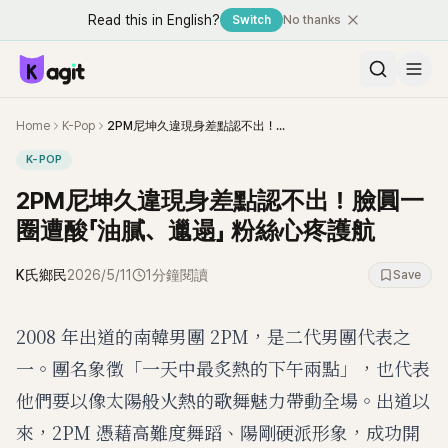
Read this in English?
Switch
No thanks
Home
K-Pop
2PM尼坤久違現身差點認不出！臉圓一圈遭酸「油膩、邋遢」 粉絲心疼護航
K-POP
2PM尼坤久違現身差點認不出！臉圓一
圈遭酸「油膩、邋遢」 粉絲心疼護航
K氏鄉民
2026/5/11
1分鐘閱讀
Save
2008 年出道的南韓男團 2PM，是二代男團代表之
一。團名象徵「一天中最炙熱的下午兩點」，也代表
他們要以像太陽般火熱的歌舞魅力帶動全場。出道以
來，2PM 憑藉高難度舞蹈、陽剛硬派形象，成功開