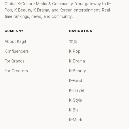
Global K-Culture Media & Community. Your gateway to K-
Pop, K-Beauty, K-Drama, and Korean entertainment. Real-
time rankings, news, and community.
COMPANY
NAVIGATION
About Kagit
首頁
K-Influencers
K-Pop
For Brands
K-Drama
For Creators
K-Beauty
K-Food
K-Travel
K-Style
K-Biz
K-Medi