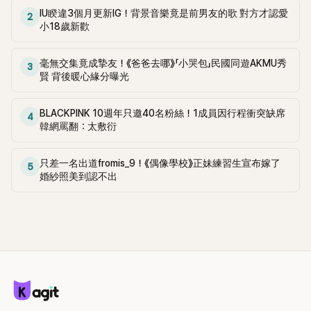
啦」，讓現場笑聲不斷。
開了新的群組……」。 然而，Nichkhun卻表示：「從來沒有過什
IU睽違3個月更新IG！背景音樂竟是前男友的歌 對方才認愛
2
小18歲新歡
麼群組」他進一步解釋，自己從未被邀請進去，而是曾經加入過
另一個泰國藝人聊天群，這一發言讓眾人驚訝不已。 聽到這
裡，Alberto開玩笑地說：「如果Nichkhun、Minnie、BamBam
毫無交集竟成摯友！《爸爸去哪》「小哭包」民國同遊AKMU秀
3
和Lisa一起去吃飯，那場面一定超級壯觀！」Jonathan則驚呼：
賢 背後暖心緣分曝光
「這陣容真的太豪華了！」 但聽到此話的Minnie卻爆料：「吃飯的
時候Nichkhun歐巴沒來。」對此，Nichkhun解釋道：「因為我們
BLACKPINK 10週年只邀40名粉絲！1成員因行程衝突缺席
4
年齡差距太大了。」Sakura則打趣地說：「就算不來，給張卡就
韓網罵翻：太敷衍
好了啊！」引發現場笑聲。 Boom則替Nichkhun緩頰：「以前作
為前輩可能會請客，但現在的後輩們本來就賺得很好，反而不
只差一名出道fromis_9！《偶像學校》正妹練習生宣布嫁了
好意思拿出卡來吧」引起現場一陣大笑。
5
婚紗照美到認不出