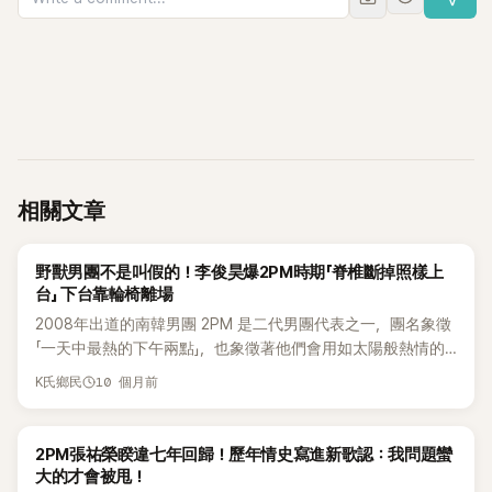
相關文章
K-POP
野獸男團不是叫假的！李俊昊爆2PM時期「脊椎斷掉照樣上
台」 下台靠輪椅離場
2008年出道的南韓男團 2PM 是二代男團代表之一，團名象徵
「一天中最熱的下午兩點」，也象徵著他們會用如太陽般熱情的
歌舞帶動大家。2PM一貫的高難度舞蹈、充滿陽剛硬漢魅力的
10 個月前
K氏鄉民
形象，成功開創了野獸派偶像的風潮，也讓他們成為了「元祖野
獸派男團」。 但這群陽剛硬派偶像背後，其實藏著令人心疼的
血汗故事。近日成員 李俊昊 在節目中坦言，當年在2PM活動
K-POP
2PM張祐榮睽違七年回歸！歷年情史寫進新歌認：我問題蠻
時，他曾在脊椎骨斷裂的情況下仍強撐登台表演！敬業到這個
大的才會被甩！