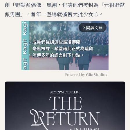
創「野獸派偶像」風潮，也讓他們被封為「元祖野獸
派男團」，當年一登場就擄獲大批少女心。
閱讀文章
arrow_forward_ios
Powered by 
GliaStudios
M
u
t
e