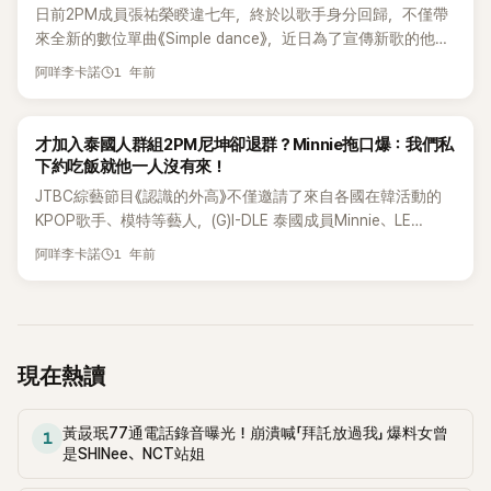
地步，讓粉絲看了全都心疼又佩服。 李俊昊5日出演YouTube
日前2PM成員張祐榮睽違七年，終於以歌手身分回歸，不僅帶
綜藝節目《妖精在炯》時，聊到2PM全盛時期的辛苦往事。他回
來全新的數位單曲《Simple dance》，近日為了宣傳新歌的他，
憶說：「那時我們的舞蹈都很激烈、包含翻滾動作。有一次肩膀
也登上了主持人金淑的網路節目《金淑TV》並透露了自己的戀愛
1 年前
整個脫臼、韌帶完全撕裂，（肩膀上）打了8個洞。像韌帶撕裂
阿咩李卡諾
故事。 影片中，金淑與張祐榮一起露營，張祐榮自認是露營初
這種事，對我們來說根本是家常便飯。」 他進一步透露，自己當
學者笑說：「我有帳篷，但都是親近的哥哥幫我搭好又收好。極
時的脊椎第3節與第5節有椎間盤問題，第4節甚至真的斷裂！
簡風格的露營比較符合我的性格」，並對金淑熟悉各式露營用品
K-POP
才加入泰國人群組2PM尼坤卻退群？Minnie拖口爆：我們私
表示：「我記得那天彩排時頭痛到站不穩，最後整個倒下。去醫
表示敬佩。 然而金淑還特地為新手祐榮準備了露營禮物，包括
下約吃飯就他一人沒有來！
院檢查才知道脊椎斷了，醫生要我繫上護腰才能撐住。」 李俊
摺疊桌椅組、杯子與餐具組，讓祐榮感動不已。他說：「這不是
昊說，他戴著護具前往海外演唱會。他透露堅持登台：「因為那
JTBC綜藝節目《認識的外高》不僅邀請了來自各國在韓活動的
因為在拍攝才這樣說，我真的嚇了一跳」，但金淑笑說「這些放
是約定。音樂一響起，身體就會自然動起來。腎上腺素湧上來
KPOP歌手、模特等藝人，(G)I-DLE 泰國成員Minnie、LE
到二手網站馬上就能賣掉」，張祐榮則回：「對啊，我剛剛其實
時痛覺就會減弱。演出結束後下台時，我是坐輪椅移動的。」粉
SSERAFIM日本成員宮脇咲良都是節目的固定班底之一。 然而
1 年前
不太敢打開」，展現搞笑魅力。 節目中還聊到祐榮的新歌，金淑
阿咩李卡諾
絲聽了心疼不已：「天啊，這根本是拼命三郎吧！」、「敬業到讓
在最新一集中，邀請了外國籍藝能前輩Ayumi、Nichkhun（尼
說：「怎麼辦啊，祐榮如果太忙就不好玩了，他是打電話一秒內
人想哭…」、「他對舞台的愛太深了」 此外，李俊昊坦言，當時真
坤）、Julian、Fabien等嘉賓登上節目。當2PM的Nichkhun登
要接才好玩的人」，祐榮則笑答：「姐姐我也要生活嘛…」。 在新
的有過極限的念頭：「我心裡想著，除了這個，我還能做什麼？
場時，Jonathan表示：「我來韓國後第一次知道的歌曲就是
歌搶先聽環節中，金淑邊聽歌邊說：「你現在是不是有喜歡的
沒有我的舞台，我根本無法忍受。」一句話瞬間讓全場沉默，主
2PM的《Again &amp; Again》。」並提及當年2PM的超高人氣。
人？這歌詞根本就是在撩人」，面對她的追問，祐榮否認，但金
持人也紅了眼眶。 李俊昊透露，其實學生時代他對演戲比唱歌
Minnie也回憶道：「Nichkhun當時簡直是『泰國王子』本尊，沒有
現在熱讀
淑繼續問：「作詞不就是來自經驗嗎？你應該有對象吧？」在她
更感興趣。他說：「當2PM成員們開始演戲時，我想著『總有一
人不認識他。」然而，當Sakura問她：「Minnie姐姐當時也喜歡
的步步進逼下，祐榮無奈坦承：「有過啦…」並陷入惆悵。 金淑
天會輪到我』，也有『想在自己能做好時再去挑戰』的心情。」 如
Nichkhun嗎？」她卻笑著回答：「我是Super Junior的粉絲。」 此
接著問：「是被甩的吧？」祐榮說：「通常是被甩的一方」，讓她驚
黃晸珉77通電話錄音曝光！崩潰喊「拜託放過我」 爆料女曾
今成功轉型成為演技派男神，從《衣袖紅鑲邊》、《二十行不
外，Minnie也透露了先前節目中提及的「泰國藝人群組聊天」幕
1
呼：「為什麼會甩祐榮啊！」他則苦笑回應：「我有很多問題啦」。
是SHINee、NCT站姐
行》、《金科長》到《歡迎來到王之國》，李俊昊用實力證明：「他
後故事。當時她曾提到Nichkhun已經退出該群，但這次話題再
金淑立刻轉口笑說：「不過一直被甩的話，那就是你有問題
不只是偶像，他是藝術家。」
度被提及時，她猶豫地說：「Nichkhun到底是退群了，還是我們