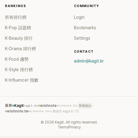
RANKINGS
COMMUNITY
所有排行榜
Login
K-Pop 話題榜
Bookmarks
K-Beauty 排行
Settings
K-Drama 排行榜
CONTACT
K-Food 趨勢
admin@kagit.kr
K-Style 排行榜
K-Influencer 指數
服務
Kagit
kagit.kr
wishnote
wishnote.kr
即將推出
wishnote.tw
wishnote.tw
→ 整併至 kagit.kr TC
©
2026
Kagit. All rights reserved.
Terms
Privacy