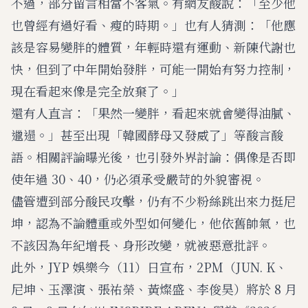
不過，部分留言相當不客氣。有網友酸說：「至少他
也曾經有過好看、瘦的時期。」也有人猜測：「他應
該是容易變胖的體質，年輕時還有運動、新陳代謝也
快，但到了中年開始發胖，可能一開始有努力控制，
現在看起來像是完全放棄了。」
還有人直言：「果然一變胖，看起來就會變得油膩、
邋遢。」甚至出現「韓國酵母又發威了」等酸言酸
語。相關評論曝光後，也引發外界討論：偶像是否即
使年過 30、40，仍必須承受嚴苛的外貌審視。
儘管遭到部分酸民攻擊，仍有不少粉絲跳出來力挺尼
坤，認為不論體重或外型如何變化，他依舊帥氣，也
不該因為年紀增長、身形改變，就被惡意批評。
此外，JYP 娛樂今（11）日宣布，2PM（JUN. K、
尼坤、玉澤演、張祐榮、黃燦盛、李俊昊）將於 8 月