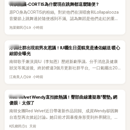
熱議討論
韓娛熱議-CORTIS為什麼現在跳舞都這麼隨便？
原PO身為CORTIS的粉絲，對於他們在演唱會和Lollapalooza
音樂節上跳舞過於隨便感到不滿，認為舞蹈是他們走紅的重要
原因，希望他們能更認真地表演。
19 小時前
泡菜鄉民
韓星
才因社群出現前男友惹議！IU曬生日蛋糕竟是邊佑錫送 暖心
細節全曝光
南韓歌手兼演員IU（李知恩）歷經新劇爭議、分手消息及健康
狀況等風波後，終於睽違3個月更新社群平台，一口氣曬出20
張近況照，讓大批粉絲又驚又喜。其中，一張生日蛋糕照意外
20 小時前
江南美人
掀起熱議，不僅送禮人的身分曝光，就連貼文背景音樂也被眼
尖網友發現暗藏玄機，在韓網引發兩波討論。
K-POP
Red Velvet Wendy直拍掀熱議！臀部曲線遭疑靠「臀墊」 網
傻眼：太假了
南韓女團Red Velvet近日帶著新作品回歸，成員Wendy卻因舞
台造型再次掀起討論。她日前才因暴瘦身形受到外界關注，又
被質疑在舞台上使用臀墊，如今最新打歌舞台曝光後，再度因
1 天前
K氏鄉民