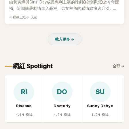
由黃寅燁與Girls' Day成員惠利主演的韓劇《給你夢想》於今年開
播，近期隨著劇情進入高潮，男女主角的感情線快速升溫。最
新播出的第8集不僅上演火辣吻戲，更接連出現床戲橋段，讓
3 天前
年糕歐巴
相關片段在網路上瘋傳，引發觀眾熱烈討論。
載入更多 →
網紅 Spotlight
全部
→
RI
DO
SU
Risabae
Doctorly
Sunny Dahye
H
4.0M
粉絲
4.7M
粉絲
1.7M
粉絲