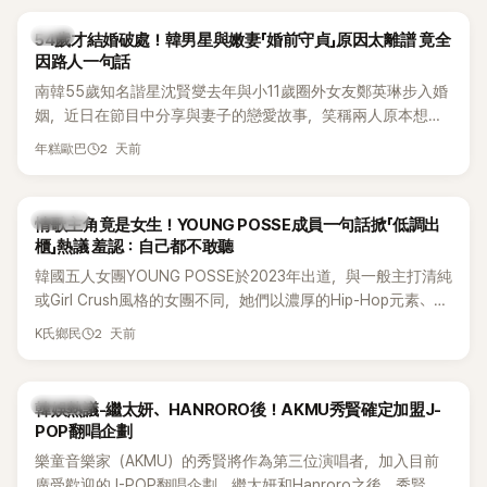
韓星
54歲才結婚破處！韓男星與嫩妻「婚前守貞」原因太離譜 竟全
因路人一句話
南韓55歲知名諧星沈賢燮去年與小11歲圈外女友鄭英琳步入婚
姻，近日在節目中分享與妻子的戀愛故事，笑稱兩人原本想享
受兩人世界，沒想到站在飯店門口時竟被路人認出，還一路替
2 天前
年糕歐巴
他們加油打氣，讓他害羞到最後直接放棄進飯店，意外成了婚
前一直堅守「婚前守貞」的原因之一。
K-POP
情歌主角竟是女生！YOUNG POSSE成員一句話掀「低調出
櫃」熱議 羞認：自己都不敢聽
韓國五人女團YOUNG POSSE於2023年出道，與一般主打清純
或Girl Crush風格的女團不同，她們以濃厚的Hip-Hop元素、自
創Rap及成員親自參與創作為特色，MV也融入美式街頭、塗
2 天前
K氏鄉民
鴉、滑板等文化元素。雖然並非出身四大經紀公司，仍憑藉鮮
明的音樂風格，在海外尤其是歐美市場累積不少人氣，逐漸成
為第五代女團中極具辨識度的新生代代表之一。
熱議討論
韓娛熱議-繼太妍、HANRORO後！AKMU秀賢確定加盟J-
POP翻唱企劃
樂童音樂家（AKMU）的秀賢將作為第三位演唱者，加入目前
廣受歡迎的J-POP翻唱企劃。繼太妍和Hanroro之後，秀賢已