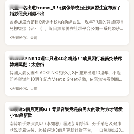
K-POP
只差一名出道fromis_9！《偶像學校》正妹練習生宣布嫁了
婚紗照美到認不出
曾參加選秀節目《偶像學校》的前練習生、現年29歲的韓國模特
兒柳智娜（유지나），近日無預警在社群平台公開一系列婚紗
照，親自宣布即將步入婚姻，消息曝光後讓不少曾追看節目的
1 天前
K氏鄉民
粉絲又驚又喜，紛紛送上祝福。
K-POP
BLACKPINK 10週年只邀40名粉絲！1成員因行程衝突缺席
韓網罵翻：太敷衍
韓國人氣女團BLACKPINK將於8月8日迎來出道10週年，不過
即將舉辦的10週年紀念Meet & Greet活動，依舊無法看到四人
合體。根據韓媒《MyDaily》7日報導，當天將由Jisoo（智秀）、
1 天前
K氏鄉民
Rosé與Jennie出席，Lisa則因行程安排確定缺席，再度引發粉
絲熱議。
韓星
IU睽違3個月更新IG！背景音樂竟是前男友的歌 對方才認愛
小18歲新歡
南韓歌手兼演員IU（李知恩）歷經新劇爭議、分手消息及健康
狀況等風波後，終於睽違3個月更新社群平台，一口氣曬出20