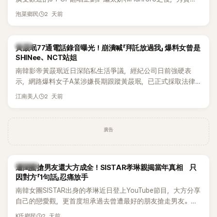
獲選為第三首翻唱歌曲的主唱，並於近期完成錄音。
2 天前
泡菜鄉民
韓星
黃晸珉77通電話錄音曝光！崩潰喊「拜託放過我」 爆料女曾是
SHINee、NCT站姐
南韓影帝黃晸珉近日深陷私生活爭議，經紀公司日前強硬表
示，網路爆料女子A某涉嫌長期跟蹤黃晸珉，已正式採取法律
行動。不過，A並未停止發聲，持續透過社群平台公開爆料，反
2 天前
江南美人
駁經紀公司的說法，強調兩人一直維持雙向聯繫，並非外界所
稱的單方面騷擾。如今，韓媒《Dispatch》再曝光雙方77通電話
的錄音內容，而A也首度承認自己過去曾是SHINee、NCT等偶
廣告
像團體的「站姐」，事件持續延燒。
K-POP
遭閨蜜搶男友還大方成全！SISTAR孝琳親揭當年真相 只
因對方「1句話」忍痛放手
南韓女團SISTAR出身的孝琳近日登上YouTube節目，大方分享
自己的戀愛觀，更首度坦承過去曾遭最好的朋友搶走男友。她
表示，當時選擇瀟灑放手，但如果同樣的事情現在再發生，「我
2 天前
K氏鄉民