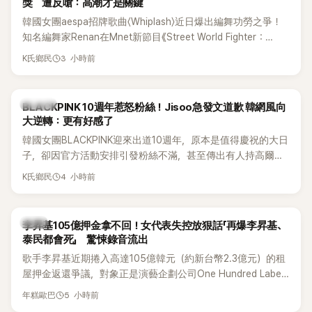
獎 遭反嗆：高潮才是關鍵
韓國女團aespa招牌歌曲〈Whiplash〉近日爆出編舞功勞之爭！
知名編舞家Renan在Mnet新節目《Street World Fighter：
Directors' War》預告中，公開談及自己在〈Whiplash〉編舞上的
3 小時前
K氏鄉民
貢獻，直言明明自己完成約8成舞蹈，2025 KOREA Awards「年
度編舞大賞」卻由Lachica拿走，讓她至今仍感到相當不平。
K-POP
BLACKPINK 10週年惹怒粉絲！Jisoo急發文道歉 韓網風向
大逆轉：更有好感了
韓國女團BLACKPINK迎來出道10週年，原本是值得慶祝的大日
子，卻因官方活動安排引發粉絲不滿，甚至傳出有人持高爾夫
球桿到YG娛樂大樓鬧事。Jisoo今（8日）也親自發文向BLINK
4 小時前
K氏鄉民
道歉，坦言這次紀念日「好像是充滿歉意的一天」。
韓星
李昇基105億押金拿不回！女代表失控放狠話「再爆李昇基、
泰民都會死」 驚悚錄音流出
歌手李昇基近期捲入高達105億韓元（約新台幣2.3億元）的租
屋押金返還爭議，對象正是演藝企劃公司One Hundred Label
代表車佳媛(차가원)。如今事件再掀風波，YouTuber李鎮浩公開
5 小時前
年糕歐巴
一段與車佳媛過去的通話錄音，當中出現「李昇基身邊的人會全