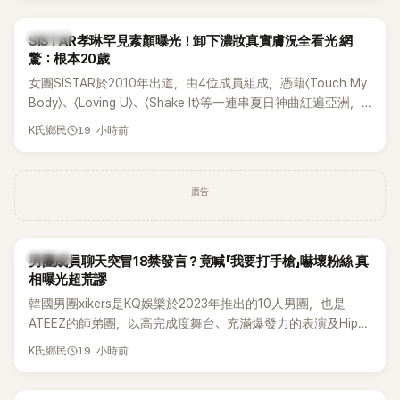
部死掉」等激烈言論，引發外界譁然。
K-POP
SISTAR孝琳罕見素顏曝光！卸下濃妝真實膚況全看光 網
驚：根本20歲
女團SISTAR於2010年出道，由4位成員組成，憑藉〈Touch My
Body〉、〈Loving U〉、〈Shake It〉等一連串夏日神曲紅遍亞洲，
獲封「夏日女王」。不過，團體在出道滿7年後宣布解散，成員各
19 小時前
K氏鄉民
自投入個人演藝事業。向來以性感火辣形象和強大舞台氣場著
稱的孝琳，近日在社群分享與「排球女王」金軟景聚餐的日常，
不僅展現兩人多年不變的好交情，她幾乎素顏入鏡的真實模
廣告
樣，也意外掀起網友熱議。
K-POP
男團成員聊天突冒18禁發言？竟喊「我要打手槍」嚇壞粉絲 真
相曝光超荒謬
韓國男團xikers是KQ娛樂於2023年推出的10人男團，也是
ATEEZ的師弟團，以高完成度舞台、充滿爆發力的表演及Hip-
Hop風格聞名，出道後迅速累積大批海內外粉絲，近年也陸續
19 小時前
K氏鄉民
登上Lollapalooza等國際大型音樂節，展現新生代男團的舞台
實力。