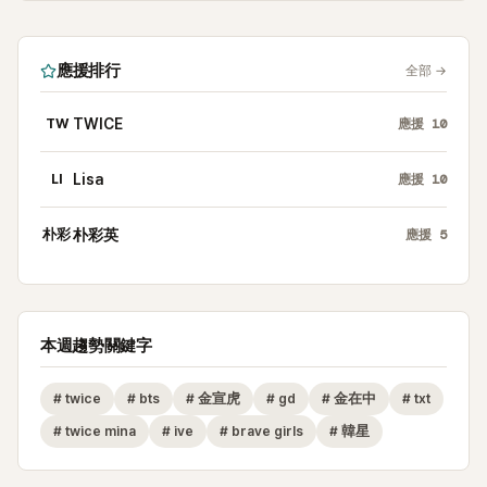
應援排行
全部
→
TW
TWICE
應援
10
LI
Lisa
應援
10
朴彩
朴彩英
應援
5
本週趨勢關鍵字
#
twice
#
bts
#
金宣虎
#
gd
#
金在中
#
txt
#
twice mina
#
ive
#
brave girls
#
韓星