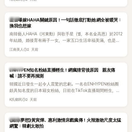
絕對不會坐視不管」，直率發言掀起熱議。
韓星
星首曝嫁HAHA關鍵原因！一句話徹底打動她 網全被暖哭：
換我也想嫁
南韓藝人HAHA（河東勳）與歌手星（별，本名金高恩）於2012
年結婚，婚後育有兩子一女，一家五口生活幸福美滿，也是韓
國演藝圈公認的模範夫妻。近日，星首度公開當年決定嫁給
2 天前
江南美人
HAHA的關鍵原因，竟是一句讓她至今仍難忘的話，也成為她
點頭步入婚姻的最大理由。
K-POP
ENHYPEN知名粉絲直播輕生！網瘋猜背後原因 親友痛
喊：請不要再揣測
韓國近日發生一起令人震驚的悲劇。一名在ENHYPEN粉絲圈
頗具知名度的日本籍女粉絲，日前在TikTok直播期間輕生，最
終不幸身亡，消息曝光後震驚韓網，也讓不少粉絲湧入社群平
2 天前
K氏鄉民
台哀悼。事發後，死者親友也陸續出面證實噩耗，並呼籲外界
停止揣測，盼逝者安息。
韓劇
《給你夢想》黃寅燁、惠利激情床戲瘋傳！火辣激吻尺度太猛
網驚：韓劇太敢拍