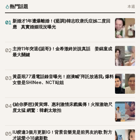
熱門話題
本週
新婚才1年遭爆離婚！《藍調》韓志旼唐氏症姊二度回
01
應 真實婚姻現況曝光
主持11年突退《認哥》！金希澈終於說真話 姜鎬童成
02
最大關鍵
黃晸珉77通電話錄音曝光！崩潰喊「拜託放過我」 爆料
03
女曾是SHINee、NCT站姐
《給你夢想》黃寅燁、惠利激情床戲瘋傳！火辣激吻尺
04
度太猛 網驚：韓劇太敢拍
IU睽違3個月更新IG！背景音樂竟是前男友的歌 對方
05
才認愛小18歲新歡