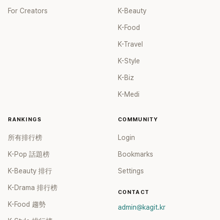
For Creators
K-Beauty
K-Food
K-Travel
K-Style
K-Biz
K-Medi
RANKINGS
COMMUNITY
所有排行榜
Login
K-Pop 話題榜
Bookmarks
K-Beauty 排行
Settings
K-Drama 排行榜
CONTACT
K-Food 趨勢
admin@kagit.kr