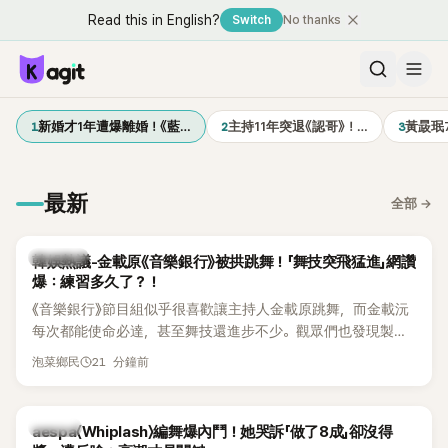
Read this in English?
Switch
No thanks
1
2
3
新婚才1年遭爆離婚！《藍…
主持11年突退《認哥》！…
黃晸珉
最新
全部
→
熱議討論
韓娛熱議-金載原《音樂銀行》被拱跳舞！「舞技突飛猛進」網讚
爆：練習多久了？！
《音樂銀行》節目組似乎很喜歡讓主持人金載原跳舞，而金載沅
每次都能使命必達，甚至舞技還進步不少。觀眾們也發現製作
單位對此樂此不疲。
21 分鐘前
泡菜鄉民
K-POP
aespa〈Whiplash〉編舞爆內鬥！她哭訴「做了8成」卻沒得