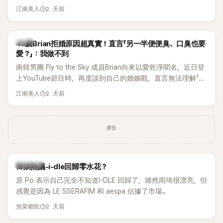
張近況照，讓大批粉絲又驚又喜。不過，比起照片本身，更引
2 天前
江南美人
發熱議的是，她竟選用前男友張基河所屬樂團的歌曲作為背景
音樂，意外掀起韓網討論。
韓星
45歲Brian拒婚原因超真實！直言「另一半便便臭、口臭也要
愛？」：我做不到
南韓男團 Fly to the Sky 成員Brian向來以愛乾淨聞名，近日登
上YouTube節目時，再度談到自己的婚姻觀，直言無法理解「連
另一半的口臭、便便臭都要愛」這種說法，更大方表明自己是不
2 天前
江南美人
婚主義者，一番超直白發言掀起熱議。
廣告
熱議討論
韓娛熱議-i-dle回歸零水花？
原 Po 表示自己完全不知道I-DLE 回歸了，雖然雨琦很漂亮，但
感覺是因為 LE SSERAFIM 和 aespa 佔據了市場。
2 天前
泡菜鄉民