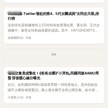
身形比例引發熱議。
熱議討論
韓娛熱議-Twitter發起的第4、5代女團成員「女同志天菜」排
行榜
這份排名是根據推特上5336份有效票選結果，選出四、五代女
偶像中，最受女性粉絲喜愛的成員。其中，HATS2HEARTS成
員包攬了前三名，展現了她們在女性社群中的高人氣。
1 天前
泡菜鄉民
廣告
韓星
毫無交集竟成摯友！《爸爸去哪》「小哭包」民國同遊AKMU秀
賢 背後暖心緣分曝光
近日，金民國與AKMU成員李秀賢一同現身瑞士，意外的組合
讓不少網友相當驚訝。兩人過去幾乎沒有公開交集，如今卻一
起踏上瑞士之旅，也讓粉絲紛紛好奇：「他們到底是怎麼認識
1 天前
江南美人
的？」