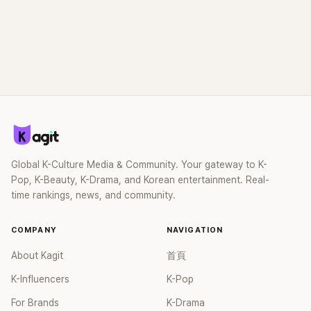
Global K-Culture Media & Community. Your gateway to K-
Pop, K-Beauty, K-Drama, and Korean entertainment. Real-
time rankings, news, and community.
COMPANY
NAVIGATION
About Kagit
首頁
K-Influencers
K-Pop
For Brands
K-Drama