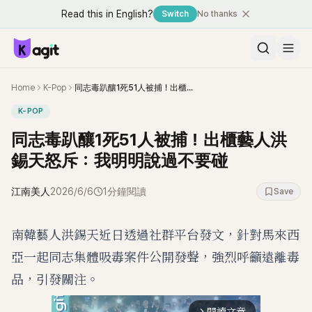
Read this in English?
Switch
No thanks
Home
K-Pop
同志毒趴釀1死51人被捕！出櫃藝人洪錫天怒斥：我明明說過不要碰
K-POP
同志毒趴釀1死51人被捕！出櫃藝人洪
錫天怒斥：我明明說過不要碰
江南美人
2026/6/6
1分鐘閱讀
Save
南韓藝人洪錫天近日透過社群平台發文，針對馬來西
亞一起同志集體吸毒案件公開發聲，強烈呼籲遠離毒
品，引發關注。
閱讀文章
arrow_forward_ios