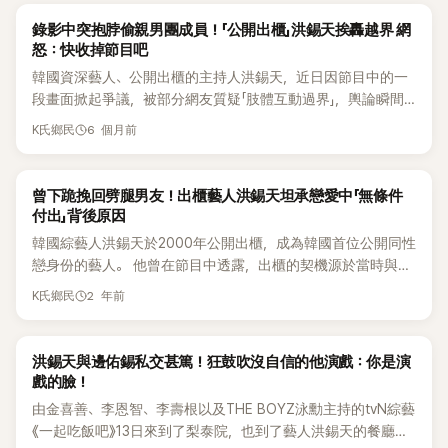
K-POP
錄影中突抱脖偷親男團成員！「公開出櫃」洪錫天挨轟越界 網
怒：快收掉節目吧
韓國資深藝人、公開出櫃的主持人洪錫天，近日因節目中的一
段畫面掀起爭議，被部分網友質疑「肢體互動過界」，輿論瞬間
炸鍋，甚至有人喊話要求節目停播。 在最新一集網路節目《洪
6 個月前
K氏鄉民
錫天的寶石盒》中，新生代男團 WHIB 成員李正與金俊民受邀
擔任來賓。沒想到節目播出後，其中一段畫面在社群平台瘋傳
——洪錫天在錄影過程中突然抱住李正的脖子，並作勢親吻，
K-POP
曾下跪挽回劈腿男友！出櫃藝人洪錫天坦承戀愛中「無條件
引發熱議。 片段曝光後，不少觀眾直言「看了很不舒服」，認為
付出」背後原因
節目效果已踩到界線。有人留言表示：「乾脆把節目收掉吧，這
韓國綜藝人洪錫天於2000年公開出櫃，成為韓國首位公開同性
是在幹嘛？一點都不好笑，看了只覺得尷尬。」也有聲音質疑：
戀身份的藝人。 他曾在節目中透露，出櫃的契機源於當時與一
「為什麼同性之間的肢體越界就能被當玩笑帶過？」 更有網友指
位荷蘭男友的戀情。 該男友為了與他在一起，甚至與妻子離
2 年前
出：「這種曖昧橋段真的有必要嗎？異性之間可能被追究責任，
K氏鄉民
婚。洪錫天的出櫃在當時保守的韓國社會引起巨大反響，他因
為什麼同性之間就能被合理化？」不少人也提到畫面中偶像表情
此遭到全國性的抵制和封殺，演藝事業一度停擺。近日，洪錫
略顯不自在，擔心當事人是否真的感到舒服。 相關討論迅速在
天在SBS綜藝節目《脫掉鞋子恢單4Men》中，大方分享了自己
K-POP
洪錫天與邊佑錫私交甚篤！狂鼓吹沒自信的他演戲：你是演
各大論壇延燒，支持與反對聲音交織。有網友認為無論性別與
「無條件付出」的戀愛觀，展現出深情又幽默的一面。 在當天的
戲的臉！
性傾向，未經同意的肢體接觸都不該被合理化；也有人表示這
節目中，洪錫天坦言：「我一旦陷入愛情，就完全無法自拔。我
本就是綜藝效果，不應過度解讀。 截至目前為止，節目方尚未
由金喜善、李恩智、李壽根以及THE BOYZ泳勳主持的tvN綜藝
選擇公開出櫃，就是因為不想隱藏愛，想要無拘無束地去愛。
正式對外說明，完整影片仍可在官方平台觀看。 另一方面，
《一起吃飯吧》13日來到了梨泰院，也到了藝人洪錫天的餐廳，
而且我一旦愛上了，這段感情通常會持續很久。」 對於被稱為