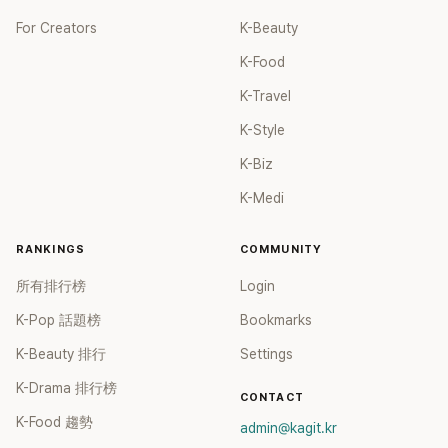
For Creators
K-Beauty
K-Food
K-Travel
K-Style
K-Biz
K-Medi
RANKINGS
COMMUNITY
所有排行榜
Login
K-Pop 話題榜
Bookmarks
K-Beauty 排行
Settings
K-Drama 排行榜
CONTACT
K-Food 趨勢
admin@kagit.kr