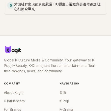
定，如果要保護我愛的人，我必須先讓全世界知道我是誰。」因
才因社群出現前男友惹議！IU曬生日蛋糕竟是邊佑錫送 暖
臉不一樣，畢竟主角在1個小時內的戲劇，大概要扛40分鐘的
5
此，他毅然決然選擇公開自己的性向。 對於出櫃記者會上落淚
心細節全曝光
分量，如果讓人看不下去，觀眾就會轉台，所以眼神、笑容、
的場景，洪錫天解釋：「很多人以為我是做錯了什麼，後悔了才
聲音這些都必須完美才可以。 小編：洪錫天人脈真的好廣餒!!!
哭。其實，我早就做好了準備，心情無比輕鬆，直到現在從未
後悔過。」他用堅定的態度和開放的心態，坦然面對自己的生活
與愛情，引發了觀眾的共鳴與深思。
Global K-Culture Media & Community. Your gateway to K-
Pop, K-Beauty, K-Drama, and Korean entertainment. Real-
time rankings, news, and community.
COMPANY
NAVIGATION
About Kagit
首頁
K-Influencers
K-Pop
For Brands
K-Drama