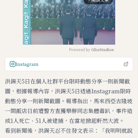
Powered by 
GliaStudios
M
Instagram
u
t
洪錫天5日在個人社群平台限時動態分享一則新聞截
e
圖，根據報導內容，洪錫天5日透過Instagram限時
動態分享一則新聞截圖。報導指出，馬來西亞吉隆坡
一間飯店日前遭警方查獲舉辦同志集體毒趴，事件造
成1人死亡、51人被逮捕，在當地掀起軒然大波。
看到新聞後，洪錫天忍不住發文表示：「我明明就說