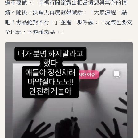
過不要做。」字裡行間流露出相當憤怒與無奈的情
緒。隨後，洪錫天再度發聲喊話：「大家清醒一點
吧！毒品絕對不行！」並進一步呼籲：「玩樂也要安
全地玩，不要碰毒品。」