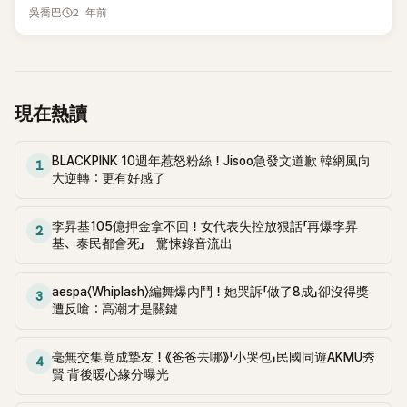
WHIB為2023年出道的8人男團，2025年10月16日成員李仁弘
幾人在洪錫天的餐廳一邊用餐，一邊暢聊。 洪錫天是忠清南道
2 年前
「打開的錢包」的戀愛風格，主持人李常敏爆料：「聽說洪錫天不
吳喬巴
退出後改為7人體制。成員李正、金俊民與文源晙曾參加選秀
出身，來首爾發展時，因為想選首爾的中心，所以才來到龍山
僅會送戀人車子、衣服，甚至還幫忙租房子！」這個驚人的大方
節目《BOYS II PLANET》，分別以第12名、第13名與第62名作
區，但是當時梨泰院價格太貴，所以不動產仲介介紹他到梨泰
行為，讓現場所有人都大吃一驚。 洪錫天解釋：「其實，成為我
收。團體也在13日宣布將帶著新專輯《Rock the Nation》回歸，
院的經理團路，當時房租是保證金300萬，月租30萬，雖然還
的戀人是一件很困難的事，因為他們需要承受來自外界的目光
卻在宣傳期前夕捲入話題風波。
是有點小貴，但還算能夠負擔，於是洪錫天就在梨泰院附近待
與壓力。有些人因此不敢跟我交往，但如果有人願意在我身邊
下了。 接著黃燦盛與朱玄英也分享了自己的近況，黃燦盛目前
現在熱讀
堅持下來，對我來說就是一種巨大的感激。因此，我願意為他
在日劇中擔任主角，朱玄英則是有兩部電影正在等待上映，洪
們付出一切。」 當被問到「分手時車子的貸款還沒付清怎麼辦？」
錫天一聽立刻跟朱玄英說「試映會的時候記得找我去」，對於新
時，洪錫天笑著回答：「對方都知道貸款沒還清前不會分手。」
BLACKPINK 10週年惹怒粉絲！Jisoo急發文道歉 韓網風向
電影展現了極大的興趣。 朱玄英則是回應「前輩也要找我來你
1
至於房子問題，他打趣道：「房租和押金可以退回來，下一個人
大逆轉：更有好感了
的生日派對」，洪錫天則驚嘆朱玄英的敏銳「妳知道我的生日派
還在等著呢。」 談到最難忘的戀情，洪錫天回憶：「我曾經深深
對，會有很多帥氣的男人」，朱玄英立刻接話「(這件事)非常有
愛上了一個擁有『小鹿眼睛』的孩子，愛了整整六個月。但他最
名」。 洪錫天也接著說明了原因「我的生日派對不是一年才辦一
李昇基105億押金拿不回！女代表失控放狠話「再爆李昇
2
後卻劈腿了一個富家子弟，讓我無法挽回。」 他難過地補充：
基、泰民都會死」 驚悚錄音流出
次嗎？真的讓人很驚訝，差不多在一個月前，就會開始有人問
「當時我甚至跑到他的住處前，跪在地上懇求他回來。我向他承
我的生日派對要辦在哪一天、什麼地方，連時間都問了，因為
諾未來，說自己一定會變得成功，買房子與他一起生活。但他
看帥哥是這一年最大的幸福」。 這時李恩智突然問起了近期因
aespa〈Whiplash〉編舞爆內鬥！她哭訴「做了8成」卻沒得獎
卻冷冷地說：『哥，別這樣。你這樣反而讓我更討厭你，別再執
3
《背著善宰跑》走紅的邊佑錫，洪錫天表示邊佑錫在走紅之前，
遭反嗆：高潮才是關鍵
著了。』聽完這句話後，我只能選擇放手。」 洪錫天表示，儘管
很常來自己的餐廳，邊佑錫還在當模特兒的時候，洪錫天就一
那段愛情讓他痛苦萬分，但最終選擇祝福對方，並偶爾保持聯
直鼓勵他去演戲，但是當時邊佑錫還是很沒自信的推託「哥，我
繫，展現了他豁達的一面。 洪錫天毫不後悔在事業巔峰期選擇
毫無交集竟成摯友！《爸爸去哪》「小哭包」民國同遊AKMU秀
4
的身高太高了」，但洪錫天還是繼續激勵邊佑錫「現在女演員也
公開出櫃。他坦言：「那時候工作很忙，賺了很多錢，但我一直
賢 背後暖心緣分曝光
越來越高了，而且你的臉就是演戲的臉」。 這時金喜善則疑惑
在想，『我的幸福究竟是什麼？』剛好當時的男友劈腿了，我決
「演戲的臉也有區別嗎？」，洪錫天回答要當主角的臉跟一般的