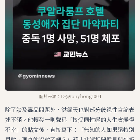
圖片來源：IG@tonyhong1004
除了談及毒品問題外，洪錫天也對部分歧視性言論表
達不滿。他轉發一則聲稱「接受同性戀的人生會變得
不幸」的貼文後，直接寫下：「無知的人如果還特別
勇敢，那真的沒救了吧？」藉此批評相關偏見與刻板