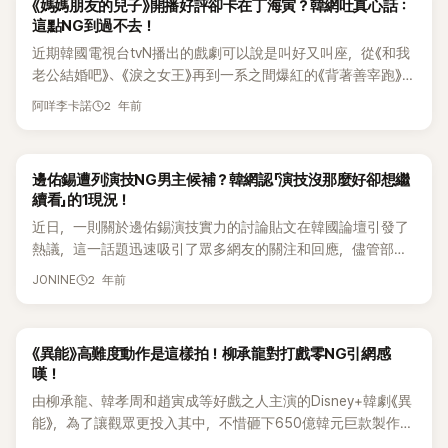
《媽媽朋友的兒子》開播好評卻卡在丁海寅？韓網吐真心話：
家庭戶平均為4.9%，最高達7.5%，在包括有線台和綜合編成
足遊戲為觀眾帶來緊張刺激的氛圍。他們分別成功挑戰了《魷魚
系有些不合。普通的上衣搭配過於鮮豔的百褶裙，讓人聯想到
以這樣的方式處理。 不過韓媒《The Fact》後來以「獨家」形式報
這點NG到過不去！
台在內的同時間段中位列第一。 雖然在首播的收視成績相當不
遊戲》標誌性的懷舊遊戲，包括打畫片、丟彈珠、丟石片、踢毽
要去跳佛朗明哥舞」、「這條裙子看起來就像乾燥的橘子皮，完
導此事，幾乎是第一家刊出，還附上傳聞中流傳的KakaoTalk
近期韓國電視台tvN播出的戲劇可以說是叫好又叫座，從《和我
錯，但是否能繼續延續熱潮及男女主角的化學反應及故事的趣
子和轉陀螺。 演員們分享了他們實際玩遊戲時的拍攝經歷。姜
全沒辦法讓人接受」。 藝人金玉彬則是被批評道像是不知活在
對話內容。從報導內容來看，幾乎任何人都可以推斷出那確實
老公結婚吧》、《淚之女王》再到一系之間爆紅的《背著善宰跑》，
味性，依舊是未知數，加上這次是丁海寅首次挑戰浪漫喜劇，
河那提到，曾在《生活達人》中以高超彈珠技巧聞名的朴鐘男作
哪個季節的人「整體造型讓人覺得「很涼爽」，但問題是現在才2
是自殘事件。 而事實上只要搜尋電影《Real》加上「雪莉」，有
都創下了超高話題性及收視率，贏過許多他台同時段播出的戲
因此未來會如何發展，也備受關注。 對此，就有韓媒針對該劇
為他的彈珠遊戲手部替身，這也引發了話題。 李政宰問姜河
月，過於清涼的搭配反而讓人無法理解」、「上衣與下裝的季節
99%的結果都是關於她的裸露、接吻戲、床戲的行銷操作，甚
2 年前
阿咩李卡諾
劇作品。 然而在連三部戲劇都順利爆紅的聲勢下，在接續播出
評論道，「爲了引起與衆不同的趣味，角色和故事的展開多少有
那：「練習了很多吧？」姜河那笑著回答：「是的，我練了很多。」
感不一致，這明顯是一個問題」、「這身打扮讓人聯想到要去叢
至還有隻截取雪莉裸露畫面的影片流傳，整部電影的宣傳手法
的《媽媽朋友的兒子》也帶著觀眾極大的期待下，成功開出收視
些平面，雖然因為互相炫耀著自己的子女吵吵鬧鬧，但總是形
這時李書煥調侃道：「練了很多，結果還是別人代替你完成
林探險，季節感過於超前，這是最大敗筆」。 而一向走大膽性感
充滿低俗、三流的病毒式行銷。 電影上映是在2017年6月，但
紅盤，在韓國首都圈家庭戶平均達5.9%，最高達8.9%，全國
影不離的媽媽們、不懂事的弟弟、看媽媽眼色的爸爸等，都是
的。」逗樂了在場眾人。 在觀看替身完成的彈珠遊戲片段時，李
路線的華莎則是因穿著尺寸過小的單品，讓人觀感感到不適「尺
這種低級的宣傳早在2016年11月前就持續進行。據遺屬所說，
邊佑錫遭列演技NG男主候補？韓網認「演技沒那麼好卻想繼
家庭戶平均為4.9%，最高達7.5%，在包括有線台和綜合編成
毫無新意的角色登場」。 家人面對因闖禍突然出現在老家的女
政宰與曹柔理等人紛紛驚嘆：「怎麼那麼快！」、「看起來速度不
寸過小的單品，真的不要再強行穿了……光看就讓人覺得不舒
雪莉在拍完這部電影後，情緒狀況變得非常不好，甚至說出「再
續看」的1現況！
台在內的同時間段中位列第一。 雖然在首播的收視成績相當不
主角裵石榴的變化，也在可預想的範圍之內，裴石榴的母親訓
快，實際上竟然這麼流暢！」而李書煥則對姜河那打趣道：「你
服」、「該拋棄『華莎就能駕馭一切』這種莫名的定律了」、「性感與
也不想拍電影了」這樣的話。 而就在那之後，2016年11月24日
近日，一則關於邊佑錫演技實力的討論貼文在韓國論壇引發了
錯，但是否能繼續延續熱潮及男女主角的化學反應及故事的趣
斥了突然從美國退婚回來的女兒，雖然很傷心，但最終還是包
應該去向那位達人鞠躬致謝。」 當李炳憲在劇中成功通過遊戲
否不是重點，這套服裝看起來真的太不舒服了」、「這讓我想到
就出現了「雪莉手腕受傷、送進急診室」的新聞報導。最初韓媒
熱議，這一話題迅速吸引了眾多網友的關注和回應，儘管部分
味性，依舊是未知數，加上這次是丁海寅首次挑戰浪漫喜劇，
容了女兒。 然而在浪漫喜劇題材中，男女主角的化學反應是最
進入下一章節，表現出興奮之情時，姜河那感嘆道：「炳憲前輩
印章與印泥……」、「讓人覺得過於負擔，時尚究竟是什麼？」 最
《朝鮮日報》直接報導說「手腕裂傷5公分」，但隔天卻改口說只是
觀眾對他的表現有所批評，但也有不少粉絲為他辯護，認為他
因此未來會如何發展，也備受關注。 對此，就有韓媒針對該劇
高的核心要素，加上庭沼珉早已活躍在多數浪漫喜劇中，而丁
像個少年一樣。」李政宰也笑稱：「炳憲哥真的完全沉浸在遊戲
後則是演員琴世祿，「這套造型讓人聯想到過去歐洲某國的騎兵
2 年前
「受傷」。 韓國網友也紛紛留言指責：「到底有多少人...連說都說
JONINE
的演技並非一無是處，甚至有許多人對他的未來充滿期待。 邊
評論道，「爲了引起與衆不同的趣味，角色和故事的展開多少有
海寅也是積累了廣闊的演技後，第一次挑戰浪漫喜劇，所以備
中了。」 對此，李炳憲回憶道：「角色『仁昊』的核心是要摧毀所
制服……完全無法理解這個造型的概念」、「我還以為是在看音樂
不出口。」、「這是真的，她媽媽在紀錄片裡也有提到...這不是什
佑錫近年來參與了多部影視作品，其中以電視劇《背著善宰跑》
些平面，雖然因為互相炫耀著自己的子女吵吵鬧鬧，但總是和
受期待但依舊難以滿足觀眾的期待。像是庭沼珉要將橫衝直撞
有的思考，但當在緊張刺激的遊戲中，我與導演決定要完全沉
劇《三劍客》的達太安（D’Artagnan），真想馬上讓琴世祿手拿
麼小道消息。」、「這部電影根本就不應該問世」、「床戲NG很多
最為知名，該劇講述了任率為了拯救知名藝人柳善宰而回到過
媽媽們、不懂事的弟弟、看媽媽眼色的爸爸等角色形影不離，
的性格融入到可愛的表現中，但是到第二集爲止,角色的魅力並
浸其中，實際享受這些遊戲。這樣的表演挑戰雖然困難，但也
一把擊劍」、「完全無法理解，白色蕾絲內搭給人清純的感覺，
次，噁心死了」、「她獨自在現場到底有多害怕又多屈辱」、「那時
《異能》高難度動作是這樣拍！柳承龍對打戲零NG引網感
去試圖挽救一切的感人故事，深深吸引了大量劇迷的目光，而
都是毫無新意的角色設定」。 家人面對因闖禍突然出現在老家
不突出。 此外，雖然在第2集結尾時成功吐露了隱藏在內心的
很有趣。」 他還提到拍攝時因陀螺轉不動而焦急地打自己耳光
外套則充滿可愛氛圍，褲子又過於休閒，連曖昧的長度都無法
候我在論壇上只會為雪莉辯護，現在想起來心裡真的很不好
嘆！
邊佑錫在劇中飾演的主角善宰，這一角色深受觀眾喜愛，特別
的女主角裵石榴的變化，也在可預想的範圍之內，裴石榴的母
傷痛，但還是有許多人認爲浪漫喜劇的默契度沒有充分體現，
的片段。李炳憲表示：「那場戲真的用力打了自己，導演說最好
拯救整體比例，再加上靴子……簡直是全面災難」、「希望這只是
受，眼淚都快流下來」、「如果不是賽綸的家人勇敢站出來，不
由柳承龍、韓孝周和趙寅成等好戲之人主演的Disney+韓劇《異
是在一些感情戲中，他的表現尤為突出。 然而，在論壇上，他
親訓斥了突然從美國退婚回來的女兒，雖然很傷心，但最終還
而丁海寅的部分則是被評價為，之前在《常請吃飯的漂亮姐姐》
一次成功不要NG。我記得大概拍了三次，擔心的不是痛，而是
一部改編自小說的舞台劇服裝」、「讓人聯想到中世紀的獵人風
知道還會有多少女生受害」、「那時候雪莉有點不穩定，記得在
能》，為了讓觀眾更投入其中，不惜砸下650億韓元巨款製作
卻被部分觀眾批評為「爛演技」，甚至有人將他列入爛演技男主
是包容了女兒。 然而在浪漫喜劇題材中，男女主角的化學反應
和《春夜》中與年長的女演員合作得更多，因此很多人認爲傳達
怕臉上的瘀傷會無法用化妝遮蓋。」逗得工作人員笑聲不斷。
格。不僅讓比例顯得更矮，還完全失去了個人特色，堪稱最糟
試映會上也被說了不少不好聽的話」、「雪莉拍《Real》後形象真
費，務求呈現完美又華麗的特技給觀眾們觀賞。 22日，迪士尼
演候補名單，引發了網友們的激烈討論，在這則討論貼文中有