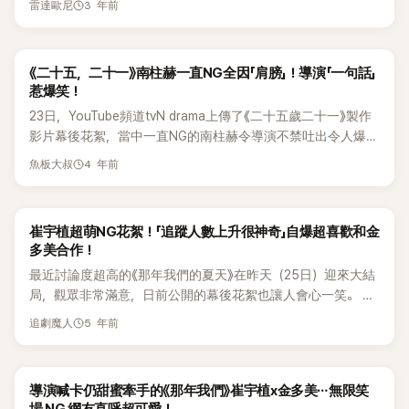
是最高的核心要素，加上庭沼珉早已活躍在多數浪漫喜劇中，
同齡默契的演技看起來還很彆扭，加上因為建築師的設定，但
李書煥則分享李炳憲的「NG事故」，他說：「炳憲前輩需要表現失
3 年前
糕的穿搭之一」。
雷達歐尼
的受損很大」
Plus Korea官方YouTube頻道公開了《異能》的動作戲幕後花絮
人說道，他在《背著善宰跑》中的演技雖然有一些亮點，但整體
而丁海寅也是積累了廣闊的演技後，第一次挑戰浪漫喜劇，所
一直穿著深色的西裝出場也令人感到遺憾。 雖然丁海寅被認定
敗，但他太厲害了，隨便扔陀螺都能成功。即使閉眼亂扔也能
影片。從影片中可見，出演《異能》的演員們在拍攝現場中完美
上仍然不足。 許多網友說道，邊佑錫在這部劇中的演技並不算
以備受關注，但依舊難以滿足觀眾的期待。像是庭沼珉要將橫
爲符合正直的媽媽朋友孩子的形象，但是對於浪漫喜劇的配
轉起來，反而因為太成功而不停NG。」李炳憲補充道：「拍攝前
消化了動作戲，表現非常出色。 率先是飾演擁有飛行能力「金
差，甚至覺得他在一些場景中表現得相當不錯，一位網友提
衝直撞的性格融入到可愛的表現中，但是到第二集爲止，角色
合，意見還是存在分歧，加上觀衆們對似乎用力過猛的表演和
幾個月製作組給我陀螺，我就趁空練習，練到隨時都能成功。
《二十五，二十一》南柱赫一直NG全因「肩膀」！導演「一句話」
斗植」一角的趙寅成爲了研究如何帥氣地在凌空翻身開槍而努力
到，他從頭到尾都看了《背著善宰跑》，覺得邊佑錫的演技沒有
的魅力並不突出。 此外，雖然在第2集結尾時成功吐露了隱藏
演技及肉麻的臺詞感到遺憾，散漫的故事情節和老套的演出也
後來還得刻意練習失敗的技巧。」 此外，李政宰也以完美的踢
惹爆笑！
的模樣。趙寅成還開玩笑說：「看著被刪除的每分每秒畫面都感
太大問題，但他的演技基礎並不夠扎實，特別是當台詞變長
在內心的傷痛，但還是有許多人認爲浪漫喜劇的默契度沒有充
都被認為是妨礙觀衆們入戲的原因之一。 報導曝光後很快就引
毽子技術引起話題。他笑著說：「其他作品的宣傳說是學騎馬、
23日，YouTube頻道tvN drama上傳了《二十五歲二十一》製作
可惜。」 接著，便是公開演員柳承龍的動作戲拍攝場面。 那場
時，他的發音和呼吸顯得不夠自然，這影響了整體的表現。 然
分體現，而丁海寅的部分則是被評價為，之前在《常請吃飯的漂
起了許多網友的討論，不少網友依舊對該劇抱持好評，紛紛表
練武術，但這部戲的宣傳變成了摺紙牌、彈珠和踢毽子，真的
影片幕後花絮，當中一直NG的南柱赫令導演不禁吐出令人爆笑
是講述年輕時的「九龍浦」單人匹馬與一群流氓對打的動作戲。
而，也有不少網友對邊佑錫的演技表現給予了高度評價，他們
亮姐姐》和《春夜》中與年長的女演員合作得更多，因此很多人認
示「但還是有值得看的地方」、「還算有趣」、「第二集後開始變好
有點特別。」 最後，李書煥自曝在遊戲成功後撞到攝影機的搞
的話。 這是羅希度（金泰梨飾）和白易辰（南柱赫飾）觀看廣
原來那場戲是一次過完成，並沒有NG。 不僅如此，劇中飾演
認為邊佑錫在《背著善宰跑》中通過細膩的表情變化和有力的眼
爲傳達同齡默契的演技看起來還很彆扭，加上因為建築師的設
看了」、「還行啦，會繼續看下去」。但也有部分網友認為「丁海寅
4 年前
笑經歷。當時他看起來像是在哭，李政宰問：「你在哭嗎？」李書
魚板大叔
播室的場面。羅希度在以前的廣播錄音帶中發現了白易辰的名
公巴司機兼電力超能力者「全啟道」的車太鉉及飾演「金奉皙」的李
神，成功地詮釋了角色內心的複雜情感。 一些觀眾指出，邊佑
定，但一直穿著深色的西裝出場也令人感到遺憾。 雖然丁海寅
像演技已經上不去了」、「丁海寅演技都長一樣，所以看不下
煥解釋說：「當時閉眼時撞到了攝影機，實在太痛，所以看起來
字，知道了他是太陽高中前輩的事實。 金泰梨希望南柱赫出演
正河等人的精湛演技，也於影片一同曝光。 網友們看完這些幕
錫的眼神演技尤其出色，能夠通過細微的表情傳達角色的情感
被認定爲符合正直的媽媽朋友孩子的形象，但是對於浪漫喜劇
去」、「不知道是從誰開始說丁海寅穿西裝的裝扮很像
像在哭。」
節目，於是將他帶到了廣播室。這時，兩人本該面對在廣播室
後花絮後，都紛紛留言表示「真的辛苦了」、「原來趙寅成大戰北
世界，這種對角色深層次的理解和詮釋，使得觀眾更能投入到
的配合，意見還是存在分歧，加上觀衆們對似乎用力過猛的表
BabyBoss，就有點回不去了」、「丁海寅在裡面的造型真的太不
崔宇植超萌NG花絮！「追蹤人數上升很神奇」自爆超喜歡和金
內的池昇琬（李宙明飾）時表現出大吃一驚，但卻頻頻NG。 然
韓那場戲是這樣來的XD」、「真是沒有腹肌基礎也做不到這高難
劇情中，感受到角色的內心波動，一位網友特別提到，他在觀
演和演技及肉麻的臺詞感到遺憾，散漫的故事情節和老套的演
搭了」反應十分熱烈。
多美合作！
後，南柱赫需要接連重拍了被嚇到的場面，正在監控的南柱赫
度動作」、 「帥氣場面竟然是這樣誕生，太不可思議」、「大家都
看劇時，常常被邊佑錫的眼神吸引，認為這種細膩的演技在年
出也都被認為是妨礙觀衆們入戲的原因之一。 報導曝光後很快
最近討論度超高的《那年我們的夏天》在昨天（25日）迎來大結
輪流握住左胸和右胸說：「心臟不是在這裡嗎?」引得現場笑聲一
很專業」、「謝謝你們的努力，讓我們看得很開心」、「最後3集還
輕演員中是相當難得的。 此外，邊佑錫的聲音也成為了他演技
就引起了許多網友的討論，不少網友依舊對該劇抱持好評，紛
局，觀眾非常滿意，日前公開的幕後花絮也讓人會心一笑。 崔
片。 這時，攝影導演走到南柱赫面前他的摸了摸肩膀，然後
能觀賞到趙寅成的帥氣動作戲，真是太幸福了」等，反應熱烈。
中的一大亮點。低沉而富有磁性的聲音，讓他在詮釋角色時更
紛表示「但還是有值得看的地方」、「還算有趣」、「第二集後開始
宇植和金多美在尾聲充滿著浪漫當甜蜜個戀愛，和普通情侶一
說：「肩膀太寬了吧？ 窄點吧！」字幕上寫著「心臟很難被拍進鏡
小編： 原來那場翻身開槍射殺北韓是這樣來的😍😍
加具有說服力和感染力，這使得許多觀眾在聽到他的台詞時，
變好看了」、「還行啦，會繼續看下去」。但也有部分網友認為「丁
5 年前
追劇魔人
樣，接送對方上下班，這一幕就是男主角送女主風搭公車上
頭的肩膀流氓」。 因爲南柱赫的肩膀沒有被攝像機拍到，所以
能夠更好地理解角色的情感和劇情的發展，一些觀眾表示，儘
海寅像演技已經上不去了」、「丁海寅演技都長一樣，所以看不
班。 在這一幕中，金多美和崔宇植在道別，回頭突襲親了崔宇
才會一直NG。於是，南柱赫馬上很有Sense地應對，雙手朝
管邊佑錫的台詞有時可能不夠流暢，但這並未影響他整體的演
下去」、「不知道是從誰開始說丁海寅穿西裝的裝扮很像
植的嘴唇，便繼續向前走，崔宇植愣了幾秒才反應過來追上
下，然後把自己的肩膀拉近。韓劇《二十五，二十一》開播後好
技表現。 對此篇討論帖，韓國網友們也留言說道：「我覺得他的
BabyBoss，就有點回不去了」、「丁海寅在裡面的造型真的太不
導演喊卡仍甜蜜牽手的《那年我們》崔宇植x金多美⋯無限笑
去。 崔宇植追上去應該要喊角色名字「妍秀」，沒想到直接叫出
評不斷，除了本播出，目前也能在看到拍攝幕後花絮，演員們
眼神是優勢啊...」、「不過演員本人也說過，九到十六集想重新
搭了」反應十分熱烈。