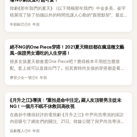
場 NG 網友直呼超可愛！
本名「多美啊～」，讓現場所有人笑出聲。 崔宇植自己也笑了一
私下的互動也如劇中般有愛，讓觀眾不禁大喊「演員間的演技配
拍，覺得如果重新來一次會做得更好」、「他的咬字和發音確實
韓劇《那年我們的夏天》 （以下簡稱那年我們）中金多美、崔宇
下，趕緊跑回原本的位置重新開始拍攝，這一幕因為太甜，也
合得非常好! 不火的話也沒太沒道理了！」
有點問題，但看著看著還是能接受」、「以我的標準來看，邊佑
植展現了除了拍攝以外的時間也讓人心動的"親密默契"，最近
讓觀眾直呼希望倆人交往。 另外，崔宇植接受韓媒採訪時表示
錫的演技是符合善宰的，當然角色本身也是很好的，但我覺得
SBS 《那年我們》 方面公開了題目爲 「陷入NG 泥沼的 崔宇植 x
「出道10年第一部浪漫愛情劇，光看劇本就讓我產生想演好的想
他把握得很到位」、「善宰這個角色真的很適合他，即使有些不
5 年前
年糕歐巴
金多美」 的幕後花絮影片。 影片中，崔宇植、金多美在拍攝時
法…最近沒有看留言，所以不太知道大家對電視劇的喜愛，但
足之處也能被忽略，其他作品我沒看過，所以不太了解」、「說
只要看著對方的臉就會忍不住笑出來，兩人在拍攝手牽手於幽
是追蹤人數多了2倍，很神奇！」關於金多美，崔宇植表示「和多
實話，《背著善宰跑》時期他的狀態沒調整好，所以咬字有點問
靜的街道上散步的場面時，在路燈下超近距離接觸。一直盯着
美在《魔女》之後一直有聯繫，可以一起合作是神的一手，非常
題...但在《20世紀少女》裡，咬字表現得很好」、「因為他演技不
絕不NG的One Piece穿搭！2021夏天韓妞都在瘋這種文藝
崔宇植臉龐的金多美沒能進行接下來的台詞就不小心笑場，對
幸福，如果有不了解的場境會問多美，她好不吝嗇地回答我！」
好，我還以為他是新人，結果一聽說他已經有九年經歷，驚呆
風~保證男女通吃的人生穿搭！
不明來由笑場的情況，崔宇植似乎感到些許驚慌，流露出 '什麼
了」、「我也覺得邊佑錫演得挺好，他很會抓住心動的瞬間，光
很多女孩夏天都會選One Piece吧？覺得根本不用想怎麼搭
情況" 的表情後，和金多美一起笑了出來。 攝影導演及工作人
眼神就有很多故事」、「 外貌也是電視劇的一部分，這部分他真
配，套上就可以直接出門了。但其實時尚女孩的穿搭都是看似
員們看著陷入 NG 派對的崔宇植、金多美也大笑起來，最終導
的很完美，但如果單純看演技，還是有點遺憾，不過也沒有到
不經意，但花了很多小心思。就連一件式的One Piece在選款
演喊卡給出了信號，兩人開始準備重拍。在此過程中,崔宇植、
5 年前
爛演技的程度吧，畢竟這是他第一次主演電視劇，未來如果能
摩登少女一號
上也要注重是否適合自己的身材，同時又要緊跟上流行。下面
金多美像實際戀人一樣緊緊握住手回到原位，而在那之後兩人
有所進步就好了」、「如果他演技真的很差，無論善宰這個角色
摩登好少女就帶來了韓妞今年夏天流行的One Piece穿搭。比
也不斷的相視而笑場，迎來 NG ，吸引了人們的視線在現實中
再怎麼吸引人，也不會讓人共鳴，我是完全被他的眼神、表情
起每年夏天都會穿的小碎花款，韓妞今年夏天更流行這種溫柔
也散發出奇妙的粉紅色氣流的兩人，觀衆們紛紛表示：「兩個人
和感情演技吸引了」、「我覺得還行，但咬字確實還需要再多練
《月升之江》導演：「重拍是命中注定」 羅人友頂替男主從未
又充滿了文藝風的素色系。韓妞就是很擅長這種素色系的穿搭
真的好可愛」、「即使不斷 NG 也無法讓人生氣」、「看了讓人心情
習一下」，紛紛分享了自己的意見。
NG！一個月不眠不休救回高收視
啊！比較流行的就是米色，霧霾藍，裸粉色，淡黃色等色系。1.
一起變好的情侶」 另外,崔宇植、金多美默契十足的 《那年我們》
在曲折中獲得好評的電視劇 《月升之江》 中尹尚浩導演的採訪
束腰款 千萬不要覺得自己肚子肉肉太多，選One Piece時就選
在本月25日播出的最後一集中落下了帷幕，期待兩位演員接下
內容吸引了網友們的關注，21日，韓媒公開了與尹尚浩導演的
寬鬆款，反而會讓你看起來像孕婦，如果有小肚子的女生選
來的活動啦～！
採訪內容，提到當演員金志洙因校暴爭議下車時，該劇已經完
One Piece時反而要選這種束腰款，但記住一定要選高腰，腰
5 年前
追劇魔人
成了95%左右的拍攝，即使如此仍決定更換演員後進行全面重
際線以下是傘型，不僅可以完全遮住你的小肚肚，還可以拉長