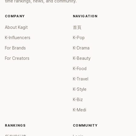
time rankings, news, and community.
KBS月火劇《月升之江》最終以8.3%的收視率落幕，從首播到最
後一集，一直穩居月火劇收視率第一的位置，獲得了觀衆們的
好評。
COMPANY
NAVIGATION
About Kagit
首頁
K-Influencers
K-Pop
For Brands
K-Drama
For Creators
K-Beauty
K-Food
K-Travel
K-Style
K-Biz
K-Medi
RANKINGS
COMMUNITY