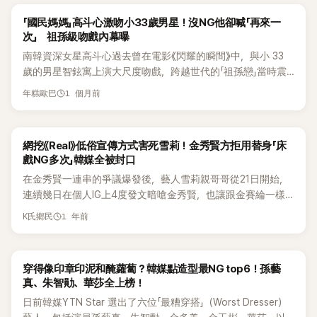
「國民媽媽」高斗心激吻小33歲男星！沒NG他卻喊「再來一
次」 祖孫級吻戲內幕曝
南韓資深女星高斗心過去曾在電影《閃耀的瞬間》中，與小 33
歲的男星智鉉寓上演大尺度吻戲，跨越世代的「祖孫戀」當時震
撼不少觀眾。如今她首度公開拍攝幕後秘辛，坦言面對巨大年
1 個月前
年糕歐巴
齡差完全不害怕，更語出驚人表示：「看著看著覺得他很可
愛。」甚至爆料池賢宇當時還主動要求「再親一次」。 6 日播出的
tvN STORY 綜藝節目《영자와 세리의 남겨서 뭐하게》中，有「國民
網挖《Real》低俗宣傳方式害死雪莉！金秀賢方拒用替身「床
媽媽」之稱的高斗心受邀擔任嘉賓，罕見談起過去挑戰大尺度愛
戲NG多次」韓媒全被封口
情戲的幕後故事。節目中，李英子主動提到高斗心曾在電影《閃
在金秀賢一連串的爭議爆發後，藝人雪莉親哥哥從21日開始，
耀的瞬間》中，與小 33 歲的智鉉寓上演吻戲，至今仍讓她印象
連續幾日在個人IG上4度發文暗嗆金秀賢，也讓跟金賽綸一樣
深刻。李英子直呼：「真的太震撼了，老師當時是怎麼接受的？
輕生的雪莉事件再次浮上檯面。雪莉於2019年過世，她曾在
不會害怕這麼大的年齡差嗎？」 沒想到高斗心相當淡定，反問：
1 年前
K氏鄉民
2017年上映的金秀賢表哥李露白（拍攝該電影時曾用名 李沙
「演員有什麼不能接受的？」接著坦言：「看著看著就覺得他很可
朗）拍攝的電影《REAL》，飾演宋宥華一角，與金秀賢有多場尺
愛，好像也沒有覺得害怕。」 當被問到拍攝吻戲時是否曾經
度極大的情慾戲，因此也讓雪莉遭受大量的批評與攻擊，也引
NG，高斗心回憶：「我印象中自己好像沒有 NG，反而是鉉寓好
穿得像印章印泥和醃蘿蔔？韓媒點造型最NG top6！孫藝
來不必要的謾罵，當時引發極大話題。 就在昨（27）日，
像說要再拍一次。」她推測，智鉉寓可能覺得第一次拍攝的畫面
真、朱智勛、華莎全上榜！
YouTube 頻道「橫豎研究所」爆出金秀賢在巴黎拍攝性感的內衣
有些不夠自然，「可能是覺得自己想呈現的東西沒有完全拍出
日前韓媒YTN Star 選出了六位「最糟穿搭」（Worst Dresser）
人體模特影片，影片中甚至談論到了人體模特的「乳X」，並傳給
來，所以才說要重拍。」換句話說，這場相差 33 歲的吻戲，竟