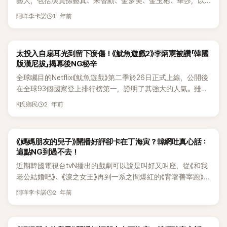
藝人，包括演員孫藝真、朱智勳、金多美、金玉彬、華莎，以
當時還是高中生的金賽綸。雪莉親哥哥在當天三度發文，只留
是智鉉寓主動要求再來一次，也讓現場來賓聽得相當驚訝。 高
及琴世祿。並針對他們的服裝概念進行評論，直呼對其時尚品
下單字「sadist（性虐待狂）」以及一張黑底圖片，沒有任何補充
斗心也進一步解釋，電影並不是單純描述她與智鉉寓談戀愛，
1 年前
阿咩李卡諾
味感到遺憾。 首先是藝人孫藝真，就有時尚記者表示：「作為即
說明或圖片。這句突如其來的話引起不少網友猜測。當有網友
「故事並非只往我和智鉉寓相愛的方向發展。她雖然是奶奶，但
將迎來出道30週年的演員，卻似乎仍未找到屬於自己的風格，
留言詢問「Real（真實的）嗎？」時，他回覆：「真的，是性虐待
同時也是一個女人，而且她的一生太令人心疼，兩個人是在那
令人惋惜。右側偏分的2:8髮型讓人感覺有些油膩且老氣，而不
狂。」 今（28）日一早，雪莉親哥哥再次在自己的IG上寫道：
樣的情感交會點上碰撞，所以我並沒有覺得那麼奇怪。」 聽完
太投入自扇耳光到留下瘀傷！《魷魚遊戲2》李炳憲被讚「韓國
論是褲裝還是裙裝都與鞋子毫無協調感」、「雖然可以感受到想
「妹妹離開6年，你把她當玩物也玩了6年。未來你將承受的痛
高斗心的分享後，李英子也忍不住大讚她即使年過 70，仍勇於
版漢尼拔」揭幕後NG秘辛
要展現優雅風格的意圖，但從配色、飾品到整體造型，都讓人
苦也會是6年。別那麼快就垮掉。」，引發一片嘩然。 今（28）
挑戰突破尺度的浪漫愛情戲，「她是一個讓人抓不住的演員。當
全球矚目的Netflix《魷魚遊戲》第二季於26日正式上線，公開後
覺得顯老」、「讓人摸不著頭緒的風格減分不少。顏色搭配不協
日下午就有韓國網友在線上論壇曝光了金秀賢與表哥製作的電
你以為自己了解她時，又發現根本不了解；當你覺得不了解
在全球93個國家登上排行榜第一，證明了其強大的人氣。雖然
調，加上那件彷彿是單獨出戲的下裝，讓人不禁皺眉」並直呼整
影《Real》的低俗宣傳方式。該網友發貼文表示「剛剛在權英燦
時，又好像懂她。她不是一個可以被預測的演員，我們現在知
一播出T.O.P.就被韓媒批「腳演技」甚至還有媒體表示「T.O.P.，
體造型與成熟優雅無關，反而顯得老氣。 接著則是近期因夯劇
（韓國演藝人自殺防治協會（KCSA）所長，曾在17日的記者會
道的，似乎還不是她的全部。」 對此，高斗心笑著透露，知名講
2 年前
K氏鄉民
請向全世界的觀眾道歉吧」。但也有部分演員憑藉精湛的演技收
《外傷重症中心》爆紅的朱智勛。就有記者評論道：「白到有些泛
上為金賽綸發聲）的節目中提到《Real》相關內容，根據雪莉家
師金昌玉過去也曾給她類似評價。兩人曾一起錄製節目，長時
穫了海內外觀眾的認可。 近日在海外，《魷魚遊戲2》中演技反
光的妝容已經是一大問題，搭配紫色大衣更顯得病懨懨」、「撇
屬的說法：原本拍攝全裸場景時是有準備替身的，但拍攝當天
間近距離相處後，金昌玉感嘆：「導演們還有太多面向沒能從妳
應最好的演員5位演員也隨之曝光，分別是孔劉(飾演西裝男)、
開其他不談，那件紫色大衣才是最大的問題。光是白色襯衫的
替身沒有到場，結果還是說服雪莉親自拍攝了裸露戲，強行進
身上挖掘出來，真的太可惜了。」甚至直言：「妳就這樣老去，實
《媽媽朋友的兒子》開播好評卻卡在丁海寅？韓網吐真心話：
李炳憲（飾演黃仁昊／吳寧一#001）、李書煥（飾演朴正倍
造型，還能讓朱智勛看起來像個醫生，結果搭配這件大衣後，
行，她後來說這讓她感到極度羞辱，甚至表示『再也不想演戲
在太可惜。」讓高斗心回想起來也忍不住露出笑容。 高斗心過
這點NG到過不去！
#390）、朴成焄（飾演趙賢珠#120）以及盧載沅（飾演南奎
整個畫面就變得毫無章法」、「彷彿吸血鬼伯爵登場。不知道是
了』。而那位男演員就是金秀賢，導演則是李露白」。 該網友又
去在電影中挑戰跨越 33 歲年齡差的浪漫情感戲，當時就因大
近期韓國電視台tvN播出的戲劇可以說是叫好又叫座，從《和我
#124），對比李政宰意外沒上榜，李炳憲卻憑藉出色的演技實
妝容問題，還是配色問題，導致整張臉顯得暗沉無光」、「這一
挖出電影《REAL》拍攝期直到2016年6月底才結束，接著在11月
膽設定引發話題，如今她親口揭開吻戲拍攝秘辛，更意外曝光
老公結婚吧》、《淚之女王》再到一系之間爆紅的《背著善宰跑》，
力被海外觀眾稱讚為「韓國版漢尼拔」。李炳憲在《魷魚遊戲2》拍
身造型，看起來更像是某位學校家長的打扮，完全不適合朱智
初就爆出雪莉進行無替身的上半身裸露拍攝。而她被送進急診
池賢宇曾主動要求重拍，也讓這段銀幕戀情再度成為焦點。
都創下了超高話題性及收視率，贏過許多他台同時段播出的戲
攝期間的NG故事與實際遊戲體驗的幕後秘辛被公開，再次引起
勛」。 而演員金多美則是遭評論道「最直觀的問題是那條黃色裙
室的時間，是11月24日。 當時有謠言指出，她在嚴重醉酒的狀
2 年前
阿咩李卡諾
劇作品。 然而在連三部戲劇都順利爆紅的聲勢下，在接續播出
關注。 昨(1)日，Netflix Korea的YouTube頻道上傳了一段名為
子，看起來像是切片堆疊的醃蘿蔔，還一路拖到地上，實在讓
態下，因手腕自殘被送進急診室。後來雪莉媽媽上電視節目時
的《媽媽朋友的兒子》也帶著觀眾極大的期待下，成功開出收視
《李炳憲、李政宰、姜河那、李書煥、曹柔理的觀眾級反應 | 精
人困惑。此外，誇張的耳環、高馬尾，以及微微蓬鬆的瀏海，
也親口證實，那次的確是自殘沒錯。當時她的經紀公司對外則
紅盤，在韓國首都圈家庭戶平均達5.9%，最高達8.9%，全國
彩片段》的影片。影片中，《魷魚遊戲2》的出演演員通過五人六
反而讓她的圓臉看起來更圓」、「本週的明星們，似乎都與亮色
以「單純受傷」帶過，甚至也跟雪莉媽媽說只是單純的受傷，會