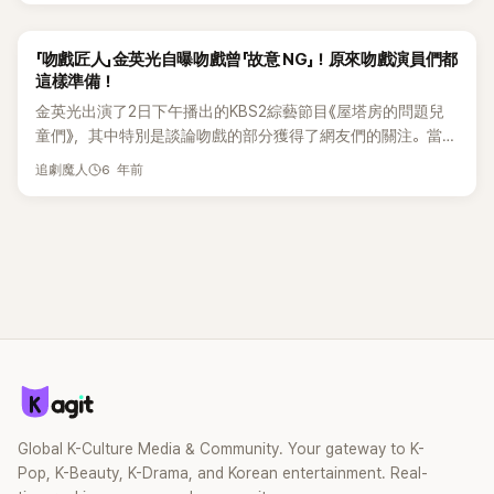
新拍攝。 對此，尹尚浩導演表示:「認爲重拍是命中註定的，只
你下半身的身材比列。今年夏天韓國很流行這種抓皺綁帶的設
有重拍才能讓這部作品生存下來。 我不能讓作品消失。」 尹導
計或者是這種腰帶系在一邊，小個子的女生建議選這種膝蓋以
「吻戲匠人」金英光自曝吻戲曾「故意 NG」！原來吻戲演員們都
演表示，他盡最大努力快速應對，在一天內重新選定了演員。
上的短款。如果是高個子女生可以選這種長到腳踝的長度，背
這樣準備！
他說：「現在不是什麼都要追究的情況，我很清楚這一點。」尹
後的蝴蝶結也充滿了少女感。#傘型小洋裝 小隻女生，摩登少
金英光出演了2日下午播出的KBS2綜藝節目《屋塔房的問題兒
尚浩導演對再次拍攝的金所炫演員、爽快地接下角色的羅人友
女特別推薦這種傘型的泡泡袖小洋裝，～整體乾淨清純的感
童們》，其中特別是談論吻戲的部分獲得了網友們的關注。當
演員，以及一起拍攝到最後的工作人員們表示感謝。尹導演
覺，真的就是可可愛愛的小仙女啊（推）！如果想要露出鎖骨
天，對於：「演員柳演錫爲了擺脫吻戲的尷尬，在拍攝現場準備
說：「把金所炫演員已經拍好的東西和與其他演員重拍、重新編
線條，領口處可以選這種正方形的，剛好可以露出鎖骨的小性
6 年前
追劇魔人
了什麼？」這樣的問題，擁有很多吻戲經驗的金英光苦惱了一下
輯的過程，真讓人難以想象。 金所炫演員一定很辛苦吧。」接
感。#背心式的洋裝 簡單的白T搭素色的背心式的洋裝，再加上
後回答：「應該是準備了紅酒之類的」。 本人也透露實際上過去
著，尹導演說：「 從第一集到第二十集沒有 NG，一個月內拍完
帆布包包，充滿了溫柔，優雅的氣質，摩登少女的男朋友每次
也曾經因為過於緊張而在拍攝吻戲前喝了啤酒，而馬上猜對答
的演員只有羅人友，一天也不休息，拍了一個多月，瘦了7~8
只要看見摩登少女這樣搭配，都會對我很動心呢～說我今天看
案的金英光驚訝了所有節目主持人金英光不好意思地說：「拍吻
公斤，很多時候一天睡不到一個小時就來到拍攝現場。」 同時
起來特別氣質溫柔（笑），所以這種搭配真的是男女通吃啊如
戲的時候開開玩笑、讓氣氛變得很輕鬆很重要。」對此MC金希
對羅人友讚不絕口，「因為有他能很好地跟著，所以才能堅持下
果是對自己身材很有自信的女生，可以選這種修身款，不只可
澈問道：「有故意NG過嗎？」時，金英光坦率地說「有時候會自己
來， 希望能成爲很好的緣分，在下一部作品中一起合作。」導演
以創造層次，還能凸顯身材線條。或者是背心式的洋裝搭一件
喊 NG」。金英光解釋說：「在浪漫劇裡吻戲不是很重要嗎？ 如
強調：「如果沒有如此配合的製作人員，這是不可能的事情，向
同色系的襯衫，天氣比較涼的時候襯衫可以穿起來，如果變熱
果覺得自己演技不足或者感情不夠充分的話，就會說'我可以再
一個月來比任何人都辛苦的工作人員表示感謝。」尹導演也說到
就可以直接把襯衫搭在肩上。看完摩登少女的分享，女孩們有
試一次嗎'？」要求重新拍攝。金英光也回應了關於與身高相差懸
觀衆的助威是很大的力量，也是重拍的原動力，並表達了感謝
找到穿搭靈感了嗎？
殊的朴寶英拍攝吻戲時有沒有趣事的小插曲提問，金英光和朴
之情。導演表示：「觀眾們對作品傾注的愛，對於像我們這樣製
寶英分別身高187公分和158公分，因此被問到：「拍攝吻戲是
作作品的人來說，是無限的動力。 多虧了觀衆們的支持。 我認
Global K-Culture Media & Community. Your gateway to K-
不是很困難？」 對此，他回答說在拍攝電影《婚禮的那一天》，當
爲這部戲奇蹟般地復活了， 是一個比電視劇更像電視劇的過
Pop, K-Beauty, K-Drama, and Korean entertainment. Real-
時吻戲是躺著的時候拍的，引起了粉絲們的討論。
程， 《月升之江》似乎會成爲最珍貴的作品。」於20日劇終的