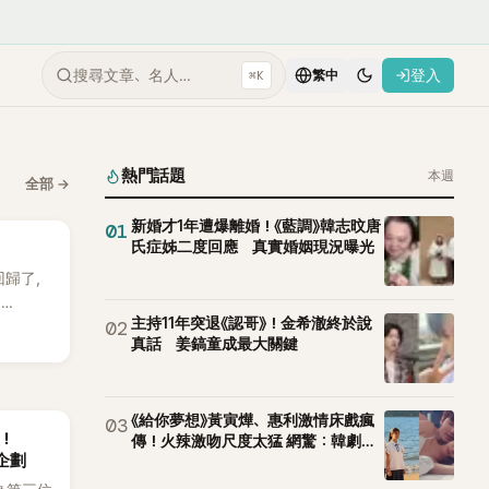
搜尋文章、名人…
登入
⌘K
繁中
熱門話題
本週
全部
→
新婚才1年遭爆離婚！《藍調》韓志旼唐
01
氏症姊二度回應 真實婚姻現況曝光
 回歸了，
E
主持11年突退《認哥》！金希澈終於說
02
。
真話 姜鎬童成最大關鍵
《給你夢想》黃寅燁、惠利激情床戲瘋
03
後！
傳！火辣激吻尺度太猛 網驚：韓劇太
企劃
敢拍