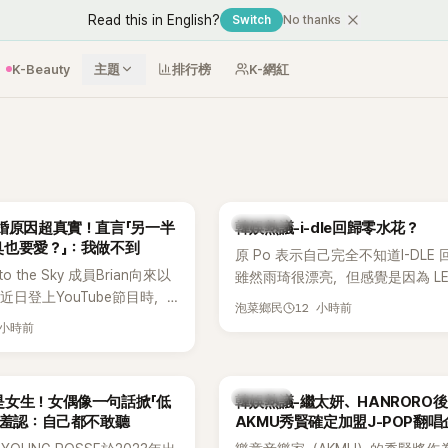
Read this in English?
Switch
No thanks
K-Beauty
主題
排行榜
K-網紅
熱議討論
婚原因超真實！直言「另一半
韓娛熱議-i-dle回歸零水花？
臭也要愛？」：我做不到
原 Po 表示自己完全不知道I-DLE
to the Sky 成員Brian向來以
雖然雨琦很漂亮，但感覺是因為 L
近日登上YouTube節目時，
SSERAFIM 和 aespa 佔據了市場
12 小時前
泡菜鄉民
的婚姻觀，直言無法理解「連
 小時前
、便便臭都要愛」這種說法，
自己是不婚主義者，一番超直
熱議。
熱議討論
是女生！女偶像一句話掀「低
韓娛熱議-繼太妍、HANRORO
 羞認：自己都不敢聽
AKMU秀賢確定加盟J-POP翻唱