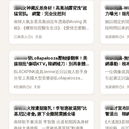
一句讓她至今仍難忘的話，也成為她點頭
親友也陸續
韓星
熱議討論
清純女神藏反差身材！高胤禎露背洩「超
韓娛熱議-Win
步入婚姻的最大理由。
止揣測，盼
猛背肌」 網驚：完全沒想到
力曝光！狠甩
南韓人氣女星高胤禎近年憑藉《Moving 異
她以穩定的
能》、《機智住院醫生生活》、《愛情怎麼翻
段時間以來的
譯？》、《努力克服自卑的我們》等多部熱門
骨頭，怎麼
1 天前
2 
江南美人
泡菜鄉民
作品，躍升為韓劇新一代女神代表，不僅
音量？
演技備受肯定，精緻五官與清新空靈的氣
質也擄獲大批粉絲。近日，她因分享一組
K-POP
熱議討論
Jennie登Lollapalooza壓軸慘翻車！美
韓娛熱議-無
近況照意外掀起熱議，不是因為仙氣十足
媒狠批「像唱KTV」 韓網補刀：別再拿體
網暴動：根
的美貌，而是藏在纖細身材下的超狂背肌
力當藉口
BLACKPINK成員Jennie近日以個人歌手身
一位偶像成
與肩膀線條，反差感十足，讓不少網友看
分登上美國大型音樂節《Lollapalooza
引起廣泛討
傻直呼：「原來她身材這麼猛！」
Chicago》主舞台，不僅成為首位擔任該音
僅外型出眾
2 天前
2 
K氏鄉民
泡菜鄉民
樂節Headliner（壓軸主秀）的K-POP女
SOLO歌手，寫下全新紀錄。然而，演出結
束後卻掀起兩極評價，不僅現場歌唱實力
K-POP
韓星
身材太火辣遭疑隆乳！李智惠被逼開「比
神童才宣布回
遭部分網友質疑，就連美國當地媒體也毫
基尼記者會」 腋下全攤開震撼全場
警退出 韓
不留情給出負評，甚至形容整場演出「就像
南韓歌手兼演員 李智惠 出道初期因為身材
《大逃脫》是
一場豪華KTV」。
曲線太過搶眼，一度被外界質疑「動過隆乳
境綜藝，自20