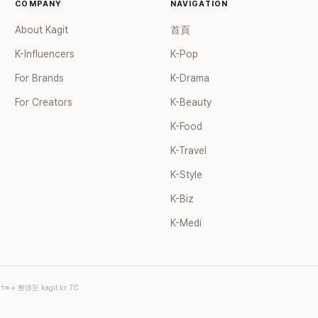
COMPANY
NAVIGATION
About Kagit
首頁
K-Influencers
K-Pop
For Brands
K-Drama
For Creators
K-Beauty
K-Food
K-Travel
K-Style
K-Biz
K-Medi
.tw
→ 整併至 kagit.kr TC