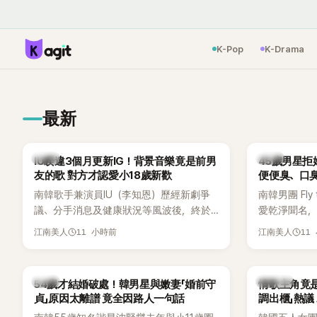
K-Pop
K-Drama
最新
韓星
韓星
IU睽違3個月更新IG！背景音樂竟是前男
45歲男星拒
友的歌 對方才認愛小18歲新歡
便便臭、口
南韓歌手兼演員IU（李知恩）歷經新劇爭
南韓男團 Fly 
議、分手消息及健康狀況等風波後，終於
愛乾淨聞名，
睽違3個月更新社群平台，一口氣曬出20
再度談到自己
11 小時前
11
江南美人
江南美人
張近況照，讓大批粉絲又驚又喜。不過，
另一半的口臭
比起照片本身，更引發熱議的是，她竟選
更大方表明
用前男友張基河所屬樂團的歌曲作為背景
白發言掀起
韓星
K-POP
54歲才結婚破處！韓男星與嫩妻「婚前守
情歌主角竟
音樂，意外掀起韓網討論。
貞」原因太離譜 竟全因路人一句話
調出櫃」熱議