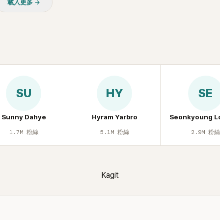
載入更多 →
SU
HY
SE
Sunny Dahye
Hyram Yarbro
Seonkyoung L
1.7M
粉絲
5.1M
粉絲
2.9M
粉
Kagit