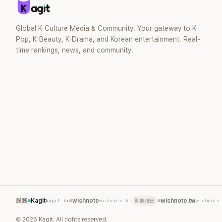
去」的直率性格。其實她過去也曾在 SBS
節目《脫掉鞋子恢單4Men》 中，親自公開
那張當年引發話題的「腋下比基尼照」，再次
Global K-Culture Media & Community. Your gateway to K-
重提這段至今仍被粉絲視為黑歷史代表作
Pop, K-Beauty, K-Drama, and Korean entertainment. Real-
的事件。 回顧李智惠的演藝路，她於
time rankings, news, and community.
1998 年以混聲團體 S#arp 成員身分出
道，該團在 2000 年代初期紅極一時，由
李智惠、徐智英兩位女成員，以及張錫
炫、Chris Kim 兩位男成員組成。不過後來
爆出長達四年的團內霸凌風波，甚至傳出
徐智英母親對李智惠言語辱罵、動手等爭
議，最終團體於 2002 年解散。 團體解散
後，李智惠轉型 solo，靠著綜藝與歌唱實
力持續活躍演藝圈。據悉，她當年能加入
S#arp，也與 李尚敏 的賞識有關。 感情方
面，李智惠於 2017 年與圈外男友結婚，
婚後育有兩個女兒，一家四口生活幸福美
滿。如今除了持續活躍於綜藝節目，她經
營的 YouTube 頻道也即將突破百萬訂閱，
服務
Kagit
kagit.kr
wishnote
wishnote.kr
wishnote.tw
wishnote
即將推出
近年內容深受網友喜愛，再度迎來事業第
二春。
©
2026
Kagit. All rights reserved.