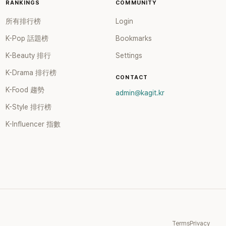
RANKINGS
COMMUNITY
所有排行榜
Login
K-Pop 話題榜
Bookmarks
K-Beauty 排行
Settings
K-Drama 排行榜
CONTACT
K-Food 趨勢
admin@kagit.kr
K-Style 排行榜
K-Influencer 指數
Terms
Privacy