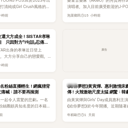
OUNG POSSE於2023年出
樂童音樂家（AKMU）的秀賢將作
清純或Girl Crush風格的女
演唱者，加入目前廣受歡迎的J-P
濃厚的Hip-Hop元素、自
企劃。繼太妍和Hanroro之後，秀
 小時前
15 小時前
泡菜鄉民
員親自參與創作為特色，MV也
選為第三首翻唱歌曲的主唱，並於
頭、塗鴉、滑板等文化元素。
成錄音。
身四大經紀公司，仍憑藉鮮明
還大方成全！SISTAR孝琳
，在海外尤其是歐美市場累積
 只因對方「1句話」忍痛放
逐漸成為第五代女團中極具辨
廣告
STAR出身的孝琳近日登上
代代表之一。
e節目，大方分享自己的戀愛觀，
過去曾遭最好的朋友搶走男
 小時前
，當時選擇瀟灑放手，但如果
在再發生，「我絕對不會坐視
發言掀起熱議。
韓劇
N知名粉絲直播輕生！網瘋猜背
《給你夢想》黃寅燁、惠利激情床
友痛喊：請不要再揣測
傳！火辣激吻尺度太猛 網驚：韓
拍
生一起令人震驚的悲劇。一名
由黃寅燁與Girls' Day成員惠利主
EN粉絲圈頗具知名度的日本籍女
《給你夢想》於今年開播，近期隨著
TikTok直播期間輕生，最終
入高潮，男女主角的感情線快速升
天前
1 天前
年糕歐巴
消息曝光後震驚韓網，也讓不
新播出的第8集不僅上演火辣吻戲
社群平台哀悼。事發後，死者
出現床戲橋段，讓相關片段在網路