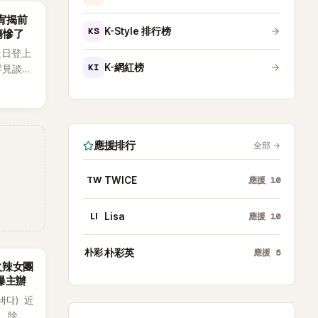
韶宥揭前
KS
K-Style 排行榜
傷慘了
近日登上
KI
K-網紅榜
罕見談及
整5年沒
原因，
白讓現
應援排行
全部
→
TW
TWICE
應援
10
LI
Lisa
應援
10
朴彩
朴彩英
應援
5
火辣女團
酸爆主辦
（바다）近
》，除了