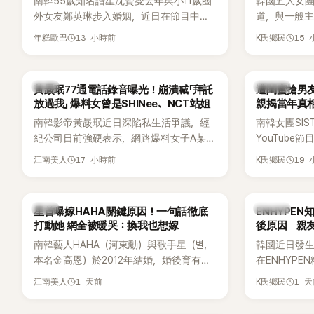
南韓55歲知名諧星沈賢燮去年與小11歲圈
韓國五人女團Y
外女友鄭英琳步入婚姻，近日在節目中分
道，與一般主打
享與妻子的戀愛故事，笑稱兩人原本想享
團不同，她們以
13 小時前
15
年糕歐巴
K氏鄉民
受兩人世界，沒想到站在飯店門口時竟被
創Rap及成
路人認出，還一路替他們加油打氣，讓他
融入美式街
害羞到最後直接放棄進飯店，意外成了婚
雖然並非出
韓星
K-POP
黃晸珉77通電話錄音曝光！崩潰喊「拜託
遭閨蜜搶男友
前一直堅守「婚前守貞」的原因之一。
的音樂風格
放過我」 爆料女曾是SHINee、NCT站姐
親揭當年真相
不少人氣，
手
南韓影帝黃晸珉近日深陷私生活爭議，經
南韓女團SI
識度的新生
紀公司日前強硬表示，網路爆料女子A某涉
YouTub
嫌長期跟蹤黃晸珉，已正式採取法律行
更首度坦承
17 小時前
19
江南美人
K氏鄉民
動。不過，A並未停止發聲，持續透過社群
友。她表示
平台公開爆料，反駁經紀公司的說法，強
同樣的事情現
調兩人一直維持雙向聯繫，並非外界所稱
不管」，直率
韓星
K-POP
星首曝嫁HAHA關鍵原因！一句話徹底
ENHYPE
的單方面騷擾。如今，韓媒《Dispatch》再
打動她 網全被暖哭：換我也想嫁
後原因 親
曝光雙方77通電話的錄音內容，而A也首
南韓藝人HAHA（河東勳）與歌手星（별，
韓國近日發
度承認自己過去曾是SHINee、NCT等偶像
本名金高恩）於2012年結婚，婚後育有兩
在ENHYP
團體的「站姐」，事件持續延燒。
子一女，一家五口生活幸福美滿，也是韓
粉絲，日前在
1 天前
1 
江南美人
K氏鄉民
國演藝圈公認的模範夫妻。近日，星首度
不幸身亡，
公開當年決定嫁給HAHA的關鍵原因，竟是
少粉絲湧入