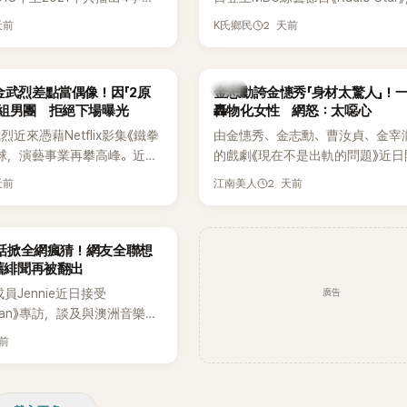
打造完整的「大逃脫宇宙
分享近況，還罕見公開向夏季音樂
天前
2 天前
K氏鄉民
」，憑藉燒腦劇情、電影級場景
Waterbomb喊話，笑稱自己至今
觀，累積大批死忠粉絲，被譽
演出，更幽默表示：「我名字就叫
代表性的密室逃脫綜藝之一。
『Bada（海）』，Waterbomb卻
韓星
金武烈差點當偶像！因「2原
金志勳誇金憓秀「身材太驚人」！
根本只是懂了皮毛。」一番話笑翻
角組男團 拒絕下場曝光
轟物化女性 網怒：太噁心
引發網友熱議。
近來憑藉Netflix影集《鐵拳
由金憓秀、金志勳、曹汝貞、金宰
球，演藝事業再攀高峰。近日
的戲劇《現在不是出軌的問題》近日
鮮為人知的出道祕辛，原來他
為宣傳新作品，四位主演一同出演
天前
2 天前
江南美人
是以演員身分出道，而是成為
YouTube節目，不料訪談中的一
一員。
意外掀起爭議。不少網友認為，他
放在金憓秀的身材，言論帶有「物化
一句話掀全網瘋猜！網友全聯想
味，引發大量批評。
 舊緋聞再被翻出
廣告
K成員Jennie近日接受
litan》專訪，談及與澳洲音樂人
la合作推出〈Dracula（JENNIE
天前
〉的幕後故事，沒想到她一句關於
的回答，竟再次引發外界對她與
緋聞的討論。