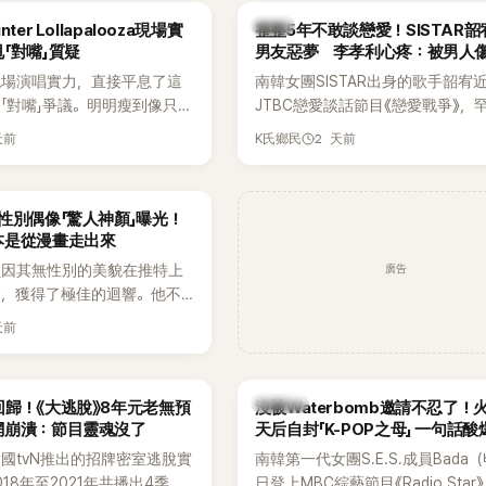
出面證實噩耗，並呼籲外界停
傳，引發觀眾熱烈討論。
韓星
ter Lollapalooza現場實
整整5年不敢談戀愛！SISTAR
逝者安息。
「對嘴」質疑
男友惡夢 李孝利心疼：被男人
現場演唱實力，直接平息了這
南韓女團SISTAR出身的歌手韶宥
「對嘴」爭議。明明瘦到像只剩
JTBC戀愛談話節目《戀愛戰爭》，
還能唱出這麼驚人的爆發力和
自己的感情生活，不僅坦言已經整
天前
2 天前
K氏鄉民
有談戀愛，更首度透露空窗至今的
全與上一段戀情有關，一番真心告
場來賓都相當震驚。
性別偶像「驚人神顏」曝光！
本是從漫畫走出來
廣告
員因其無性別的美貌在推特上
論，獲得了極佳的迴響。他不
，舞技也備受讚譽。
天前
K-POP
歸！《大逃脫》8年元老無預
沒被Waterbomb邀請不忍了！
網崩潰：節目靈魂沒了
天后自封「K-POP之母」 一句話
韓國tvN推出的招牌密室逃脫實
南韓第一代女團S.E.S.成員Bada
18年至2021年共播出4季，
日登上MBC綜藝節目《Radio Star