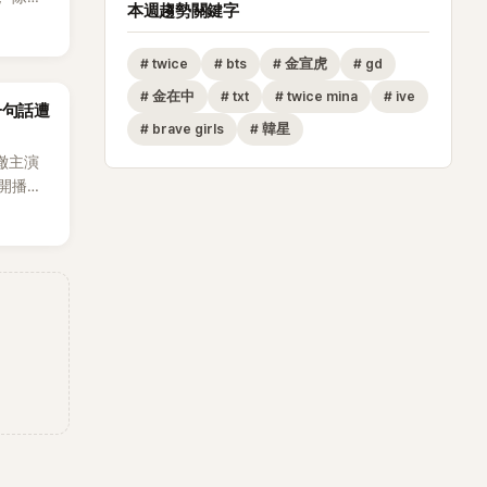
本週趨勢關鍵字
節
從未受邀
#
twice
#
bts
#
金宣虎
#
gd
沒找我，這
#
金在中
#
txt
#
twice mina
#
ive
一句話遭
全場，也
#
brave girls
#
韓星
澈主演
開播，
段發言卻
將焦點
女性」意