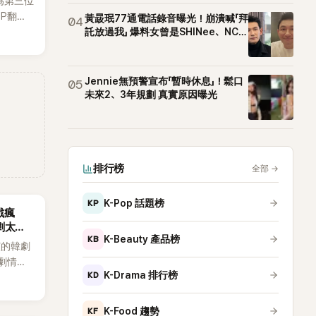
為第三位
OP翻唱
黃晸珉77通電話錄音曝光！崩潰喊「拜
04
賢已獲
託放過我」 爆料女曾是SHINee、NCT
站姐
近期完
Jennie無預警宣布「暫時休息」！鬆口
05
未來2、3年規劃 真實原因曝光
排行榜
全部
→
KP
K-Pop 話題榜
戲瘋
劇太敢
KB
K-Beauty 產品榜
演的韓劇
劇情進
KD
K-Drama 排行榜
溫。最
，更接連
上瘋
KF
K-Food 趨勢