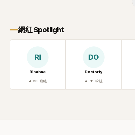
忍不住笑說：「哥怎麼連這個都知道？」李瑞
鎮則回嘴：「那時候新聞鬧那麼大，不知道
才奇怪吧。」一來一往，氣氛反而更加輕
鬆。 談到當年情況，李智惠終於鬆口坦
網紅 Spotlight
言，當時確實被質疑動過隆胸手術。她回
憶：「拍了比基尼照片之後，就開始被說是
不是去隆乳了。」為了澄清誤會，她只好親
自站出來說清楚。 李智惠進一步解釋，當
RI
DO
時隆胸手術幾乎只有「腋下切開」一種方式，
「所以我就想，既然一直說我有做，那我乾
脆把腋下給大家看，證明我根本沒動過。」
Risabae
Doctorly
一句話說完，全場瞬間炸鍋，來賓又驚又
4.0M
粉絲
4.7M
粉絲
笑。 事實上，早在 2006 年，李智惠就為
了證明自己沒有「隆乳」，真的召開了一場泳
裝記者招待會。當時她穿著比基尼站在一
排攝影機前，面對媒體擺出各種姿勢，畫
面至今仍被網友津津樂道。 這段為平息爭
議、直接公開腋下畫面自證清白的往事再
度被提起，節目現場立刻充滿驚呼聲與笑
聲，也再次讓人見識到她面對流言時「豁出