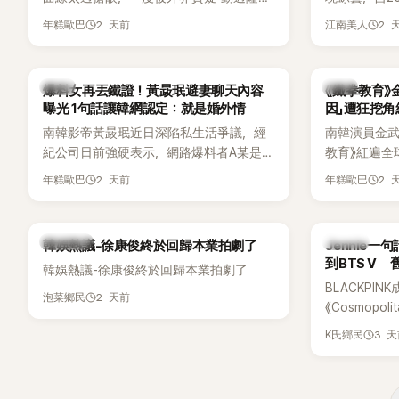
手術」，最後甚至被公司安排親上火線，召
由鄭鍾淵PD
2 天前
2 
年糕歐巴
江南美人
開前所未見的「泳裝記者會」澄清。這場記者
（DTCU）
會後來還被韓國演藝圈點名為流傳至今的
與龐大世界
「三大記者會」之一。近日她在綜藝節目中親
為韓國最具
韓星
韓星
爆料女再丟鐵證！黃晸珉避妻聊天內容
《鐵拳教育》
口回憶這段「隆乳疑雲黑歷史」，話題再度被
曝光 1句話讓韓網認定：就是婚外情
因」遭狂挖
翻出來熱議。 2日播出的 SBS 綜藝節目
南韓影帝黃晸珉近日深陷私生活爭議，經
南韓演員金武烈
《我的經紀人太難搞－秘書鎮》，邀請同時
紀公司日前強硬表示，網路爆料者A某是涉
教育》紅遍全
兼顧工作與育兒的演藝圈代表「媽媽群」
嫌長期跟蹤黃晸珉的嫌疑人，已採取法律
被爆出一段
——李智惠、李賢怡、李恩亨，以第13位
2 天前
2 
年糕歐巴
年糕歐巴
行動。不過，A某並未因此停止發聲，5日
當年差點不
「My Star」身分登場，分享最真實的生活日
再度透過社群平台公開更多內容，反駁經
男團偶像的
常。 節目一開始，李瑞鎮 率先與李智惠會
紀公司的說法，強調兩人的聯繫一直都是
合，兩人邊搭車邊聊天，氣氛輕鬆。聊到
熱議討論
K-POP
韓娛熱議-徐康俊終於回歸本業拍劇了
Jennie
「雙向互動」，並非外界所稱的單方面騷擾。
最近的新聞，李瑞鎮突然直球發問：「妳不
到BTS V
韓娛熱議-徐康俊終於回歸本業拍劇了
是上新聞了？說妳去做整形？是人中縮短
BLACKPIN
手術嗎？」一貫犀利又不留情的問法，讓現
2 天前
泡菜鄉民
《Cosmopo
場瞬間笑成一片。對此，李智惠也毫不閃
Tame Impa
躲，淡定接招，兩人鬥嘴默契十足。 話題
3 
K氏鄉民
Remix）
接著一路延燒到過去的爭議。李瑞鎮脫口
「共同朋友」
補刀：「妳以前不是還在游泳池開過記者
BTS成員V
會？」直接點名她當年的風波。李智惠聽了