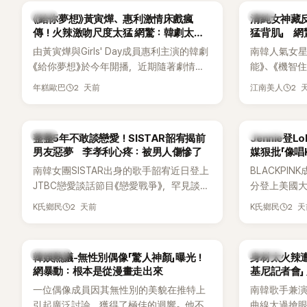
不管」，直率發言掀起熱議。
一句讓她至
韓劇
韓星
《給你夢想》黃寅燁、惠利激情床戲瘋
清純女神藏
步入婚姻的
傳！火辣激吻尺度太猛 網驚：韓劇太敢
猛背肌」 
拍
由黃寅燁與Girls' Day成員惠利主演的韓劇
南韓人氣女星高
《給你夢想》於今年開播，近期隨著劇情進
能》、《機智
入高潮，男女主角的感情線快速升溫。最
譯？》、《努
2 天前
2 
年糕歐巴
江南美人
新播出的第8集不僅上演火辣吻戲，更接連
作品，躍升
出現床戲橋段，讓相關片段在網路上瘋
演技備受肯
傳，引發觀眾熱烈討論。
質也擄獲大
韓星
K-POP
整整5年不敢談戀愛！SISTAR韶宥揭前
Jennie登L
近況照意外
男友惡夢 李孝利心疼：被男人傷慘了
媒狠批「像唱
的美貌，而
力當藉口
南韓女團SISTAR出身的歌手韶宥近日登上
BLACKPIN
與肩膀線條
JTBC戀愛談話節目《戀愛戰爭》，罕見談及
分登上美國大型音
傻直呼：「原
自己的感情生活，不僅坦言已經整整5年沒
Chicago
2 天前
2 
K氏鄉民
K氏鄉民
有談戀愛，更首度透露空窗至今的原因，
樂節Headli
全與上一段戀情有關，一番真心告白讓現
SOLO歌手
場來賓都相當震驚。
束後卻掀起
熱議討論
K-POP
韓娛熱議-無性別偶像「驚人神顏」曝光！
身材太火辣
遭部分網友
網暴動：根本是從漫畫走出來
基尼記者會」
不留情給出負
一位偶像成員因其無性別的美貌在推特上
南韓歌手兼演
一場豪華KTV
引起廣泛討論，獲得了極佳的迴響。他不
曲線太過搶眼