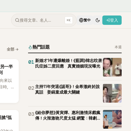
搜尋文章、名人…
登入
⌘K
繁中
熱門話題
本週
全部
→
新婚才1年遭爆離婚！《藍調》韓志旼唐
01
氏症姊二度回應 真實婚姻現況曝光
「另一半
到
an向來以
主持11年突退《認哥》！金希澈終於說
節目時，
02
真話 姜鎬童成最大關鍵
理解「連
種說法，
番超直
《給你夢想》黃寅燁、惠利激情床戲瘋
03
掀「低
傳！火辣激吻尺度太猛 網驚：韓劇太
敢拍