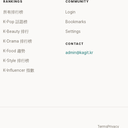
RANKINGS
COMMUNITY
所有排行榜
Login
K-Pop 話題榜
Bookmarks
K-Beauty 排行
Settings
K-Drama 排行榜
CONTACT
K-Food 趨勢
admin@kagit.kr
K-Style 排行榜
K-Influencer 指數
Terms
Privacy