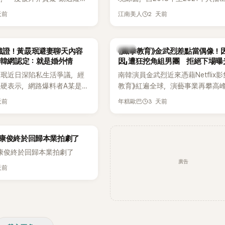
甚至被公司安排親上火線，召
由鄭鍾淵PD打造完整的「大逃脫宇
天前
2 天前
江南美人
「泳裝記者會」澄清。這場記者
（DTCU）」，憑藉燒腦劇情、電影
韓國演藝圈點名為流傳至今的
與龐大世界觀，累積大批死忠粉絲
」之一。近日她在綜藝節目中親
為韓國最具代表性的密室逃脫綜藝
韓星
鐵證！黃晸珉避妻聊天內容
《鐵拳教育》金武烈差點當偶像！因
隆乳疑雲黑歷史」，話題再度被
讓韓網認定：就是婚外情
因」遭狂挖角組男團 拒絕下場曝
2日播出的 SBS 綜藝節目
晸珉近日深陷私生活爭議，經
南韓演員金武烈近來憑藉Netflix影
太難搞－秘書鎮》，邀請同時
硬表示，網路爆料者A某是涉
教育》紅遍全球，演藝事業再攀高
兒的演藝圈代表「媽媽群」
黃晸珉的嫌疑人，已採取法律
被爆出一段鮮為人知的出道祕辛，
李賢怡、李恩亨，以第13位
天前
3 天前
年糕歐巴
A某並未因此停止發聲，5日
當年差點不是以演員身分出道，而
r」身分登場，分享最真實的生活日
群平台公開更多內容，反駁經
男團偶像的一員。
開始，李瑞鎮 率先與李智惠會
法，強調兩人的聯繫一直都是
搭車邊聊天，氣氛輕鬆。聊到
徐康俊終於回歸本業拍劇了
，並非外界所稱的單方面騷擾。
李瑞鎮突然直球發問：「妳不
康俊終於回歸本業拍劇了
？說妳去做整形？是人中縮短
廣告
貫犀利又不留情的問法，讓現
天前
一片。對此，李智惠也毫不閃
，兩人鬥嘴默契十足。 話題
燒到過去的爭議。李瑞鎮脫口
前不是還在游泳池開過記者
名她當年的風波。李智惠聽了