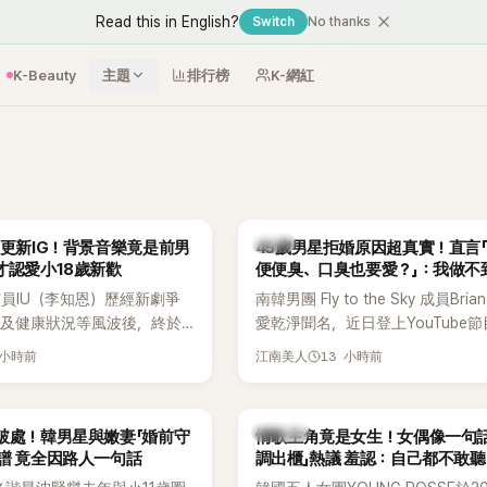
Read this in English?
Switch
No thanks
K-Beauty
主題
排行榜
K-網紅
韓星
月更新IG！背景音樂竟是前男
45歲男星拒婚原因超真實！直言
才認愛小18歲新歡
便便臭、口臭也要愛？」：我做不
員IU（李知恩）歷經新劇爭
南韓男團 Fly to the Sky 成員Bri
息及健康狀況等風波後，終於
愛乾淨聞名，近日登上YouTube
新社群平台，一口氣曬出20
再度談到自己的婚姻觀，直言無法
 小時前
13 小時前
江南美人
讓大批粉絲又驚又喜。不過，
另一半的口臭、便便臭都要愛」這
身，更引發熱議的是，她竟選
更大方表明自己是不婚主義者，一
基河所屬樂團的歌曲作為背景
白發言掀起熱議。
K-POP
破處！韓男星與嫩妻「婚前守
情歌主角竟是女生！女偶像一句話
掀起韓網討論。
譜 竟全因路人一句話
調出櫃」熱議 羞認：自己都不敢聽