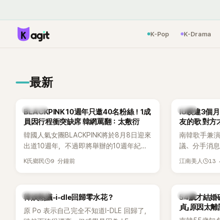
K-Pop
K-Drama
最新
K-POP
韓星
BLACKPINK 10週年只邀40名粉絲！1成
IU睽違3個
員因行程衝突缺席 韓網罵翻：太敷衍
友的歌 對方
韓國人氣女團BLACKPINK將於8月8日迎來
南韓歌手兼演
出道10週年，不過即將舉辦的10週年紀念
議、分手消
Meet & Greet活動，依舊無法看到四人合
睽違3個月更
9 分鐘前
13
K氏鄉民
江南美人
體。根據韓媒《MyDaily》7日報導，當天將
張近況照，
由Jisoo（智秀）、Rosé與Jennie出席，
比起照片本
Lisa則因行程安排確定缺席，再度引發粉
用前男友張
熱議討論
韓星
韓娛熱議-i-dle回歸零水花？
54歲才結婚
絲熱議。
音樂，意外
貞」原因太離
原 Po 表示自己完全不知道I-DLE 回歸了，