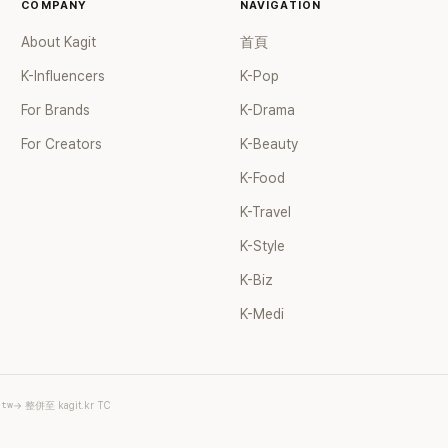
格。其實她過去也曾在 SBS
COMPANY
NAVIGATION
子恢單4Men》 中，親自公開
About Kagit
首頁
話題的「腋下比基尼照」，再次
今仍被粉絲視為黑歷史代表作
K-Influencers
K-Pop
顧李智惠的演藝路，她於
For Brands
K-Drama
聲團體 S#arp 成員身分出
2000 年代初期紅極一時，由
For Creators
K-Beauty
智英兩位女成員，以及張錫
K-Food
 Kim 兩位男成員組成。不過後來
年的團內霸凌風波，甚至傳出
K-Travel
對李智惠言語辱罵、動手等爭
 2002 年解散。 團體解散
K-Style
型 solo，靠著綜藝與歌唱實
K-Biz
演藝圈。據悉，她當年能加入
與 李尚敏 的賞識有關。 感情方
K-Medi
2017 年與圈外男友結婚，
個女兒，一家四口生活幸福美
了持續活躍於綜藝節目，她經
ube 頻道也即將突破百萬訂閱，
.tw
→ 整併至 kagit.kr TC
受網友喜愛，再度迎來事業第