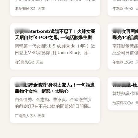
僅外型出眾，舞技也備受讚譽。
手術」，最後
2 天前
2 
泡菜鄉民
年糕歐巴
開前所未見的
會後來還被
「三大記者會
K-POP
韓星
沒被Waterbomb邀請不忍了！火辣女團
爆料女再丟
口回憶這段「
天后自封「K-POP之母」 一句話酸爆主辦
曝光 1句話
翻出來熱議。 
南韓第一代女團S.E.S.成員Bada（바다）近
南韓影帝黃
《我的經紀人
日登上MBC綜藝節目《Radio Star》，除了
紀公司日前強
兼顧工作與育
分享近況，還罕見公開向夏季音樂節
嫌長期跟蹤
——李智惠、
2 天前
2 
K氏鄉民
年糕歐巴
Waterbomb喊話，笑稱自己至今從未受邀
行動。不過，
「My Sta
演出，更幽默表示：「我名字就叫
再度透過社
常。 節目一
『Bada（海）』，Waterbomb卻沒找我，這
紀公司的說
合，兩人邊
韓星
熱議討論
金志勳誇金憓秀「身材太驚人」！一句話遭
韓娛熱議-
根本只是懂了皮毛。」一番話笑翻全場，也
「雙向互動」
最近的新聞，
轟物化女性 網怒：太噁心
引發網友熱議。
韓娛熱議-徐
是上新聞了
由金憓秀、金志勳、曹汝貞、金宰澈主演
手術嗎？」一
3 
泡菜鄉民
的戲劇《現在不是出軌的問題》近日開播，
場瞬間笑成
為宣傳新作品，四位主演一同出演
躲，淡定接招
3 天前
江南美人
YouTube節目，不料訪談中的一段發言卻
接著一路延
意外掀起爭議。不少網友認為，他將焦點
補刀：「妳以
放在金憓秀的身材，言論帶有「物化女性」意
會？」直接點