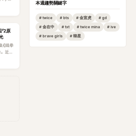
本週趨勢關鍵字
宙
級場景
#
twice
#
bts
#
金宣虎
#
gd
，被譽
之一。
#
金在中
#
txt
#
twice mina
#
ive
「2原
#
brave girls
#
韓星
光
集《鐵拳
峰。近日
原來他
是成為