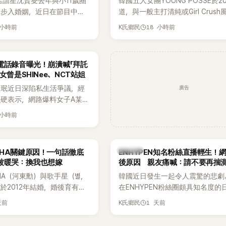
名諧星沈賢燮去年與小11歲圈
韓國五人女團YOUNG POSSE於2
琳步入婚姻，近日在節目中分
道，與一般主打清純或Girl Crus
戀愛故事，笑稱兩人原本想享
團不同，她們以濃厚的Hip-Hop元
 小時前
18 小時前
K氏鄉民
，沒想到站在飯店門口時竟被
創Rap及成員親自參與創作為特色
還一路替他們加油打氣，讓他
融入美式街頭、塗鴉、滑板等文化
直接放棄進飯店，意外成了婚
雖然並非出身四大經紀公司，仍憑
電話錄音曝光！崩潰喊「拜託
婚前守貞」的原因之一。
的音樂風格，在海外尤其是歐美市
女曾是SHINee、NCT站姐
不少人氣，逐漸成為第五代女團中
廣告
晸珉近日深陷私生活爭議，經
識度的新生代代表之一。
硬表示，網路爆料女子A某涉
黃晸珉，已正式採取法律行
 小時前
並未停止發聲，持續透過社群
料，反駁經紀公司的說法，強
維持雙向聯繫，並非外界所稱
K-POP
AHA關鍵原因！一句話徹底
ENHYPEN知名粉絲直播輕生！
如今，韓媒《Dispatch》再
被暖哭：換我也想嫁
後原因 親友痛喊：請不要再揣
通電話的錄音內容，而A也首
HA（河東勳）與歌手星（별，
韓國近日發生一起令人震驚的悲劇
曾是SHINee、NCT等偶像
於2012年結婚，婚後育有兩
在ENHYPEN粉絲圈頗具知名度的
」，事件持續延燒。
家五口生活幸福美滿，也是韓
粉絲，日前在TikTok直播期間輕
天前
1 天前
K氏鄉民
認的模範夫妻。近日，星首度
不幸身亡，消息曝光後震驚韓網，
嫁給HAHA的關鍵原因，竟是
少粉絲湧入社群平台哀悼。事發後