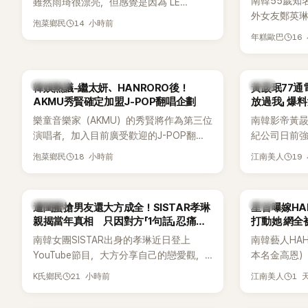
南韓55歲知
雖然雨琦很漂亮，但感覺是因為 LE
外女友鄭英
SSERAFIM 和 aespa 佔據了市場。
14 小時前
泡菜鄉民
享與妻子的
16
年糕歐巴
受兩人世界
路人認出，
害羞到最後
熱議討論
韓星
韓娛熱議-繼太妍、HANRORO後！
黃晸珉77通
前一直堅守「
AKMU秀賢確定加盟J-POP翻唱企劃
放過我」 爆料
樂童音樂家（AKMU）的秀賢將作為第三位
南韓影帝黃
演唱者，加入目前廣受歡迎的J-POP翻唱
紀公司日前強
企劃。繼太妍和Hanroro之後，秀賢已獲
嫌長期跟蹤
18 小時前
19
泡菜鄉民
江南美人
選為第三首翻唱歌曲的主唱，並於近期完
動。不過，A
成錄音。
平台公開爆
調兩人一直
K-POP
韓星
遭閨蜜搶男友還大方成全！SISTAR孝琳
星首曝嫁H
的單方面騷擾。
親揭當年真相 只因對方「1句話」忍痛放
打動她 網全
曝光雙方77
手
南韓女團SISTAR出身的孝琳近日登上
南韓藝人HA
度承認自己過去
YouTube節目，大方分享自己的戀愛觀，
本名金高恩）
團體的「站姐
更首度坦承過去曾遭最好的朋友搶走男
子一女，一
21 小時前
1 
K氏鄉民
江南美人
友。她表示，當時選擇瀟灑放手，但如果
國演藝圈公
同樣的事情現在再發生，「我絕對不會坐視
公開當年決定