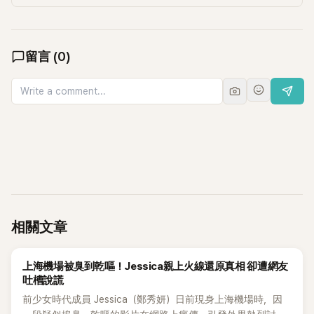
留言
(
0
)
相關文章
K-POP
上海機場被臭到乾嘔！Jessica親上火線還原真相 卻遭網友
吐槽說謊
前少女時代成員 Jessica（鄭秀妍）日前現身上海機場時，因