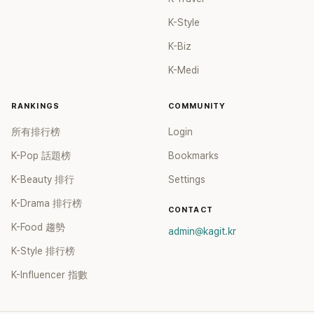
K-Style
K-Biz
K-Medi
RANKINGS
COMMUNITY
所有排行榜
Login
K-Pop 話題榜
Bookmarks
K-Beauty 排行
Settings
K-Drama 排行榜
CONTACT
K-Food 趨勢
admin@kagit.kr
K-Style 排行榜
K-Influencer 指數