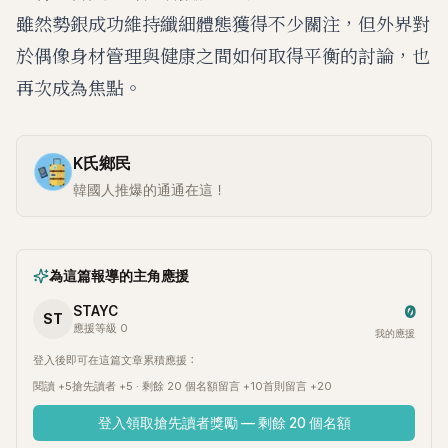
雖然勢銀成功維持纖細體態獲得不少關注，但外界對
於偶像身材管理與健康之間如何取得平衡的討論，也
再次成為焦點。
K氏鄉民
韓國人推爆的通通在這！
為這篇報導的主角應援
0
STAYC
ST
應援等級 0
我的應援
登入後即可在這篇文章累積應援：
閱讀 +5
搶先讀者 +5 · 剩餘 20 個名額
留言 +10
首則留言 +20
登入領取搶先讀者獎勵 — 剩餘 20 個名額