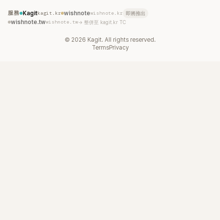
服務
Kagit
kagit.kr
wishnote
wishnote.kr
即將推出
wishnote.tw
wishnote.tw
→ 整併至 kagit.kr TC
©
2026
Kagit. All rights reserved.
Terms
Privacy