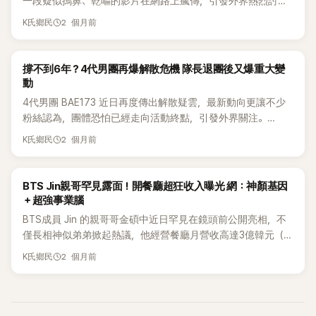
一段疑似摀鼻、乾嘔的影片在網路上瘋傳，引發外界熱烈討
論。不少網友猜測，她當時之所以露出不適表情，可能與現場
2 個月前
K氏鄉民
擁擠粉絲身上的氣味有關。不過隨著事件持續發酵，Jessica也
親自出面解釋事情真相。 日前Jessica抵達上海機場時，現場
聚集大批粉絲接機。過程中，她突然朝一旁瞥了一眼，接著立
K-POP
撐不到6年？4代男團再爆解散危機 隊長退團後又爆重大變
刻摀住鼻子。下一秒更出現明顯的全身反應，表情相當痛苦，
動
彷彿差點被氣味刺激到作嘔。直到上車前，她仍不斷觸碰鼻
4代男團 BAE173 近日再度傳出解散疑雲，最新動向更讓不少
子，看起來異味似乎持續存在。相關畫面被網友拍下後迅速在
粉絲認為，團體恐怕已經走向活動終點，引發外界關注。
各大社群平台瘋傳。 由於當時並未有任何說明，因此許多網友
BAE173於2020年11月19日正式出道，成員中包含曾以限定團
2 個月前
開始猜測，Jessica可能是聞到周遭人群身上的異味，才會出現
K氏鄉民
體 X1 活動過的成員。首張專輯《Intersection : Spark》發行後
如此明顯的反應。 事件延燒數日後，Jessica終於透過中國社
曾登上Gaon專輯榜第12名，受到不少K-POP粉絲關注。 不過
群平台上傳影片親自回應。她坦言，影片中的表情確實看起來
出道後，BAE173的發展並不順利。除了受到新冠疫情影響外，
K-POP
BTS Jin親哥罕見露面！開餐廳超狂收入曝光 網：神顏基因
有些誇張，但強調原因並非網友猜測的異味問題。 Jessica表
所屬公司PocketDol Studio的營運問題也多次成為討論焦點，
＋超強事業腦
示，當時在人群中有一位女粉絲告訴她自己今年21歲，而這句
導致團體活動長期受限。 日前，隊長 李翰潔 宣布離開經紀公
話讓她相當驚訝。她解釋：「我真的很震驚，因為這麼年輕的女
BTS成員 Jin 的親哥哥金碩中近日罕見在鏡頭前公開亮相，不
司，更被外界視為實質退出團體，讓粉絲擔憂BAE173未來發
生居然認識我，還是我的粉絲，所以才露出驚訝的表情。」
僅長相神似弟弟掀起熱議，他經營餐廳月營收高達3億韓元（約
展。而就在16日，又有消息指出BAE173的粉絲付費聊天平台
Jessica認為，當時自己的反應被鏡頭截取後，才讓外界產生誤
新台幣700萬元）的消息也再次受到關注。 16日，韓國藝人 鄭
2 個月前
Bubble服務即將終止。 由於K-POP圈過去曾有不少團體在停止
K氏鄉民
會，進一步演變成各種揣測。 然而，這番解釋似乎沒有完全說
埻夏 的YouTube頻道上傳新影片，以「只有鄭埻夏才找得到的
Bubble服務後不久便宣布解散，因此不少網友認為，這可能是
服網友。不少人看完後仍抱持懷疑態度，認為Jessica可能只是
Juna Tour成員們，消暑加平兩天一夜之旅」為題，公開《Juna
BAE173解散前的又一個警訊。 此外，成員 有俊 日前向粉絲傳
顧及粉絲感受，不希望外界將焦點放在「粉絲身上有異味」這件
Tour》第5季的旅行內容。 影片中，鄭埻夏親自策劃一趟前往加
達的一段訊息，也被部分粉絲解讀為是在暗示團體未來恐將出
事，因此選擇以較委婉的方式回應。 有網友留言表示：「她寧願
平的兩天一夜旅行，邀請來自各領域的好友一同參與，包括傳