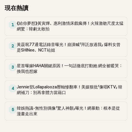
現重大變化，進一步加深外界對解散傳聞的猜測。 消息曝光
說是一場誤會，也不願讓大家覺得粉絲有味道吧。」、「感覺她
統酒侍酒師全珍雅博士、主廚明賢智、歌手 鄭基高、Baby
現在熱讀
後，不少粉絲感到不捨，紛紛留言表示：「其實早就有預感了」、
只是想保護粉絲形象」、「那個反應看起來真的太真實了，很難
V.O.X成員 李姬珍、沈恩珍，以及舞者夫妻檔 J Black 與 Mary
「他們真的經歷太多事」、「如果真的解散，希望成員們未來都能
相信只是因為聽到年齡而已。」 也有人開玩笑說：「公關訓練成
等人，陣容相當豪華。 其中最吸引粉絲目光的，莫過於Jin的親
有更好的發展」、「不是討厭他們，而是不忍心再看他們被公司
《給你夢想》黃寅燁、惠利激情床戲瘋傳！火辣激吻尺度太猛
功阻止她直接說出真相。」、「她明顯是在努力保持禮貌。」甚至
哥哥金碩中驚喜現身。他在節目中負責烤肉工作，鄭埻夏介紹
1
耽誤」。 事實上，近年來BAE173不僅面臨活動空白期過長、資
網驚：韓劇太敢拍
還有部分網友直言：「我不信。」相關留言持續在網路上引發討
他時更直接表示：「他的弟弟就是BTS的Jin。」金碩中則露出靦
源不足等問題，也多次傳出與公司之間的矛盾，讓粉絲長期為
論。 事實上，就在機場影片爆紅後不久，Jessica還曾在社群
腆笑容回應，展現親切的一面。 金碩中雖然不是演藝圈人士，
團體未來感到憂心。 截至目前為止，PocketDol Studio尚未正
平台發布一則帶有調侃意味的貼文，再度引發粉絲關注，也讓
但因擁有和Jin相似的大眼睛、臉型輪廓，以及招牌笑容，立刻
黃晸珉77通電話錄音曝光！崩潰喊「拜託放過我」 爆料女曾
2
式對BAE173是否解散做出任何官方說明，因此相關消息仍停留
這起機場風波話題持續延燒。 儘管Jessica已親自說明當天狀
是SHINee、NCT站姐
成為節目焦點。不少網友看了影片後也紛紛表示：「真的有
在外界推測階段。不過隨著隊長離開公司、Bubble服務終止等
況，但網友對於她的解釋是否為真仍意見分歧。隨著事件持續
像」、「果然是親兄弟」、「一家人的基因太強了」。 其實金碩中在
接連發生，不少粉絲都認為，團體恐怕正站在命運的十字路
在網路上發酵，這段短短幾秒鐘的機場畫面，也意外成為近期
ARMY（BTS粉絲）之間早已小有名氣。2020年他舉辦婚禮
星首曝嫁HAHA關鍵原因！一句話徹底打動她 網全被暖哭：
口。
3
韓娛圈最受熱議的話題之一。
時，Jin還親自擔任婚禮主持人，展現深厚兄弟情誼，當時也成
換我也想嫁
為粉絲間熱議話題。 此外，金碩中的事業成績同樣不容小覷。
去年播出的KBS 2TV綜藝《老闆的耳朵是驢耳朵》中，主廚裴在
Jennie登Lollapalooza壓軸慘翻車！美媒狠批「像唱KTV」 韓
4
勳曾提到，自己曾協助經營顧問工作的餐廳正是由金碩中所經
網補刀：別再拿體力當藉口
營，並透露該餐廳月營收高達3億韓元，引發外界關注。 這次
金碩中再度公開露面，不僅讓粉絲一窺Jin家族的高顏值基因，
韓娛熱議-無性別偶像「驚人神顏」曝光！網暴動：根本是從
也讓不少人驚訝於他低調卻相當成功的餐飲事業。
5
漫畫走出來