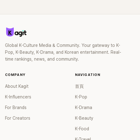
Global K-Culture Media & Community. Your gateway to K-
Pop, K-Beauty, K-Drama, and Korean entertainment. Real-
time rankings, news, and community.
COMPANY
NAVIGATION
About Kagit
首頁
K-Influencers
K-Pop
For Brands
K-Drama
For Creators
K-Beauty
K-Food
K-Travel