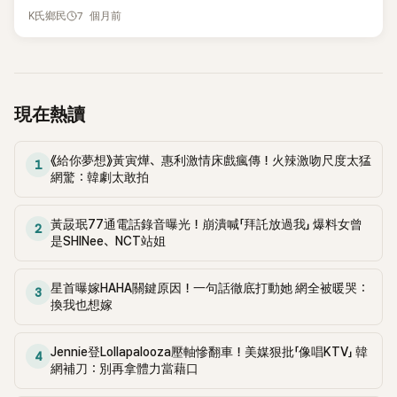
他私下可愛又謹慎的一面。 事實上，Jin 出道至今幾乎維持「零
給大家看，連私下都一樣把粉絲放在第一位，讓他相當佩服。
7 個月前
到，Jin其實曾希望專輯錄製時程能稍微延後，好讓自己有更多
K氏鄉民
緋聞、零爭議」形象，對粉絲的態度也一直被認為相當真誠。韓
20日，旗安84的個人YouTube頻道《人生84》上傳一支名為《和
時間參與，但最終並未如願。 Jin在片中坦言，若能等到巡演結
國漫畫家兼綜藝人旗安84就曾公開分享一段讓他印象深刻的往
Chuu一起的旗安八萬大藏經》的影片，邀請歌手 Chuu 擔任來
束後再開始錄音，對他來說會是最理想的情況，但他也理解團
事，意外曝光 Jin 私下對「偶像與粉絲關係」的堅持。 旗安84透
賓，兩人一邊聊天、一邊分享對工作與人生的看法。 節目中，
隊必須配合整體緊湊行程安排。他表示：「我巡演期間，他們做
露，演藝圈裡真的有少數藝人，對粉絲的立場非常嚴格，其中
製作單位提到近來流行的「咬心（깨물하트）」手勢，並笑說旗安
出了一張很棒的專輯。」不過，面對自己較晚加入、對整體進度
一位就是 BTS 成員 Jin。他表示：「有些藝人真的很誇張，像
84似乎不太熟悉。對此，Chuu笑著表示：「你跟那麼多偶像一
現在熱讀
掌握不足的狀況，他也吐露真實心聲，直言這樣的情況讓人感
BTS Jin，就算鏡頭關掉了，還是會說『不能談戀愛、不能結
起拍節目，應該常看到吧？」旗安84則老實回應：「做YouTube
到不安，因為自己必須重新找出在整個作品中的位置。 Jin也感
婚，這樣對粉絲不公平。』」 旗安84也笑說，自己當時還半開玩
的確會看到一些偶像朋友，但說真的，BIGBANG之後的就比較
性表示，雖然大家一起走過12年，很多事情即使沒有人特別說
《給你夢想》黃寅燁、惠利激情床戲瘋傳！火辣激吻尺度太猛
笑地對 Jin 說：「這種話在鏡頭前講講就好啦，私底下偷偷談戀
不熟了，我是老派的人啦」 談到「咬心」的由來，Chuu也分享，
1
明，他大概也知道自己該怎麼做，但在這次專輯製作過程中，
網驚：韓劇太敢拍
愛也可以吧？」沒想到 Jin 聽完後完全沒有開玩笑的意思，立刻
這個動作其實是她當初見到粉絲太開心，撒嬌時自然做出來
他卻忍不住說出：「我甚至不太確定自己的位置在哪裡。」這番
嚴肅回應：「不行，哥，真的不行。」讓旗安84當場相當震驚。
的，「那時候剛以本月少女出道，看到粉絲很興奮，就比出月亮
發言曝光後，更讓不少粉絲看了相當心疼。 相關內容曝光後，
這段往事曝光後，也讓不少粉絲再次感受到 Jin 對粉絲的責任
再變成愛心咬一口。」她笑說，當時甚至沒有在用社群媒體，也
黃晸珉77通電話錄音曝光！崩潰喊「拜託放過我」 爆料女曾
2
最讓粉絲無法接受的，是Jin曾主動提出希望延後錄音、以便更
感。也難怪這次他會給後輩「與其出去惹事，不如待在家打電
是SHINee、NCT站姐
不知道這個動作會這麼紅，後來看到秀智、姜鎬童等前輩跟著
完整參與專輯製作，卻沒有被採納。再加上他在紀錄片中坦率
動」的超現實忠告，完全符合他一貫謹慎又自律的偶像形象。
做，覺得又驚又喜。 話題一轉，Chuu突然好奇詢問旗安84：
說出晚加入團隊時的無助與壓力，也讓不少支持者情緒瞬間炸
「你不想結婚嗎？」旗安84聽完立刻回應：「結婚？當然要啊。那
星首曝嫁HAHA關鍵原因！一句話徹底打動她 網全被暖哭：
裂，對團隊安排表達不滿。 而在3月27日紀錄片正式上線後，
3
你呢？你是偶像，能問戀愛、結婚這種事嗎？」語氣中帶點遲
換我也想嫁
更多片段陸續在社群平台瘋傳，也讓外界看見Jin當時的真實狀
疑。 Chuu則輕鬆表示，把結婚當成人生的一個階段看待就
態。畫面中可見，他一邊跑巡演、一邊馬不停蹄投入錄音工
好。旗安84隨即開玩笑說：：「我是怕你的粉絲會不喜歡。」
作，幾乎是結束行程後立刻進錄音室，疲憊模樣讓粉絲看了格
Jennie登Lollapalooza壓軸慘翻車！美媒狠批「像唱KTV」 韓
4
Chuu聽完立刻對著鏡頭撒嬌表示：「那我就盡量晚一點結啦，
外不捨。 這次紀錄片釋出的新內容，不只再度掀起粉絲討論，
網補刀：別再拿體力當藉口
50、60歲再說！」一句話逗笑全場。 聊到這裡，旗安84突然分
也讓外界重新關注Jin在團體活動中的處境。對不少粉絲來說，