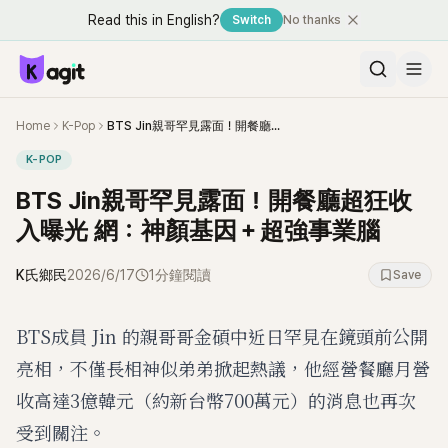
Read this in English?
Switch
No thanks
Home
K-Pop
BTS Jin親哥罕見露面！開餐廳超狂收入曝光 網：神顏基因＋超強事業腦
K-POP
BTS Jin親哥罕見露面！開餐廳超狂收
入曝光 網：神顏基因＋超強事業腦
K氏鄉民
2026/6/17
1分鐘閱讀
Save
BTS成員 Jin 的親哥哥金碩中近日罕見在鏡頭前公開
亮相，不僅長相神似弟弟掀起熱議，他經營餐廳月營
收高達3億韓元（約新台幣700萬元）的消息也再次
受到關注。