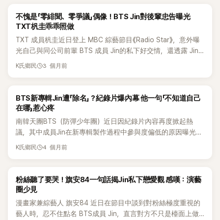
K-POP
不愧是「零緋聞、零爭議」偶像！BTS Jin對後輩忠告曝光
TXT杋圭乖乖照做
TXT 成員杋圭近日登上 MBC 綜藝節目《Radio Star》，意外曝
光自己與同公司前輩 BTS 成員 Jin的私下好交情，還透露 Jin
曾給他相當現實又中肯的建議，引發現場一陣笑聲。 6日播出
3 個月前
K氏鄉民
的《Radio Star》中，崔丹尼爾、SeeYa 出身的南奎里、臉紅的
思春期安智煐，以及 TXT 成員杋圭一同出演，分享出道後的生
活與私下趣事。 節目中，主持人問杋圭：「你平常也會遵守世界
K-POP
BTS新專輯Jin遭「除名」？紀錄片爆內幕 他一句「不知道自己
級偶像的日常作息嗎？」杋圭則透露，自己和 BTS 的 Jin 相當
在哪」惹心疼
親近。他表示：「我跟碩珍哥很熟，碩珍哥也很喜歡玩遊戲，我
南韓天團BTS（防彈少年團）近日因紀錄片內容再度掀起熱
自己也喜歡打電動，所以休假日幾乎都會去碩珍哥家一起玩遊
議，其中成員Jin在新專輯製作過程中參與度偏低的原因曝光
戲。」大方展現兩人跨團前後輩的好感情。 接著杋圭也爆料，
後，立刻引發大批粉絲心疼與不滿，甚至把怒火指向其他成
4 個月前
Jin 曾對他說：「與其出去外面惹事，還不如待在家打電動，這
K氏鄉民
員，相關話題也在網路上持續延燒。 其實自從新專輯消息公開
樣沒有風險，反而比較好。」這番話一出，立刻讓現場笑成一
後，就有不少粉絲對Jin參與度不足感到不滿，當時外界普遍將
片。 主持人金九拉聽完後忍不住表示：「這真是既現實又有點
原因歸咎於他的個人行程安排。不過，隨著BTS紀錄片正式公
K-POP
粉絲聽了要哭！旗安84一句話揭Jin私下戀愛觀 感嘆：演藝
心酸的故事。」接著又追問杋圭：「但你們不是也應該出去外面
開，部分海外媒體搶先釋出內容，也讓整起事件的細節逐漸浮
圈少見
玩一玩嗎？」聽到這句話，杋圭立刻露出害羞表情，卻堅定回
上檯面。 根據曝光內容，Jin因正在進行巡演，直到較晚時間才
應：「不不不，外面不知道會發生什麼事。我只想跟我喜歡的前
漫畫家兼綜藝人 旗安84 近日在節目中談到對粉絲極度重視的
前往洛杉磯與成員會合。當時其他成員早已完成大部分歌曲製
輩一起玩遊戲。」一句話不只展現對 Jin 的信任，也讓粉絲看見
藝人時，忍不住點名 BTS成員 Jin，直言對方不只是檯面上做
作，而那些歌曲最後也收錄進專輯《Arirang》中。紀錄片中更提