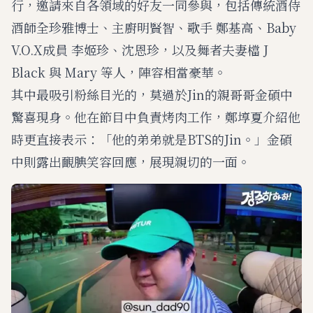
行，邀請來自各領域的好友一同參與，包括傳統酒侍
酒師全珍雅博士、主廚明賢智、歌手 鄭基高、Baby
V.O.X成員 李姬珍、沈恩珍，以及舞者夫妻檔 J
Black 與 Mary 等人，陣容相當豪華。
其中最吸引粉絲目光的，莫過於Jin的親哥哥金碩中
驚喜現身。他在節目中負責烤肉工作，鄭埻夏介紹他
時更直接表示：「他的弟弟就是BTS的Jin。」金碩
中則露出靦腆笑容回應，展現親切的一面。