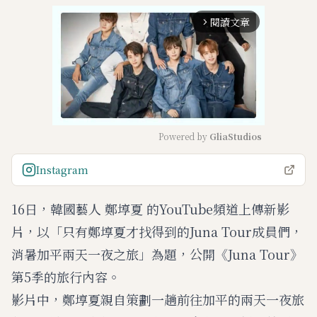
閱讀文章
arrow_forward_ios
Powered by 
GliaStudios
M
Instagram
u
t
16日，韓國藝人 鄭埻夏 的YouTube頻道上傳新影
e
片，以「只有鄭埻夏才找得到的Juna Tour成員們，
消暑加平兩天一夜之旅」為題，公開《Juna Tour》
第5季的旅行內容。
影片中，鄭埻夏親自策劃一趟前往加平的兩天一夜旅