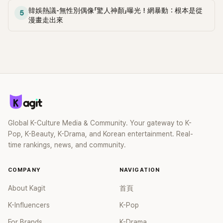
享了一段讓他印象深刻的往事。他透露，其實演藝圈中真的有
整起事件最讓人難受的，並不是他參與得少，而是他明明努力
韓娛熱議-無性別偶像「驚人神顏」曝光！網暴動：根本是從
少數人，對粉絲的立場極度嚴格，其中就包括BTS的Jin。旗安
5
想跟上，卻仍只能在已經幾乎完成的作品中找自己的位置。
漫畫走出來
84表示：「有些藝人真的很誇張，像BTS Jin，連在鏡頭關掉之
後都會說，『不能談戀愛、不能結婚，那樣對粉絲不公平。』」他
還笑說，自己曾半開玩笑地對Jin說：「表面上說說就好，私底下
談就好了吧？」沒想到Jin卻立刻嚴肅回應：「不行，哥，真的不
行。」讓他相當震驚。 聽到這段話，Chuu也笑著接話表示：「那
我就等粉絲們都結婚之後再說吧。」雖然語氣帶點玩笑，但她也
坦言，想對粉絲好、珍惜粉絲支持的心情是真心的。 對此，旗
安84最後也感性表示，無論是Jin還是Chuu，都不是「學來的官
方說詞」，而是真的經常把粉絲掛在嘴邊，「一聽就知道，他們
是真的很在乎粉絲。」 這段私下對話曝光後，也讓不少粉絲再
Global K-Culture Media & Community. Your gateway to K-
度見識到Jin對粉絲的重視程度，而旗安84也忍不住感嘆：「真
Pop, K-Beauty, K-Drama, and Korean entertainment. Real-
的很難得。」
time rankings, news, and community.
COMPANY
NAVIGATION
About Kagit
首頁
K-Influencers
K-Pop
For Brands
K-Drama