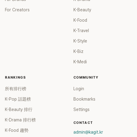
For Creators
K-Beauty
K-Food
K-Travel
K-Style
K-Biz
K-Medi
RANKINGS
COMMUNITY
所有排行榜
Login
K-Pop 話題榜
Bookmarks
K-Beauty 排行
Settings
K-Drama 排行榜
CONTACT
K-Food 趨勢
admin@kagit.kr