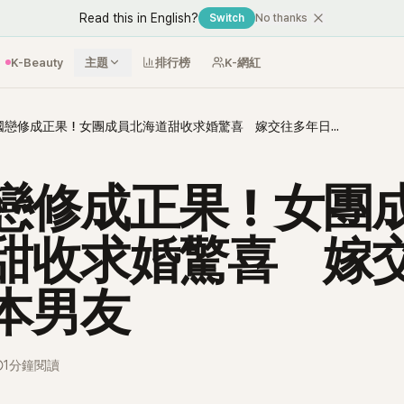
Read this in English?
Switch
No thanks
K-Beauty
主題
排行榜
K-網紅
跨國戀修成正果！女團成員北海道甜收求婚驚喜 嫁交往多年日本男友
戀修成正果！女團
甜收求婚驚喜 嫁
本男友
1分鐘閱讀