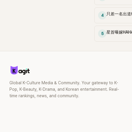
英父親目前擔任「
（Movement To E
只差一名出道f
4
Blindness）」
視障相關公益事業
場，秀英也被拍到
星首曝嫁HA
5
歌手兼慈善家 Se
開跑，氣氛相當自
上，秀英過去曾透
患視網膜色素病變（Re
Pigmentosa）
力受到嚴重影響。
表示，父親多年來
障者相關研究與公
Global K-Culture Media & Community. Your gateway to K-
此她也一路陪伴並
Pop, K-Beauty, K-Drama, and Korean entertainment. Real-
理念，擔任相關公
time rankings, news, and community.
大使。 除了參與
英多年來持續關注
2023年，她曾捐
（約新台幣700
明疾病治療研究基