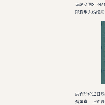
南韓女團SON
即將步入婚姻殿
洪宜珍於12日
婚驚喜，正式答