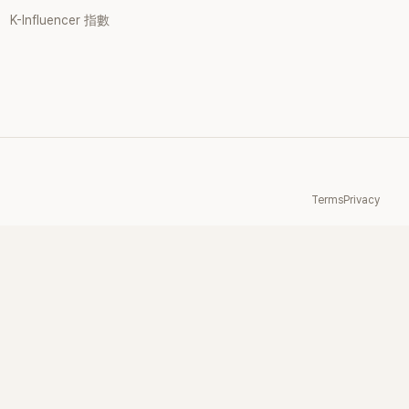
一刻開始就會心
K-Influencer 指數
即使工作忙碌到行
仍會想辦法主動聯
希澈回憶：「就算
是會傳訊息跟她說
r King》了』。」真
留的戀愛故事讓現
 對此，李孝利也
：「看來你前女友
偶像團體的隊長
Terms
Privacy
開玩笑表示：「太好
要把你的秘密全部
鬧出緋聞。」讓攝
成一片。一番話讓
斷。 預告曝光
引發韓網討論，不
示：「第一次聽到
初戀是在夜店認識
愧是金希澈，真的什
、「明明說不懂戀
愛故事最多的人就