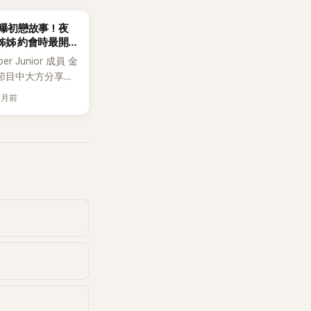
首曝初戀故事！夜
姊姊 約會時最開
事」
r Junior 成員 金
節目中大方分享過
，不僅毫無保留談
個月前
，更自爆是在夜店
友，讓現場來賓與
聽傻眼。 11日，
愛觀察綜藝《Love
戰爭）》公開首支預
目將由李孝利、徐
澈擔任固定班底，
臨分手危機的情侶
最真實、直接的戀
了討論來賓戀情
持人的感情觀與戀
為節目一大看點。
曝光的預告中，金
還試圖維持偶像形