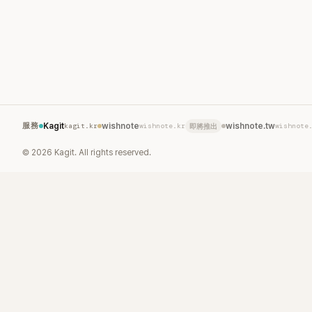
幫助視障人士及遺
疾病患者獲得更多
此次馬拉松活動中
自與參賽者一同完
現對公益活動的支
解，本次活動所得
數用於視障者福利
計畫。 另一方面
服務
Kagit
kagit.kr
wishnote
wishnote.kr
wishnote.tw
淏分手消息於本月
wishnote
即將推出
英所屬公司當時證
©
2026
Kagit. All rights reserved.
鄭敬淏最近確實已
人自2012年開始
2014年公開認愛
達14年，一直被
圈代表性的長跑情
得不少粉絲支持與
最終仍選擇各自走
道路，消息曝光後
及社群平台掀起熱
今在分手消息公開
身，秀英並未受到