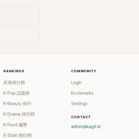
經表示：「不好意
像，所以不懂戀愛
已經44歲了，但
」 沒想到話才剛說
就徹底放飛自我。
的情侶問題，金希
直白建議：「先親
知道了嗎？」接著
撼彈，自爆：「我
愛，是跟在夜店認
RANKINGS
COMMUNITY
。」一句話瞬間讓
。 隨著話匣子打
所有排行榜
Login
也開始回憶起自己
。他透露，當年交
K-Pop 話題榜
Bookmarks
的事情之一，就是
K-Beauty 排行
Settings
咖費用。「以前交
我包網咖，我真的
K-Drama 排行榜
CONTACT
談到熱戀時期的心
K-Food 趨勢
admin@kagit.kr
掩飾表示：「光想
見女朋友，我從握
K-Style 排行榜