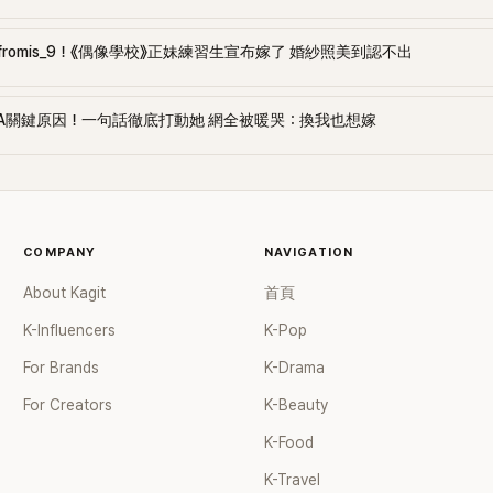
消除失明運動
不得的是，妹妹喜歡的偶像並
象。他一本正
radicate
非BOYNEXTDOOR成員，而是
思，我是偶
romis_9！《偶像學校》正妹練習生宣布嫁了 婚紗照美到認不出
理事長，長期投入
其他男團的偶像，而且還是與
這種事。雖然
。 活動現
BOYNEXTDOOR同屬五代男團
我真的不懂。
與韓國知名
的競爭對手。 Taesan透露，妹
完，下一秒
HA關鍵原因！一句話徹底打動她 網全被暖哭：換我也想嫁
an 一同等待
妹不但會購買偶像專輯、周邊
面對節目中
然。 事實
商品，也會特地前往偶像生日
澈直接給出超
露，父親罹
咖啡廳應援活動打卡。不僅如
一次看看不就
tinitis
此，當妹妹表示想去看對方的
更突然丟出震
已超過15年，視
演唱會時，最後買單的人依然
的第一段戀
COMPANY
NAVIGATION
她也曾公開
是哥哥Taesan。 換句話說，從
識的姊姊交往
積極投入視
專輯、周邊到演唱會門票，幾
全場氣氛炸開
About Kagit
首頁
益活動，因
乎都是Taesan親自出錢贊助。
開，金希澈
支持父親的
K-Influencers
這段故事曝光後迅速在社群平
K-Pop
的戀愛往事
益組織宣傳
台掀起討論。 不少粉絲被
往時最幸福
For Brands
K-Drama
活動之外，秀
Taesan的寵妹行為融化，紛紛
女友幫他付網
視障議題。
留言表示：「這根本是年度最佳
往的姊姊幫
For Creators
K-Beauty
出3億韓元
哥哥吧！」、「自己當偶像，結果
超開心。」 
K-Food
萬元），作為失
妹妹迷別人，還幫忙出錢追
情，他也毫不
金，希望能
星。」、「Taesan真的太暖
到等等要去
K-Travel