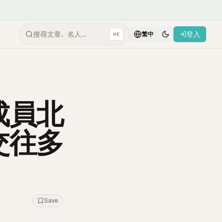
搜尋文章、名人…
登入
⌘K
繁中
成員北
交往多
Save