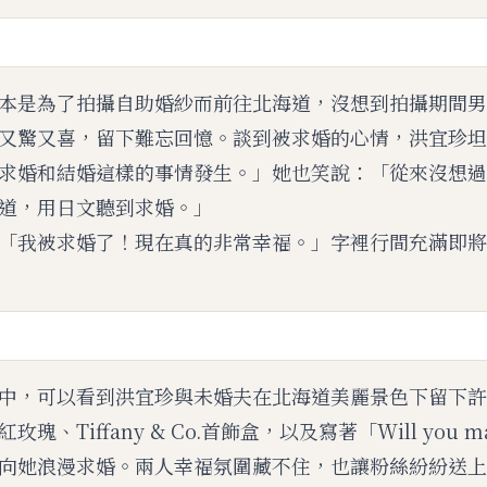
u
t
e
本是為了拍攝自助婚紗而前往北海道，沒想到拍攝期間男
又驚又喜，留下難忘回憶。談到被求婚的心情，洪宜珍坦
求婚和結婚這樣的事情發生。」她也笑說：「從來沒想過
道，用日文聽到求婚。」
「我被求婚了！現在真的非常幸福。」字裡行間充滿即將
中，可以看到洪宜珍與未婚夫在北海道美麗景色下留下許
瑰、Tiffany & Co.首飾盒，以及寫著「Will you m
向她浪漫求婚。兩人幸福氛圍藏不住，也讓粉絲紛紛送上