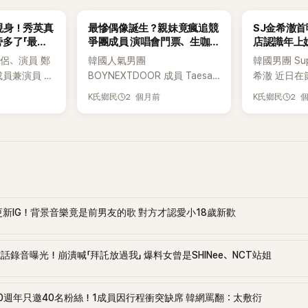
K-POP
K-POP
現身！秀英真
最慘偶像誕生？親妹竟瘋追競
SJ金希澈
多了「最重
爭團成員 演唱會門票、生咖都
店認識年上
他買單
心的是「這件
侶、演員 鄭
韓國人氣男團
韓國男團 Supe
成員兼演員 崔
BOYNEXTDOOR 成員 Taesan
希澈 近日在
束長達14年的
近日在節目中分享一段與妹妹
往戀愛經歷
2 個月前
2 
K氏鄉民
K氏鄉民
絲。在結束
有關的趣事，沒想到內容曝光
起初戀故事
後，秀英首度
後讓大批粉絲笑翻，直呼他根
認識年上女
界高度關
本是「模範哥哥代表」。 Taesan
工作人員全都
出席在首爾麻
日前與隊友雲鶴、宰鉉一同出
JTBC全新戀
平廣場所舉
演由「國民MC」劉在錫 主持網路
War（戀愛
視障者同行馬拉
節目《Mini 藉口GO》。節目中聊
告影片。節
athon With
到家人話題時，Taesan意外透
章焄與金希
aired）」活
露，自己辛苦賺來的收入，有
透過分析面
更新IG！背景音樂竟是前男友的歌 對方才認愛小18歲新歡
入公益。 當
一部分其實都進了另一位偶像
故事，提供
尾，以輕便
的口袋。原因竟然是他的親妹
愛建議。 除
話錄音曝光！崩潰喊「拜託放過我」 爆料女曾是SHINee、NCT站姐
備參加馬拉
妹。 Taesan表示，自己平時會
外，三位主
的是，她的
給妹妹零用錢，但妹妹並沒有
愛經驗也成
動，父女同
拿去買衣服或吃美食，而是全
尤其在最新
NK 10週年只邀40名粉絲！1成員因行程衝突缺席 韓網罵翻：太敷衍
眾目光。秀
部投入追星活動。 更讓人哭笑
希澈一開始