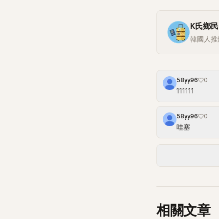
K氏鄉民
韓國人推
58yy96
0
111111
58yy96
0
哇塞
相關文章