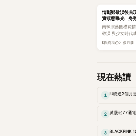
K-POP
情斷鄭敬淏後首
實狀態曝光 身旁
要男人」
南韓演藝圈模範情
敬淏 與少女時代
秀英 日前證實結
2 個月前
K氏鄉民
戀情，震撼不少粉
長達14年的戀情
公開現身，引發外
注。 13日，秀英
浦區世界盃公園和
現在熱讀
辦的「第12屆與
松（Together Mar
The Visually Imp
IU睽違3個月
1
動，以實際行動投
天秀英綁著俐落馬
黃晸珉77通電
運動裝扮現身，準
2
松賽事。值得一提
父親也一同出席活
BLACKPI
3
框畫面吸引不少民