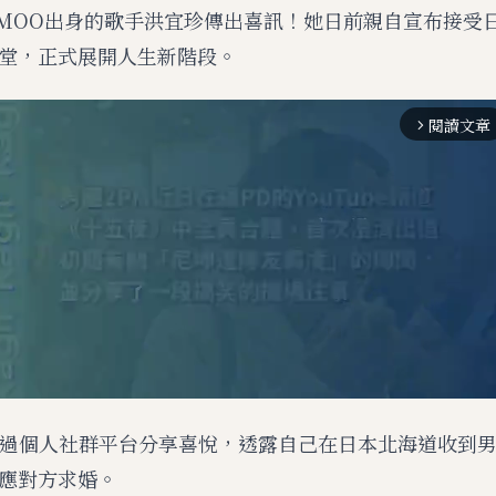
AMOO出身的歌手洪宜珍傳出喜訊！她日前親自宣布接受
堂，正式展開人生新階段。
閱讀文章
arrow_forward_ios
透過個人社群平台分享喜悅，透露自己在日本北海道收到
應對方求婚。
M