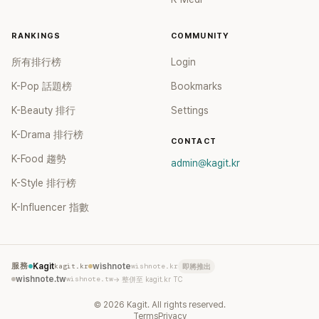
RANKINGS
COMMUNITY
所有排行榜
Login
K-Pop 話題榜
Bookmarks
K-Beauty 排行
Settings
K-Drama 排行榜
CONTACT
K-Food 趨勢
admin@kagit.kr
K-Style 排行榜
K-Influencer 指數
服務
Kagit
kagit.kr
wishnote
wishnote.kr
即將推出
wishnote.tw
wishnote.tw
→ 整併至 kagit.kr TC
©
2026
Kagit. All rights reserved.
Terms
Privacy