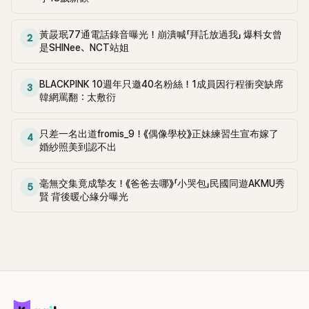
黃晸珉77通電話錄音曝光！崩潰喊「拜託放過我」 爆料女曾
2
是SHINee、NCT站姐
BLACKPINK 10週年只邀40名粉絲！1成員因行程衝突缺席
3
韓網罵翻：太敷衍
只差一名出道fromis_9！《偶像學校》正妹練習生宣布嫁了
4
婚紗照美到認不出
毫無交集竟成摯友！《爸爸去哪》「小哭包」民國同遊AKMU秀
5
賢 背後暖心緣分曝光