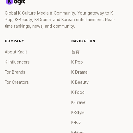
Global K-Culture Media & Community. Your gateway to K-
Pop, K-Beauty, K-Drama, and Korean entertainment. Real-
time rankings, news, and community.
COMPANY
NAVIGATION
About Kagit
首頁
K-Influencers
K-Pop
For Brands
K-Drama
For Creators
K-Beauty
K-Food
K-Travel
K-Style
K-Biz
K-Medi