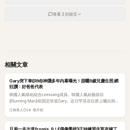
查看 2 則留言
相關文章
K-POP
Gary突下車《RM》神隱多年內幕曝光！甜曬9歲兒慶生照 網
狂讚：好爸爸代表
韓國人氣嘻哈組合Leessang成員、韓國人氣綜藝節目
《Running Man》前固定班底Gary，近日罕見在社群上曬出與兒
子姜Hao（姜好）的溫馨舊照，並感性透露當初暫停演藝圈活
10 個月前
江南美人
動的原因，滿滿父愛讓網友感動不已。 15日，Gary在個人IG帳
號發布了一張抱著兒子姜Hao（姜好）的溫馨舊照，慶祝兒子9
歲的生日。並感性寫到：「當年決定暫停演藝事業，花更多時間
K-POP
只差一名出道fromis_9！《偶像學校》正妹練習生宣布嫁了