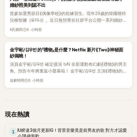
陪伴你成長，是我人生中最正確的選擇。我們要一直幸福下去
婚紗照美到認不出
喔！」一番父愛爆棚的言論引起網友熱議，直呼「爸爸也太暖
曾參加選秀節目《偶像學校》的前練習生、現年29歲的韓國模特
了！」、「根本人生勝利組！」 事實上，Gary原本以音樂與綜藝節
兒柳智娜（유지나），近日無預警在社群平台公開一系列婚紗
目《Running Man》等活動紅遍亞洲，卻突然在2017年宣布退出
照，親自宣布即將步入婚姻，消息曝光後讓不少曾追看節目的
5 小時前
節目，引起外界各種揣測。當時他表示想專注於音樂創作而退
K氏鄉民
粉絲又驚又喜，紛紛送上祝福。
出，卻在不久後悄悄與小10歲圈外女友低調完婚並生下兒子姜
Hao，消息曝光後震驚整個韓娛圈。 當時Gary為了專注家庭，
K-DRAMA
金宇彬/김우빈 的「禮物」是什麼？Netflix 新片《Two》神秘面
更完全神隱於螢光幕之外，直到2020年才帶著萌爆網友的兒子
紗揭曉！
姜Hao出演親子實境秀《超人回來了》，父子倆的超萌互動瞬間
收割大票粉絲，姜Hao更因乖巧可愛的暖男個性，圈粉無數「姨
演員金宇彬/김우빈 確定接演 tvN 全新運動奇幻劇《禮物》的男主
母」。 Gary也曾在節目上坦言：「過去20多年一直從事演藝工
角，預告今年將重返小螢幕啦！ 金宇彬/김우빈 主演《禮物》的詳
作，身心有點超負荷，剛好休息期間結婚生子，自然而然成了
細資訊韓劇《禮物》改編自網路漫畫，劇情講述一位離開大聯
5 小時前
追劇時間
育嬰假。雖然休息時間變長了，但那段時間我一點也不覺得不
盟、轉而訓練高中生的棒球教練的故事，金宇彬/김우빈 將飾演
幸福」粉絲紛紛留言表示支持，盛讚Gary真的是「好爸爸典範」。
這位教練。根據 Dramabeans 的報導，本劇將由《我們的藍調
此外，今年2月，Gary宣布與DuoVer娛樂簽下專屬合約，預告
時光》的導演金圭泰/김규태 和咸勝勳/함승훈 共同執導，編劇團
將展開全新演藝計畫，令粉絲期待不已。
隊則有閔貞/민정、海珠/해주、成恩/성은 等作家參與執筆。《禮
物》預計將在 2026 年下半年播出喔！ 2 個新公布的企劃案截
現在熱讀
至 2026 年 8 月 7 日為止，新公布的內容 Netflix 宣布製作動
作喜劇電
IU睽違3個月更新IG！背景音樂竟是前男友的歌 對方才認愛
1
小18歲新歡