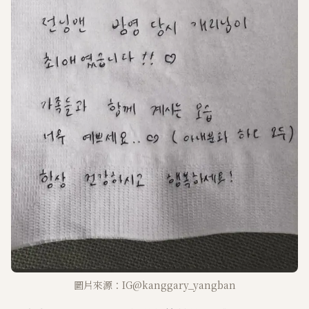
圖片來源：IG@kanggary_yangban