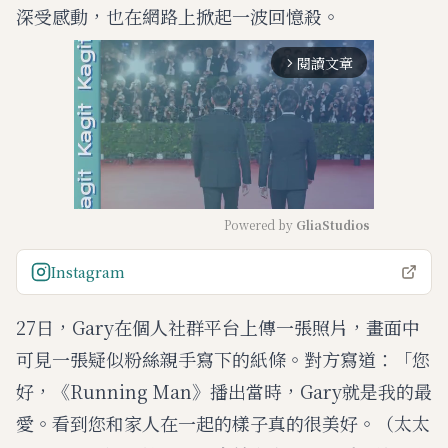
深受感動，也在網路上掀起一波回憶殺。
閱讀文章
arrow_forward_ios
Powered by 
GliaStudios
M
Instagram
u
t
27日，Gary在個人社群平台上傳一張照片，畫面中
e
可見一張疑似粉絲親手寫下的紙條。對方寫道：「您
好，《Running Man》播出當時，Gary就是我的最
愛。看到您和家人在一起的樣子真的很美好。（太太