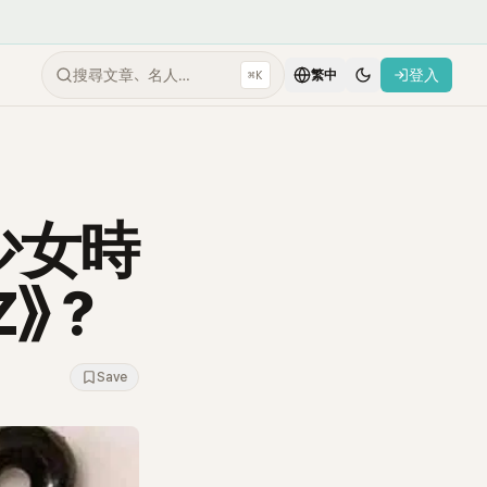
搜尋文章、名人…
登入
⌘K
繁中
少女時
Z》？
Save