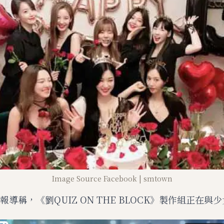
Image Source Facebook | smtown
報導稱，《劉QUIZ ON THE BLOCK》製作組正在