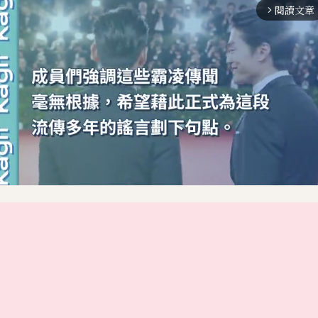
閱讀文章
arrow_forward_ios
M
u
t
e