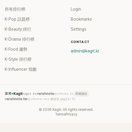
所有排行榜
Login
K-Pop 話題榜
Bookmarks
K-Beauty 排行
Settings
K-Drama 排行榜
CONTACT
K-Food 趨勢
admin@kagit.kr
K-Style 排行榜
K-Influencer 指數
服務
Kagit
kagit.kr
wishnote
wishnote.kr
即將推出
wishnote.tw
wishnote.tw
→ 整併至 kagit.kr TC
©
2026
Kagit. All rights reserved.
Terms
Privacy