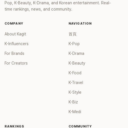
Pop, K-Beauty, K-Drama, and Korean entertainment. Real-
time rankings, news, and community.
COMPANY
NAVIGATION
About Kagit
首頁
K-Influencers
K-Pop
For Brands
K-Drama
For Creators
K-Beauty
K-Food
K-Travel
K-Style
K-Biz
K-Medi
RANKINGS
COMMUNITY