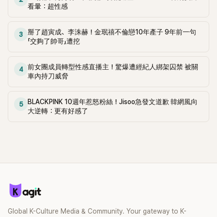
看暈：超性感
掰了趙寅成、李洙赫！金珉禧不倫戀10年產子 9年前一句
3
「交夠了帥哥」遭挖
前女團成員轉型性感直播主！驚爆遭經紀人綁架囚禁 被關
4
車內持刀威脅
BLACKPINK 10週年惹怒粉絲！Jisoo急發文道歉 韓網風向
5
大逆轉：更有好感了
Global K-Culture Media & Community. Your gateway to K-