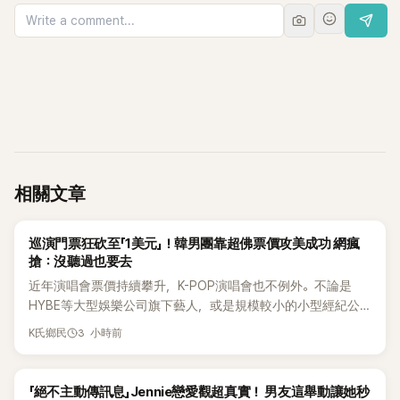
相關文章
K-POP
巡演門票狂砍至「1美元」！韓男團靠超佛票價攻美成功 網瘋
搶：沒聽過也要去
近年演唱會票價持續攀升，K-POP演唱會也不例外。不論是
HYBE等大型娛樂公司旗下藝人，或是規模較小的小型經紀公
司，偶爾都會引發粉絲對票價過高的抱怨，甚至直呼「太不合
3 小時前
K氏鄉民
理」。沒想到近日卻有韓國男團反其道而行，直接祭出超佛心票
價，意外在海外掀起話題。
K-POP
「絕不主動傳訊息」Jennie戀愛觀超真實！ 男友這舉動讓她秒