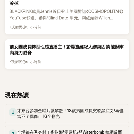
冷掉
BLACKPINK成員Jennie近日登上美國雜誌《COSMOPOLITAN》
YouTube頻道，參與「Blind Date」單元，與總編輯Willah
Bennett大聊感情話題，從挑選約會對象、聯絡方式，到第一次
5 小時前
K氏鄉民
約會可能瞬間扣分的行為，全都大方分享，直率又帶點幽默的
戀愛觀引發討論。
K-POP
前女團成員轉型性感直播主！驚爆遭經紀人綁架囚禁 被關車
內持刀威脅
9 小時前
K氏鄉民
現在熱讀
才來台參加金唱片就解散！18歲男團成員突發黑底文「再也
1
當不了偶像」 IG全刪光
全場都在秀身材！崔叡娜「零露肌」登Waterbomb 韓網反而
2