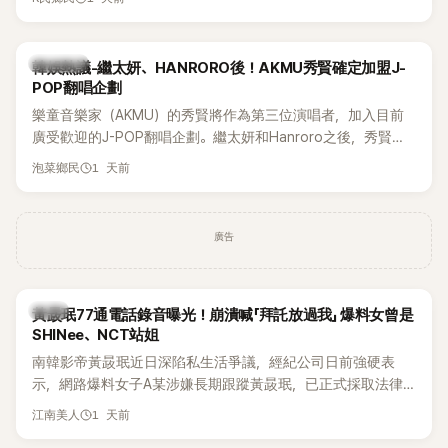
鴉、滑板等文化元素。雖然並非出身四大經紀公司，仍憑藉鮮
明的音樂風格，在海外尤其是歐美市場累積不少人氣，逐漸成
為第五代女團中極具辨識度的新生代代表之一。
熱議討論
韓娛熱議-繼太妍、HANRORO後！AKMU秀賢確定加盟J-
POP翻唱企劃
樂童音樂家（AKMU）的秀賢將作為第三位演唱者，加入目前
廣受歡迎的J-POP翻唱企劃。繼太妍和Hanroro之後，秀賢已
獲選為第三首翻唱歌曲的主唱，並於近期完成錄音。
1 天前
泡菜鄉民
廣告
韓星
黃晸珉77通電話錄音曝光！崩潰喊「拜託放過我」 爆料女曾是
SHINee、NCT站姐
南韓影帝黃晸珉近日深陷私生活爭議，經紀公司日前強硬表
示，網路爆料女子A某涉嫌長期跟蹤黃晸珉，已正式採取法律
行動。不過，A並未停止發聲，持續透過社群平台公開爆料，反
1 天前
江南美人
駁經紀公司的說法，強調兩人一直維持雙向聯繫，並非外界所