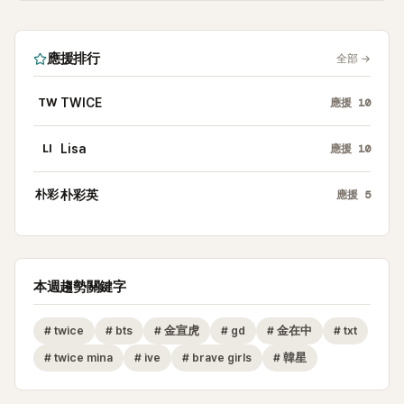
應援排行
全部
→
TW
TWICE
應援
10
LI
Lisa
應援
10
朴彩
朴彩英
應援
5
本週趨勢關鍵字
#
twice
#
bts
#
金宣虎
#
gd
#
金在中
#
txt
#
twice mina
#
ive
#
brave girls
#
韓星