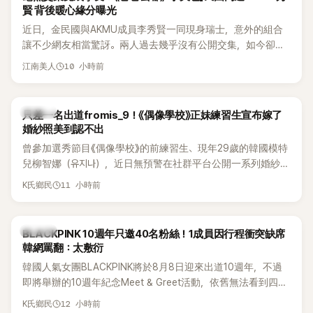
賢 背後暖心緣分曝光
近日，金民國與AKMU成員李秀賢一同現身瑞士，意外的組合
讓不少網友相當驚訝。兩人過去幾乎沒有公開交集，如今卻一
起踏上瑞士之旅，也讓粉絲紛紛好奇：「他們到底是怎麼認識
10 小時前
江南美人
的？」
K-POP
只差一名出道fromis_9！《偶像學校》正妹練習生宣布嫁了
婚紗照美到認不出
曾參加選秀節目《偶像學校》的前練習生、現年29歲的韓國模特
兒柳智娜（유지나），近日無預警在社群平台公開一系列婚紗
照，親自宣布即將步入婚姻，消息曝光後讓不少曾追看節目的
11 小時前
K氏鄉民
粉絲又驚又喜，紛紛送上祝福。
K-POP
BLACKPINK 10週年只邀40名粉絲！1成員因行程衝突缺席
韓網罵翻：太敷衍
韓國人氣女團BLACKPINK將於8月8日迎來出道10週年，不過
即將舉辦的10週年紀念Meet & Greet活動，依舊無法看到四人
合體。根據韓媒《MyDaily》7日報導，當天將由Jisoo（智秀）、
12 小時前
K氏鄉民