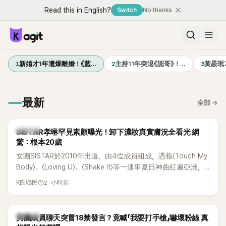
Read this in English?
Switch
No thanks
1
2
3
新婚才1年遭爆離婚！《藍…
主持11年突退《認哥》！…
黃晸珉
最新
全部
→
K-POP
SISTAR孝琳罕見素顏曝光！卸下濃妝真實膚況全看光 網
驚：根本20歲
女團SISTAR於2010年出道，由4位成員組成，憑藉〈Touch My
Body〉、〈Loving U〉、〈Shake It〉等一連串夏日神曲紅遍亞洲，
獲封「夏日女王」。不過，團體在出道滿7年後宣布解散，成員各
2 小時前
K氏鄉民
自投入個人演藝事業。向來以性感火辣形象和強大舞台氣場著
稱的孝琳，近日在社群分享與「排球女王」金軟景聚餐的日常，
不僅展現兩人多年不變的好交情，她幾乎素顏入鏡的真實模
K-POP
男團成員聊天突冒18禁發言？竟喊「我要打手槍」嚇壞粉絲 真
樣，也意外掀起網友熱議。