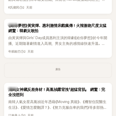
終不幸身亡，消息曝光後震驚韓網，也讓不少粉絲湧入社群平
2 天前
K氏鄉民
台哀悼。事發後，死者親友也陸續出面證實噩耗，並呼籲外界
停止揣測，盼逝者安息。
韓劇
《給你夢想》黃寅燁、惠利激情床戲瘋傳！火辣激吻尺度太猛
網驚：韓劇太敢拍
由黃寅燁與Girls' Day成員惠利主演的韓劇《給你夢想》於今年開
播，近期隨著劇情進入高潮，男女主角的感情線快速升溫。最
新播出的第8集不僅上演火辣吻戲，更接連出現床戲橋段，讓
2 天前
年糕歐巴
相關片段在網路上瘋傳，引發觀眾熱烈討論。
廣告
韓星
清純女神藏反差身材！高胤禎露背洩「超猛背肌」 網驚：完
全沒想到
南韓人氣女星高胤禎近年憑藉《Moving 異能》、《機智住院醫生
生活》、《愛情怎麼翻譯？》、《努力克服自卑的我們》等多部熱門
作品，躍升為韓劇新一代女神代表，不僅演技備受肯定，精緻
2 天前
江南美人