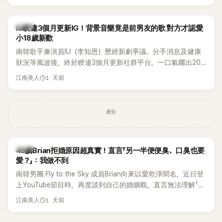
Rosé與Jennie出席，Lisa則因行程安排確定缺席，再度引發粉
絲熱議。
韓星
IU睽違3個月更新IG！背景音樂竟是前男友的歌 對方才認愛
小18歲新歡
南韓歌手兼演員IU（李知恩）歷經新劇爭議、分手消息及健康
狀況等風波後，終於睽違3個月更新社群平台，一口氣曬出20
張近況照，讓大批粉絲又驚又喜。不過，比起照片本身，更引
1 天前
江南美人
發熱議的是，她竟選用前男友張基河所屬樂團的歌曲作為背景
音樂，意外掀起韓網討論。
廣告
韓星
45歲Brian拒婚原因超真實！直言「另一半便便臭、口臭也要
愛？」：我做不到
南韓男團 Fly to the Sky 成員Brian向來以愛乾淨聞名，近日登
上YouTube節目時，再度談到自己的婚姻觀，直言無法理解「連
另一半的口臭、便便臭都要愛」這種說法，更大方表明自己是不
1 天前
江南美人
婚主義者，一番超直白發言掀起熱議。