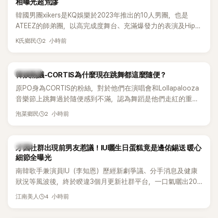
相曝光超荒謬
韓國男團xikers是KQ娛樂於2023年推出的10人男團，也是
ATEEZ的師弟團，以高完成度舞台、充滿爆發力的表演及Hip-
Hop風格聞名，出道後迅速累積大批海內外粉絲，近年也陸續
2 小時前
K氏鄉民
登上Lollapalooza等國際大型音樂節，展現新生代男團的舞台
實力。
熱議討論
韓娛熱議-CORTIS為什麼現在跳舞都這麼隨便？
原PO身為CORTIS的粉絲，對於他們在演唱會和Lollapalooza
音樂節上跳舞過於隨便感到不滿，認為舞蹈是他們走紅的重要
原因，希望他們能更認真地表演。
2 小時前
泡菜鄉民
韓星
才因社群出現前男友惹議！IU曬生日蛋糕竟是邊佑錫送 暖心
細節全曝光
南韓歌手兼演員IU（李知恩）歷經新劇爭議、分手消息及健康
狀況等風波後，終於睽違3個月更新社群平台，一口氣曬出20
張近況照，讓大批粉絲又驚又喜。其中，一張生日蛋糕照意外
4 小時前
江南美人
掀起熱議，不僅送禮人的身分曝光，就連貼文背景音樂也被眼
尖網友發現暗藏玄機，在韓網引發兩波討論。