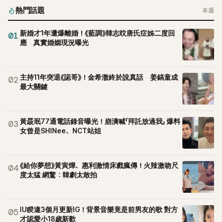
熱門話題
本週
新婚才1年遭爆離婚！《藍調》韓志旼唐氏症姊二度回
01
應 真實婚姻現況曝光
主持11年突退《認哥》！金希澈終於說真話 姜鎬童成
02
最大關鍵
黃晸珉77通電話錄音曝光！崩潰喊「拜託放過我」 爆料
03
女曾是SHINee、NCT站姐
《給你夢想》黃寅燁、惠利激情床戲瘋傳！火辣激吻尺
04
度太猛 網驚：韓劇太敢拍
IU睽違3個月更新IG！背景音樂竟是前男友的歌 對方
05
才認愛小18歲新歡