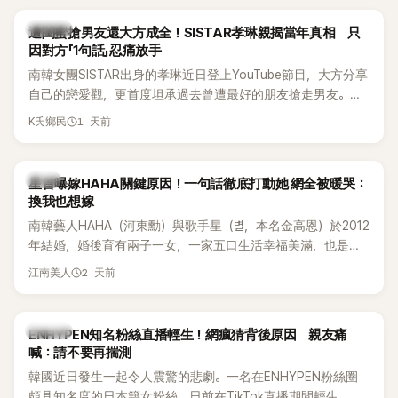
稱的單方面騷擾。如今，韓媒《Dispatch》再曝光雙方77通電話
的錄音內容，而A也首度承認自己過去曾是SHINee、NCT等偶
K-POP
遭閨蜜搶男友還大方成全！SISTAR孝琳親揭當年真相 只
像團體的「站姐」，事件持續延燒。
因對方「1句話」忍痛放手
南韓女團SISTAR出身的孝琳近日登上YouTube節目，大方分享
自己的戀愛觀，更首度坦承過去曾遭最好的朋友搶走男友。她
表示，當時選擇瀟灑放手，但如果同樣的事情現在再發生，「我
1 天前
K氏鄉民
絕對不會坐視不管」，直率發言掀起熱議。
韓星
星首曝嫁HAHA關鍵原因！一句話徹底打動她 網全被暖哭：
換我也想嫁
南韓藝人HAHA（河東勳）與歌手星（별，本名金高恩）於2012
年結婚，婚後育有兩子一女，一家五口生活幸福美滿，也是韓
國演藝圈公認的模範夫妻。近日，星首度公開當年決定嫁給
2 天前
江南美人
HAHA的關鍵原因，竟是一句讓她至今仍難忘的話，也成為她
點頭步入婚姻的最大理由。
K-POP
ENHYPEN知名粉絲直播輕生！網瘋猜背後原因 親友痛
喊：請不要再揣測
韓國近日發生一起令人震驚的悲劇。一名在ENHYPEN粉絲圈
頗具知名度的日本籍女粉絲，日前在TikTok直播期間輕生，最