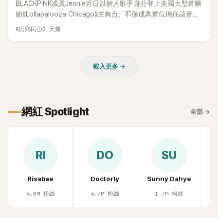
BLACKPINK成員Jennie近日以個人歌手身分登上美國大型音樂
節《Lollapalooza Chicago》主舞台，不僅成為首位擔任該音樂
節Headliner（壓軸主秀）的K-POP女SOLO歌手，寫下全新紀
2 天前
K氏鄉民
錄。然而，演出結束後卻掀起兩極評價，不僅現場歌唱實力遭
部分網友質疑，就連美國當地媒體也毫不留情給出負評，甚至
形容整場演出「就像一場豪華KTV」。
載入更多 →
網紅 Spotlight
全部
→
RI
DO
SU
Risabae
Doctorly
Sunny Dahye
H
4.0M
粉絲
4.7M
粉絲
1.7M
粉絲