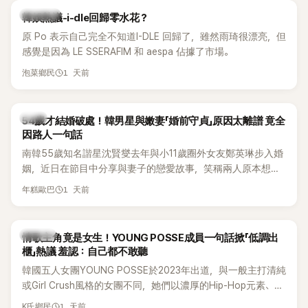
熱議討論
韓娛熱議-i-dle回歸零水花？
原 Po 表示自己完全不知道I-DLE 回歸了，雖然雨琦很漂亮，但
感覺是因為 LE SSERAFIM 和 aespa 佔據了市場。
1 天前
泡菜鄉民
韓星
54歲才結婚破處！韓男星與嫩妻「婚前守貞」原因太離譜 竟全
因路人一句話
南韓55歲知名諧星沈賢燮去年與小11歲圈外女友鄭英琳步入婚
姻，近日在節目中分享與妻子的戀愛故事，笑稱兩人原本想享
受兩人世界，沒想到站在飯店門口時竟被路人認出，還一路替
1 天前
年糕歐巴
他們加油打氣，讓他害羞到最後直接放棄進飯店，意外成了婚
前一直堅守「婚前守貞」的原因之一。
K-POP
情歌主角竟是女生！YOUNG POSSE成員一句話掀「低調出
櫃」熱議 羞認：自己都不敢聽
韓國五人女團YOUNG POSSE於2023年出道，與一般主打清純
或Girl Crush風格的女團不同，她們以濃厚的Hip-Hop元素、自
創Rap及成員親自參與創作為特色，MV也融入美式街頭、塗
1 天前
K氏鄉民