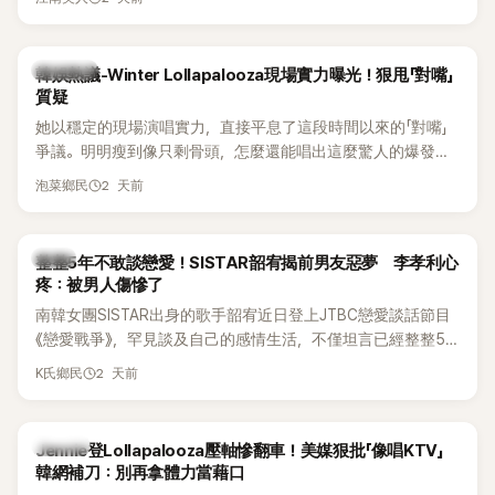
五官與清新空靈的氣質也擄獲大批粉絲。近日，她因分享一組
近況照意外掀起熱議，不是因為仙氣十足的美貌，而是藏在纖
細身材下的超狂背肌與肩膀線條，反差感十足，讓不少網友看
熱議討論
韓娛熱議-Winter Lollapalooza現場實力曝光！狠甩「對嘴」
傻直呼：「原來她身材這麼猛！」
質疑
她以穩定的現場演唱實力，直接平息了這段時間以來的「對嘴」
爭議。明明瘦到像只剩骨頭，怎麼還能唱出這麼驚人的爆發力
和音量？
2 天前
泡菜鄉民
韓星
整整5年不敢談戀愛！SISTAR韶宥揭前男友惡夢 李孝利心
疼：被男人傷慘了
南韓女團SISTAR出身的歌手韶宥近日登上JTBC戀愛談話節目
《戀愛戰爭》，罕見談及自己的感情生活，不僅坦言已經整整5
年沒有談戀愛，更首度透露空窗至今的原因，全與上一段戀情
2 天前
K氏鄉民
有關，一番真心告白讓現場來賓都相當震驚。
K-POP
Jennie登Lollapalooza壓軸慘翻車！美媒狠批「像唱KTV」
韓網補刀：別再拿體力當藉口