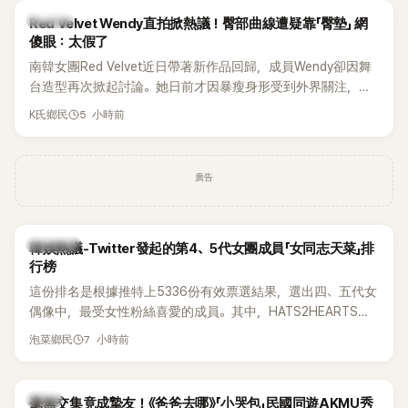
K-POP
Red Velvet Wendy直拍掀熱議！臀部曲線遭疑靠「臀墊」 網
傻眼：太假了
南韓女團Red Velvet近日帶著新作品回歸，成員Wendy卻因舞
台造型再次掀起討論。她日前才因暴瘦身形受到外界關注，又
被質疑在舞台上使用臀墊，如今最新打歌舞台曝光後，再度因
5 小時前
K氏鄉民
身形比例引發熱議。
廣告
熱議討論
韓娛熱議-Twitter發起的第4、5代女團成員「女同志天菜」排
行榜
這份排名是根據推特上5336份有效票選結果，選出四、五代女
偶像中，最受女性粉絲喜愛的成員。其中，HATS2HEARTS成
員包攬了前三名，展現了她們在女性社群中的高人氣。
7 小時前
泡菜鄉民
韓星
毫無交集竟成摯友！《爸爸去哪》「小哭包」民國同遊AKMU秀