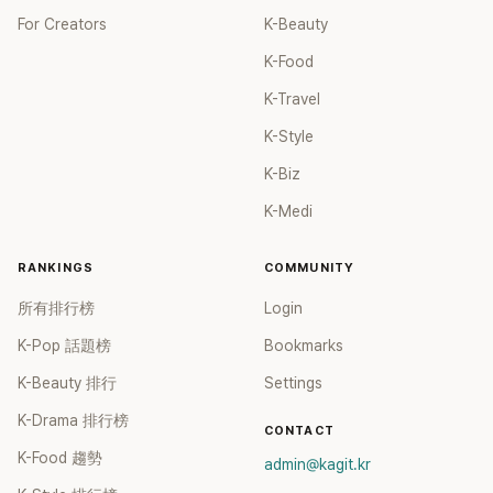
For Creators
K-Beauty
K-Food
K-Travel
K-Style
K-Biz
K-Medi
RANKINGS
COMMUNITY
所有排行榜
Login
K-Pop 話題榜
Bookmarks
K-Beauty 排行
Settings
K-Drama 排行榜
CONTACT
K-Food 趨勢
admin@kagit.kr