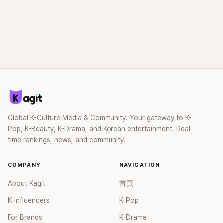
Global K-Culture Media & Community. Your gateway to K-
Pop, K-Beauty, K-Drama, and Korean entertainment. Real-
time rankings, news, and community.
COMPANY
NAVIGATION
About Kagit
首頁
K-Influencers
K-Pop
For Brands
K-Drama