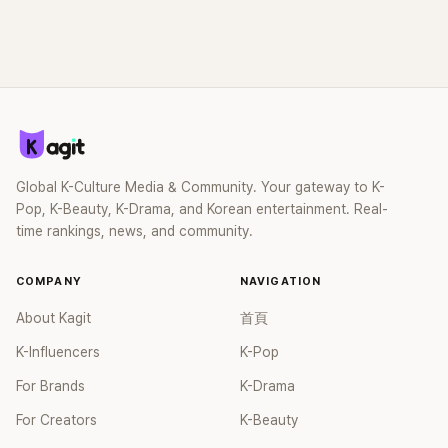
Global K-Culture Media & Community. Your gateway to K-
Pop, K-Beauty, K-Drama, and Korean entertainment. Real-
time rankings, news, and community.
COMPANY
NAVIGATION
About Kagit
首頁
K-Influencers
K-Pop
For Brands
K-Drama
For Creators
K-Beauty