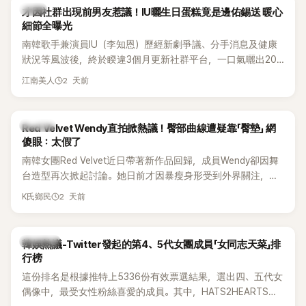
韓星
才因社群出現前男友惹議！IU曬生日蛋糕竟是邊佑錫送 暖心
細節全曝光
南韓歌手兼演員IU（李知恩）歷經新劇爭議、分手消息及健康
狀況等風波後，終於睽違3個月更新社群平台，一口氣曬出20
張近況照，讓大批粉絲又驚又喜。其中，一張生日蛋糕照意外
2 天前
江南美人
掀起熱議，不僅送禮人的身分曝光，就連貼文背景音樂也被眼
尖網友發現暗藏玄機，在韓網引發兩波討論。
K-POP
Red Velvet Wendy直拍掀熱議！臀部曲線遭疑靠「臀墊」 網
傻眼：太假了
南韓女團Red Velvet近日帶著新作品回歸，成員Wendy卻因舞
台造型再次掀起討論。她日前才因暴瘦身形受到外界關注，又
被質疑在舞台上使用臀墊，如今最新打歌舞台曝光後，再度因
2 天前
K氏鄉民
身形比例引發熱議。
熱議討論
韓娛熱議-Twitter發起的第4、5代女團成員「女同志天菜」排
行榜
這份排名是根據推特上5336份有效票選結果，選出四、五代女
偶像中，最受女性粉絲喜愛的成員。其中，HATS2HEARTS成