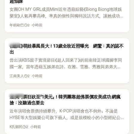
超煩躁
女團OH MY GIRL成員Mimi近年憑藉綜藝《Biong Biong地球娛
樂室》人氣再攀高峰，率真的個性與獨特說話方式，讓她成功塑
造鮮明形象。不過近日，韓國知名論壇卻出現一篇以「我真的超
2 小時前
年糕歐巴
討厭Mimi在《Biong Biong地球娛樂室》的發音」為題的文章，引
發大批網友熱烈討論。
韓星
《超回》萌娃暴風長大！13歲全妝近照曝光 網驚：真的認不
出
曾出演KBS親子實境節目《超人回來了》的前南韓足球國腳李同
國一家，當年憑藉五姊弟在詩、在雅、雪雅、秀雅與弟弟大發
（雪秀大）的可愛互動圈粉無數。隨著孩子們陸續長大，近況
2 小時前
江南美人
也持續受到關注。日前，大女兒李在詩才因成熟外貌掀起熱
議，就連一同出演節目的李鍾赫兒子李俊秀都忍不住留言讚
嘆。
K-POP
巡演門票狂砍至「1美元」！韓男團靠超佛票價攻美成功 網瘋
搶：沒聽過也要去
近年演唱會票價持續攀升，K-POP演唱會也不例外。不論是
HYBE等大型娛樂公司旗下藝人，或是規模較小的小型經紀公
司，偶爾都會引發粉絲對票價過高的抱怨，甚至直呼「太不合
2 小時前
K氏鄉民
理」。沒想到近日卻有韓國男團反其道而行，直接祭出超佛心票