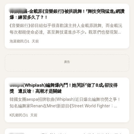
熱議討論
韓娛熱議-金載原《音樂銀行》被拱跳舞！「舞技突飛猛進」網讚
爆：練習多久了？！
《音樂銀行》節目組似乎很喜歡讓主持人金載原跳舞，而金載沅
每次都能使命必達，甚至舞技還進步不少。觀眾們也發現製作
單位對此樂此不疲。
1 天前
泡菜鄉民
廣告
K-POP
aespa〈Whiplash〉編舞爆內鬥！她哭訴「做了8成」卻沒得
獎 遭反嗆：高潮才是關鍵
韓國女團aespa招牌歌曲〈Whiplash〉近日爆出編舞功勞之爭！
知名編舞家Renan在Mnet新節目《Street World Fighter：
Directors' War》預告中，公開談及自己在〈Whiplash〉編舞上的
1 天前
K氏鄉民
貢獻，直言明明自己完成約8成舞蹈，2025 KOREA Awards「年
度編舞大賞」卻由Lachica拿走，讓她至今仍感到相當不平。