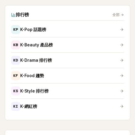
排行榜
全部
→
KP
K-Pop 話題榜
KB
K-Beauty 產品榜
KD
K-Drama 排行榜
KF
K-Food 趨勢
KS
K-Style 排行榜
KI
K-網紅榜