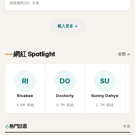
員包攬了前三名，展現了她們在女性社群中的高人氣。
2 天前
泡菜鄉民
載入更多 →
網紅 Spotlight
全部
→
RI
DO
SU
Risabae
Doctorly
Sunny Dahye
H
4.0M
粉絲
4.7M
粉絲
1.7M
粉絲
熱門話題
本週