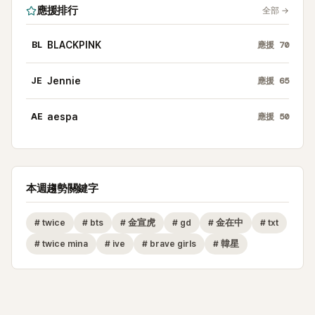
應援排行
全部
→
BL
BLACKPINK
應援
70
JE
Jennie
應援
65
AE
aespa
應援
50
本週趨勢關鍵字
#
twice
#
bts
#
金宣虎
#
gd
#
金在中
#
txt
#
twice mina
#
ive
#
brave girls
#
韓星