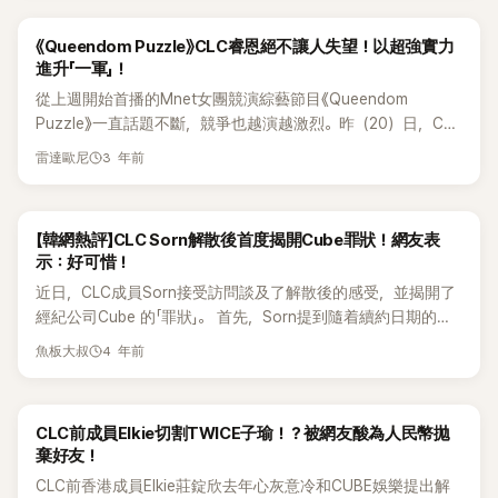
出節目成員中有睿恩的「教會歐巴」，而教會歐巴的真面目就是
年起開始挑戰演員之路，透過一部部作品累積演技實力，逐漸
會，也有出席睿恩的粉絲見面會，卻始終不能和CLC成員一起
成員梁世燦。聽到這個說法，全炫茂便說「一般提到教會歐巴，
拓展作為演員的戲路與可能性。最後，公司也向她喊話：「感謝
站上舞台，那問題根本不是沒時間，而是公司不讓她參加。」 也
《Queendom Puzzle》CLC睿恩絕不讓人失望！以超強實力
腦袋都會浮現特定形象，他(梁世燦)不是那樣的」接著補充「必須
權恩彬這 10 年來與Cube娛樂一同成長，成為代表公司的藝人
有粉絲直言：「她沒能在睿恩見面會上台、沒參加週年直播，現
進升「一軍」！
要像是丁海寅那樣的才行」 然而梁世燦卻打破全炫茂的幻想，
之一，也真心為即將展開新旅程的演員權恩彬應援。」 權恩彬
在連CLC重聚演唱會都無法出席。我們真的要相信這一切都只
從上週開始首播的Mnet女團競演綜藝節目《Queendom
比著自己的臉說「不過，現實中的教會歐巴通常都是長這樣」讓
自 2016 年隨 CLC 出道後，憑藉團內忙內形象打開知名度，後
是單純的行程衝突嗎？」 更有人將怒火直接指向有眞目前所屬
Puzzle》一直話題不斷，競爭也越演越激烈。昨（20）日，CLC
全場不禁噴笑。 睿恩則解釋所謂教會歐巴的由來「我們是同個
來除了歌手活動外，也積極跨足戲劇圈，陸續出演《壞爸爸》、
公司，認為公司限制她參與CLC相關活動。 6月1日，CLC官方
出身的睿恩更上演了一場超實力表演創造了傳奇舞台，吸引了
地方(東豆川)出身的，因為他真的很有名，身邊認識他的人也很
《Dear.M》、《放學後戰爭活動》等作品，逐步累積演員代表作。
公開最新團體照片，畫面中出現除了有眞之外的所有成員，也
3 年前
雷達歐尼
觀眾的注視。 當天在《Queendom Puzzle》中，出演者們準備
多，所以因此產生了內心的親密感」 聽完睿恩說法的世燦也好
不過，近日有粉絲發現，權恩彬在韓國入口網站上的經紀公司
等同正式證實她將缺席此次11週年紀念活動。 消息曝光後，再
了個人舞台中的升級對決。 由最初被分配到「2軍」的睿恩，在以
奇問道「那有在教會看過我嗎？」，睿恩卻結巴回應「沒有，因為
資訊與部分公開個人資料已遭刪除，引發外界各種猜測。甚至
度引發粉絲失望情緒。許多人感嘆，期待已久的CLC重聚終於
CLC選曲《BLACK DRESS》的LIGHTSUM 相雅表演後被點名為
年紀差距…所以不是同一個世代」 全炫茂聽完兩人的對話則一針
有部分網友懷疑，她是否有意暫停演藝活動，甚至逐步退出演
成真，卻無法看到完整體回歸。 有粉絲留言表示：「沒有有眞的
【韓網熱評】CLC Sorn解散後首度揭開Cube罪狀！網友表
下一個出演者。 在上台前睿恩表示：「想向眾人展現出我已成
見血表示「那就不是以教會歐巴身分認識的了」，再度讓全場都
藝圈。 隨後，就有網友發現，韓國知名百科網站「Namuwiki」公
CLC週年演唱會，真的讓人百感交集。」另一位粉絲則氣憤寫
示：好可惜！
長並回歸的模樣」，表達出她的決心。舞台開始時，睿恩好像
笑出聲。 小編：現實教會歐巴的長相就這樣平易近人~~
開的透明化紀錄中，疑似出現權恩彬本人親自提出刪除頁面的
下：「CLC終於重聚了，結果有眞卻不能一起參加，真的把一切
近日，CLC成員Sorn接受訪問談及了解散後的感受，並揭開了
180度轉變一樣展示她的舞台實力。 睿恩以首次推出個人專輯
申請內容，瞬間讓「退圈說」再度升溫。 根據流出的內容，權恩
都毀了。」 儘管此次重聚未能以完整體形式登場，但對許多陪
經紀公司Cube 的「罪狀」。 首先，Sorn提到隨着續約日期的臨
的主打歌《Cherry Coke》為表演曲目，用充滿魅力的眼神壓倒
彬表示：「我目前實際上已經處於停止演藝活動的狀態，包含
伴CLC一路走來的粉絲而言，成員們時隔多年再次聚首，依然
近，成員們雖然想繼續組合活動，但是公司提議進行個人活
全場，加上自然的表情演技提高了眾人的投入度，令人讚歎不
Naver 個人檔案在內的公開資料，也都已經下架。」她還提到：
具有相當特殊的意義。
4 年前
魚板大叔
動。在此過程中成員們之間得出如果沒有CLC的話，沒必要留
已。 成功結束舞台表演的睿恩，在眾人的評價中獲得了上升19
「未來想以普通人的身分，安靜地生活下去。」 此外，她也坦
在公司的結論。所以更想繼續愛豆活動的崔有真便參加了《Girls
票、下降8票。 回到座位上，譽恩更對坐在旁邊的海仁說:「沒有
言，由於 Namuwiki 頁面依然公開，導致私生活持續被曝光，
Planet 999》，而雖然Sorn早已解約，但是爲了不給有真帶來
什麼遺憾的吧？ 很有意思」，遊刃有餘的樣子讓人更加期待她
也讓她感到相當有壓力，因此希望能依照本人意願刪除相關頁
CLC前成員Elkie切割TWICE子瑜！？被網友酸為人民幣拋
損失，節目結束後才通知退出。 另外，對於頻繁的風格變化，
未來的表演。 當升級對決結果公佈時，睿恩不僅被宣佈可從2
面。 這段內容曝光後，也讓不少粉絲認為，權恩彬其實已經間
棄好友！
成員們雖然反對過眾說紛紜的歌曲和概念變化，但是公司沒有
軍進升為1軍，還在在7比7的團隊中，被選為Snap最上位成員
接證實自己正準備退出演藝圈。尤其她親口提到「停止演藝活
CLC前香港成員Elkie莊錠欣去年心灰意冷和CUBE娛樂提出解
答應，最終還是以不符合的歌曲繼續活動。而當時反響很好的
Cherry Bullet 紫蘿的第一個Pick成員。預告了將來會出現史無
動」以及「想回歸普通人生活」，更被外界解讀為退圈前兆。 雖然