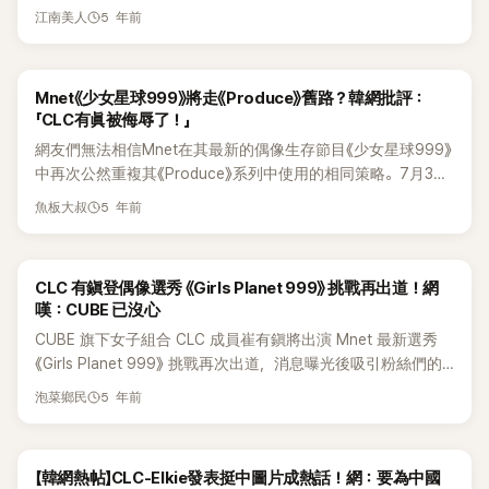
池按組成，珠賢擔任隊長。2021年6月以單曲《Vanilla》出道，
的話，直接上了論壇熱話。 有真說：「自己在CLC的7年裡，非
5 年前
江南美人
出道前備受關注。不過最近韓網友對於LIGHTSUM這個組合會
常努力地活動著。到後期，組合風格也變成了很強勢很流行的
否成功就表示很大的疑問，並質疑Cube娛樂為何會這樣組隊。
Girl Crush風，感覺自己在舞台上被少關注了。」並表示：「但我
首先韓網友表示「這個組合的成員有種違和感，Girl Crush風
仍然很想要唱歌，這次通過《Girls Planet 999》，我想展示我另
Mnet《少女星球999》將走《Produce》舊路？韓網批評：
格：相雅、霄媛、珠賢；可愛風格娜英、陽菜、宥姃；兩個風
一面裡不一樣的吸引力，我相信我可以做到的。」網友們對此表
「CLC有眞被侮辱了！」
都有：徽妍、池按。」 「成員之間極和極的風格真的是第一次
示：「居然當愛豆出道7年了」、「CLC太可惜了」、「風格確實變得
網友們無法相信Mnet在其最新的偶像生存節目《少女星球999》
見，這次的歌其實不錯，但是並不適合她們，那種違和感真的
令人不知所措」、「空白期也很長」等評論。
中再次公然重複其《Produce》系列中使用的相同策略。7月30
太強了！」 有其他網友表示「本來不太駡經紀公司，但是看到
日Mnet公開了即將於下週8月6日韓國時間晚上8點20分播出
Cube這個組合，真的覺得Cube對最近愛豆市場真的不太了
5 年前
魚板大叔
的《少女星球999》首映式的預告片。在預告中，C組（中國組）
解。」還有網友表示「這首出道曲真的很可惜，知命度最高的霄
的選手突然被要求對參加節目的資深K-Pop偶像選手CLC的有
媛在裡面，完全看不到，還有FNC和Woolim這三間公司出的女
眞說一句話。然後看到C組選手一邊唱著CLC的歌曲，一邊貶
團都是差不多風格，是什麼2010年風格嗎？」不過韓論壇上，對
CLC 有鎭登偶像選秀 《Girls Planet 999》 挑戰再出道！網
低，營造齣戲劇性的氛圍。甚至在過去的《少女星球999》的預
於這些觀點就反應大不同。有網友表示現在才第一首歌，還有
嘆：CUBE 已沒心
告片中，分享了節目導師觀看選手試鏡片段的片段，網友們也
很多東西沒表現出來，現在下定論有點太早。另一派的網友就
CUBE 旗下女子組合 CLC 成員崔有鎭將出演 Mnet 最新選秀
認為有眞們受到了不公平的對待侮辱。在展示有眞的試鏡片段
表示因為現在風格實在是不太明顯，這樣的成員配置擔心
《Girls Planet 999》 挑戰再次出道，消息曝光後吸引粉絲們的
時，她在 KARA 歌曲中跳舞，標題寫著：「一個相當古老的歌曲
CUBE會讓LIGHTSUM嘗試不同風格，成為第二個CLC。
目光。預計8月首播的 《Girls Planet》 是 《Produce》 系列的偶
選擇。」 對於Mnet的老套路，很多網友發出了強烈的批評聲。
5 年前
泡菜鄉民
像出道節目續集。 屆時將召集 99 名韓中日等不同國籍的參加
你們中的許多人會記得，在Produce 48中，對After School
者，展現全球女子組合誕生的出道歷程。 確定出演的崔有鎮是
的佳恩使用了類似的策略來在節目中創造出值得關注的時刻。
出道 7 年的女子組合 CLC 所屬成員，團體於2015年出道，已
然後，在大結局中，節目製作人操縱觀眾的投票，讓本應獲得
【韓網熱帖】CLC-Elkie發表挺中圖片成熱話！網：要為中國
累積多年舞台經驗，雖然個子不高卻擁有過人比例，聚集了相
第5名的佳恩被不公平地淘汰為第14名。