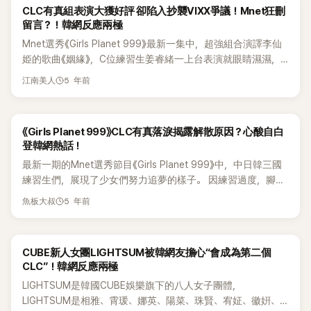
的權恩彬與香港成員Elkie。另外，曾是同團成員的崔有真最近
CLC有真組表演大獲好評 卻陷入抄襲VIXX爭議！Mnet狂刪
情，在節目中Kep1er日本成員坂本舞白知道符雅凝要來
參加Mnet選秀節目《Girls Planet 999》，以第三名被選為出道
留言？！韓網反應兩極
《Maria》組立馬“黑臉”，像是不歡迎她。在直播中符雅凝則是說
組，成為期間限定團體Kep1er成員。
Mnet選秀《Girls Planet 999》最新一集中，超強組合演譯李仙
到「當時我去的時候只有舞白，我有點猶豫要不要去《Maria》，
姫的歌曲《姻緣》，C位練習生姜睿緒一上台表演就眼睛濕濕，
反而是舞白笑著喊我過去。」這話一出，粉絲紛紛重看那片段，
感情超到位。這組合由CLC崔有真、姜睿緒、中國練習生蘇芮
發現Mnet惡剪把舞白從無表情到笑的影片倒播，看起來就是從
5 年前
江南美人
琪、沈小婷和日本練習生May、山內若杏名組隊，多位人氣選
開心到無表情。最近和中國博主連線時正面回應當時嗆爆CLC
手被稱為最強組合。精彩的表演獲得6人組的最高分，不少練
有真的事件「現場氣氛很好，首先我是非常尊重CLC前輩，但老
習生看哭，連評審老師也看哭，大受好評。不過節目播出後，
師非要讓我說一句，有真姐姐當時反應對很好。剪出來，你們
《Girls Planet 999》CLC有真落淚揭露解散原因？心酸自白
這組的舞台表演卻陷入抄襲爭議，網友指出這次的舞台直接抄
看到的就不是這樣了。」看來Mnet真的剪掉很多畫面，加上當
登韓網熱話！
襲由VIXX N親自編曲和舞蹈，引起爭議。先來看看比較影片 網
時語言不通，所有事都需要通過翻譯傳達，誰都不知道Mnet會
最新一期的Mnet選秀節目《Girls Planet 999》中，中日韓三國
友指出連歌的改編都一模一樣，還有服飾、道具都差不多，舞
做什麼事… 符雅凝表示私底下和有真很親近，經常去她房間打
練習生們，展現了少女們努力追夢的樣子。 因練習過度，腳上
蹈只有一部份不一樣，網友表示Mnet正在刪除有關抄襲的留
牌，也坦然看到被惡剪後心態崩掉「你們可能看到的我是心態沒
起水泡、光腳站上舞台，cover大前輩泫雅名曲《Bubble Pop》
言。 其中中國練習生蘇芮琪在中國時，曾經用VIXX N改編的
問題…之後打電話給爸媽，我真的非常非常難受…」
5 年前
魚板大叔
的CLC成員有真的舞台表演和透露公司的作為，引起了人們的
《姻緣》，把舞蹈改編進行Cover影片，也被韓網友指責抄襲。
熱議。比賽中，CLC有真突然脫掉高跟鞋，光著腳表演著前輩
韓網友留言 「那時候N的影片在中國很有名，只是cover，不能
泫雅的《Bubble Pop》，導師Tiffany驚訝地問道：「為什麼脫了
算抄襲…不過Mnet今次…」 「雖然編曲差不多，可是舞蹈完全不
CUBE新人女團LIGHTSUM被韓網友擔心“會成為第二個
鞋？」有真回答：「因為整天穿著，腳上起了很多水泡。我感覺自
一樣！」 「用毛巾在空中旋轉只是普通的現代舞而已！」 「編曲和
CLC”！韓網反應兩極
己無法展現出好的舞台和好的狀態，所以脫掉了。」對此，
氣氛真的很像！」 「編曲相似是節目組的錯吧！」
LIGHTSUM是韓國CUBE娛樂旗下的八人女子團體，
Tiffany開心地笑著表示：「導師們一致選擇了你，期待你今後能
LIGHTSUM是相雅、霄瑗、娜英、陽菜、珠賢、宥姃、徽姸、
有更好的發展。」幕後採訪中，有真強忍淚水卻破防的一段心酸