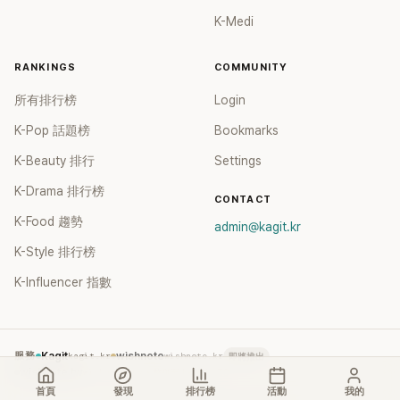
K-Medi
RANKINGS
COMMUNITY
所有排行榜
Login
K-Pop 話題榜
Bookmarks
K-Beauty 排行
Settings
K-Drama 排行榜
CONTACT
K-Food 趨勢
admin@kagit.kr
K-Style 排行榜
K-Influencer 指數
服務
Kagit
kagit.kr
wishnote
wishnote.kr
即將推出
wishnote.tw
wishnote.tw
→ 整併至 kagit.kr TC
首頁
發現
排行榜
活動
我的