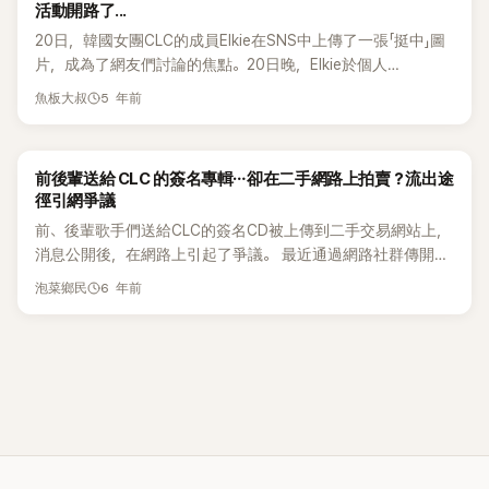
活動開路了...
當高的人氣。 《Girls Planet 999》自今年1月開始招募，歷經五
20日，韓國女團CLC的成員Elkie在SNS中上傳了一張「挺中」圖
個月後選出99位最終合格者參賽，CLC 的有鎮會在節目中帶來
片，成為了網友們討論的焦點。20日晚，Elkie於個人
什麼樣的表現讓粉絲們感到相當期待。
Instagram中上傳了一張寫着「我站立的地方是中國」的圖片，並
5 年前
魚板大叔
附上了中國國旗的符號標誌。在該張圖片被公開後，馬上在韓
國各大線上討論區中引起了網友們激烈的討論。據悉，因最近
中國與印度發生了邊境衝突問題，一眾中國明星便在SNS上紛
前後輩送給 CLC 的簽名專輯⋯卻在二手網路上拍賣？流出途
紛轉發「致敬邊防軍人」、「祖國山河一寸不能丟」等支持國家的文
徑引網爭議
章。不過，出身於香港的Elkie因此前從未發表過與中國政治相
前、後輩歌手們送給CLC的簽名CD被上傳到二手交易網站上，
關的SNS內容，因此這次的發文便吸引了眾多網友討論。有部
消息公開後，在網路上引起了爭議。 最近通過網路社群傳開了
分韓國網友認為，Elkie此舉乃是為了中國活動做準備，留言「現
數張擁有藝人親筆簽名的 CD 被上傳到了二手交易網站的拍賣
在為了在中國活動開路了」、「啊....啊?我的天」、「是真的被洗腦
6 年前
泡菜鄉民
文章。 照片中包含了東方神起鄭允浩、Cherry Bullet、
了還是真賣國奴?」、「還是跳過中國人更好」等等。 另外，據中
Rothy、WE IN THE ZONE 等組合送給 CLC 的簽名唱片的照
媒報導，Elkie於去年12月透過北京的京師律師事務所發出律師
片。 鄭允浩的專輯上特別署名”TO. CLC"寫道：「舞臺表演很
函，宣布與CUBE娛樂正式解約。
棒，看起來很好，希望能成爲長久活動的藝人， 然後享受著活
動吧！」、 Cherry Bullet 的專輯則寫有「我們會為前輩這次活動
順利兒應援的」的文字，Rothy的專輯上寫着：「很榮幸能和前輩
一起做這次活動， 希望大家一直幸福，也能喜歡我的歌。」 對
此，網友們對專輯是如何被上傳到二手交易網站的原委表示非