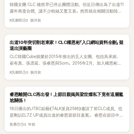
韓國女團 CLC 雖然早已停止團體活動，但近日傳出為了出道11
週年再度合體，讓不少粉絲又驚又喜。然而就在相關活動陸續
公開後，卻因一名重要成員缺席，引發大批粉絲不滿，甚至將
2 個月前
K氏鄉民
矛頭指向現任經紀公司。 CLC於2015年由Cube娛樂推出，最
初以5人形式出道，後續在第三次回歸《Refresh》時加入兩名新
成員，組成7人體制。 2017年，CLC憑藉歌曲〈Hobgoblin〉轉型
出道10年突切割老東家！CLC權恩彬「入口網站資料全刪」 疑
為強烈Girl Crush風格後成功打開知名度，不僅在韓國受到關
退出演藝圈
注，也在海外市場累積不少人氣。 不過團體後來發展並不順
CLC韓國Cube娛樂於2015年推出的五人女團，包括吳承姬、
利。2020年，香港籍成員莊錠欣（Elkie）率先提出解約，指控
崔有真、張丞延、張睿恩與Sorn。2016年2月，加入權恩彬與
公司未支付演藝活動收入，且停止對CLC提供發展支援。雙方
Elkie。2022年5月，CLC正式解散。7月19日，CLC將帶著11周
於2021年正式終止合約，之後其餘成員也陸續離開Cube娛
3 個月前
K氏鄉民
年紀念演唱會正式回歸舞台。 忙內權恩彬近日傳出正式與合作
樂。 其中，成員 權恩彬 近日也正式離開原公司，成為最後一
近 10 年的Cube娛樂分道揚鑣。隨著專屬合約結束，加上入口
位結束與Cube合約的CLC成員。在結束與Cube的合約後，權
網站上的經紀公司資訊與部分公開資料也被刪除，外界對她未
恩彬還還被發現親自向韓國維基百科「Namu Wiki」申請刪除個
睿恩離開CLC再出發！上節目親揭與梁世燦私下竟有這層尷
來動向高度關注，甚至傳出可能淡出演藝圈的猜測。 Cube娛
人頁面，疑似正式告別演藝圈。 今年稍早便有消息指出，CLC
尬關係！
樂22日透過官方 SNS 發聲明表示：「經過長時間討論後，已與
將為慶祝出道11週年展開特別活動，甚至規劃舉辦紀念演唱
18日播出的JTBC綜藝《TALK派員25時》邀請了前CLC成員，也
旗下藝人權恩彬結束專屬合約。」公司也提到，權恩彬於 2016
會。不過消息同時提到，恩彬有意淡出演藝圈，而現為限定女
是剛以EL7Z UP成員出道的睿恩當節目嘉賓。 睿恩在節目中介
年以 CLC 成員身分出道，身為團內老么，在主唱、Rap、舞蹈
團 Kep1er 成員的 崔有眞 ，則因行程衝突無法參與相關活動。
紹自己時表示「我本來以CLC身分活動，在團體解散後，參加
等方面都展現出全方位實力，「作為多才多藝的 All-Rounder 藝
當時不少粉絲便對此感到不解，質疑所謂的「行程衝突」是否真
3 年前
吳喬巴
《Queendom Puzzle》後，將以EL7Z UP出道」 接著金淑突然指
人，一直有相當亮眼的表現。」 Cube 也指出，權恩彬自 2018
的無法協調。有粉絲表示：「如果有眞有時間飛到台灣參加演唱