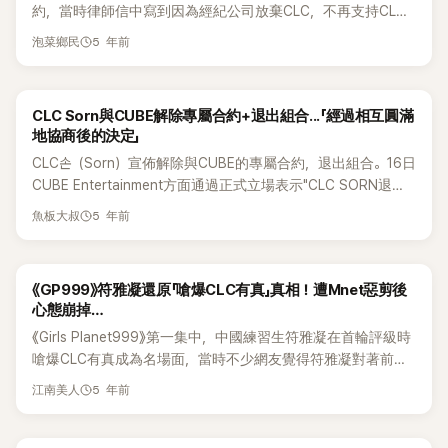
約，當時律師信中寫到因為經紀公司放棄CLC，不再支持CLC
《Hobgoblin》、《Black Dress》等都是成員們親自制作的概念。
前例的表演。 另外，以獨一無二的實力在《Queendom
目前無論是Cube娛樂還是權恩彬本人，都尚未正式使用「引退」
活動而決定解約，成為第一個離開組合的人。當時Elkie解約的
連最後的《Helicopter》也是從CUBE那裏聽到是最後的活動後，
Puzzle》中首次登場的睿恩，之前發行了首張個人單曲專輯
或「退出演藝圈」等字眼，但隨著合約終止、公開資料被刪除，
5 年前
泡菜鄉民
舉動獲得網友讚賞並祝願有美好的前程，殊不知退團後去中國
積極反映自己意見才出現的。以下為網友評論： 1.ㅠㅠ 成員們
《The Beginning》，實現了作為Solo藝人成功的飛躍。 小編：
加上她本人疑似主動要求移除網路資訊，許多粉絲也推測，她
發展，在IG發出「支持中國軍」的圖片引起爭議，一天掉了3萬追
的能力都很好，可惜了。 完全可以紅的，但概念每次太多變，
看來後面會越演越烈🤭🤭 相關文章:&nbsp;《Queendom
可能正逐步淡出演藝圈、回歸一般人生活。
蹤者，之後陸續說出各種「愛國宣言」「支持香港警察」等言論。近
回歸時期又可惜，也沒有好好宣傳··· Cube從4minute、beast
Puzzle》製作單位言行不一引韓媒狠批！惡剪李彩演「根本只是
CLC Sorn與CUBE解除專屬合約+退出組合...「經過相互圓滿
日，Elkie被發現IG上和子瑜的所有相關信息全部刪除，疑似是
開始就一直很不怎麼樣··· 2.關於CLC，CUBE即使有十張嘴無
在利用她！」&nbsp;《Queendom Puzzle》在爭議中首播！
地協商後的決定」
為了避開敏感話題，現在提起子瑜的國旗事件仍然是不少人心
話可說！ 3.到後來覺得CLC主題定得很好， 原來那是成員們做
Cherry Bullet 紫蘿壓倒性實力以一票之差險勝！Queendom
CLC손（Sorn）宣佈解除與CUBE的專屬合約，退出組合。16日
中的痛。這一舉動無疑引起網友關注和責罵，指責Elkie為了人
的啊...嗚 4.Cube呀...（G）-Idle全是田小娟親自制作真是萬幸
Puzzle用初動量＆一位數把藝人分等級！網暴怒：Mnet：
CUBE Entertainment方面通過正式立場表示"CLC SORN退
民幣拋棄好友，回中國發展後翻臉不認人，甚至有網友認為
···真是鬱悶啊··· 5.成員構成真的是頂級的，再怎麼站穩腳跟的
Mnet太惡劣&nbsp;
出"。當天CUBE方面解釋說：「告知大家和所屬藝人孫的專屬合
Elkie一直在蹭子瑜的人氣。當然也有網友覺得Elkie的舉動沒有
經紀公司也很難召集到這樣7名外貌出衆、實力出衆的人。 6.
5 年前
魚板大叔
約解除」，「隨着專屬合約解除，Sorn也同時退出了組合CLC」。
問題，只不過是向現實低頭，目前Elkie則對刪除照片一舉動沒
那時《Black Dress》的下次回歸被推遲了，真是可惜... 那時候
接着CUBE方面表示：「經過相互圓滿的協商，我們做出了這樣
有任何解釋。Elkie在韓國發展時和子瑜因為一個合作舞台而變
要出的歌給了其他組合··· 7.其他成員們不當愛豆了嗎？ 有很擅
的決定，向這段時間愛護我們Sorn的粉絲們致以最深的感謝。」
得親近起來，兩人擁有友情美甲、杯子、手鏈等，中秋節時
長表演的成員啊？！ 8.我愛你們，我最後的愛豆···總有一天一
《GP999》符雅凝還原「嗆爆CLC有真」真相！遭Mnet惡剪後
另外，CUBE還表示：「爲了Sorn新的出發，希望大家給予溫暖
Elkie更跟隨子瑜返回台灣，到處玩樂。舒華出道後，變成了3人
定要在舞台上再次見面...聽到現在大家還是關係很好真的很開
心態崩掉…
的應援和鼓勵。」不管在哪裡，希望SORN未來會有更好的發
友情組合，經常出來聚會吃飯，可以看出3人的感情很好，現在
心！
《Girls Planet999》第一集中，中國練習生符雅凝在首輪評級時
展。 泰國國籍的SORN在2015年以CLC迷你1輯《初戀》出道。
因為某些原因導致這樣的局面，不免令網友覺得失望。
嗆爆CLC有真成為名場面，當時不少網友覺得符雅凝對著前輩
去年播出的TV朝鮮《明天是Mistrot 2》隨消息傳開後，預賽舞臺
這樣沒禮貌，紛紛揚言要抵制她。隨著在節目中的表現，不少
被剪輯後未能播出。CLC是韓國Cube娛樂旗下的女子組合，
5 年前
江南美人
觀眾發現了Mnet的惡剪策略，加上符雅凝在舞台上的表演，不
2015年先以五人團體出道，成員包括吳承姬、崔有真、張丞
少人對「惡女」的形象改觀，希望她能夠出道。可惜到最後符雅
延、張睿恩與泰國籍的Sorn。2016加入曾參與PRODUCE 101
凝仍然沒法出道，回去中國後直播也談到在節目中發生的事