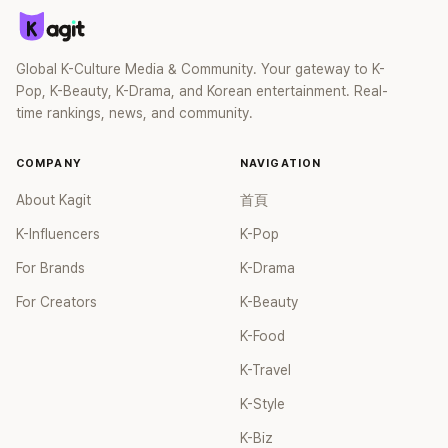
常好奇。 去年也有過類似的事例，女子組合 OH MY GIRL 送給
Lovelyz 的簽名 CD 被上傳到二手交易網站上。 當時 Lovelyz
的所屬公司 Woollim 娛樂表示：「知道 Lovelyz 之前收到禮物
Global K-Culture Media & Community. Your gateway to K-
的簽名 CD正在進行拍賣，所以對於泄露途徑進行確認，判斷
Pop, K-Beauty, K-Drama, and Korean entertainment. Real-
爲外部人士偷竊，所以委託警方進行調查。」此次 CLC 是否在
time rankings, news, and community.
同樣情形下遭竊仍為查明，不免引發粉絲們的擔憂。
COMPANY
NAVIGATION
About Kagit
首頁
K-Influencers
K-Pop
For Brands
K-Drama
For Creators
K-Beauty
K-Food
K-Travel
K-Style
K-Biz