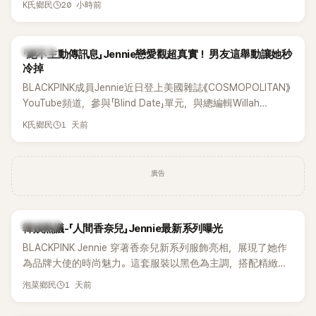
20 小時前
K氏鄉民
理」。沒想到近日卻有韓國男團反其道而行，直接祭出超佛心票
價，意外在海外掀起話題。
K-POP
「絕不主動傳訊息」Jennie戀愛觀超真實！ 男友這舉動讓她秒
冷掉
BLACKPINK成員Jennie近日登上美國雜誌《COSMOPOLITAN》
YouTube頻道，參與「Blind Date」單元，與總編輯Willah
Bennett大聊感情話題，從挑選約會對象、聯絡方式，到第一次
1 天前
K氏鄉民
約會可能瞬間扣分的行為，全都大方分享，直率又帶點幽默的
戀愛觀引發討論。
廣告
熱議討論
韓娛熱議-「人間香奈兒」Jennie最新系列曝光
BLACKPINK Jennie 穿著香奈兒新系列服飾亮相，展現了她作
為品牌大使的時尚魅力。這套服裝以黑色為主調，搭配精緻的
細節，完美襯托出 Jennie 的優雅氣質。
1 天前
泡菜鄉民