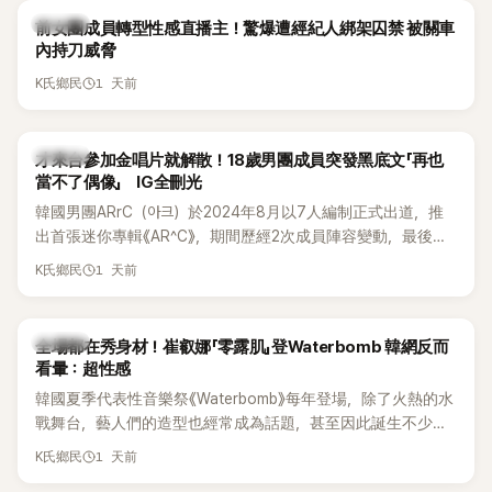
K-POP
前女團成員轉型性感直播主！驚爆遭經紀人綁架囚禁 被關車
內持刀威脅
1 天前
K氏鄉民
K-POP
才來台參加金唱片就解散！18歲男團成員突發黑底文「再也
當不了偶像」 IG全刪光
韓國男團ARrC（아크）於2024年8月以7人編制正式出道，推
出首張迷你專輯《AR^C》，期間歷經2次成員陣容變動，最後一
張作品則是2025年11月推出的〈Skiid〉。沒想到出道不到2年，
1 天前
K氏鄉民
所屬公司MYSTIC STORY便在2026年6月23日宣布結束ARrC
的團體活動，7名成員未來將各自發展，消息一出也讓粉絲相
當錯愕。
K-POP
全場都在秀身材！崔叡娜「零露肌」登Waterbomb 韓網反而
看暈：超性感
韓國夏季代表性音樂祭《Waterbomb》每年登場，除了火熱的水
戰舞台，藝人們的造型也經常成為話題，甚至因此誕生不少
「Waterbomb女神」、「Waterbomb男神」。過去包括泫雅、宣
1 天前
K氏鄉民
美、請夏、BLACKPINK成員及權恩妃等人，都曾憑藉性感舞台