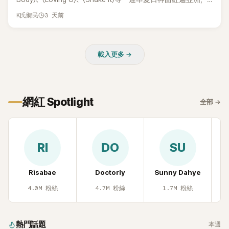
獲封「夏日女王」。不過，團體在出道滿7年後宣布解散，成員各
3 天前
K氏鄉民
自投入個人演藝事業。向來以性感火辣形象和強大舞台氣場著
稱的孝琳，近日在社群分享與「排球女王」金軟景聚餐的日常，
不僅展現兩人多年不變的好交情，她幾乎素顏入鏡的真實模
載入更多 →
樣，也意外掀起網友熱議。
網紅 Spotlight
全部
→
RI
DO
SU
Risabae
Doctorly
Sunny Dahye
H
4.0M
粉絲
4.7M
粉絲
1.7M
粉絲
熱門話題
本週