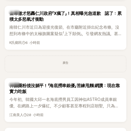
出，隨即掀起網友熱議。
韓星
金希澈才怒轟仁川政府「X瘋了」！真相曝光急道歉 認了：累
積太多怒氣才衝動
南韓仁川市近日為迎接光復節，在市廳附近掛出紀念布條，沒
想到布條中的太極旗圖案疑似「上下顛倒」，引發網友熱議，甚
至連Super Junior成員金希澈都忍不住留言痛批。仁川市最後
6 小時前
K氏鄉民
在掛出僅2天後，決定自行將布條撤下，並出面說明設計原因。
事件真相曝光後，金希澈也僅隔一天便公開道歉。
廣告
生活
神顏圈粉後沒躺平！「海底撈車銀優」苦練甩麵 網讚：現在靠
實力吃飯
今年初，韓國大邱一名海底撈男員工因神似ASTRO成員車銀
優，在網路上一夕爆紅，不少顧客甚至專程到店朝聖，只為一
睹他的真面目。如今事隔數月，他的最新近況再度引發熱議，
20 小時前
江南美人
這次討論焦點不再只是高顏值，而是他苦練甩麵技術後展現的
驚人實力。