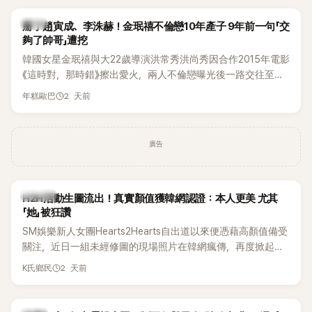
掀起熱烈討論。
韓星
掰了趙寅成、李洙赫！金珉禧不倫戀10年產子 9年前一句「交
夠了帥哥」遭挖
韓國女星金珉禧與大22歲導演洪常秀洪尚秀因合作2015年電影
《這時對，那時錯》擦出愛火，兩人不倫戀曝光後一路交往至
今，戀情已持續近10年，並於去年迎來兩人的兒子。金珉禧也
2 天前
年糕歐巴
將透過洪常秀執導的新片《無處安放我的眼睛》（暫譯，
Nowhere To Lay My Eyes）正式回歸大銀幕，這也是她產後
首度以演員身分復出。不過，新片尚未上映，她9年前電影中的
廣告
一句台詞卻突然被韓網翻出，意外再度掀起熱議。
K-POP
H2H活動生圖流出！真實顏值獲韓網認證：本人更美 尤其
「她」被狂讚
SM娛樂新人女團Hearts2Hearts自出道以來便憑藉高顏值備受
關注，近日一組未經修圖的現場照片在韓網瘋傳，再度掀起熱
烈討論，不少看過本人的網友更直呼：「真人比照片還漂亮！」
2 天前
K氏鄉民