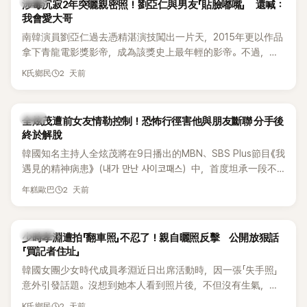
韓星
涉毒沉寂2年突曬親密照！劉亞仁與男友「貼臉嘟嘴」 還喊：
我會愛大哥
南韓演員劉亞仁過去憑精湛演技闖出一片天，2015年更以作品
拿下青龍電影獎影帝，成為該獎史上最年輕的影帝。不過，他
2023年爆出涉毒風波後，演藝事業受到重創，後續又牽扯與男
2 天前
K氏鄉民
性友人崔河那之間的相關爭議，近年幾乎淡出演藝圈，鮮少公
開露面。
韓星
全炫茂遭前女友情勒控制！恐怖行徑害他與朋友斷聯 分手後
終於解脫
韓國知名主持人全炫茂將在9日播出的MBN、SBS Plus節目《我
遇見的精神病患》（내가 만난 사이코패스）中，首度坦承一段不
堪回首的戀愛經歷，自爆曾遭前女友過度控制，不僅走到哪都
2 天前
年糕歐巴
得開視訊報備，最後甚至因此和朋友失去聯絡，分手後朋友的
一句「歡迎回來」，更讓他至今印象深刻。
K-POP
少時孝淵遭拍「翻車照」不忍了！親自曬照反擊 公開放狠話
「買記者住址」
韓國女團少女時代成員孝淵近日出席活動時，因一張「失手照」
意外引發話題。沒想到她本人看到照片後，不但沒有生氣，反
而親自把照片放上IG限時動態開玩笑，甚至幽默喊話要「買記者
2 天前
K氏鄉民