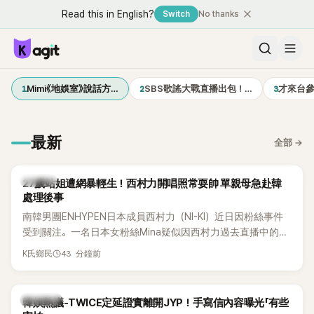
Read this in English?
Switch
No thanks
1
2
3
Mimi《地娛室》說話方…
SBS歌謠大戰直播出包！…
才來台
最新
全部
→
K-POP
27歲站姐遭網暴輕生！西村力開唱照常耍帥 單親母急赴韓
處理後事
南韓男團ENHYPEN日本成員西村力（NI-KI）近日因粉絲事件
受到關注。一名日本女粉絲Mina疑似因西村力過去直播中的言
論遭外界解讀，進而捲入網路爭議，承受大量負面留言。日前
43 分鐘前
K氏鄉民
傳出她在韓國不幸離世，消息曝光後引發粉絲圈震撼。
熱議討論
韓娛熱議-TWICE定延證實離開JYP！手寫信內容曝光「有些