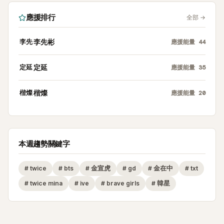
應援排行
全部
→
李先
李先彬
應援能量
44
定延
定延
應援能量
35
楷燦
楷燦
應援能量
20
本週趨勢關鍵字
#
twice
#
bts
#
金宣虎
#
gd
#
金在中
#
txt
#
twice mina
#
ive
#
brave girls
#
韓星