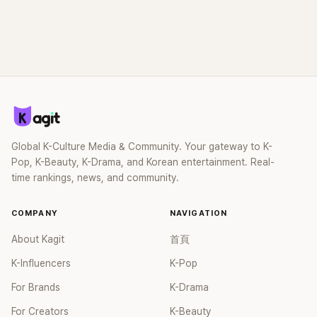
Global K-Culture Media & Community. Your gateway to K-
Pop, K-Beauty, K-Drama, and Korean entertainment. Real-
time rankings, news, and community.
COMPANY
NAVIGATION
About Kagit
首頁
K-Influencers
K-Pop
For Brands
K-Drama
For Creators
K-Beauty