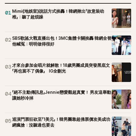
Mimi《地娛室》說話方式挨轟！韓網揪出「故意裝幼
01
稚」：聽了超煩躁
SBS歌謠大戰直播出包！3MC集體卡關挨轟 韓網全替
02
他喊冤：明明做得很好
才來台參加金唱片就解散！18歲男團成員突發黑底文
03
「再也當不了偶像」 IG全刪光
「絕不主動傳訊息」Jennie戀愛觀超真實！ 男友這舉動
04
讓她秒冷掉
巡演門票狂砍至「1美元」！韓男團靠超佛票價攻美成功
05
網瘋搶：沒聽過也要去