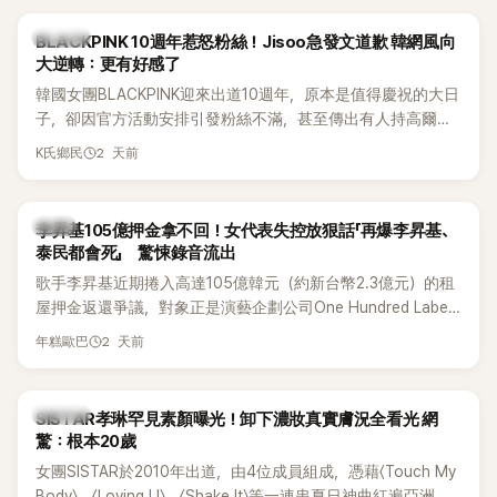
度編舞大賞」卻由Lachica拿走，讓她至今仍感到相當不平。
K-POP
BLACKPINK 10週年惹怒粉絲！Jisoo急發文道歉 韓網風向
大逆轉：更有好感了
韓國女團BLACKPINK迎來出道10週年，原本是值得慶祝的大日
子，卻因官方活動安排引發粉絲不滿，甚至傳出有人持高爾夫
球桿到YG娛樂大樓鬧事。Jisoo今（8日）也親自發文向BLINK
2 天前
K氏鄉民
道歉，坦言這次紀念日「好像是充滿歉意的一天」。
韓星
李昇基105億押金拿不回！女代表失控放狠話「再爆李昇基、
泰民都會死」 驚悚錄音流出
歌手李昇基近期捲入高達105億韓元（約新台幣2.3億元）的租
屋押金返還爭議，對象正是演藝企劃公司One Hundred Label
代表車佳媛(차가원)。如今事件再掀風波，YouTuber李鎮浩公開
2 天前
年糕歐巴
一段與車佳媛過去的通話錄音，當中出現「李昇基身邊的人會全
部死掉」等激烈言論，引發外界譁然。
K-POP
SISTAR孝琳罕見素顏曝光！卸下濃妝真實膚況全看光 網
驚：根本20歲
女團SISTAR於2010年出道，由4位成員組成，憑藉〈Touch My
Body〉、〈Loving U〉、〈Shake It〉等一連串夏日神曲紅遍亞洲，