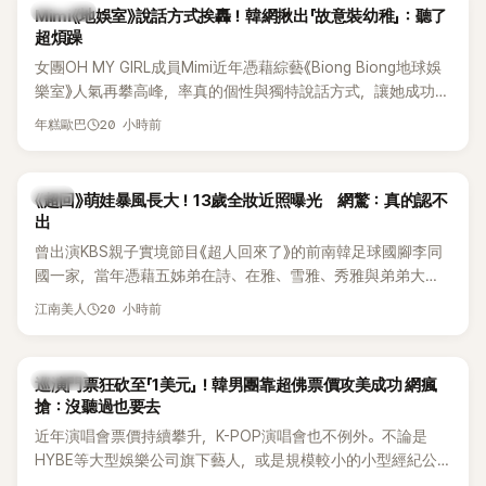
熱議討論
Mimi《地娛室》說話方式挨轟！韓網揪出「故意裝幼稚」：聽了
超煩躁
女團OH MY GIRL成員Mimi近年憑藉綜藝《Biong Biong地球娛
樂室》人氣再攀高峰，率真的個性與獨特說話方式，讓她成功塑
造鮮明形象。不過近日，韓國知名論壇卻出現一篇以「我真的超
20 小時前
年糕歐巴
討厭Mimi在《Biong Biong地球娛樂室》的發音」為題的文章，引
發大批網友熱烈討論。
韓星
《超回》萌娃暴風長大！13歲全妝近照曝光 網驚：真的認不
出
曾出演KBS親子實境節目《超人回來了》的前南韓足球國腳李同
國一家，當年憑藉五姊弟在詩、在雅、雪雅、秀雅與弟弟大發
（雪秀大）的可愛互動圈粉無數。隨著孩子們陸續長大，近況
20 小時前
江南美人
也持續受到關注。日前，大女兒李在詩才因成熟外貌掀起熱
議，就連一同出演節目的李鍾赫兒子李俊秀都忍不住留言讚
嘆。
K-POP
巡演門票狂砍至「1美元」！韓男團靠超佛票價攻美成功 網瘋
搶：沒聽過也要去
近年演唱會票價持續攀升，K-POP演唱會也不例外。不論是
HYBE等大型娛樂公司旗下藝人，或是規模較小的小型經紀公
司，偶爾都會引發粉絲對票價過高的抱怨，甚至直呼「太不合