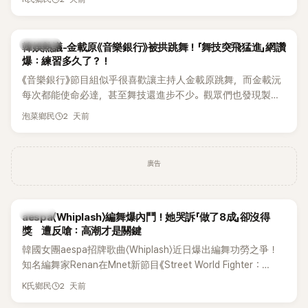
的住址」，讓網友全笑翻。
熱議討論
韓娛熱議-金載原《音樂銀行》被拱跳舞！「舞技突飛猛進」網讚
爆：練習多久了？！
《音樂銀行》節目組似乎很喜歡讓主持人金載原跳舞，而金載沅
每次都能使命必達，甚至舞技還進步不少。觀眾們也發現製作
單位對此樂此不疲。
2 天前
泡菜鄉民
廣告
K-POP
aespa〈Whiplash〉編舞爆內鬥！她哭訴「做了8成」卻沒得
獎 遭反嗆：高潮才是關鍵
韓國女團aespa招牌歌曲〈Whiplash〉近日爆出編舞功勞之爭！
知名編舞家Renan在Mnet新節目《Street World Fighter：
Directors' War》預告中，公開談及自己在〈Whiplash〉編舞上的
2 天前
K氏鄉民
貢獻，直言明明自己完成約8成舞蹈，2025 KOREA Awards「年