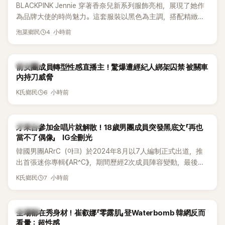
BLACKPINK Jennie 穿著香奈兒新系列服飾亮相，展現了她作
為品牌大使的時尚魅力。這套服裝以黑色為主調，搭配精緻的
細節，完美襯托出 Jennie 的優雅氣質。
4 小時前
泡菜鄉民
K-POP
前女團成員轉型性感直播主！驚爆遭經紀人綁架囚禁 被關車
內持刀威脅
6 小時前
K氏鄉民
K-POP
才來台參加金唱片就解散！18歲男團成員突發黑底文「再也
當不了偶像」 IG全刪光
韓國男團ARrC（아크）於2024年8月以7人編制正式出道，推
出首張迷你專輯《AR^C》，期間歷經2次成員陣容變動，最後一
張作品則是2025年11月推出的〈Skiid〉。沒想到出道不到2年，
7 小時前
K氏鄉民
所屬公司MYSTIC STORY便在2026年6月23日宣布結束ARrC
的團體活動，7名成員未來將各自發展，消息一出也讓粉絲相
當錯愕。
K-POP
全場都在秀身材！崔叡娜「零露肌」登Waterbomb 韓網反而
看暈：超性感