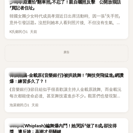
K-POP
少時孝淵遭拍「翻車照」不忍了！親自曬照反擊 公開放狠話
「買記者住址」
韓國女團少女時代成員孝淵近日出席活動時，因一張「失手照」
意外引發話題。沒想到她本人看到照片後，不但沒有生氣，反
而親自把照片放上IG限時動態開玩笑，甚至幽默喊話要「買記者
1 天前
K氏鄉民
的住址」，讓網友全笑翻。
廣告
熱議討論
韓娛熱議-金載原《音樂銀行》被拱跳舞！「舞技突飛猛進」網讚
爆：練習多久了？！
《音樂銀行》節目組似乎很喜歡讓主持人金載原跳舞，而金載沅
每次都能使命必達，甚至舞技還進步不少。觀眾們也發現製作
單位對此樂此不疲。
1 天前
泡菜鄉民
K-POP
aespa〈Whiplash〉編舞爆內鬥！她哭訴「做了8成」卻沒得
獎 遭反嗆：高潮才是關鍵