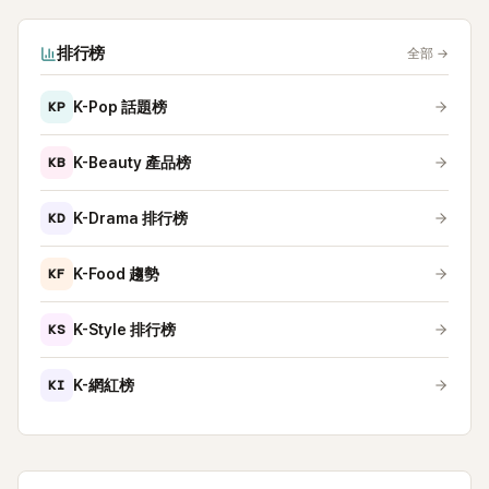
排行榜
全部
→
KP
K-Pop 話題榜
KB
K-Beauty 產品榜
KD
K-Drama 排行榜
KF
K-Food 趨勢
KS
K-Style 排行榜
KI
K-網紅榜