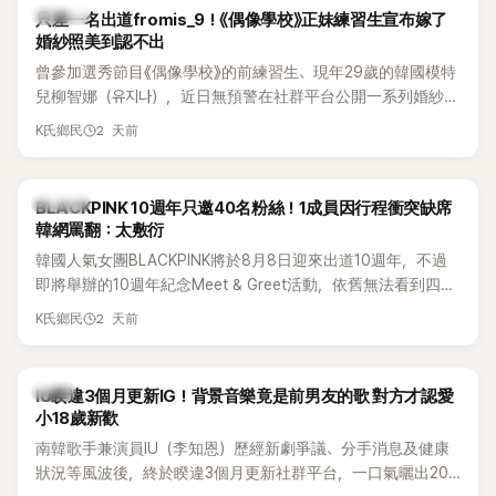
K-POP
只差一名出道fromis_9！《偶像學校》正妹練習生宣布嫁了
婚紗照美到認不出
曾參加選秀節目《偶像學校》的前練習生、現年29歲的韓國模特
兒柳智娜（유지나），近日無預警在社群平台公開一系列婚紗
照，親自宣布即將步入婚姻，消息曝光後讓不少曾追看節目的
2 天前
K氏鄉民
粉絲又驚又喜，紛紛送上祝福。
K-POP
BLACKPINK 10週年只邀40名粉絲！1成員因行程衝突缺席
韓網罵翻：太敷衍
韓國人氣女團BLACKPINK將於8月8日迎來出道10週年，不過
即將舉辦的10週年紀念Meet & Greet活動，依舊無法看到四人
合體。根據韓媒《MyDaily》7日報導，當天將由Jisoo（智秀）、
2 天前
K氏鄉民
Rosé與Jennie出席，Lisa則因行程安排確定缺席，再度引發粉
絲熱議。
韓星
IU睽違3個月更新IG！背景音樂竟是前男友的歌 對方才認愛
小18歲新歡
南韓歌手兼演員IU（李知恩）歷經新劇爭議、分手消息及健康
狀況等風波後，終於睽違3個月更新社群平台，一口氣曬出20