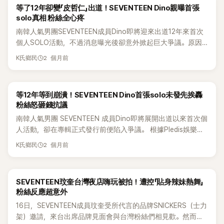
天都快樂。」、「看得出來他根本沒做過普通人的工作。」也有人
到相同類型的影像外流，因此認為公司將兩人放在同一份聲明
等了12年卻變「皮哲仁」出道！SEVENTEEN Dino親曝首張
Pledis時，竟然沒有好好向自己道別。兩人則笑著回應：「因為
直言：「因為他是偶像才會這樣說，聽了真的讓人生氣。」 不
中說明，反而容易造成外界誤解。 還有粉絲重新檢視整份聲明
solo真相 粉絲全心疼
當時真的太匆忙了。」氣氛相當輕鬆。 聊著聊著，勝寬突然感
過，也有許多粉絲替玟奎抱不平，認為他的發言被過度解讀，
後發現，內容近乎都圍繞在「未經授權拍攝、散布照片及影片」
南韓人氣男團SEVENTEEN成員Dino即將迎來出道12年來首次
嘆，雖然大家曾是同門藝人，但這竟然是自己第一次和兩人坐
甚至遭到斷章取義。不少人指出，玟奎只是希望另一半是個積
等情況，但Jun此次根本沒有相關影像流出，因此質疑公司究
個人SOLO活動，不過消息曝光後卻意外掀起巨大爭議。原因
下來好好聊天。朴池原也忍不住透露：「以前在公司，我們連你
極、正向的人，並沒有批評上班族或否定一般人的辛苦。 支持
竟是措辭失當、作業疏失，還是翻譯有誤，紛紛要求公司出面
在於，這張備受期待的首張個人迷你專輯《Gilboard》，並非以
們的影子都不能踩。」 話一說出口，李彩煐立刻補充，只要工作
他的網友表示：「現在網路真的太誇張了，只是說希望另一半個
進一步說明，相關討論至今仍持續延燒。
2 個月前
K氏鄉民
「Dino」的名義推出，而是以他在團體自製綜藝內容中創造的搞
人員得知SEVENTEEN準備前往練習室，就會立刻通知她們離
性正向，就被扭曲成『你討厭勞工』。」、「玟奎一直都是很正能量
笑角色「皮哲仁」（Picheolin）身份出道，引發粉絲兩極反應。
開，「甚至連鞋子都要脫掉趕快走。」她還開玩笑說：「可能是怕
的人，經歷過不少辛苦，卻還是用樂觀態度面對生活，為什麼
皮哲仁是Dino多年來透過SEVENTEEN自製節目塑造的虛構角
我們腳臭吧。」雖然語帶幽默，但也讓現場眾人相當錯愕。 勝寬
不能尊重每個人的價值觀？」 也有人認為，不少網友刻意放大
等12年等到崩潰！SEVENTEEN Dino首張solo未發先挨轟
色，設定為經紀公司「BOMG」的代表人物，並帶有濃厚的Trot
聽完一臉震驚，坦言自己完全不知道有這樣的規定，並表示，
玟奎的發言，忽略了他從頭到尾都沒有提及任何特定職業，只
粉絲怒砸錢抗議
風格。雖然這個角色過去深受粉絲喜愛，也創造不少笑點，但
以前SEVENTEEN使用Pledis舊大樓地下室練習室時，確實從來
是分享自己欣賞的性格特質，卻因此引發不必要的批評。 隨著
南韓人氣男團 SEVENTEEN 成員Dino即將展開出道以來首次個
當消息傳出Dino首張個人專輯竟以皮哲仁身分發行後，許多粉
沒遇過任何人。李彩煐則解釋：「因為公司就是一套『不能被看
話題持續延燒，這段「理想型發言」也讓韓網再次掀起對偶像言
人活動，卻在專輯正式發行前便陷入爭議。 根據Pledis娛樂公
絲難掩失望情緒。 不少人認為，身為出道12年的藝人，Dino終
見』的制度。」 她接著透露，每當SEVENTEEN即將抵達練習室
論是否遭過度解讀，以及網路輿論文化的討論。
布的消息，Dino將於2026年8月3日（韓國時間）推出首張迷
於等到個人出道機會，大家期待看到的是他身為歌手與表演者
時，工作人員都會提前通知她們避開，她們甚至因此一直擔心
2 個月前
K氏鄉民
你專輯《Gilboard》。不過，這張作品並非以「Dino」名義發行，
的真正魅力，而非再次消費已經使用多年的綜藝角色設定。 近
真的會「踩到前輩的影子」。 勝寬也回想起一段往事，表示自己
而是將以他在SEVENTEEN自製綜藝內容中創造的虛構角色「皮
日，一段粉絲分享的簽售會影片在韓網引發熱議。影片中，
曾有一次走進練習室，剛好撞見一名fromis_9成員正在唱歌，
哲仁」（Picheolin）進行宣傳。 2021年的 SEVENTEEN
Dino首度親自回應外界質疑，並透露這個企劃其實並非自己最
沒想到對方一看到他就嚇得立刻離開，還不停鞠躬道歉，讓他
SEVENTEEN玟奎台灣夜店嗨玩被拍！遭控「貼身辣妹熱舞」
Caratland 粉絲見面會短劇。當時Dino飾演一位穿插在其他成
初提出，而是公司主動建議。 Dino坦言：「這次專輯企劃是公
當時心想：「好像誤闖了不屬於自己的地方。」李彩煐聽完後則
粉絲反應超意外
員鏡頭裡的「特別出演」大叔，展現了毫無劇本的超強即興能
司先向我提議的。」他表示，當時第一次聽到這個提案時，自己
笑著承認：「那個人應該就是我。」 這段對話曝光後，立刻在網
16日，SEVENTEEN成員玟奎受所代言的品牌SNICKERS（士力
力。經典造型與台詞： 招牌姿勢包括雙手背在身後、身體前傾
其實也相當錯愕。「我當下也想說，『什麼？皮哲仁？真的嗎？』
路上掀起熱烈討論，不少網友將矛頭指向Pledis娛樂，質疑公
架）邀請，來台出席品牌見面會與台灣粉絲們相見歡。然而，
的阿加西（大叔）姿態，以及經典台詞「Saranghae nunbit!」
我大概思考了6個月，一直在腦中模擬，如果以皮哲仁身分活
司對fromis_9的管理方式過於嚴苛，甚至認為女團長期遭受不