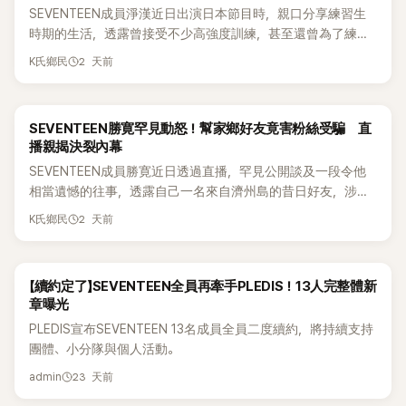
SEVENTEEN成員淨漢近日出演日本節目時，親口分享練習生
時期的生活，透露曾接受不少高強度訓練，甚至還曾為了練習
肺活量，讓聲樂老師直接站在自己的肚子上，驚人經歷曝光
2 天前
K氏鄉民
後，立刻引發粉絲熱議，不少人更怒批公司訓練方式太過火。
SEVENTEEN勝寛罕見動怒！幫家鄉好友竟害粉絲受騙 直
播親揭決裂內幕
SEVENTEEN成員勝寛近日透過直播，罕見公開談及一段令他
相當遺憾的往事，透露自己一名來自濟州島的昔日好友，涉嫌
利用與自己的關係讓部分粉絲蒙受金錢損失，因此他不僅已與
2 天前
K氏鄉民
對方斷絕聯絡，更親自提醒粉絲提高警覺，避免再次受騙。
【續約定了】SEVENTEEN全員再牽手PLEDIS！13人完整體新
章曝光
PLEDIS宣布SEVENTEEN 13名成員全員二度續約，將持續支持
團體、小分隊與個人活動。
23 天前
admin