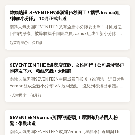
韓娛熱議-SEVENTEEN淨漢退伍秒開工！攜手Joshua組
「神顏小分隊」 10月正式出道
南韓人氣男團SEVENTEEN又有全新小分隊要出擊！才剛退伍
回歸的淨漢，被爆將攜手同團成員Joshua組成全新小分隊，預
計於今年10月正式出道。兩人向來都是團內公認的「門面擔
1 個月前
泡菜鄉民
當」，如今「神顏組合」強強聯手，消息一出立刻讓粉絲期待值爆
表。 根據韓媒6日報導，淨漢與Joshua目前正在積極籌備
SEVENTEEN全新小分隊，並以10月正式出擊為目標。若計畫
SEVENTEEN THE 8爆夜店狂歡、女性同行！公司急發聲卻
順利進行，這也將成為團體推出的第7組小分隊。這也是淨漢
拖隊友下水 粉絲怒轟：太離譜
繼先前與圓佑合作後，第2度挑戰小分隊活動；至於Joshua則
南韓人氣男團SEVENTEEN中國成員THE 8（徐明浩）近日才與
是出道以來首次以小分隊形式正式出擊，讓粉絲格外期待。 下
Vernon組成全新小分隊「V8」展開活動，沒想到卻爆出爭議。中
面是韓網的評論翻譯 1.哇，等好久了ㅠㅠㅠㅠㅠㅠㅠㅠㅠㅠ總算等
國社群平台近日瘋傳一段影片，聲稱拍到THE 8現身夜店，不
到了ㅠㅠㅠ2.哦，SEVENTEEN現在有退伍的成員了啊3.天啊 ㅜ
1 個月前
K氏鄉民
僅疑似與女性同行，還被拍到抽電子菸，消息曝光後立刻在中
ㅜㅜㅜㅜ. 我真的等這個等好久了ㅜㅜㅜㅜ 4.能看到他們出來真
韓及海外社群掀起熱議，經紀公司也火速發表聲明澄清。不
的太好了，但真心要破產了..5.SEVENTEEN真的以多樣的分隊
過，聲明中卻同時點名另一位中國成員Jun（文俊輝），意外引
形式出來耶 ㅋㅋ6.我是個對他們有點好感的粉絲，突然興趣大
SEVENTEEN Vernon剪回「初戀頭」！厚瀏海判若兩人 粉
爆粉絲怒火，質疑公司「為何硬要把Jun拖下水」。 事件起因於
增 ㅋㅋㅋㅋㅋ 7.哇...淨漢和Joshua ㄷㄷ 這個視覺真的是 ㅋㅋㅋ
驚：像剛出道
微博流傳的一段影片，畫面中一名被指是THE 8的男子現身夜
ㅋㅋㅋ太讓人好奇了8.哇，終於來了!!!!!!!!!!!!!!!!9.哇，SEVENTEEN
南韓人氣男團SEVENTEEN成員Vernon（崔瀚率）近期與The
店，疑似抽著電子菸，身旁還有女性同行。影片曝光後迅速在
的全粉一年到頭都是日曆滿滿的行程吧ㅋㅋㅋㅋㅋㅋㅋ但應該很