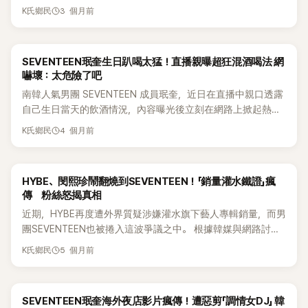
活動結束後，卻因一段夜店影片再度掀起熱議。有網友指控他
（我愛你，沐浴在光輝中）。該角色透過SEVENTEEN自製節目
動會是什麼樣子。」 Dino透露，在與公司進行長時間討論後，
公平待遇。 不少網友留言表示：「這真的一點都不好笑，太心疼
3 個月前
K氏鄉民
在海外夜店與女性貼身熱舞，引發部分輿論討論，不過大批粉
逐漸受到粉絲熟悉，Dino過去也曾在年末頒獎典禮舞台上，以
最終決定接受這項挑戰。他表示，自己並不打算只當兩、三年
她們了」、「如果沒辦法公平對待旗下團體，為什麼還要推出女
絲隨即出面力挺，認為只是成年人正常社交娛樂，無需過度放
皮哲仁身分參與小分隊BSS歌曲《Fighting》的演出。 然而，將
歌手就離開舞台，因此希望從長遠角度思考未來發展。「我認為
團？」、「Pledis根本不該再培養女團了」、「她們當下可能笑著分
大解讀。 其實早在今年稍早，就曾有一段玟奎現身海外夜店的
皮哲仁作為首次個人專輯主軸的決定，卻引發大批粉絲失望。
這樣的企劃能夠拓展我作為藝人的可能性，也能讓大家看見不
享，但背後其實是很令人心酸的經歷」、「現在回頭看，才知道
SEVENTEEN珉奎生日趴喝太猛！直播親曝超狂混酒喝法 網
影片在網路上瘋傳。最近他因行程來到台灣，又有網友在社群
甚至有粉絲發起「反對皮哲仁」抗議卡車活動，要求Pledis讓他以
同面向的我。我一直在思考，有沒有什麼是別人沒做過、做不
fromis_9當時真的被虧待得很嚴重。」
嚇壞：太危險了吧
平台分享一段疑似他現身夜店的影片，並指稱他與多名女性共
「藝人Dino」的名義出道。粉絲長文寫道：「如果公司一直把Dino
到的事情，所以最後決定接受這個挑戰。」 他也強調，正因為做
南韓人氣男團 SEVENTEEN 成員珉奎，近日在直播中親口透露
舞，試圖帶起負面風向。 原PO甚至寫下：「我在 Threads 看到
當皮哲仁用，我們就不能坦白說喜歡這個角色，否則公司就會
出這項決定，所以比以往更加努力準備，希望呈現嶄新的作品
自己生日當天的飲酒情況，內容曝光後立刻在網路上掀起熱
這段影片，據說是玟奎昨晚在台灣夜店和女生跳舞，好奇粉絲
繼續偷懶。」 韓國網路論壇Theqoo近日一篇熱門貼文整理了相
給粉絲。然而，這段解釋不但沒有平息爭議，反而讓更多粉絲
議，甚至讓不少粉絲聽了當場嚇傻，直呼實在太誇張。 據悉，
看到會怎麼想」等內容，引發大量討論。 不過，輿論風向卻與原
關爭議。文中指出，皮哲仁最初作為綜藝節目的搞笑角色時，
把矛頭指向所屬公司Pledis娛樂。 許多粉絲認為，這段發言證
4 個月前
K氏鄉民
珉奎日前似乎和團員們私下舉辦生日派對慶生。沒想到，他在
PO預期相反。許多粉絲與網友紛紛留言替玟奎緩頰，認為他已
確實獲得不少正面評價，但許多粉絲認為公司多年來過度使用
實了外界原本的猜測，也就是皮哲仁企劃並非Dino本人主導，
與粉絲輕鬆聊天時，竟自爆自己把龍舌蘭、威士忌和香檳混在
經29歲，本來就有權利享受私人生活，只是在夜店放鬆、跳
這個設定。甚至在非搞笑企劃中，皮哲仁也頻繁與Dino形象綁
而是公司提出的方向。更讓粉絲心疼的是，Dino坦言自己花了
一起，還直接一口喝光，豪邁喝法讓大批網友震驚不已。 珉奎
舞，並沒有做出任何失當行為。 有網友直言：「到底誰會在意？
定，讓部分粉絲開始感覺角色逐漸掩蓋了Dino本人的魅力與定
整整6個月時間考慮此事，讓不少人認為他一開始其實並沒有
HYBE、閔熙珍鬧翻燒到SEVENTEEN！「銷量灌水鐵證」瘋
在直播中表示：「我昨天真的喝了很多，還喝了生日酒，是把龍
他都29歲了，拜託別大驚小怪。」也有人留言表示：「天啊，一
位。 據貼文內容指出，粉絲對於專輯將採用濃厚演歌風格，以
完全認同這項企劃。 有網友表示：「看Dino過去的SOLO作品就
傳 粉絲怒揭真相
舌蘭、威士忌和香檳混在一起，然後一口喝掉，真的很好玩。
個快30歲的成年人在跳舞、玩樂，我到底該怎麼辦？」以反諷方
及MV可能在類似「Colatec」（韓國中高齡族群舞廳）場景拍攝
知道，他一直走比較帥氣、流行的表演路線，突然變成皮哲仁
近期，HYBE再度遭外界質疑涉嫌灌水旗下藝人專輯銷量，而男
我隔天好像一路睡到下午5點。」 相關片段隨後在社群平台上瘋
式回應外界批評。 另外，也有目擊者透露，玟奎當時是與經紀
等消息感到相當失望。對許多粉絲而言，問題並不只是Dino使
真的很奇怪。」也有人批評：「之前還有人信誓旦旦說這一定是
團SEVENTEEN也被捲入這波爭議之中。 根據韓媒與網路討
傳，迅速引爆討論。有些網友第一時間吐槽，光聽這個酒類組
人同行，而且全程與旁人保持距離，並未有任何越矩行為。部
用搞笑角色，而是時機點令人難以接受。 身為出道12年的藝
Dino自己的想法，現在真相出來了吧。」更有粉絲直接開轟：
論，HYBE目前與前ADOR代表閔熙珍之間的法律糾紛持續延
合就覺得「很可怕」、「感覺超難喝」；也有不少人把焦點放在健康
分粉絲則指出，影片中的女生看起來也像是粉絲（Carat），大
人，同時也是13人男團SEVENTEEN的一員，個人專輯機會本
「Pledis根本完全搞不清楚粉絲想看什麼。」 相關討論持續延
5 個月前
K氏鄉民
燒，相關法院文件近日再度被翻出。文件內容提到，某個未具
問題上，擔心這樣的喝法恐怕會對身體造成不小負擔。 事實
家其實都有刻意保持適當距離，只是單純享受現場氣氛。 不少
就相當珍貴。隨著團體逐步進入成員服兵役階段，不少粉絲認
燒，不少粉絲認為公司錯失了讓Dino展現個人音樂色彩與舞台
名團體在通報65萬張專輯銷量後，後續卻有約50萬張遭退貨，
上，飲酒在南韓的社交文化與職場文化中相當常見，不論朋友
網友也感嘆，偶像的一般社交活動經常被外界放大檢視，甚至
為，這可能是Dino少數能夠完整展現個人特色的機會。因此，
魅力的最佳時機。 事實上，Dino向來以精湛舞技和全能表演實
因而引發外界聯想，質疑是否涉及「灌銷量」行為。 事實上，
聚會、公司聚餐，甚至藝人私下聚會，一起喝酒都是很普遍的
被視為「禁忌」，認為對成年藝人的私生活不應過度苛責。 此
他們原本期待首張個人專輯能夠凸顯他身為歌手、舞者、表演
力受到肯定，許多人原本期待他的首張個人專輯能展現更成熟
SEVENTEEN珉奎海外夜店影片瘋傳！遭惡剪「調情女DJ」 韓
HYBE過去就曾多次被外界懷疑涉及所謂「買榜」或「灌銷量」爭
事。而在粉絲之間，SEVENTEEN 成員本來就常被認為酒量不
外，今年3月8日，玟奎結束新加坡國家體育場演唱會行程後，