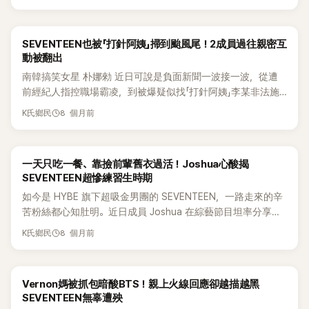
人氣影片〈Kids Learn How To Make A Signature〉，當時成員
人」，希望大家互動能保持分寸。S.Coups 也在台上補充表示，
舉辦由知名DJ參與的「SEVENTEEN主題派對」，整體巡演氛圍
新魅力。」、「如果我是本命粉，長期看公司一直消費這個『中年
們與多名孩童互動，親自教小朋友設計自己的簽名，溫馨畫面
希望粉絲只用擊掌等方式互動，不要隨意觸碰成員身體。 相關
本來就相對開放。因此，也有不少人認為，成員在演出結束後
大叔』分身角色，大概也會感到厭倦。如果最後還用這個角色出
至今仍被粉絲津津樂道。 沒想到，ODG 近日於 2026 年釋出
畫面在社群平台瘋傳後，粉絲怒火瞬間被點燃，不少人痛批這
到夜店放鬆，其實並不是什麼太過罕見的事。 隨著整起事件持
道，我可能真的會想脫粉。」 「其實我能理解Dino想做什麼，也
SEVENTEEN也被「打針阿姨」掃到颱風尾！2成員過往親密互
全新影片，其中一名當年出現在節目中的男孩再度現身，與
樣的行為已經構成性騷擾，直言「不管是不是粉絲，都不能合理
續發酵，也有越來越多聲音認為，那些惡意散播、刻意剪輯珉
不認為這是什麼嚴重錯誤的選擇。但我同樣能理解粉絲為什麼
動被翻出
SEVENTEEN 成員 DK、勝寬 重逢，而真正的「反轉關鍵」也在此
化這種行為」、「看到真的很心疼」、「完全越界了」。也有粉絲反
奎私人行程畫面，甚至試圖帶風向引導負面輿論的人，反而才
這麼反感。最後還是得靠作品證明自己。」、「今天公開的影片
南韓搞笑女星 朴娜勑 近日可說是負面新聞一波接一波，從遭
刻揭曉。 這名昔日的孩子當場宣布，自己已正式以藝名「柱奐」
駁試圖替行為辯護的人，強調偶像也是人，應該被尊重基本的
應該被追究責任。而韓網對此看法也相當兩極。 下面是韓網的
裡，Dino看起來其實很期待這個企劃。但概念曝光後反應不
前經紀人指控職場霸凌，到被爆疑似找「打針阿姨」李某非法施
出道，成為新生男團 AxMxP 的成員，瞬間讓現場氣氛炸裂。
身體界線。 事件持續延燒中，也再度掀起粉圈對「演唱會互動
評論翻譯 1.去也沒什麼啦，不過如果是我偶像就會退粉2.人生
佳，他卻一直沒有出面說明。現在不管是支持他的粉絲還是失
打點滴，爭議一路延燒。風波不只牽連到 SHINee 成員 Key、
DK 與勝寬一時之間完全反應不過來，反覆確認眼前的人，震驚
界線」的討論，不少人呼籲，喜歡不該成為失控與越界的藉口。
看起來很有趣！！！！！！3.不去夜店不行嗎？為什麼一定要去
8 個月前
K氏鄉民
望的粉絲都很煎熬。」、「以他的資歷和人氣來說，如果不是本
溫流，如今又有多張與 SEVENTEEN 成員的合照與互動內容被
表示「真的已經過了 5 年嗎？」 看著當年還在玩簽名設計、被他
啊？ 4.看來很喜歡喝酒和夜生活哦5.又不是小孩子，讓他們自
人同意，根本不可能發生這種事。」 「我一開始只覺得很有趣，
挖出，火勢恐怕再度升溫。 YouTube 頻道《橫豎研究所》（가로
們逗得哈哈大笑的孩子，如今以「後輩偶像」身分站在面前，
己去玩吧，哈哈6.Vernon和The 8也一起，哈哈，看來他們就
但也能理解粉絲為什麼無法接受。」、「怪公司可能比較容易
세로연구소）於 17 日直播中公開多張舊照，指出約 10 年前，李
SEVENTEEN 成員們也難掩感動神情，DK還一直摸著柱奐的腹
是知道會被拍還是照去玩 7.又不是因為性騷擾被檢舉才出事，
吧。出道這麼多年了，大家真的覺得沒有他本人參與就能推動
一天只吃一餐、靠撿前輩舊衣過活！Joshua心酸揭
某為女兒舉辦週歲宴時，SHINee 的 Key、導演李思江，以及人
肌，笑說「柱奐的腹肌真不是開玩笑的」，現場氣氛一度相當催
成年人去夜店玩也要被罵嗎？8.自從Burning Sun事件之後，夜
這個企劃嗎？」、「真的快氣死了，公司到底在想什麼。」、「以他
SEVENTEEN超慘練習生時期
體藝術家 Nancy Lang 都曾到場祝賀，並留下合影。據稱，該
淚。 該段重逢影片曝光後，立刻在社群平台瘋傳，不少網友直
店形象本來就徹底崩掉了9.前陣子珉奎直播喝啤酒的影片也有
的地位來看，感覺更像是他自己想做的事情。」、「他應該投入
如今是 HYBE 旗下超吸金男團的 SEVENTEEN，一路走來的辛
場活動於 2015 年 9 月 22 日在 R 飯店舉行，照片中站在 Key
呼「這根本是命運安排」、「太完整的一個圓」、「哇……太扯了！5
流傳，看了就覺得SEVENTEEN真的算過得滿自由的，當然這
了很多心血準備這張作品，以為能和粉絲一起享受這個企劃。
苦粉絲都心知肚明。近日成員 Joshua 在綜藝節目坦率分享早
兩側的女性分別是李思江與 Nancy Lang，而左側抱著孩子的
年之內怎麼可以成長這麼多……？」、「我是克拉。三位都太可愛
不是說他們有做錯什麼 10.都快30歲了還跑夜店，在一般人眼
結果現在反對聲浪這麼大，恐怕也讓他陷入相當尷尬的處境。」
期練習生生活，透露連最基本的吃穿都相當拮据，再次讓粉絲
女子，則被指為「打針阿姨」李某本人。 隔天（18 日），《橫豎
了ㅠㅠㅠㅠㅠㅠ 看到柱奐這樣站在這裡，才突然意識到
裡多少還是有點幼稚，現在流行的是自律管理，這樣看起來不
8 個月前
K氏鄉民
目前Dino與所屬公司尚未針對相關爭議進一步回應。隨著
心疼不已。 Joshua 11 月 5 日登上喜劇人洪真慶的 YouTube
研究所》再度公開多張照片，稱李某與 SEVENTEEN 成員之間
SEVENTEEN 已經變成大前輩了呢……！！AxMxP 的柱奐我一
太時髦啦11.我倒是無所謂，不想當粉絲的人就退吧，反正我也
《Gilboard》發行日逐漸接近，外界也持續關注這場圍繞在「皮哲
節目《Zzin_Genius》時談到，當年他是在韓國參加活動時，被現
的互動同樣相當密切。其中，成員 DK數年前曾在疑似音樂劇後
定會記住的！加油！」、「哇嗚，柱奐真的成長超多，好驚人……
不會攔12.男團成員真的過得太爽了吧 13.唉，當偶像的還是好
仁」與Dino本人之間的定位之爭將如何發展。
所屬經紀公司 Pledis Entertainment 發掘帶回公司當練習生。
台的空間，與李某合影，畫面中還出現疑似李某家人的男性與
5 年真的很長欸，而且碩珉變得更帥了……成長真的是一件很美
好管理自己吧，別跟一般人一樣什麼都想享受14.珉奎嘛，本來
Vernon媽被抓包暗酸BTS！親上火線回應卻越描越黑
真正開始訓練後，他才發現辛苦程度遠超想像。 他坦言，公司
孩童。 更引發關注的是，DK 不僅與李某合照，還曾對她的女
好的事啊」、「哇，真的完全是爆風成長欸……太感動了嗚嗚，製
就有愛喝酒、愛玩的形象，哈哈15.97line朋友們一個一個出
SEVENTEEN無辜遭殃
當時一天只提供一餐，其他餐費都得靠媽媽匯來的生活費支
兒留下溫暖留言，並贈送親筆簽名 CD，內容寫道：「我是謙哥
作人真的眼光超好」、「真的看得超鼻酸」，大讚節目成功捕捉到
事，真的很好笑 16.珉奎啊，夜店真的適可而止吧，我記得之前