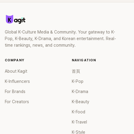
引起高度關注。 這個帳號被網友挖出多則具爭議性的言論。其
都爆發激烈爭論。粉絲無奈表示：「拜託不要再說了，這樣只會
動，後續是否會有當事人或經紀公司出面說明，仍有待進一步
中一則針對紐約新上任的穆斯林市長 Zohran Mamdani 的護航
害到 SEVENTEEN。」也有網友狠批：「家長越界發言真的影響
觀察。
貼文回應，被不少網友解讀為 將「罪犯」與「穆斯林」相提並論，
偶像形象。」 目前 Vernon 的 IG 已經被網友灌爆，留言區充滿
引發反伊斯蘭情緒的批評。 另一則推文中，她疑似因為有人反
指責、抱怨、心疼與維護的混亂場面，彷彿戰場現場直播。
覆使用反川普言論，便反問對方：「你是不是有妥瑞氏症？」甚
Global K-Culture Media & Community. Your gateway to K-
至使用了美國已被視為侮辱性用語的 r-word（Retarded），造
Pop, K-Beauty, K-Drama, and Korean entertainment. Real-
成更大爭議。 事件迅速升級，不只 Vernon 母親遭到網友圍
time rankings, news, and community.
剿，Vernon 與 SEVENTEEN 也被拖下水遭受抨擊，包括韓國
與國際粉絲社群都爆發激烈爭論。 不過也有部分粉絲替
Vernon 緩頰，表示 「父母說的話不是孩子的責任」、「Vernon 不
COMPANY
NAVIGATION
是他母親的政治立場延伸」，呼籲不要把矛頭指向藝人本人。目
About Kagit
首頁
前 Vernon 的 IG 貼文區已被網友灌爆，出現大量批評聲浪，也
有人留言力挺，場面一片混亂。 此事持續延燒中，粉絲團與社
K-Influencers
K-Pop
群平台都還在激烈辯論，Vernon 所屬的 Pledis 與 HYBE 目前
For Brands
K-Drama
尚未發表官方立場。
For Creators
K-Beauty
K-Food
K-Travel
K-Style