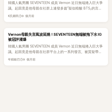
韓國人氣男團 SEVENTEEN 成員 Vernon 近日無端捲入巨大爭
撐。主持人好奇現在收入跟當時比有多大差距，他苦笑回答：
哥啊～信收到了喔！下次見面哥哥帶你坐飛機。要好好吃飯、
難得一見的全圓式瞬間，也再次證明 K-POP 世界的奇妙緣分。
在美國也有被目擊去夜店，真的……你算是團裡唯一常有夜店
議，起因竟是他母親在社群上連發多篇「疑似暗酸 BTS」的言
「完全不能比。」 Joshua 回憶，那時候他精打細算到極致，常常
不生病、聽爸爸媽媽的話，漂亮地長大喔。」整段互動看起來相
爭議的人了17.每次看到這種新聞都只會覺得，他們體力也太好
論，掀起軒然大波，如今她再次親上火線回應，結果反而讓爭
為了省錢乾脆少吃一餐。他的父母都在美國，每個月寄來 50
當親切。 另一名成員 淨漢，則被指曾在日本當地替李某的女兒
9 個月前
了吧，如果是我，回宿舍只想直接躺平休息。18.雖然沒什麼特
K氏鄉民
議愈演愈烈，害 Vernon 本人跟 SEVENTEEN 全團都被一起拖
萬韓元（約台幣 12,000 元），當時對他來說覺得不少，但主
挑選娃娃當禮物，還透過 Telegram 私訊詢問孩子的喜好。相
別想法，但如果是女偶像被爆在夜店，反應肯定不一樣
下水，粉絲全傻眼。 事情起源於一篇長文，內容牽扯
持人也指出，那筆錢要負擔吃飯、生活、交通其實根本不夠。
關內容被形容顯示，淨漢與李某之間的關係，親密程度不亞於
SEVENTEEN、HYBE、BTS 三方。在文中，Vernon 的媽媽坦
更辛苦的是，他還得自己買衣服。但錢經常不夠，因此前輩們
Key 與 DK。 此外，李某過去也曾因在社群平台上傳
Vernon母親失言風波延燒！SEVENTEEN無端被拖下水 IG
言 「BTS 建立了那間之後能買下 Pledis 的公司」，還指控 HYBE
給的舊衣 簡直是救命恩情。Joshua 說：「像 NU'EST 的前輩
SEVENTEEN 成員送她的生日蛋糕照片，而與全球粉絲發生摩
被惡評灌爆
是為了 彌補 BTS 成員入伍後的收入空窗期，才靠
們，他們給我們衣服的時候，我們都會很開心地挑來穿。」 靠著
擦。她在一則貼文中抱怨：「跟 SEVENTEEN 成員在我生日那天
韓國人氣男團 SEVENTEEN 成員 Vernon 近日無端捲入巨大爭
SEVENTEEN 撐場面。 這段發言瞬間炸鍋，粉絲吵成一團。更
節省與撐過練習生時期的窘迫，Joshua 直到 SEVENTEEN 開
一起吃了一頓飯，飯錢是我自己付的，生日禮物也只收到一個
議，起因竟是他母親在社群平台上的一系列發言，被質疑帶有
離譜的是，網友接著挖到疑似她的另一個帳號，內容包括她力
始賺錢後才買下人生第一個名牌包。他說那是十年前買的，但
Paris Baguette 的蛋糕，結果就因為那張照片、那段影片，被
「反伊斯蘭（Islamophobia）」與「歧視身心障礙」等問題，引爆韓
挺美國前總統 川普，以及替紐約新上任的穆斯林市長 Zohran
到現在仍珍藏使用：「我想我會永遠留著它，真的。」 Joshua 的
全世界的 SEVENTEEN 粉絲瘋狂傳惡意私訊（DM）。」 她進一
9 個月前
年糕歐巴
美網路怒火，連Vernon本人與SEVENTEEN都遭到牽連。 近日
Mamdani 說話的貼文，引來大量批評聲浪，風波瞬間全球化！
真情告白讓粉絲再次回想起 SEVENTEEN 出道前的艱苦歷程。
步表示：「真的被罵到體無完膚，但（SEVENTEEN 的）經紀公
X（舊 Twitter）上出現一篇長文，內容講述 SEVENTEEN、
面對越鬧越大的局面，她再度跳出來回應。在該帳號上，她陸
如今他們能站上世界舞台，背後付出的努力與心酸也再次引發
司連一通電話都沒有。更誇張的是，Pledis 娛樂那邊的人突然
HYBE 與 BTS 的關係，發文者自稱是 Vernon 的母親。她在文
續回覆多則推文，包括有人指控她「討厭 BTS」的留言，她強調
共鳴。
全部失聯。」她也聲稱，自己多年來曾對該公司提供贊助，卻因
中承認 「BTS 建立了 HYBE，使其有能力收購
自己其實喜歡 BTS，還解釋自己為什麼會支持川普，企圖澄清
此感到極度被背叛，甚至「因此罹患壓力性恐慌症」。 該貼文
Pledis（SEVENTEEN 所屬公司）」，並稱 HYBE「利用
爭議。 她甚至回嗆一則把「BTS 的善良行為歸咎父母」的言論，
中，李某還標註了「#Pledis 代表」、「#我被罵得很慘」、「#那些罵
SEVENTEEN 來抵銷 BTS 成員入伍帶來的收入空缺」。 該貼文
稱那句話充滿「諷刺」。 另外還有幾則直接提到她「暗酸 BTS」的
我的人都去哪了」等關鍵字。不過，她所主張的「長期贊助
曝光後，更多疑似出自 Vernon 母親的評論被翻出，包括她被
評論，她則表示問題不是 BTS，而是「部分粉絲的行為」。 然
Pledis 娛樂」一事，目前內容與真實性仍難以查證。 隨著越來
指支持美國前總統川普，使得粉絲追查到 X 上一個名為
而，她這一連串新的回應不但沒有滅火，反而將 Vernon 與
越多舊照與貼文被翻出，相關爭議仍在持續延燒，外界關注焦
@MelodyVernonK 的帳號，內文與她個人臉書上的名字相符，
SEVENTEEN 也被拖下水遭受抨擊，包括韓國與國際粉絲社群
點也逐漸從單一事件，擴大到李某與多位藝人之間的過往互