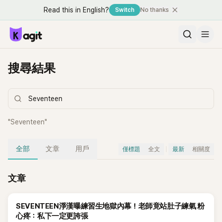
Read this in English?
Switch
No thanks
搜尋結果
"
Seventeen
"
全部
文章
用戶
僅標題
全文
最新
相關度
文章
SEVENTEEN淨漢曝練習生地獄內幕！老師竟站肚子練氣 粉
心疼：私下一定更誇張