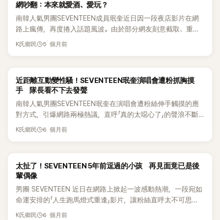
者以及創作者的實力。 韓媒《TenAsia》也對此提出質疑。報導
的音樂風格，甚至有人形容他的品味更接近「Michael Jackson
網吵翻：本來就愛酒、愛玩？
議，如今相關指控再次浮上檯面，也讓不少網友把矛頭指向旗
差，其中珉奎更是經常被點名是「能喝代表」之一。 不過，這次
被目擊與成員Vernon、The 8現身新加坡丹戎巴葛一間夜店。
指出，Dino多年來透過舞台表演、歌唱與創作逐步累積音樂實
式表演者」路線。因此，當個人出道最終圍繞著皮哲仁這個搞笑
南韓人氣男團SEVENTEEN成員珉奎近日因一段夜店影片在網
下或相關高銷量團體，其中就包括SEVENTEEN。 SEVENTEEN
珉奎親口透露自己的豪飲方式後，仍讓不少人相當擔心他的健
當時在社群平台上流傳的影片中，可以看到玟奎在夜店裡隨著
力。以皮哲仁名義發表音樂作品本身或許無可厚非，但讓該角
角色展開時，讓不少等待多年的粉絲感到相當可惜。 目前關於
路上瘋傳，再度捲入話題風波。由於部分網友刻意截取、重新
近年專輯成績驚人，正規10輯《FML》目前仍是K-POP史上銷量
康狀況，相關爭議也再度浮上檯面。事實上，他先前就曾因為
音樂跳舞，和身邊友人、成員自然享受現場氣氛，其中也拍到
色成為Dino首張個人專輯的核心，則是另一個層面的問題。 目
《Gilboard》的討論仍在韓網持續發酵，而粉絲最關心的問題始
剪輯片段，甚至進一步質疑他在夜店對女性有「搭訕」、「調情」等
最高的專輯之一，而《SEVENTEENTH HEAVEN》同樣繳出亮眼
在 SEVENTEEN 演唱會上毫無猶豫地喝下粉絲遞上的伏特加，
他與一名疑似女性DJ交談的畫面。原本只是單純的玩樂片段，
前相關爭議已迅速蔓延至韓國各大網路社群與社群媒體。根據
5 個月前
終沒有改變——等待了12年的Dino個人出道，究竟應該是屬於
K氏鄉民
行為，也讓整起事件瞬間延燒，在韓網掀起不小討論。 據了
成績，因此自然成為部分網友質疑的對象。 最近網路上更瘋傳
引發部分網友批評，當時就有許多粉絲驚呼：「太危險了吧！完
卻因為經過部分網友惡意剪輯後，被渲染成他疑似主動接近女
貼文內容，粉絲發起的抗議卡車募資金額已超過原定目標
Dino本人，還是屬於皮哲仁？
解，珉奎是在8日結束新加坡國家體育場演唱會行程後，被目
多張照片，被部分人當成SEVENTEEN專輯銷量灌水的「鐵證」。
全不知道裡面有什麼怎麼可以隨便喝？」 甚至有部分韓國網友
性，甚至出現不適當「調情搭訕」的爭議，進一步引爆批評聲
800%以上；此外，X（前Twitter）及其他平台也出現大量反對
擊現身新加坡丹戎巴葛一間夜店。這段畫面一開始甚至還一度
畫面中可見大批《17 Is Right Here》專輯疑似遭大量丟棄，進一
進一步用「酒精成癮」來形容他的行為，不過這樣的說法也立刻
浪。 不過，隨著爭議持續擴大，SEVENTEEN粉絲也陸續釋出
聲浪。甚至有消息指出，一個大型粉絲帳號已在爭議期間停止
近距離互動變性騷！SEVENTEEN珉奎演唱會遭粉抓胸摸
被誤傳是在「香港夜店」拍攝，不過後來證實，珉奎是在完成新
步引發熱議。 不過，這些照片其實更反映出K-POP專輯市場長
引來 SEVENTEEN 粉絲反彈，認為外界不該單憑一次發言就對
其他不同角度的完整影片，試圖還原現場真相。從後續曝光的
運作。 不過，在核心粉絲圈之外，外界對此事看法仍相當分
手 隊長看不下去發聲
加坡演出後，與成員Vernon、The 8一同利用私人時間前往當
年存在的另一個問題，未必能直接證明銷量造假。 由於K-POP
他貼上過度嚴重的標籤。 其實，偶像飲酒文化一直都是韓網反
畫面來看，玟奎當時只是單純和身邊的人一起享受音樂與現場
歧。部分網友質疑，SEVENTEEN已是出道多年的資深團體，
南韓人氣男團SEVENTEEN珉奎在演唱會遭粉絲伸手觸摸的應
地放鬆。 目前在社群平台上流傳的影片中，可以看到珉奎在夜
專輯常被作為粉絲簽售會、抽獎活動的參加門票，加上專輯內
覆討論的話題，每當類似事件曝光，往往又會再度掀起外界對
氛圍，並沒有出現外界所指控的特殊行為，相關爭議也因此逐
Dino本人也擁有一定話語權，這樣的企劃是否真能在未獲得本
對方式，引爆網路兩極熱議，直呼「真的太噁心了」的聲浪不斷
店裡隨著音樂跳舞，和身邊友人、成員自然享受現場氣氛，其
通常附有小卡等隨機特典，不少粉絲為了抽到想要的成員版本
藝人私生活與健康管理的關注。
漸降溫。
人同意的情況下推動。也有人認為，不論企劃是公司主導還是
擴散。 近日，珉奎 與隊長S.Coups組成的小分隊 S.Coups ×
中也拍到他與一名疑似女性DJ交談的畫面。原本只是單純的玩
或提高中獎機率，會一次大量購買專輯。等到把小卡、特典取
6 個月前
Dino親自提出，粉絲身為專輯主要支持者，本來就有權表達失
K氏鄉民
玟奎（CxM） 正展開《Double Up Live Tour》亞洲巡演，並於 2
樂片段，卻因為經過部分網友惡意剪輯後，被渲染成他疑似主
出後，剩下的專輯本體便可能被集中丟棄、回收，甚至當成垃
望。 另一方面，也有不少人選擇支持Dino，認為應該等到作品
月 13、14 日在釜山完成演出，現場氣氛火熱。 不過，演唱會
動接近女性，甚至出現不適當「調情搭訕」的爭議，進一步引爆
圾處理，這也造成外界經常看到「成堆專輯被丟掉」的現象。 對
正式公開後再下定論。部分網友更拿其他成功的搞笑或演歌風
中卻出現讓粉絲看了相當不舒服的一幕。當天 珉奎 為了更貼
批評聲浪。 不過，隨著爭議持續擴大，SEVENTEEN粉絲也陸
此，也有不少粉絲出面替SEVENTEEN澄清，認為網路上流傳
偶像企劃作比較，認為有趣的概念並不代表作品一定失敗。 在
太扯了！SEVENTEEN 5年前逗過的小孩 再見面竟已是後
近觀眾，特地下舞台走向搖滾區與粉絲互動，近距離打招呼。
續釋出其他不同角度的完整影片，試圖還原現場真相。從後續
的照片與HYBE遭質疑的銷量灌水指控其實是兩回事，不能直
Theqoo上，韓國網友的留言也立刻破千，包括：「Dino的表演
輩偶像
沒想到，他經過欄杆時，不少粉絲不只伸手碰他的手，還有人
曝光的畫面來看，珉奎當時只是單純和身邊的人一起享受音樂
接畫上等號，並強調這次爭議並不足以證明SEVENTEEN涉及
能力真的很可惜。我雖然只是路人粉，但還是覺得首張個人專
男團 SEVENTEEN 近日在網路上掀起一波感動熱潮，一段宛如
直接抓住他的手臂，甚至觸碰胸口部位，畫面曝光後立刻引發
與現場氛圍，並沒有出現外界所指控的特殊行為，相關爭議也
銷量造假。 小編OS：這次SEVENTEEN被拖下水，也讓K-POP
輯應該走強烈表演型路線，皮哲仁當隱藏曲彩蛋就好了。」、
命運安排的「人生跑馬燈式重逢」影片，讓粉絲直呼太不可思
爭議。 隨後流出的另一段影片中，可以看到 珉奎 在事發後明
因此逐漸降溫。 另外，SEVENTEEN所屬經紀公司PLEDIS娛
圈老問題再次浮上檯面。
「到底是誰才是真的玩過頭了？」、「難道是看到在科切拉表現
議。 5 年前，SEVENTEEN 曾登上 YouTube 頻道 ODG，拍攝
顯露出不悅神情，並在之後的談話中委婉提醒粉絲「不要那樣抓
樂，其實早在此次新加坡巡演前，就曾於6日在當地知名夜店
6 個月前
K氏鄉民
後，就覺得這條路一定行得通嗎？Dino明明可以靠唱跳展現全