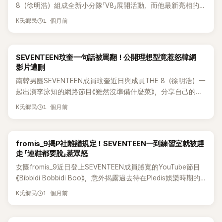
8（徐明浩）組成全新小分隊「V8」展開活動，而他最新亮相的造
中國及海外社群瘋傳，不少網友開始質疑偶像私生活，也讓相
幸福 10.軍中空白期也想看他們的solo活動11.希望淨漢退伍後
型也意外掀起熱議。頂著充滿2000年代復古感的厚重瀏海登
關話題持續延燒。 對此，經紀公司隨即發布正式聲明表示，近
能多多活動，真的很想看到他12.因為兩人都是類似風格的美
1 個月前
K氏鄉民
場，與近年俐落短髮、平頭形象截然不同，讓大批網友驚呼：
期網路上出現針對Jun與THE 8的大量不實謠言，以及未經授權
男，真的很期待，他們都太美了 13.哇，一直想這兩人能不能出
「完全認不出！」 在小分隊正式出道前，Vernon與The 8先舉辦
拍攝、散布的照片與影片，還有人刻意斷章取義、惡意揣測，
來，結果真的出來了14.大家都努力填滿空白期，雖然成員很
專輯宣傳活動，其中Vernon以一頭厚重、略帶凌亂感的「Y2K長
嚴重誤導大眾。 公司強調，相關內容皆屬於粉絲衝突衍生出的
多，但中間也很努力呢15.哇，軍中空白期變成每個月都要搶票
SEVENTEEN玟奎一句話被罵翻！公開理想型竟惹怒韓網
瀏海」造型現身，幾乎遮住大半張臉，與他前陣子的平頭形象形
惡意造謠與誹謗，不僅嚴重損害兩位藝人的名譽，也影響正常
的期間了 ㅋㅋㅋ不過這樣也不錯，除了完整體，分隊和個人也
影片遭刪
成強烈反差，照片曝光後迅速在網路瘋傳。 不少網友看到照片
工作與日常生活，目前已蒐集、保全所有相關證據，並要求散
都很讚 16.終於..!! 淨漢和Joshua快來吧..17.期待這個分隊，但
南韓男團SEVENTEEN成員玟奎近日與成員THE 8（徐明浩）一
後第一眼都沒認出是Vernon，甚至有人以為他換了人。有粉絲
布不實資訊的網友立即刪除內容、停止轉發，否則將依法追究
希望不要有太多劇透..18.哇，真的不錯，之前那首歌也很好聽
起出演李泳知的網路節目《雖然沒準備什麼菜》，分享自己的理
表示：「我看了好幾次都認不出來，直到最後一張才確定真的是
法律責任。 然而，這份聲明公開後卻沒有平息風波，反而引發
19.是不是因為成員多...分隊也超多 ㅋㅋㅋㅋㅋㅋㅋㅋㅋㅋ演出幾
想型條件，沒想到一番發言卻意外引發爭議，不僅影片片段遭
Vernon。」、「這真的是SEVENTEEN的Vernon？怎麼突然變這
Jun粉絲強烈反彈。不少人認為，這次爭議從頭到尾都是THE 8
乎每個月都有呢 ㅋㅋㅋㅋ20.沒關係，我少吃一點也能活下
1 個月前
K氏鄉民
刪除，網路上也掀起兩派論戰。 節目中，李泳知詢問兩人的理
麼年輕？」 更多人則大讚他的顏值完全撐起這種高難度髮型，
遭爆夜店、抽電子菸，Jun卻被一併寫進法律聲明，容易讓外界
去！！！21.哇，這下錢包真的要見底了 ^^.. 22.Joshua和淨漢
想型，玟奎表示，比起職業本身，他更在意對方對工作的態
「瀏海幾乎把臉遮住還是超帥」、「這種又厚又亂的髮型，一般人
誤以為他也涉及相同事件，無辜受到波及。 更有粉絲指出，
不是很受歡迎的組合嗎，哇23.他們兩的聲音不太一樣吧？好奇
度。他說：「我喜歡的不是那種只是把工作當工作的人，而是因
根本駕馭不了，他居然還能帥成這樣。」 也有粉絲認為，
Jun過去一年多來長期遭私生飯跟拍，不僅個人隱私屢遭侵
他們會帶來什麼樣的歌曲24.喜歡這兩人組合的粉絲很多，肯定
fromis_9揭P社離譜規定！SEVENTEEN一到練習室就被趕
為喜歡才去做、享受努力的人。像是去上班時，不是一直想著
Vernon剪了平頭後原本看起來成熟不少，如今把頭髮留長、放
犯，就連家人也受到牽連，但公司始終未曾針對相關事件發表
會瘋掉吧ㅋㅋ 25.這是Joshua的第一個分隊，而淨漢和之前的
走 「連鞋都要脫」惹眾怒
『啊，好累、快受不了了』，而是抱著『今天也要全力以赴！』這種
下瀏海，整個人瞬間逆齡，甚至讓人想起他剛出道時的青澀模
正式聲明或採取公開行動。 因此，這次公司卻在THE 8風波爆
遠征隊風格完全不同，真的很期待 ㅋㅋㅋ26.來吧，我的錢包現
女團fromis_9近日登上SEVENTEEN成員勝寬的YouTube節目
心態的人，我覺得很有魅力。」 這段發言曝光後迅速在社群平
樣。 其中不少老粉更提到，這次的新造型神似Vernon早年
發後，以兩人名義共同發布聲明，讓不少粉絲痛批公司處理方
在已經不妙了27.真的有分隊活動耶ㅋㅋㅋㅋㅋㅋㅋㅋㅋㅋㅋㅋㅋㅋ
《Bibbidi Bobbidi Boo》，意外揭露過去待在Pledis娛樂時期的
台流傳，但也因為爭議不斷，相關影片後來遭到刪除。部分網
「Melona時期」的經典形象，紛紛留言表示：「真的有種回到出道
式雙重標準，認為真正需要被保護的Jun，過去遭遇的隱私侵
ㅋ 我很喜歡，特別是《Falling For You》這首 28.哇，我最喜歡的
辛酸往事。成員坦言，公司曾要求她們只要知道SEVENTEEN
友認為，玟奎身為從事演藝工作的偶像，沒有體驗過一般上班
初期的感覺」、「完全是逆齡成功。」 Vernon這次的大膽變髮，不
害始終未受到重視，如今反倒因另一名成員的爭議被迫一起承
就是95line的組合 ㅠㅠㅠㅠㅠ29.視覺饗宴太瘋狂了，我很喜歡
1 個月前
K氏鄉民
要來，就得立刻離開練習室，甚至還被告誡「連影子都不能踩
族的工作壓力，因此這番言論顯得有些脫離現實。 有人留言表
僅成功掀起話題，也再次展現了不論什麼造型都能完美消化的
受輿論。 此外，也有粉絲質疑聲明內容用詞不夠精確。由於目
Joshua的聲音30.這視覺也太強了吧ㅋㅋㅋ很期待
到」，誇張內幕曝光後，引發大批網友撻伐。 節目一開始，勝寬
示：「站著說話不腰疼，領一般人的薪水看看，工作怎麼可能每
高顏值，再度引發粉絲熱烈討論。
前網路上流傳的照片、影片幾乎都與THE 8有關，Jun並沒有遭
便熱情歡迎fromis_9成員李彩煐與朴池原，還笑虧她們離開