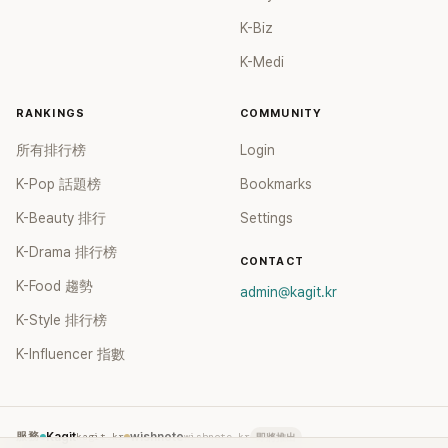
K-Biz
K-Medi
RANKINGS
COMMUNITY
所有排行榜
Login
K-Pop 話題榜
Bookmarks
K-Beauty 排行
Settings
K-Drama 排行榜
CONTACT
K-Food 趨勢
admin@kagit.kr
K-Style 排行榜
K-Influencer 指數
服務
Kagit
kagit.kr
wishnote
wishnote.kr
即將推出