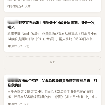
一名不折不扣的學霸。她日前在節目中透露，自己在美國就讀
2 天前
打歌雷達
國中時，曾拿下全校第一名，優異成績曝光後，再度掀起網友
熱議。
K-POP
Noel主唱突宣布結婚！甜認娶小14歲嫩妹 婚期、身分一次
曝光
韓國男團「Noel（노을）」成員姜均成宣布結婚喜訊！對象是小他
14歲的演員劉河珍（유하진 音譯），兩人將於10月30日在首爾
低調舉辦婚禮，消息一出立刻引發關注。
2 天前
K氏鄉民
廣告
K-POP
崔叡娜淚揭童年罹癌！父母為醫藥費賣飯捲苦撐 她自責：都
是我的錯
出身自限定女團IZ*ONE、目前以SOLO歌手身分活動的崔叡
娜，近日在SBS新綜藝《我的餘生戀愛》（내 남은 연애）中，首
度談起自己幼年罹患小兒癌的經歷，回憶起父母為了籌措醫療
2 天前
K氏鄉民