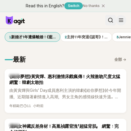
Read this in English?
Switch
No thanks
1
2
3
新婚才1年遭爆離婚！《藍…
主持11年突退《認哥》！…
Jenn
最新
全部
→
韓劇
《給你夢想》黃寅燁、惠利激情床戲瘋傳！火辣激吻尺度太猛
網驚：韓劇太敢拍
由黃寅燁與Girls' Day成員惠利主演的韓劇《給你夢想》於今年開
播，近期隨著劇情進入高潮，男女主角的感情線快速升溫。最
新播出的第8集不僅上演火辣吻戲，更接連出現床戲橋段，讓
11 小時前
年糕歐巴
相關片段在網路上瘋傳，引發觀眾熱烈討論。
韓星
清純女神藏反差身材！高胤禎露背洩「超猛背肌」 網驚：完