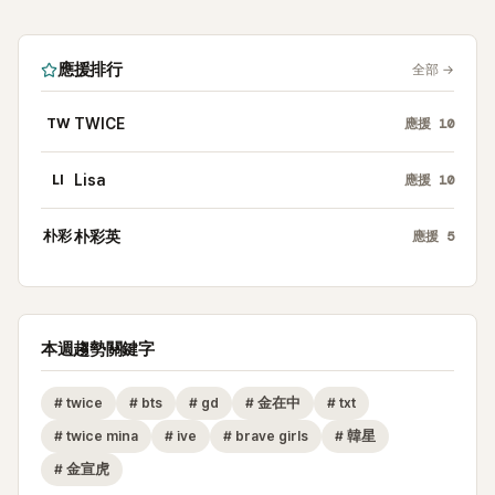
應援排行
全部
→
TW
TWICE
應援
10
LI
Lisa
應援
10
朴彩
朴彩英
應援
5
本週趨勢關鍵字
#
twice
#
bts
#
gd
#
金在中
#
txt
#
twice mina
#
ive
#
brave girls
#
韓星
#
金宣虎