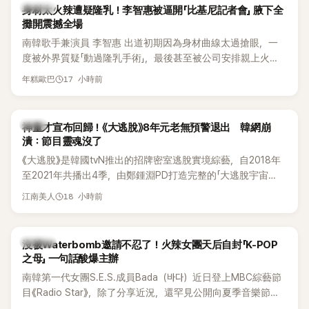
K-POP
身材太火辣遭疑隆乳！李智惠被逼開「比基尼記者會」 腋下全
攤開震撼全場
南韓歌手兼演員 李智惠 出道初期因為身材曲線太過搶眼，一
度被外界質疑「動過隆乳手術」，最後甚至被公司安排親上火
線，召開前所未見的「泳裝記者會」澄清。這場記者會後來還被
17 小時前
年糕歐巴
韓國演藝圈點名為流傳至今的「三大記者會」之一。近日她在綜
藝節目中親口回憶這段「隆乳疑雲黑歷史」，話題再度被翻出來
熱議。 2日播出的 SBS 綜藝節目《我的經紀人太難搞－秘書
韓星
神童才宣布回歸！《大逃脫》8年元老無預警退出 韓網崩
鎮》，邀請同時兼顧工作與育兒的演藝圈代表「媽媽群」——李智
潰：節目靈魂沒了
惠、李賢怡、李恩亨，以第13位「My Star」身分登場，分享最真
《大逃脫》是韓國tvN推出的招牌密室逃脫實境綜藝，自2018年
實的生活日常。 節目一開始，李瑞鎮 率先與李智惠會合，兩人
至2021年共播出4季，由鄭鍾淵PD打造完整的「大逃脫宇宙
邊搭車邊聊天，氣氛輕鬆。聊到最近的新聞，李瑞鎮突然直球
（DTCU）」，憑藉燒腦劇情、電影級場景與龐大世界觀，累積
發問：「妳不是上新聞了？說妳去做整形？是人中縮短手術嗎？」
18 小時前
江南美人
大批死忠粉絲，被譽為韓國最具代表性的密室逃脫綜藝之一。
一貫犀利又不留情的問法，讓現場瞬間笑成一片。對此，李智
惠也毫不閃躲，淡定接招，兩人鬥嘴默契十足。 話題接著一路
延燒到過去的爭議。李瑞鎮脫口補刀：「妳以前不是還在游泳池
K-POP
沒被Waterbomb邀請不忍了！火辣女團天后自封「K-POP
開過記者會？」直接點名她當年的風波。李智惠聽了忍不住笑
之母」 一句話酸爆主辦
說：「哥怎麼連這個都知道？」李瑞鎮則回嘴：「那時候新聞鬧那
南韓第一代女團S.E.S.成員Bada（바다）近日登上MBC綜藝節
麼大，不知道才奇怪吧。」一來一往，氣氛反而更加輕鬆。 談到
目《Radio Star》，除了分享近況，還罕見公開向夏季音樂節
當年情況，李智惠終於鬆口坦言，當時確實被質疑動過隆胸手
Waterbomb喊話，笑稱自己至今從未受邀演出，更幽默表示：