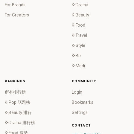
For Brands
K-Drama
For Creators
K-Beauty
K-Food
K-Travel
K-Style
K-Biz
K-Medi
RANKINGS
COMMUNITY
所有排行榜
Login
K-Pop 話題榜
Bookmarks
K-Beauty 排行
Settings
K-Drama 排行榜
CONTACT
K-Food 趨勢