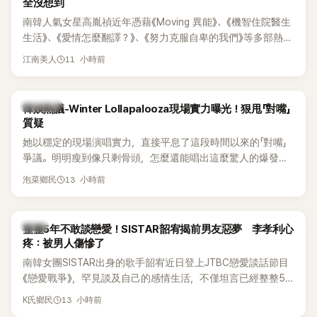
全沒想到
南韓人氣女星高胤禎近年憑藉《Moving 異能》、《機智住院醫生
生活》、《愛情怎麼翻譯？》、《努力克服自卑的我們》等多部熱門
作品，躍升為韓劇新一代女神代表，不僅演技備受肯定，精緻
11 小時前
江南美人
五官與清新空靈的氣質也擄獲大批粉絲。近日，她因分享一組
近況照意外掀起熱議，不是因為仙氣十足的美貌，而是藏在纖
細身材下的超狂背肌與肩膀線條，反差感十足，讓不少網友看
熱議討論
韓娛熱議-Winter Lollapalooza現場實力曝光！狠甩「對嘴」
傻直呼：「原來她身材這麼猛！」
質疑
她以穩定的現場演唱實力，直接平息了這段時間以來的「對嘴」
爭議。明明瘦到像只剩骨頭，怎麼還能唱出這麼驚人的爆發力
和音量？
13 小時前
泡菜鄉民
韓星
整整5年不敢談戀愛！SISTAR韶宥揭前男友惡夢 李孝利心
疼：被男人傷慘了
南韓女團SISTAR出身的歌手韶宥近日登上JTBC戀愛談話節目
《戀愛戰爭》，罕見談及自己的感情生活，不僅坦言已經整整5
年沒有談戀愛，更首度透露空窗至今的原因，全與上一段戀情
13 小時前
K氏鄉民
有關，一番真心告白讓現場來賓都相當震驚。