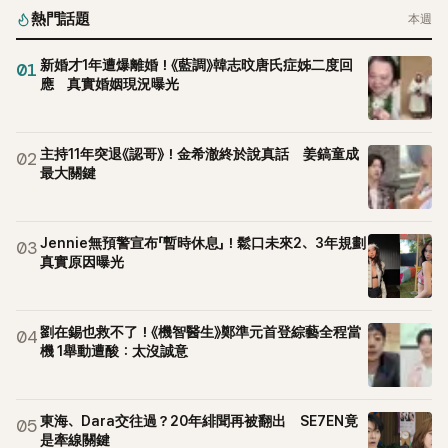
熱門話題
本週
新婚才1年遭爆離婚！《藍調》韓志旼唐氏症姊二度回
01
應 真實婚姻現況曝光
主持11年突退《認哥》！金希澈終於說真話 姜鎬童成
02
最大關鍵
Jennie無預警宣布「暫時休息」！鬆口未來2、3年規劃
03
真實原因曝光
劉在錫也救不了！《機智醫生》鄭準元首登綜藝全程當
04
機 1舉動遭酸：太沒誠意
東海、Dara交往過？20年緋聞再被翻出 SE7EN竟
05
是牽線關鍵