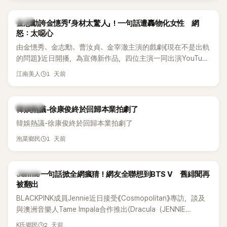
感情方面，李智惠於 2017 年與圈外男友結婚，婚後育有兩個
女兒，一家四口生活幸福美滿。如今除了持續活躍於綜藝節
韓星
金志勳誇金憓秀「身材太驚人」！一句話遭轟物化女性 網
目，她經營的 YouTube 頻道也即將突破百萬訂閱，近年內容深
怒：太噁心
受網友喜愛，再度迎來事業第二春。
由金憓秀、金志勳、曹汝貞、金宰澈主演的戲劇《現在不是出軌
的問題》近日開播，為宣傳新作品，四位主演一同出演YouTube
節目，不料訪談中的一段發言卻意外掀起爭議。不少網友認
1 天前
江南美人
為，他將焦點放在金憓秀的身材，言論帶有「物化女性」意味，
引發大量批評。
熱議討論
韓娛熱議-徐康俊終於回歸本業拍劇了
韓娛熱議-徐康俊終於回歸本業拍劇了
1 天前
泡菜鄉民
K-POP
Jennie一句話掀全網瘋猜！網友全聯想到BTS V 舊緋聞再
被翻出
BLACKPINK成員Jennie近日接受《Cosmopolitan》專訪，談及
與澳洲音樂人Tame Impala合作推出〈Dracula（JENNIE
Remix）〉的幕後故事，沒想到她一句關於「共同朋友」的回答，
2 天前
K氏鄉民