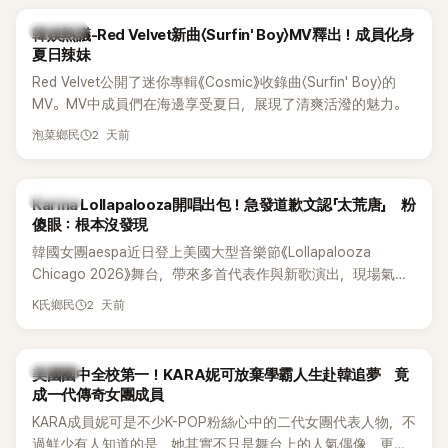
熱議討論
韓娛熱議-Red Velvet新曲〈Surfin' Boy〉MV釋出！成員化身
夏日辣妹
Red Velvet公開了迷你專輯《Cosmic》收錄曲〈Surfin' Boy〉的
MV。MV中成員們在海邊享受夏日，展現了清爽活潑的魅力。
2 天前
泡菜鄉民
K-POP
Karina Lollapalooza開唱出包！急發道歉文認「太荒唐」 粉
傻眼：根本沒發現
韓國女團aespa近日登上美國大型音樂節《Lollapalooza
Chicago 2026》舞台，帶來多首代表作與新歌演出，現場氣氛
嗨翻。不過，成員Karina卻在演出後主動坦承，自己因為太緊
2 天前
K氏鄉民
張，在表演過程中一度忘記歌詞，還親自向粉絲道歉。
K-POP
美國國中全校第一！KARA妮可放棄學霸人生赴韓追夢 竟
成一代傳奇女團成員
KARA成員妮可是不少K-POP粉絲心中的二代女團代表人物，不
過鮮少有人知道的是，她其實不只是舞台上的人氣偶像，更是