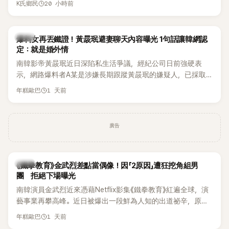
20 小時前
K氏鄉民
術。她回憶：「拍了比基尼照片之後，就開始被說是不是去隆乳
「我名字就叫『Bada（海）』，Waterbomb卻沒找我，這根本只
了。」為了澄清誤會，她只好親自站出來說清楚。 李智惠進一步
是懂了皮毛。」一番話笑翻全場，也引發網友熱議。
解釋，當時隆胸手術幾乎只有「腋下切開」一種方式，「所以我就
韓星
想，既然一直說我有做，那我乾脆把腋下給大家看，證明我根
爆料女再丟鐵證！黃晸珉避妻聊天內容曝光 1句話讓韓網認
定：就是婚外情
本沒動過。」一句話說完，全場瞬間炸鍋，來賓又驚又笑。 事實
上，早在 2006 年，李智惠就為了證明自己沒有「隆乳」，真的
南韓影帝黃晸珉近日深陷私生活爭議，經紀公司日前強硬表
召開了一場泳裝記者招待會。當時她穿著比基尼站在一排攝影
示，網路爆料者A某是涉嫌長期跟蹤黃晸珉的嫌疑人，已採取
機前，面對媒體擺出各種姿勢，畫面至今仍被網友津津樂道。
法律行動。不過，A某並未因此停止發聲，5日再度透過社群平
1 天前
年糕歐巴
這段為平息爭議、直接公開腋下畫面自證清白的往事再度被提
台公開更多內容，反駁經紀公司的說法，強調兩人的聯繫一直
起，節目現場立刻充滿驚呼聲與笑聲，也再次讓人見識到她面
都是「雙向互動」，並非外界所稱的單方面騷擾。
對流言時「豁出去」的直率性格。其實她過去也曾在 SBS 節目
廣告
《脫掉鞋子恢單4Men》 中，親自公開那張當年引發話題的「腋下
比基尼照」，再次重提這段至今仍被粉絲視為黑歷史代表作的事
件。 回顧李智惠的演藝路，她於 1998 年以混聲團體 S#arp 成
員身分出道，該團在 2000 年代初期紅極一時，由李智惠、徐
韓星
《鐵拳教育》金武烈差點當偶像！因「2原因」遭狂挖角組男
智英兩位女成員，以及張錫炫、Chris Kim 兩位男成員組成。不
團 拒絕下場曝光
過後來爆出長達四年的團內霸凌風波，甚至傳出徐智英母親對
南韓演員金武烈近來憑藉Netflix影集《鐵拳教育》紅遍全球，演
李智惠言語辱罵、動手等爭議，最終團體於 2002 年解散。 團
藝事業再攀高峰。近日被爆出一段鮮為人知的出道祕辛，原來
體解散後，李智惠轉型 solo，靠著綜藝與歌唱實力持續活躍演
他當年差點不是以演員身分出道，而是成為男團偶像的一員。
1 天前
年糕歐巴
藝圈。據悉，她當年能加入 S#arp，也與 李尚敏 的賞識有關。