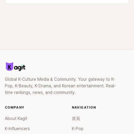
Global K-Culture Media & Community. Your gateway to K-
Pop, K-Beauty, K-Drama, and Korean entertainment. Real-
time rankings, news, and community.
COMPANY
NAVIGATION
About Kagit
首頁
K-Influencers
K-Pop