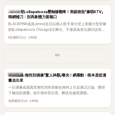
K-POP
Jennie登Lollapalooza壓軸慘翻車！美媒狠批「像唱KTV」
韓網補刀：別再拿體力當藉口
BLACKPINK成員Jennie近日以個人歌手身分登上美國大型音樂
節《Lollapalooza Chicago》主舞台，不僅成為首位擔任該音樂
節Headliner（壓軸主秀）的K-POP女SOLO歌手，寫下全新紀
13 小時前
K氏鄉民
錄。然而，演出結束後卻掀起兩極評價，不僅現場歌唱實力遭
部分網友質疑，就連美國當地媒體也毫不留情給出負評，甚至
形容整場演出「就像一場豪華KTV」。
廣告
熱議討論
韓娛熱議-無性別偶像「驚人神顏」曝光！網暴動：根本是從漫
畫走出來
一位偶像成員因其無性別的美貌在推特上引起廣泛討論，獲得
了極佳的迴響。他不僅外型出眾，舞技也備受讚譽。
16 小時前
泡菜鄉民