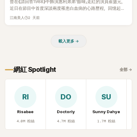
曾在《請回答1988》中飾演惠利弟弟「餘暉」走紅的演員崔盛元，
近日在節目中首度深談兩度罹患白血病的心路歷程，回憶起抗
病歲月時忍不住落淚，哽咽表示：「痛苦到連回想都不願意。」
2 天前
江南美人
載入更多 →
網紅 Spotlight
全部
→
RI
DO
SU
Risabae
Doctorly
Sunny Dahye
H
4.0M
粉絲
4.7M
粉絲
1.7M
粉絲