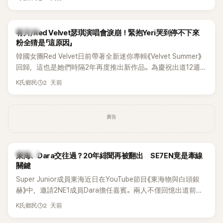
竟再次引發外界對她與BTS成員V緋聞的討論。
K-POP
有片/Red Velvet瑟琪演唱會淚崩！緊抱Yeri哭到停不下來
粉全猜是「這原因」
韓國女團Red Velvet日前帶著全新迷你專輯《Velvet Summer》
回歸，這也是她們時隔2年再度推出新作品。為慶祝出道12週
年，五位成員也一連舉辦三場粉絲演唱會，與粉絲共同回顧經
2 天前
K氏鄉民
典歌曲、帶來新歌舞台。不過，成員瑟琪卻在演出過程中數度
落淚，令人相當心疼。
廣告
K-POP
東海、Dara交往過？20年緋聞再被翻出 SE7EN竟是牽線
關鍵
Super Junior成員東海近日在YouTube節目《東海物與白頭銀
赫》中，邀請2NE1成員Dara擔任嘉賓。兩人不僅回憶出道前的
青澀往事，也首度聊起當年鬧得沸沸揚揚的緋聞，讓東海忍不
2 天前
K氏鄉民
住笑說：「真的有很多粉絲以為我們交往過。」