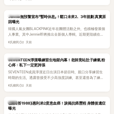
費四處奔波，甚至靠賣飯捲維持生計，讓她忍不住當場落淚，
坦言年幼時一度認為「都是我的錯」。
K-POP
Jennie無預警宣布「暫時休息」！鬆口未來2、3年規劃 真實原
因曝光
韓國人氣女團BLACKPINK近年在團體活動之外，也積極發展個
人事業，其中Jennie即將推出全新個人專輯，近期更陸續在演
出中搶先公開新歌，引發粉絲高度期待。不過，她近日受訪時
2 天前
K氏鄉民
也透露，完成今年夏季音樂節行程後，將暫時放慢腳步，替自
己安排一段休息時間。
K-POP
SEVENTEEN淨漢曝練習生地獄內幕！老師竟站肚子練氣 粉
心疼：私下一定更誇張
SEVENTEEN成員淨漢近日出演日本節目時，親口分享練習生
時期的生活，透露曾接受不少高強度訓練，甚至還曾為了練習
肺活量，讓聲樂老師直接站在自己的肚子上，驚人經歷曝光
2 天前
K氏鄉民
後，立刻引發粉絲熱議，不少人更怒批公司訓練方式太過火。
韓星
《請回答1988》惠利弟2度患血癌！淚揭抗癌歷程 身體後遺症
曝光