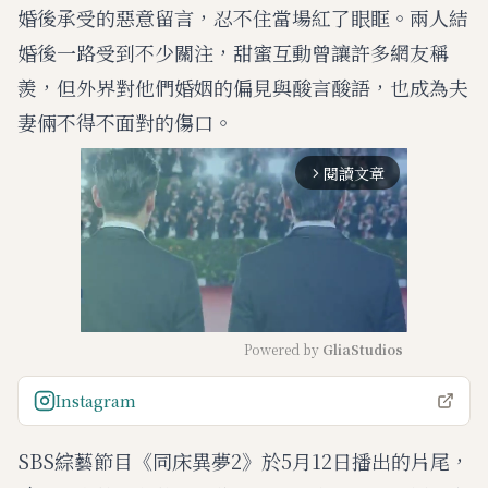
婚後承受的惡意留言，忍不住當場紅了眼眶。兩人結
婚後一路受到不少關注，甜蜜互動曾讓許多網友稱
羨，但外界對他們婚姻的偏見與酸言酸語，也成為夫
妻倆不得不面對的傷口。
閱讀文章
arrow_forward_ios
Powered by 
GliaStudios
M
Instagram
u
t
SBS綜藝節目《同床異夢2》於5月12日播出的片尾，
e