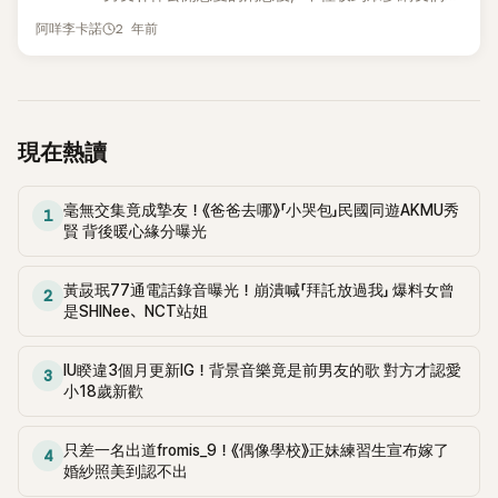
有生小孩的計畫嗎？〉的影片。兩人公開了他們的第二代計劃。
其實非常清楚，也很有原則。 朴偉也坦言，意識到這一點時，
祝福和關注，兩人也在本月（9）日步入禮堂，在首爾江南某地
2 年前
在影片中，當製作團隊詢問這個看似敏感的問題：「你們有打算
阿咩李卡諾
心裡反而有些心疼，「會忍不住想，她是不是過去一直在委屈自
舉行婚禮，並由主持人全炫茂擔任婚禮司儀。 雖然婚禮現場一
要小孩嗎？」時，宋枝恩坦率地回答：「這一點也不敏感，我們有
己、配合別人過日子？」也因此，他更希望在婚姻中，能讓宋枝
度因為Secret成員鄭河娜及全烋星也都紛紛到場獻上祝福，但
計畫生小孩。」 她接著說：「為什麼談小孩的事要小心翼翼呢？
恩毫無保留地做自己，把真正想嘗試、想追求的事情都盡情展
唯獨韓善伙缺席婚禮，讓團體不合說再度浮上檯面，但兩人結
我們真的非常喜歡孩子，也認為在養育孩子的過程中能感受到
開。 他進一步分享，宋枝恩最近開始學習插花，也在家中發展
婚幸福的模樣依舊獲得許多祝福。而在婚禮結束沒多久後，朴
的幸福與愛，是這個世界上前所未有的情感。」 「我們真的有想
各種興趣，整個人看起來判若兩人。朴偉形容，那種改變就像
偉也在個人YouTube頻道《WERACLE》上更新了結婚當天的全
現在熱讀
過一定要有自己的孩子，組成一個幸福的家庭。雖然目前還沒
「把還沒綻放的花放進水裡，幾個小時後自然盛開」，不再壓抑
記錄，影片才公開短短兩天的時間，觀看數就破百萬，引起許
有明確的時間表，但的確有在規劃第二代這件事。」她語氣堅定
自我後，宋枝恩的表情與氣場都明顯不同，語氣中滿是驕傲與
多關注。 然而兩人在婚後討論依舊不斷，就有網友針對朴偉的
地表示。 事實上，朴偉曾在去年6月出演 SBS《同床異夢2－你
毫無交集竟成摯友！《爸爸去哪》「小哭包」民國同遊AKMU秀
幸福。 談到夫妻相處之道，朴偉也分享自己的心境轉變，「與其
弟弟在婚禮上的祝詞內容感到反感，並紛紛認為換作是女方家
1
是我的命運》時提到，婚前即將進行健康檢查，並表示：「我很
賢 背後暖心緣分曝光
一直努力理解彼此哪裡不一樣，不如先承認——她就是宋枝
人在場聽到該會有多尷尬，掀起一陣討論。 影片中，朴偉的弟
想知道我的精子是否還健康。雖然不是馬上就想生，但未來一
恩。」他笑說，現在反而不再覺得一定要「磨合」或把彼此調整成
弟在祝詞中提起了當時哥哥受傷的經過及心路歷程，經歷的痛
定會有第二代計畫。不管性別，我都很期待。不過如果是女兒
同一個樣子，而是學會欣賞差異、尊重彼此的節奏。
苦與傷痛都讓弟弟忍不住流下了淚來。但直到哥哥遇到現在的
黃晸珉77通電話錄音曝光！崩潰喊「拜託放過我」 爆料女曾
2
的話應該會非常可愛吧。」 此外，他也在去年3月的
是SHINee、NCT站姐
嫂嫂宋枝恩並分享了因某次意外事件，讓他可以把哥哥託付出
MBC《Radio Star》中坦言：「很多人問我，像我這樣下半身癱瘓
去的契機。 弟弟表示，「有次哥哥和嫂嫂去健身房運動時，可能
的人能不能有夫妻關係。所以我邀請了四位同樣癱瘓的男性做
是用力過猛，造成哥哥不小心失禁，對此哥哥也有些尷尬地問
IU睽違3個月更新IG！背景音樂竟是前男友的歌 對方才認愛
了一場脫口秀討論，最終得到的結論是『夫妻關係是可以的』。
3
嫂嫂：『枝恩啊，你有沒有聞到一股味道』」接著弟弟便模仿起當
小18歲新歡
雖然這可能被視為冒犯，但我想透過影片以自然幽默的方式呈
時宋枝恩在現場狂聞的動作說到「好像有欸！」 弟弟透露，當時
現這個議題。」
看到嫂嫂宋枝恩不僅接受了哥哥的一切，更非常周到地想了解
只差一名出道fromis_9！《偶像學校》正妹練習生宣布嫁了
4
決方法「歐巴不要擔心，我先去把輪椅推過來，你先坐上輪椅，
婚紗照美到認不出
如果有什麼問題我來處理」聽到這番話的弟弟也感動到，「也是