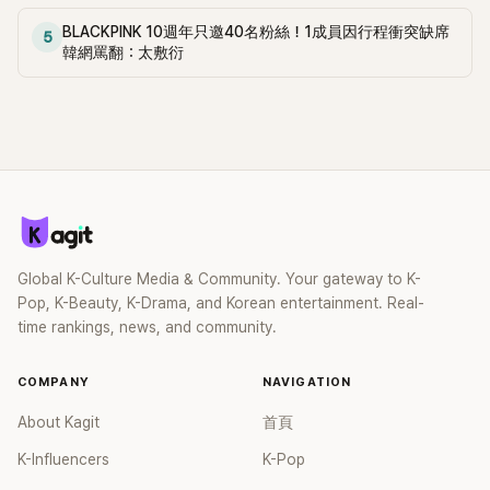
從那次在內心感受到，終於可以把哥哥放下了」、「現在要把他
BLACKPINK 10週年只邀40名粉絲！1成員因行程衝突缺席
送去嫂嫂那邊了，慢走喔～」 此外弟弟還說到，當哥哥朴偉問他
5
韓網罵翻：太敷衍
「你認為『障礙』是什麼時？」弟弟則表示「是條把家人緊緊綁在一
起的堅固的繩子。而我哥哥也用如此堅實的繩子，一起把嫂子
也綁了過來」並在最後感謝到「謝謝嫂子成為我們的家人」。 祝詞
內容曝光後，不僅掀起許多網友的討論，更是讓許多網友傻眼
到「如果我是女方家長，聽了超尷尬」、「怎麼會在祝詞中講這些
呢」、「雖然宋枝恩是自己選擇的，但新娘方面的賓客聽了會鬱
悶和氣憤吧」、「好像只想著哥哥和家人寫的祝詞，但嫂子也有
家人和朋友啊」、「終於可以放下心中的負擔交給嫂嫂的感覺」、
「只能說非常佩服嫁過去的女生」、「真的有種很感謝嫂子，現在
要放心地把哥哥託付給你了，因爲那個減輕了負擔看起來舒暢
Global K-Culture Media & Community. Your gateway to K-
了？」、「如果是我女兒的婚禮，一定看了超尷尬」看了很糾結。
Pop, K-Beauty, K-Drama, and Korean entertainment. Real-
time rankings, news, and community.
COMPANY
NAVIGATION
About Kagit
首頁
K-Influencers
K-Pop