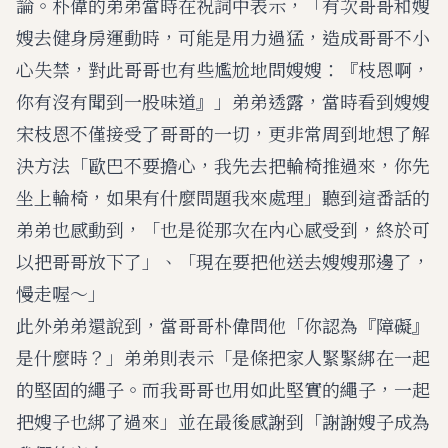
論。朴偉的弟弟當時在祝詞中表示，「有次哥哥和嫂
嫂去健身房運動時，可能是用力過猛，造成哥哥不小
心失禁，對此哥哥也有些尷尬地問嫂嫂：『枝恩啊，
你有沒有聞到一股味道』」弟弟透露，當時看到嫂嫂
宋枝恩不僅接受了哥哥的一切，更非常周到地想了解
決方法「歐巴不要擔心，我先去把輪椅推過來，你先
坐上輪椅，如果有什麼問題我來處理」聽到這番話的
弟弟也感動到，「也是從那次在內心感受到，終於可
以把哥哥放下了」、「現在要把他送去嫂嫂那邊了，
慢走喔～」
此外弟弟還說到，當哥哥朴偉問他「你認為『障礙』
是什麼時？」弟弟則表示「是條把家人緊緊綁在一起
的堅固的繩子。而我哥哥也用如此堅實的繩子，一起
把嫂子也綁了過來」並在最後感謝到「謝謝嫂子成為