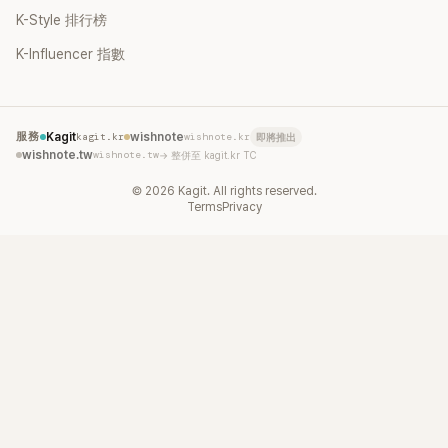
K-Style 排行榜
K-Influencer 指數
服務
Kagit
kagit.kr
wishnote
wishnote.kr
即將推出
wishnote.tw
wishnote.tw
→ 整併至 kagit.kr TC
©
2026
Kagit. All rights reserved.
Terms
Privacy