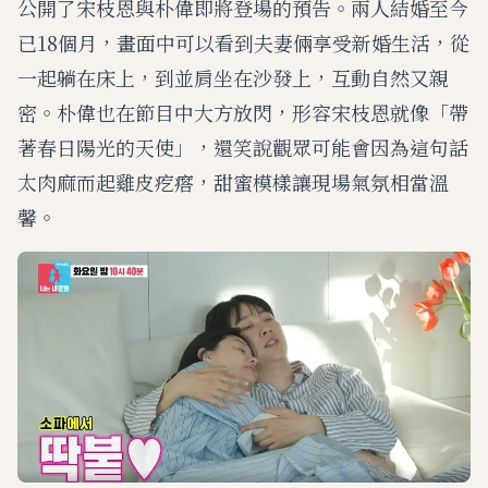
公開了宋枝恩與朴偉即將登場的預告。兩人結婚至今
已18個月，畫面中可以看到夫妻倆享受新婚生活，從
一起躺在床上，到並肩坐在沙發上，互動自然又親
密。朴偉也在節目中大方放閃，形容宋枝恩就像「帶
著春日陽光的天使」，還笑說觀眾可能會因為這句話
太肉麻而起雞皮疙瘩，甜蜜模樣讓現場氣氛相當溫
馨。