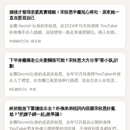
K-POP
婚後才發現老婆真實樣貌！宋枝恩半癱尪心疼吐：原來她一
直在委屈自己
女團 Secret 出身的宋枝恩，於2024年10月與身障 YouTuber
朴偉攜手步入婚姻，這段戀情一路走來備受關注。兩人在婚前
頻頻合體登上綜藝節目，甜蜜互動羨煞眾人，也被外界視為「現
6 個月前
年糕歐巴
實版童話故事」。 事實上，朴偉在2014年曾因意外墜落事故，
被診斷為全身癱瘓，歷經多年艱辛復健後，才逐漸恢復上半身
活動能力，並持續以創作者身分活躍。兩人跨越身體與現實考
K-POP
下半身癱瘓老公夫妻關係可能？宋枝恩大方分享「要小孩」計
驗的愛情故事，至今仍讓不少粉絲感動不已。 婚後生活如何，
劃
也成為外界關注焦點。朴偉近日罕見鬆口談起婚後心境，字字
女團Secret出身的成員宋枝恩，去年10月與身障YouTuber朴偉
句句流露出對妻子宋枝恩更深一層的理解與疼惜，一番真心話
步入了禮堂，在首爾江南某地舉行婚禮，並由主持人全炫茂擔
曝光後，立刻被網友大讚「太暖了」。 2日，YouTube 頻道
任婚禮司儀。兩人在結婚前出演了許多綜藝節目，恩愛模樣閃
1 年前
《Compassion》釋出一支短片，標題為〈開始接納彼此原本的模
K氏鄉民
瞎眾人。 事實上，朴偉在2014年和友人聚會時喝得太醉，竟從
樣〉，畫面還打上「婚後才真正看見另一半的樣子」的字幕，引發
2層樓高處意外墜落，頸椎骨折，被宣判全身癱瘓，不過他積極
熱議。影片中，朴偉坦言，結婚後才慢慢發現，原來自己對宋
復健，進展到半癱，上半身可自主，之後更創建YouTube頻道
K-POP
終於能放下重擔送出去？朴偉弟弟祝詞內容讓宋枝恩好尷
枝恩的理解，過去其實並不完整。 他透露，交往時一直覺得兩
「WERACLE」，分享自身及許多身障人士故事，充滿正能量。 但
尬？「把嫂子綁一起」掀爭議！
人「真的非常合拍」，但婚後才驚覺，其實彼此是截然不同的兩
由於丈夫朴偉下半身癱瘓，兩人結婚後對於第二代的計劃也引
種人。朴偉笑說，原本以為宋枝恩是那種「什麼都可以、什麼都
女團Secret出身的成員宋枝恩，去年12月親自公開與身障
發了關注，9日，朴偉在個人 YouTube 頻道上傳了標題為〈Q.
喜歡」的人，沒想到婚後才明白，她對自己喜歡與不喜歡的事，
YouTuber男友朴偉公開戀愛的消息後，不僅收到眾多網友們的