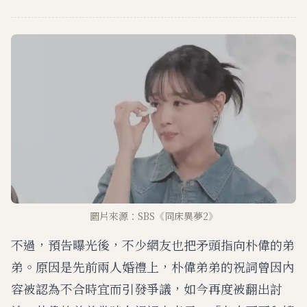
圖片來源：SBS《同床異夢2》
不過，預告曝光後，不少網友也把矛頭指向朴偉的弟
弟。原因是先前兩人婚禮上，朴偉弟弟的祝詞曾因內
容被認為不合時宜而引發爭議，如今再度被翻出討