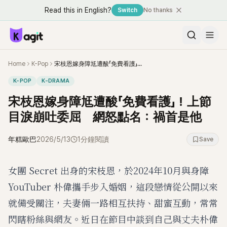
Read this in English?
Switch
No thanks
Home
K-Pop
宋枝恩嫁身障尪遭酸「免費看護」！上節目淚崩吐委屈 網怒點名：禍首是他
K-POP
K-DRAMA
宋枝恩嫁身障尪遭酸「免費看護」！上節
目淚崩吐委屈 網怒點名：禍首是他
年糕歐巴
2026/5/13
1分鐘閱讀
Save
女團 Secret 出身的宋枝恩，於2024年10月與身障
YouTuber 朴偉攜手步入婚姻，這段戀情從公開以來
就備受關注，夫妻倆一路相互扶持、甜蜜互動，常常
閃瞎粉絲與網友。近日在節目中談到自己與丈夫朴偉