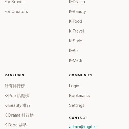
For Brands
K-Drama
For Creators
K-Beauty
K-Food
K-Travel
K-Style
K-Biz
K-Medi
RANKINGS
COMMUNITY
所有排行榜
Login
K-Pop 話題榜
Bookmarks
K-Beauty 排行
Settings
K-Drama 排行榜
CONTACT
K-Food 趨勢
admin@kagit.kr