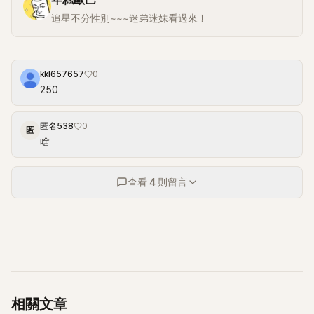
追星不分性別~~~迷弟迷妹看過來！
kkl657657
0
250
匿名538
0
匿
啥
查看 4 則留言
相關文章