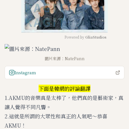
Powered by 
GliaStudios
M
u
圖片來源：NatePann
t
e
Instagram
下面是韓網的評論翻譯
1.AKMU的音樂真是太棒了，他們真的是藝術家，真
讓人覺得不同凡響。
2.這就是所謂的大眾性和真正的人氣吧～恭喜
AKMU！