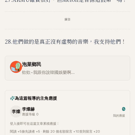
廣告
28.他們做的是真正沒有虛勢的音樂，我支持他們！
泡菜鄉民
欸欸~我跟你說韓國娛樂啊...
為這篇報導的主角應援
0
李燦赫
李燦
應援等級 0
我的應援
登入後即可在這篇文章累積應援：
閱讀 +5
搶先讀者 +5 · 剩餘 20 個名額
留言 +10
首則留言 +20