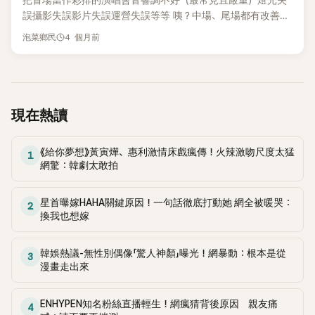
把首場當作彩排的演唱會音響調不好（最常見且嚴重）燈光失
費大部分是支付給藝人的結算金。扣除包含在支付手續費中的
工作人員的Instagram都在8號19點同時更新，感覺大家都聚在
誤攝影失誤影片失誤運營失誤等等 咦？中場、尾場都有改善得
法律、宣傳代理等費用，推測GD的結算金超過650億韓元。 對
一起，真的是一個團隊，這份期待讓我起雞皮疙瘩，甚至快要
不錯..??從中場開始就超讚的ㅇㅇ尾場的音響超厲害ㅜㅜ → 如
4 個月前
此，所屬公司表示：「去年因GD的世界巡演而產生的外包服務
泡菜鄉民
哭了，超期待Coachella，真的ㅜㅜ會抱著YouTube直播看
果中場和尾場能馬上改善，那首場為什麼會這樣？讓人懷疑首
費也包含在支付手續費項目中。」然而，Galaxy Corporation將
Bangchella，真希望能去現場的人好羨慕啊！18.雖然對他們的
場前有沒有彩排過，讓首場的觀眾更火大氣到不行，但中場和
外包費用以單獨的帳戶處理。去年外包費用為943億韓元，同
舞台實力很有信心，但還是很好奇TOP的部分會怎麼呈現。
尾場的觀眾卻很開心，讓人更覺得錢浪費且感到悲慘 付一樣的
比增長619%。 Galaxy Corporation去年上半年幾乎是GD的個
19.常說，最後留下來的人才是贏家。20.超級期待BIGBANG的
錢（15~20萬韓元），有些人卻因為超爛的音響完全聽不到歌
人經紀公司。下半年雖然簽入了金鍾國、宋康昊等人，但這些
舞台，他們可是最強的！21.老實說，如果BIGBANG在光化門表
手的聲音，只能看一場失誤連連的彩排級演唱會 咦？那不去首
現在熱讀
藝人的結算金比例不大。業界人士表示：「據了解，GD與其他
演，我一定會去。 22.有太陽和大成在，真的超期待！23.太興
場不就好了嗎？？→ 遇過幾次後就絕對不去了，但有些人因為
藝人的收益規模相差超過100倍。」 GD去年發表了第三張個人
奮了！！！終於等到BIGBANG的Coachella演出ㅜㅜㅜㅜ24.
行程只能去首場..而且從首場開始就想順利進行才會有彩排這
正規專輯《Kwon Ji Yong》後，展開了世界巡演、節目出演、廣
《給你夢想》黃寅燁、惠利激情床戲瘋傳！火辣激吻尺度太猛
哇，心裡充滿期待......BIGBANG的Coachella演出真是太震撼
個東西.....不管是偶像、一般歌手或是海外演出，首場常常成為
1
告等積極活動。去年3月從韓國高陽開始，進行了17個城市39
網驚：韓劇太敢拍
了！ 25.哇，BIGBANG要在Coachella演出ㅜㅜㅜ，真的超期
演出的犧牲品，讓人懷疑彩排時到底在做什麼 下面是韓網的評
場的全球巡演，動員了約82萬5000名觀眾。 GD的世界巡演成
待！26.期待滿滿，他們的舞台就像跟大家一起玩一樣。27.
論翻譯 1.而且大約有80%的歌手在首場演唱會時嗓子都還沒暖
功對Galaxy Corporation的業績也造成了重大影響。Galaxy
哦，現在BIGBANG是三人組合了。演出很期待 老實說，三個人
開，哈哈！不過就因為首場演唱會帶來的那種興奮感，大家還
星首曝嫁HAHA關鍵原因！一句話徹底打動她 網全被暖哭：
2
Corporation去年合併基準營收為2989億韓元，同比增長
也能表現得很好啊！ 28.BIGBANG的舞台實力有目共睹，完全
換我也想嫁
是會去。但遇到像正文提到的情況真的會很火大呢^^2.即便彩
618%。反映G-Dragon世界巡演成果的經營管理收入為2695
不用擔心 最期待的是歌曲安排和舞台演出！29.太陽和大成表
排再多，真正面對觀眾時還是會不一樣，所以首場演唱會總是
億韓元，同比增長859%。這段期間的營業利潤為125億韓元，
現一直都很好...
會有需要改善的地方。3.即使彩排過，首場演唱會還是充滿失
韓娛熱議-無性別偶像「驚人神顏」曝光！網暴動：根本是從
成功轉虧為盈。 下面是韓網的評論翻譯 1.這也難怪，出道20年
3
誤...因為是人來表演的嘛，我會抱著這種想法去看，但首場和
漫畫走出來
了，真的是明星中的明星。2.對於那個經紀公司來說，簡直是
最後一場的質量差異讓人覺得錢花得有點冤，哈哈！ 4.我去過
從天而降的金礦吧。3.哇... IU努力工作賺了300億，而GD真的
的演唱會大多在首場有些問題，然後在中場和最後一場得到反
是另一個等級。 4.哇，真的不知道有多少錢...好羨慕喔。5.
ENHYPEN知名粉絲直播輕生！網瘋猜背後原因 親友痛
4
饋後就改善了。雖然有人說不如不要去首場，但還是有很多人