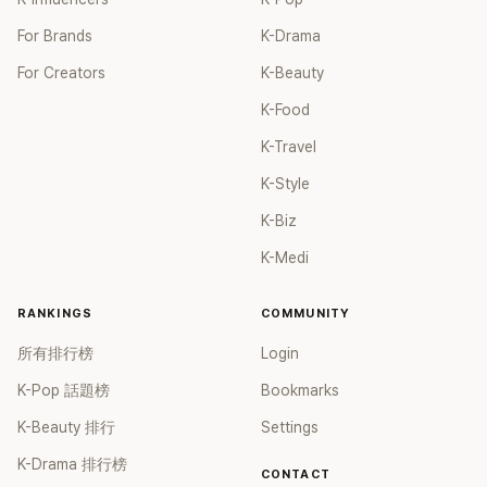
下來會發生什麼，所以有些人還是偏愛那種極度興奮的感覺。
像會持續50年，真的是另一個等級。26.賺了3000億，公司只
不過有時候問題會嚴重到...我個人不喜歡被劇透，但還是選擇
For Brands
K-Drama
分了600億給他，那公司至少也賺了超過1000億的淨利吧...真
不去看首場演唱會。14.音響問題變數太多...我是不去首場的，
厲害GD，一年600億還是以Solo的身分。27.GD一個人就賺的
For Creators
K-Beauty
但因為曲目劇透還是有去的人。15.就算是粉絲想著像初雪一樣
和三四大娛樂公司一樣，根本沒有藝人能相比。 28.哇，這樣
珍惜首場，但如果連基本的都做不到，那就不行了。而且首場
K-Food
的錢進帳會是什麼感覺呢？可能因為日常太平常了吧，好羨慕
特別容易出音響事故。 16.老實說，首場跟最後一場的質量差
啊。29.幾乎都是在國內活動，巡演地點也不多，但還是超厲害
K-Travel
異真的很大。17.不過在完全不知道內容的情況下出現“哇！原
的。30.好羨慕喔...難怪他的珠寶戒指那麼漂亮又多。 31.哇，
來有這種...”的感覺還是很棒的。18.我就是考慮到這些情況才
K-Style
不過600億是稅後的嗎？稅也繳得很多，真的是愛國者。32.
去的，哈哈哈，即使這樣也很開心地玩回來了，但完全同意正
哇，好羨慕，感覺人生都變得有趣了。33.哇，光是版權不算在
K-Biz
文的看法。如果不把首場當作演出失誤的練習場，而是賣個一
內就這樣，真的太厲害了...給我一點點錢吧...ㅠㅠㅠㅠ
萬五千元的票，那麼公司和歌手就應該從頭到尾都徹底維持質
K-Medi
量，這是他們的責任。即使說這是責任也不為過，因為首場賺
十億、中場賺十億、最後一場也賺十億。 19.其他問題就算了，
RANKINGS
COMMUNITY
音響搞不好的時候最讓人火大哈哈！情緒不對或小失誤我可以
理解。20.既然這樣，首場演唱會的票價應該要不同才對。21.
所有排行榜
Login
音響問題不是別的，是準備不充分的問題。 22.因為喜歡不被
劇透所以最喜歡首場，但這樣就真的會很火大。23.從首場開始
K-Pop 話題榜
Bookmarks
就能把音響搞好的演唱會還真是少見...24.哇，我很喜歡在什麼
K-Beauty 排行
Settings
都不知道的狀態下看首場演唱會，但原來還有這種情況啊...
25.哇，我沒感受到，但原來也有這種情況啊。26.我就因為這
K-Drama 排行榜
CONTACT
樣不去首場，真的很討厭。27.我因為演唱會只辦三天所以只能