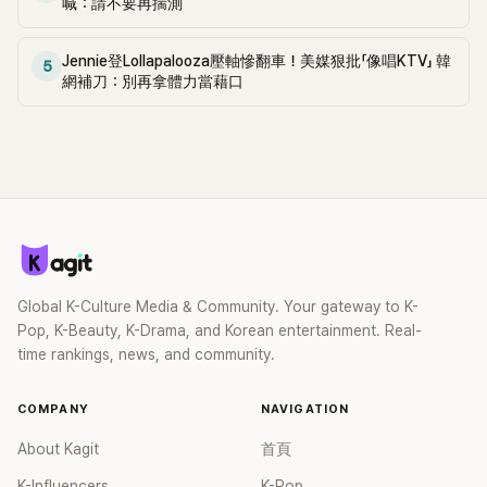
喔...那他要在那裡繳一半的稅嗎？6.他的版權費應該也不少吧
喊：請不要再揣測
因為不想被劇透而只去首場。5.真的是沒彩排嗎？觀眾在與不
7.啊，對了，GD的版權費收入肯定也很豐厚，哈哈。8.確實實
在、彩排與正式演出都不一樣，總會有演出方面需要補救的地
力和明星魅力都太強大了，哈哈，作曲、作詞、舞蹈、設計、
Jennie登Lollapalooza壓軸慘翻車！美媒狠批「像唱KTV」 韓
方，我能理解這是首場的魅力所在，還可以接受。但如果音響
5
時尚品味、偶像力，什麼都不缺。應該會一直是超級明星，真
網補刀：別再拿體力當藉口
效果太糟糕就真的是惱火了...這可不是可以理解的問題，當天
的是無法超越的K-POP之王。9.只要一出動就是大賣...ㄷ 10.加
應該有音效檢查的，結果卻這樣，讓人不禁懷疑到底在幹嘛。
上版權收入和其他收入應該更多吧？真是厲害。11.哇...如果有
6.首場演唱會是這樣的，大家都知道，所以競爭不像其他日期
幾百億進到帳戶會是什麼感覺呢，呵。12.他是某個領域的頂
那麼激烈。 7.音響問題即使有彩排還是發生，這有點過分了，
尖，所以我覺得值得這個收入。 13.加上Peaceminusone聯名
其他失誤因為是人為因素我多少能理解。取而代之的是，首場
和版權，應該超過1000億，真的是太厲害了。14.這樣賺了那
的樂趣在於曲目、編排、演出都很新鮮，至少大家第一次看到
麼多錢都曝光了，怎麼還會逃稅呢？那些被爆出逃稅的藝人應
或不被劇透，反應真的很熱烈哈哈！上次看金東律的首場演唱
該都有被算清楚吧，難道還對公司撒謊嗎？15.哇...真的太厲害
會，他竟然跳舞了...真的是舞蹈...估計第二天開始就不會有那
了...羨慕啊。 16.真的賺到那種程度會怎麼生活呢？ 應該是花
種反應了。8.有太多首場演唱會感覺就像是付費彩排一樣...哈
錢都不用想吧...光靠利息就夠了，收入還是源源不絕。17.哇，
哈哈哈。9.彩排需要舞台完全搭建好，但因為預算有限（票價
Global K-Culture Media & Community. Your gateway to K-
頂級藝人真的賺的數字是無法想像的...18.真的像是一間企業，
並不完全進入預算），場地租用也盡量壓縮，安裝時間也壓到
Pop, K-Beauty, K-Drama, and Korean entertainment. Real-
GD的媽媽應該超開心吧。 19.哇，那麼那些能上Billboard Hot
最短，所以總是時間緊迫，彩排也不夠充分。就是這樣的情
time rankings, news, and community.
100的藝人會賺多少呢？20.600億...真的無法想像。21.他還有
況。 10.我曾經在國外演出時也有這種感覺，哈哈！不過就算如
個人品牌的版權，真的超羨慕。 22.哇...一年賺的就可以一輩子
此，我對首場演唱會還是非常期待。11.即使有彩排，實際上演
吃喝不愁了，真羨慕啊，哈哈。23.突然想起有人說GD缺錢才
COMPANY
NAVIGATION
時還是有看不到的問題，所以如果不想被劇透，首場就是唯一
出來活動的酸民留言，哈哈哈哈哈哈，只要他想，真的是賺大
選擇，那又能怎麼辦。12.想看完美的演出就去看音樂劇或馬戲
About Kagit
首頁
錢，真的好羨慕...24.哇，瘋狂的600億...真的無法想像，每月
團吧。 13.首場演唱會多少有點卡卡的，但也因為完全不知道接
50億的生活。 25.每月中了樂透也達不到的金額，而且版權好
K-Influencers
K-Pop