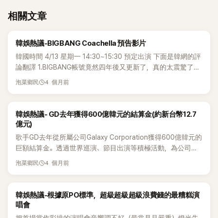
相關文章
熱議討論
韓娛熱議-BIGBANG Coachella 預告影片
韓國時間 4/13 星期一 14:30~15:30 預定出演 下面是韓網的評
論翻譯 1.BIGBANG帳號竟然四年後又更新了，真的太震驚了！
2.哇...心臟狂跳，BIGBANG終於要回來了💛3.哇，這個
4 個月前
泡菜鄉民
BIGBANG的Logo好久沒看到，真的要回來了！ 4.BIGBANG帳
號竟然上傳了新影片ㅠㅠ5.最想知道會不會公開新歌，啊啊
啊！6.心跳加速，期待他們的舞台！不知道會唱什麼歌呢～ 7.
熱議討論
韓娛熱議- GD去年獲得600億韓元的結算金(約新台幣12.7
哇，BIGBANG的頻道開始動起來，真的要回歸了，太神奇了！
億元)
8.哇，終於可以期待BIGBANG在Coachella的表演了！9.終於
歌手GD去年從所屬公司Galaxy Corporation獲得600億韓元的
要看到BIGBANG了ㅠㅠㅠ心臟快要跳出來了ㅠㅠㅠ 10.到底會不
巨額結算金。透過世界巡演、節目出演等積極活動，為公司創
會公開新歌，這是我最想知道的。11.BIGBANG終於要回來了，
造了接近3000億韓元的營收，並因此獲得了相當可觀的結算
4 個月前
期待值爆表！12.哇，真的要回來了，期待滿滿！ 13.拜託發表
泡菜鄉民
金。此外，再加上版稅等其他額外收入，推測GD的實際年收入
新歌吧.. ㅠㅜㅜㅜㅜㅜㅜ14.唉，BIGBANG...心跳加速，汗毛都豎
可能更多。 根據6日公開的Galaxy Corporation的審計報告，
起來了，BIGBANG到底是什麼樣的存在啊！15.聽說GD的嗓子
GD所屬的Galaxy Corporation去年的單獨基準支付手續費高達
熱議討論
韓娛熱議-根據原PO標準，超級超級超級浪費錢的最糟糕演
一直不太好，希望他一切順利結束演出啊ㅜㅜ 16.哇，這是多少
714億韓元。這是一個比前一年同期暴增31倍的數字。GD未活
唱會
年來第一次看到官方帳號更新了ㅜㅜ17.唉，真的很感動，
動時期的支付手續費僅為8億到25億韓元。 娛樂業的支付手續
BIGBANG的官方YouTube帳號、三位成員的個人帳號、舞者、