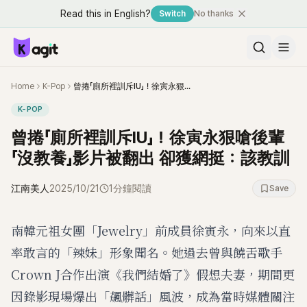
Read this in English?
Switch
No thanks
Home
K-Pop
曾捲「廁所裡訓斥IU」！徐寅永狠嗆後輩「沒教養」影片被翻出 卻獲網挺：該教訓
K-POP
曾捲「廁所裡訓斥IU」！徐寅永狠嗆後輩
「沒教養」影片被翻出 卻獲網挺：該教訓
江南美人
2025/10/21
1分鐘閱讀
Save
南韓元祖女團「Jewelry」前成員徐寅永，向來以直
率敢言的「辣妹」形象聞名。她過去曾與饒舌歌手
Crown J合作出演《我們結婚了》假想夫妻，期間更
因錄影現場爆出「飆髒話」風波，成為當時媒體關注