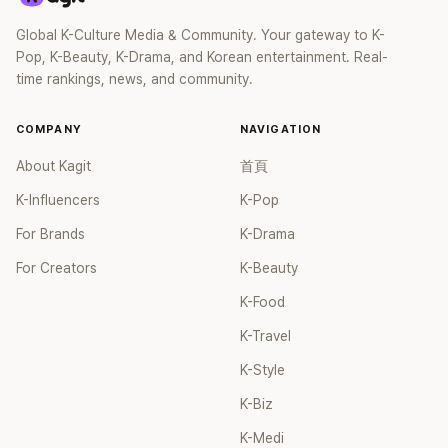
Global K-Culture Media & Community. Your gateway to K-
Pop, K-Beauty, K-Drama, and Korean entertainment. Real-
time rankings, news, and community.
COMPANY
NAVIGATION
About Kagit
首頁
K-Influencers
K-Pop
For Brands
K-Drama
For Creators
K-Beauty
K-Food
K-Travel
K-Style
K-Biz
K-Medi