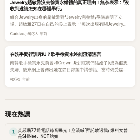
K-POP
Jewelry趙敏雅沒去徐寅永婚禮的真正理由！無奈表示：「沒
中藥瘦過10公斤，現在決定不再硬來，戒掉麵包跟年糕重新調
收到邀請怎知在哪裡舉行」
整飲食！」展現強烈的瘦身決心：「這次一定要靠意志力瘦下
組合Jewelry出身的趙敏雅對「Jewelry完整體」爭議表明了立
來！」 除了減肥話題，她也罕見談起整形副作用。她坦白說：
場。趙敏雅27日在自己的IG上表示：「每次出現有關Jewelry完
「我以前只動了鼻尖，結果大出事！最後不得不把裡面的東西全
整體的報道時，都有很多話要說，但是不想一一講述過去的事
3 年前
拿掉。」甚至無奈地補一句：「現在我的鼻子裡已經什麼都不能
Caridee小編
情，所以一直無視並忍著」。 她說：「從2015年開始除了參加節
放了。」網友看完心疼留言：「好勇敢，敢講真話太誠實了」、「美
目就沒有任何聯繫，除了我，都在電視上看到三人的錄製節
到不需要整啊！」 徐寅永也透露，最近在清理自己的人生，「刺
目，我想三個人可能都可以製造話題吧，所以一次也沒有問過
K-POP
在洗手間裡訓斥IU？歌手徐寅永終能澄清謠言
青看膩了想去除，耳洞也拔了很多。」她說想以更自然的模樣重
當事人『為什麼那樣』。 但是節目播出後大家都問『趙敏雅在哪
新開始，「現在我的 MBTI 介於 ESTP 和 ISTP 之間。」 同時透
南韓歌手徐寅永先前曾和Crown J出演《我們結婚了》成為假想
裡』、『只有趙敏雅缺席了Jewelry完整體』、『又沒有趙敏雅聚在
露仍與好友 Solbi、嘉熙 以及團體 Jewelry 成員保持聯絡，「我
夫婦，後來網上曾傳出她在節目錄製中講髒話，當時備受媒體
一起了』等標題的報道接連不斷，我母親也因為周圍流傳著這樣
們都在鼓勵彼此」 聊到音樂，她興奮表示：「其實我已經錄好和
關注。 徐寅永前身為明星帝國娛樂旗下的韓國女子團體
的話而受到了很大的傷害」。 她忍受著這些報道已經有8年的時
5 年前
vb
尹尚合作的新歌了！」但她強調：「我想等瘦一點再登場，希望
Jewelry成員，在2010年因進行個人活動而退出。後來也因被
間，上個月向朴貞雅和李智賢發送了內容為：「如果有需要作為
這首歌能帶給大家安慰。」 直播曝光後，粉絲湧入留言：「她變
指飆罵工作人員而沉寂3年，近日準備回歸歌壇。 在今天（2
Jewelry完整體的事情，希望四個人一起做」的短信，並公開了
得好真實、好可愛！」、「鼻子事件都敢講，超坦率！」、「期待她
日）播出的IHQ綜藝節目《姐姐請客!》第15集中徐寅永作爲嘉賓
短信內容。她表示雖然經常問候，但並沒有聽到相關短信的答
瘦回來的樣子～」、「性感女王變成熟女人，美到另一個境界」
出演。當天，徐寅永在玩「真心話」的過程中，逐一解釋了有關IU
案。 對於沒有參加徐寅永婚禮的爭議，她解釋說：「有人給我發
和Jessi等各種謠言。 首先，徐寅永就「把IU帶到衛生間洗手間
現在熱讀
信息說參加朋友的婚禮有那麼難嗎？沒有受到邀請，怎麼能知
裡訓斥」的傳聞表示:「想訓斥她的話就去待機室呀！怎麼會要特
道在哪裡幾點舉行呢？」 她說：「我罵別人了嗎？還是孤立了朋
意把IU帶到洗手間？ 」，先前 IU也曾解釋過並沒有那樣的事。
友？Jewelry本來就是成員交替較多的組合，所以完整體這個詞
黃晸珉77通電話錄音曝光！崩潰喊「拜託放過我」 爆料女曾
接着，對於「和Jessi差點發生肢體衝突」的傳聞，她說：「17歲第
1
也不準確，為什麼還要被完整體所困擾呢？」 網友們在相關帖
是SHINee、NCT站姐
一次見到Jessi，彼此就很合得來，很快就變熟了。 事實上，藝