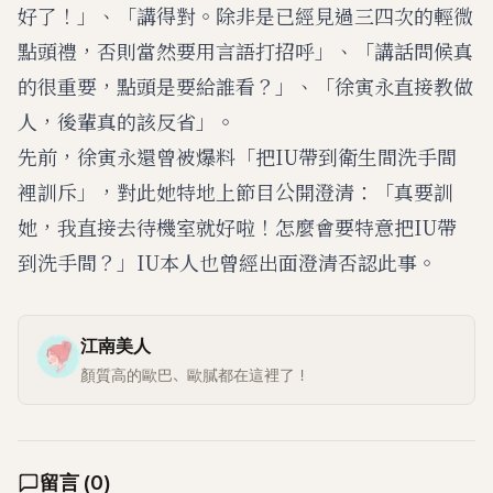
好了！」、「講得對。除非是已經見過三四次的輕微
點頭禮，否則當然要用言語打招呼」、「講話問候真
的很重要，點頭是要給誰看？」、「徐寅永直接教做
人，後輩真的該反省」。
先前，徐寅永還曾被爆料「把IU帶到衛生間洗手間
裡訓斥」，對此她特地上節目公開澄清：「真要訓
她，我直接去待機室就好啦！怎麼會要特意把IU帶
到洗手間？」IU本人也曾經出面澄清否認此事。
江南美人
顏質高的歐巴、歐膩都在這裡了！
留言
(
0
)