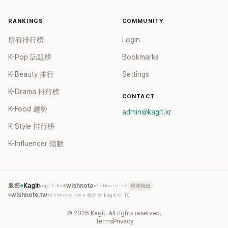
RANKINGS
COMMUNITY
所有排行榜
Login
K-Pop 話題榜
Bookmarks
K-Beauty 排行
Settings
K-Drama 排行榜
CONTACT
K-Food 趨勢
admin@kagit.kr
K-Style 排行榜
K-Influencer 指數
服務
Kagit
kagit.kr
wishnote
wishnote.kr
即將推出
wishnote.tw
wishnote.tw
→ 整併至 kagit.kr TC
©
2026
Kagit. All rights reserved.
Terms
Privacy