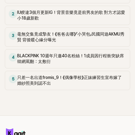
子中留言稱：「這個人做錯了什麼，世界都在欺負她呢」、「加油
人們就是因為太熟了，才會開那樣的玩笑。 Jessi也開玩笑說我
吧。我會支持你的」、「在各自的生活中過得很好，為什麼會有
們差點吵架。」對此主持人們表示「原來是在節目中的即興表演
IU睽違3個月更新IG！背景音樂竟是前男友的歌 對方才認愛
2
這麼多閒話呢，加油吧」等。 此前，趙敏雅在26日舉行的徐寅
小18歲新歡
啊」、「綜藝就是開玩笑的啊」等，徐寅永解釋說「我們都沒想太
永婚禮上並未露面，引發了人們的好奇心。Jewelry前成員李智
多，想不到周圍都亂套了」。韓網友留言 「徐寅永性格就是很暴
賢、朴貞雅、河珠妍、金恩情等參加了該婚禮。趙敏雅在2002
戾。」 「問題是塑造的形象...不需要解釋。」 「如果反轉說是IU那
年作為Jewelr成員出道，與朴貞雅、李智賢、徐寅永一起活
毫無交集竟成摯友！《爸爸去哪》「小哭包」民國同遊AKMU秀
3
樣做的話，誰也不會相信吧？ 就是因為是徐寅永，我們才會相
賢 背後暖心緣分曝光
動，於2006年退出。
信她有做啊... 」
BLACKPINK 10週年只邀40名粉絲！1成員因行程衝突缺席
4
韓網罵翻：太敷衍
只差一名出道fromis_9！《偶像學校》正妹練習生宣布嫁了
5
婚紗照美到認不出