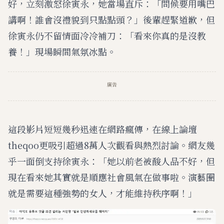
好，立刻激怒徐寅永，她當場直斥：「問候要用嘴巴
講啊！誰會沒禮貌到只點點頭？」後輩趕緊道歉，但
徐寅永仍不留情面冷冷補刀：「看來你真的是沒教
養！」現場瞬間氣氛冰點。
廣告
這段影片短短幾秒迅速在網路瘋傳，在線上論壇
theqoo更吸引超過8萬人次觀看與熱烈討論。網友幾
乎一面倒支持徐寅永：「她以前老被酸人品不好，但
現在看來她其實就是順應社會風氣在做事啦。演藝圈
就是需要這種強勢的女人，才能維持秩序啊！」