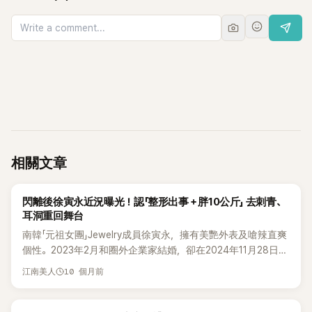
相關文章
K-POP
閃離後徐寅永近況曝光！認「整形出事＋胖10公斤」 去刺青、
耳洞重回舞台
南韓「元祖女團」Jewelry成員徐寅永，擁有美艷外表及嗆辣直爽
個性。2023年2月和圈外企業家結婚，卻在2024年11月28日傳
出離婚，這段短命婚姻維持不到2年。此後逐漸淡出演藝圈的徐
10 個月前
江南美人
寅永近況被曝光！曾被封為「性感教主」的女星，卻胖到完全認
不出。 6日，徐寅永透過 SNS 開直播與粉絲互動，毫不避諱地
說：「我最近吃太好了，整整胖了10公斤！」她笑說：「以前靠吃