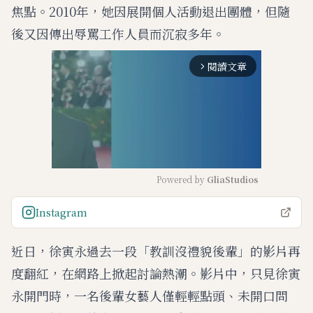
焦點。2010年，她因展開個人活動退出團體，但隨
後又因傳出辱罵工作人員而沉寂多年。
閱讀文章
arrow_forward_ios
Powered by 
GliaStudios
M
Instagram
u
t
近日，徐寅永過去一段「教訓沒禮貌後輩」的影片再
e
度翻紅，在網路上掀起討論熱潮。影片中，只見徐寅
永開門時，一名後輩女藝人僅輕輕點頭、未開口問