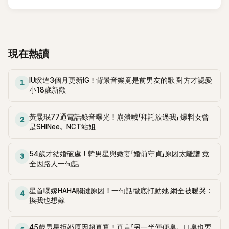
現在熱讀
IU睽違3個月更新IG！背景音樂竟是前男友的歌 對方才認愛
1
小18歲新歡
黃晸珉77通電話錄音曝光！崩潰喊「拜託放過我」 爆料女曾
2
是SHINee、NCT站姐
54歲才結婚破處！韓男星與嫩妻「婚前守貞」原因太離譜 竟
3
全因路人一句話
星首曝嫁HAHA關鍵原因！一句話徹底打動她 網全被暖哭：
4
換我也想嫁
45歲男星拒婚原因超真實！直言「另一半便便臭、口臭也要