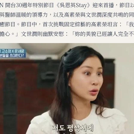
BN 開台30週年特別節目《吳恩英Stay》迎來首播，節
英醫師溫暖的領導力，以及高素榮與文世潤深度共鳴的同
M
u
癒節目。節目中，首次挑戰固定綜藝的高素榮坦言：「我
t
擔心。」文世潤則幽默安慰：「妳的美貌已經讓人完全不
e