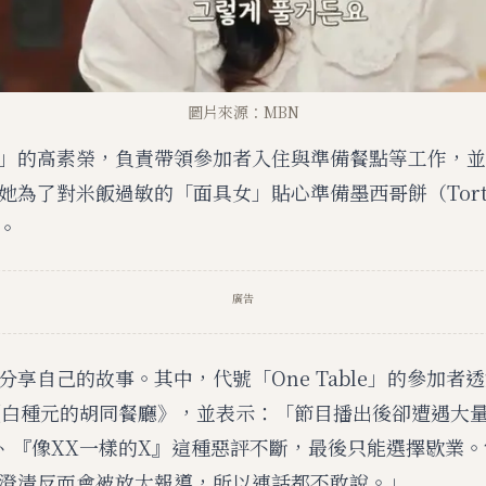
圖片來源：MBN
」的高素榮，負責帶領參加者入住與準備餐點等工作，並
她為了對米飯過敏的「面具女」貼心準備墨西哥餅（Torti
。
廣告
分享自己的故事。其中，代號「One Table」的參加者
目《白種元的胡同餐廳》，並表示：「節目播出後卻遭遇大
、『像XX一樣的X』這種惡評不斷，最後只能選擇歇業
澄清反而會被放大報導，所以連話都不敢說。」