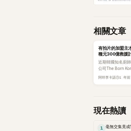
相關文章
K-POP
有拍片的加盟主
種元300億救援
根本在做思想審
近期韓國知名廚師
公司The Born K
斷，不僅旗下品牌
1 年前
阿咩李卡諾
包，甚至還被MB
爆「權勢霸凌」連
竊的過程都一一被
白種元也表示將中
動，引起不少關注
現在熱讀
前，白種元宣布暫
重道歉，甚至宣布
資金來改善目前旗
毫無交集竟成
1