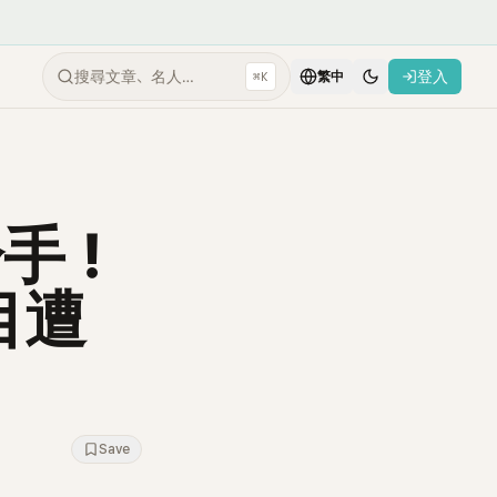
搜尋文章、名人…
登入
⌘K
繁中
分手！
目遭
Save