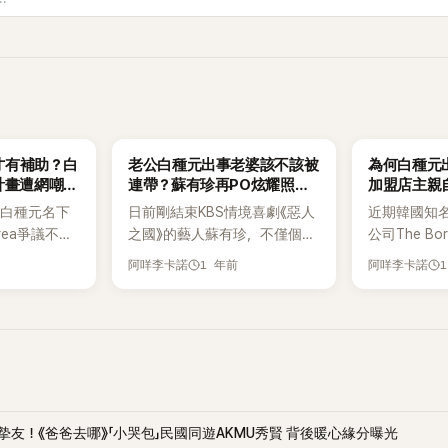
K-POP
K-POP
才有補助？白
老公白種元出事老婆該不該被
為何白種元
計畫遭網嘲：
連帶？蘇有珍再PO炫耀照網
加盟店主親
查
感嘆：發IG有那麼重要嗎？
迫多簽1惡劣
白種元名下
日前剛結束KBS情境喜劇《惡人
近期韓國知
orea爭議不
之國》的藝人蘇有珍，不僅個人
公司The Bo
產品陸續出
IG中PO出許多終演花絮找，近
斷，不僅旗
1 年前
阿咩李卡諾
阿咩李卡諾
C出身的PD踢
日更是PO出了家裡安裝了新空
包，甚至還被
在節目中擅自盜
調的動態，也成為在丈夫白種
爆「權勢霸凌
挖出，對此
元的爭議中，被網友關注的對
竊的過程都
斷所有活
象。 蘇有珍在8日於她的
不斷。 不料
。 直到先
Instagram限時動態中，發表了
爆料，在簽
停活動並鄭
一句「我終於也無風！8年來第
先要求要先
將投入大筆
一次換空調」的文字和一張照
合約，但簽
下品牌面臨
片。公開的照片中，高樓層的
現，合約書
摯友！《爸爸去哪》「小哭包」民國同遊AKMU秀賢 背後暖心緣分曝光