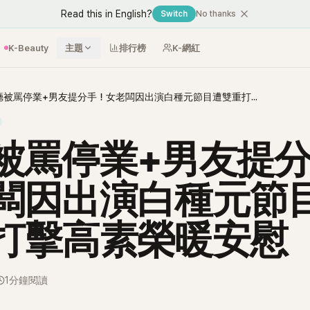
Read this in English?
Switch
No thanks
K-Beauty
主題
排行榜
K-網紅
餐廳被罵停業+男友提分手！女老闆因出演白種元節目遭雙重打擊高素榮暖安慰
被罵停業+男友提
闆因出演白種元節
打擊高素榮暖安慰
1分鐘閱讀