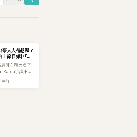
出事人人都想踩？
自上節目爆料「強
合約」！
名廚師白種元名下
rn Korea爭議不
下品牌產品陸續出
1 年前
MBC出身的PD踢
」連在節目中擅自盜
一一被挖出，風波
近期又遭加盟店主
正式加盟合約時，
簽租賃合約才能簽
了租賃合約後才發
上預估營業額比說