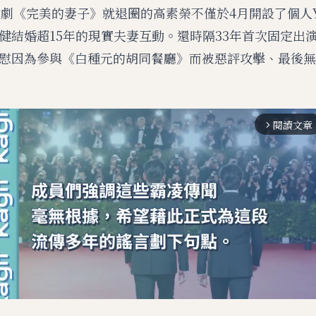
戲劇《完美的妻子》就退圈的高素榮不僅於4月開設了個人Yo
健結婚超15年的現實夫妻互動。還時隔33年首次固定出
慰因為參與《白種元的胡同餐廳》而被惡評攻擊、最後無
閱讀文章
arrow_forward_ios