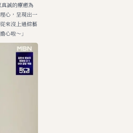
目以真誠的療癒為
理心，呈現出一
從來沒上過綜藝
擔心啦～」