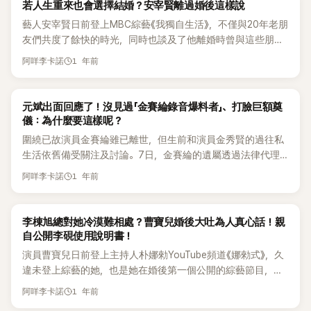
K-POP
若人生重來也會選擇結婚？安宰賢離過婚後這樣說
藝人安宰賢日前登上MBC綜藝《我獨自生活》，不僅與20年老朋
友們共度了餘快的時光，同時也談及了他離婚時曾與這些朋友
斷絕聯繫的往事。 節目中，安宰賢到同窗好友家幫忙務農，他
1 年前
阿咩李卡諾
先是前往馬場洞購買韓牛，並帶著這份禮物拜訪自己從10代起
就認識的好友位於高陽市的老家，向朋友的父母問好並送上禮
物。 接著三人一起在庭院裡整理菜園，由於安宰賢不太會使用
K-POP
元斌出面回應了！沒見過「金賽綸錄音爆料者」、打臉巨額奠
鐵鍬，加上體力稍弱，讓人替他捏把冷汗，但幸好在朋友們的
儀：為什麼要這樣呢？
幫助下，氣氛仍然輕鬆愉快。 朋友們提到，過去有次安宰賢過
圍繞已故演員金賽綸雖已離世，但生前和演員金秀賢的過往私
去因為不接受學姐們的告白，被叫到一旁「包圍式對峙」。安宰
生活依舊備受關注及討論。7日，金賽綸的遺屬透過法律代理
賢在棚內回憶道：「那時候午休時她們叫我過去，也不說話只是
人富裕法律事務所的律師富志錫及YouTube頻道「橫豎研究所」
1 年前
圍著我看。我現在可以笑著說，但當時真的很可怕。」 三人邊吃
阿咩李卡諾
代表金世義，召開第二次記者會，沒想到卻意外扯上元斌，引
飯邊聊天，朋友們說：「在宰賢面前不能說自己辛苦，因為他才
起了許多網友的關注。 演員已故金賽倫的對話錄音最近被提供
是最辛苦的人」，委婉提及他離婚一事。他們還爆料：「那時候
給「縱橫研究所」，據稱是由A氏的妻子提供，並向演員元斌表達
K-POP
李棟旭總對她冷漠難相處？曹寶兒婚後大吐為人真心話！親
他完全不聯絡我們，也不接電話，說什麼不想看到別人過得幸
了特別的感謝。對此，元斌方面表示自己被提及本身就感到「荒
自公開李硯使用說明書！
福的樣子。」引發一陣笑聲。 然而談起婚姻話題，其中一位朋友
唐」。 金世義縱橫研究所代表在7日於首爾江南區三成洞
開玩笑問他：「你如果再活一次還會結婚嗎？」安宰賢答：「有對
演員曹寶兒日前登上主持人朴娜勑YouTube頻道《娜勑式》，久
SpaceShare三成站中心舉行記者會，表示「爆料者的妻子對這
象的時候再問吧」，巧妙地避開正面回答。 在訪談中，安宰賢表
違未登上綜藝的她，也是她在婚後第一個公開的綜藝節目，引
次事件給予多方面幫助並支持的元斌表示了感謝」，並公開了來
示：「我一直都很感謝這些朋友，未來我也會努力用明朗的模樣
起不少的關注。 節目中，曹寶兒談及與演員李棟旭、金汎的私
1 年前
自爆料者妻子的語音信息。 在信息中，妻子說「一開始我不知
阿咩李卡諾
好好生活下去。」他也感性提到過去無名時期的回憶：「我還記
下交情更直呼：「李棟旭是外冷內熱型，金汎則非常溫柔的類
道元斌是誰，不知道他在韓國很有名，但看到他所做的事情後