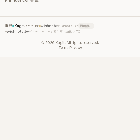
K-Influencer 指數
服務
Kagit
kagit.kr
wishnote
wishnote.kr
即將推出
wishnote.tw
wishnote.tw
→ 整併至 kagit.kr TC
©
2026
Kagit. All rights reserved.
Terms
Privacy