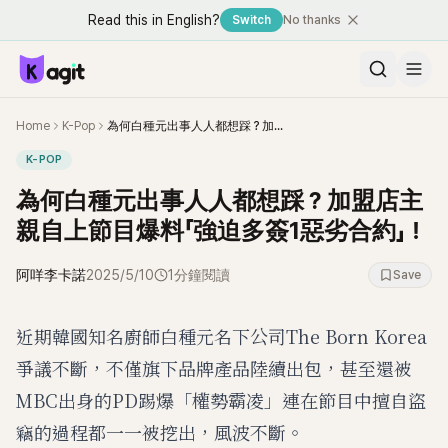
Read this in English?
Switch
No thanks
Home
K-Pop
為何白種元出事人人都想踩？加盟店主親自上節目爆料「強迫多簽1惡劣合約」！
K-POP
為何白種元出事人人都想踩？加盟店主
親自上節目爆料「強迫多簽1惡劣合約」！
阿咩李卡諾
2025/5/10
1分鐘閱讀
Save
近期韓國知名廚師白種元名下公司The Born Korea
爭議不斷，不僅旗下品牌產品陸續出包，甚至還被
MBC出身的PD踢爆「權勢霸凌」連在節目中擅自盜
竊的過程都一一被挖出，風波不斷。