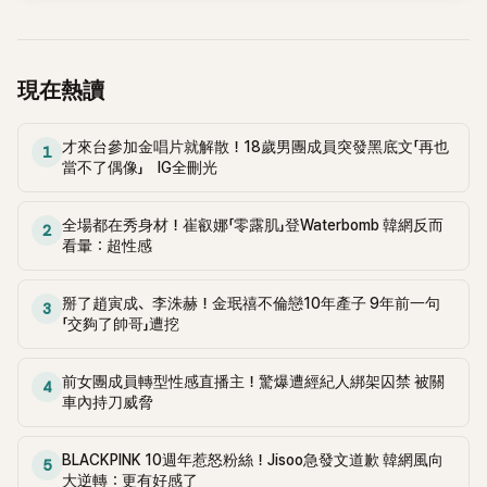
得那時你們說要湊錢幫我付生活費，那時真的很感動。」
型」，透露了兩人的性格十分不同。 在影片中，趙寶兒提到自己
才知道。他安靜地來了，表達了敬意。那份人情味對我們意義
合作過最有默契的演員，是在tvN週末劇《九尾狐傳》中共演的
非凡。真心地感謝您(I didn't know who you were at first. I
李棟旭與金汎。她表示：「拍攝本身就讓人覺得輕鬆又開心。棟
didn't know you were famous in korea, but I saw what you
旭歐巴是那種外冷內熱型的，金汎歐巴則非常溫柔又體貼。」
現在熱讀
did. You came quietly, You offered your respect. That quiet
對此，主持人朴娜勑也提及三位演員經常互送咖啡車的趣事。
humanity meant more to us than you ever know. Thank you
曹寶兒笑著說：「應該是我先送的吧，因為很想為他們加油。」
sincerely)」。 金世義代表在同一天的直播中也提到「爆料者的妻
才來台參加金唱片就解散！18歲男團成員突發黑底文「再也
透露自己藉由咖啡車傳達支持與心意。 當朴娜萊讀出曹寶兒送
1
子拜託一定要向元斌傳達感謝」，再次提及元斌。然而，並未具
當不了偶像」 IG全刪光
給李棟旭咖啡車上寫的應援文字打趣說「這根本就是使用說明書
體說明元斌為何會去找爆料者夫婦，以及提供了什麼幫助，引
嘛！」時，趙寶兒也坦率回應：「剛見面的時候確實容易誤會他，
發了各種猜測。 不過，根據韓媒《Money Today》的綜合採訪，
會想說『他幹嘛這麼冷淡？是在對我生氣嗎？』但其實那是歐巴
全場都在秀身材！崔叡娜「零露肌」登Waterbomb 韓網反而
2
元斌和爆料者夫婦並無任何交情，經確認元斌也未曾造訪爆料
看暈：超性感
表達關心的方式，得相處個一年才會懂。」 事實上，曹寶兒在去
者夫婦居住的美國新澤西州。 元斌方面的相關人士表示「不知
年與圈外男友玩婚後，本來預計會以和金秀賢合演的《山寨人
道爆料者是否真實存在，也不明白為何爆料者的妻子要感謝元
生》來與大眾見面，但不料金秀賢因私生活及金賽綸未成年交往
掰了趙寅成、李洙赫！金珉禧不倫戀10年產子 9年前一句
斌。對我來說，錄音內容很奇怪，感覺像是為了找到出路而巧
3
嫌疑等爭議，讓作品無期限延期，連第二季都暫停拍攝。 當時
「交夠了帥哥」遭挖
妙編排的內容。」 接著解釋說「根據上下文理解為提到金賽倫的
曹寶兒的婚禮僅邀請了雙方的親友，並以非公開形式進行。婚
葬禮弔唁。爆料者妻子也只是對元斌表示感謝，並未提到接受
禮當天，包括演員蔡時那、廚師白種元、主持人金成柱以及即
了什麼幫助。」此前演藝圈有傳聞稱元斌向金賽倫的遺族送上巨
前女團成員轉型性感直播主！驚爆遭經紀人綁架囚禁 被關
4
將金秀賢等圈內人士出席。金秀賢當時甚至為了出席曹寶兒的
額弔唁金和葬禮費用，但元斌方面的相關人士強調這也不事
車內持刀威脅
婚禮，而缺席了同日舉行的第15屆《韓國電視劇獎》頒獎典禮，
實，表示「只是一般的程度。」 該人士表示「只希望不要再發生像
如今《山寨人生》無期限延期，勢必也對曹寶兒造成一定的影
金賽倫這樣年輕又有才華的演員結束生命的事情」，並透露「不
BLACKPINK 10週年惹怒粉絲！Jisoo急發文道歉 韓網風向
響。
5
希望元斌在奇怪的方向上被不斷提及。」 元斌的回應曝光後，
大逆轉：更有好感了