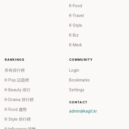
K-Food
K-Travel
K-Style
K-Biz
K-Medi
RANKINGS
COMMUNITY
所有排行榜
Login
K-Pop 話題榜
Bookmarks
K-Beauty 排行
Settings
K-Drama 排行榜
CONTACT
K-Food 趨勢
admin@kagit.kr
K-Style 排行榜