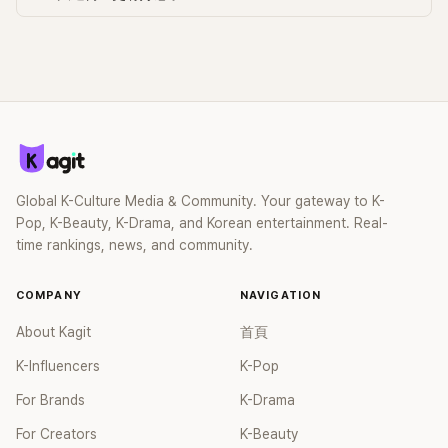
立刻引起大批網友的討論，不少網友紛紛表示「我終於明白元斌
為什麼過著低調的生活，可能他對這些事情感到厭倦吧」、「未
來可能會有更多AI聲音造假的事情，該怎麼辦啊ㅠㅠ」、「對於元
斌這種情況，做個簡單的交叉檢查是很容易的，為什麼不這麼
做呢？」、「元斌過得好好的，為什麼要去打擾他，讓他安靜過生
活吧」、「不過遺族已經把錄音當作證據提交並提告了，這樣不
就讓情況更尷尬嗎？這明顯就是假的證據啊」、「有人盲信那些
網路頻道，在留言裡像流氓一樣，但除了遺族提供的東西，其
他的不要輕信啊」、「有留言說如果相信這個消息，就要小心電
Global K-Culture Media & Community. Your gateway to K-
話詐騙，真是金玉良言啊哈哈」、「真是讓人無言以對，只能苦
Pop, K-Beauty, K-Drama, and Korean entertainment. Real-
笑了」、「金賽倫事件爆出後，根本沒經過驗證的謠言卻把元斌
time rankings, news, and community.
扯進來，大家都瘋了嗎？」、「唉唷...元斌應該很煩吧...」、「我不
是他的粉絲，但他心情應該不太好吧...他只是曾經和金賽倫拍
過一部電影，和這件事完全無關的人。那些八卦者好像希望他
COMPANY
NAVIGATION
像電影《大叔》裡一樣當個英雄，但這壓力真的很大吧...」、「胡亂
About Kagit
首頁
指控，害到無辜的人也是問題，不要再利用死者了，事情到這
裡已經夠了」。
K-Influencers
K-Pop
For Brands
K-Drama
For Creators
K-Beauty