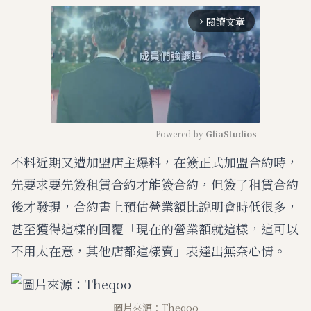
閱讀文章
arrow_forward_ios
Powered by 
GliaStudios
不料近期又遭加盟店主爆料，在簽正式加盟合約時，
M
u
先要求要先簽租賃合約才能簽合約，但簽了租賃合約
t
e
後才發現，合約書上預估營業額比說明會時低很多，
甚至獲得這樣的回覆「現在的營業額就這樣，這可以
不用太在意，其他店都這樣賣」表達出無奈心情。
圖片來源：Theqoo