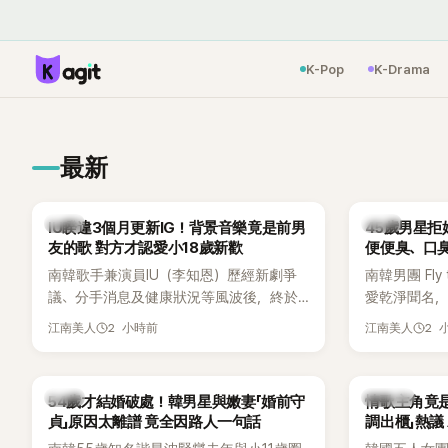
K-Pop
K-Drama
最新
韓星
韓星
IU睽違3個月更新IG！背景音樂竟是前男
45歲男星拒
友的歌 對方才認愛小18歲新歡
便便臭、口
南韓歌手兼演員IU（李知恩）歷經新劇爭
南韓男團 Fly 
議、分手消息及健康狀況等風波後，終於
愛乾淨聞名，
睽違3個月更新社群平台，一口氣曬出20
再度談到自己
2 小時前
2 
江南美人
江南美人
張近況照，讓大批粉絲又驚又喜。不過，
另一半的口臭
比起照片本身，更引發熱議的是，她竟選
更大方表明
用前男友張基河所屬樂團的歌曲作為背景
白發言掀起
韓星
K-POP
54歲才結婚破處！韓男星與嫩妻「婚前守
情歌主角竟
音樂，意外掀起韓網討論。
貞」原因太離譜 竟全因路人一句話
調出櫃」熱議