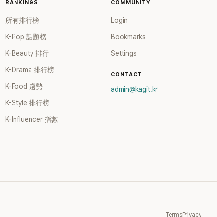
RANKINGS
COMMUNITY
所有排行榜
Login
K-Pop 話題榜
Bookmarks
K-Beauty 排行
Settings
K-Drama 排行榜
CONTACT
K-Food 趨勢
admin@kagit.kr
K-Style 排行榜
K-Influencer 指數
Terms
Privacy