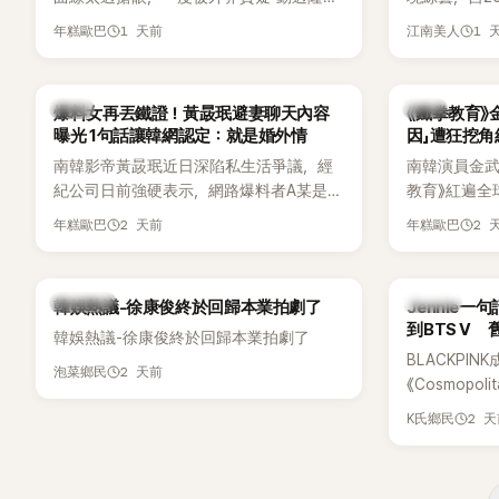
手術」，最後甚至被公司安排親上火線，召
由鄭鍾淵PD
1 天前
1 
年糕歐巴
江南美人
開前所未見的「泳裝記者會」澄清。這場記者
（DTCU）
會後來還被韓國演藝圈點名為流傳至今的
與龐大世界
「三大記者會」之一。近日她在綜藝節目中親
為韓國最具
韓星
韓星
爆料女再丟鐵證！黃晸珉避妻聊天內容
《鐵拳教育》
口回憶這段「隆乳疑雲黑歷史」，話題再度被
曝光 1句話讓韓網認定：就是婚外情
因」遭狂挖
翻出來熱議。 2日播出的 SBS 綜藝節目
南韓影帝黃晸珉近日深陷私生活爭議，經
南韓演員金武烈
《我的經紀人太難搞－秘書鎮》，邀請同時
紀公司日前強硬表示，網路爆料者A某是涉
教育》紅遍全
兼顧工作與育兒的演藝圈代表「媽媽群」
嫌長期跟蹤黃晸珉的嫌疑人，已採取法律
被爆出一段
——李智惠、李賢怡、李恩亨，以第13位
2 天前
2 
年糕歐巴
年糕歐巴
行動。不過，A某並未因此停止發聲，5日
當年差點不
「My Star」身分登場，分享最真實的生活日
再度透過社群平台公開更多內容，反駁經
男團偶像的
常。 節目一開始，李瑞鎮 率先與李智惠會
紀公司的說法，強調兩人的聯繫一直都是
合，兩人邊搭車邊聊天，氣氛輕鬆。聊到
熱議討論
K-POP
韓娛熱議-徐康俊終於回歸本業拍劇了
Jennie
「雙向互動」，並非外界所稱的單方面騷擾。
最近的新聞，李瑞鎮突然直球發問：「妳不
到BTS V
韓娛熱議-徐康俊終於回歸本業拍劇了
是上新聞了？說妳去做整形？是人中縮短
BLACKPIN
手術嗎？」一貫犀利又不留情的問法，讓現
2 天前
泡菜鄉民
《Cosmopo
場瞬間笑成一片。對此，李智惠也毫不閃
Tame Impa
躲，淡定接招，兩人鬥嘴默契十足。 話題
2 
K氏鄉民
Remix）
接著一路延燒到過去的爭議。李瑞鎮脫口
「共同朋友」
補刀：「妳以前不是還在游泳池開過記者
BTS成員V
會？」直接點名她當年的風波。李智惠聽了