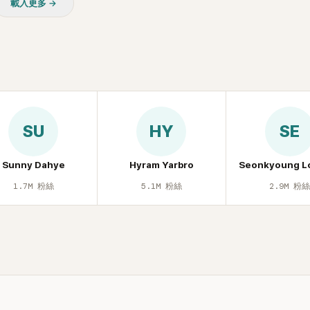
載入更多 →
SU
HY
SE
Sunny Dahye
Hyram Yarbro
Seonkyoung L
1.7M
粉絲
5.1M
粉絲
2.9M
粉