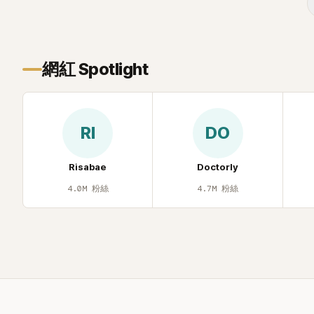
忍不住笑說：「哥怎麼連這個都知道？」李瑞
鎮則回嘴：「那時候新聞鬧那麼大，不知道
才奇怪吧。」一來一往，氣氛反而更加輕
鬆。 談到當年情況，李智惠終於鬆口坦
網紅 Spotlight
言，當時確實被質疑動過隆胸手術。她回
憶：「拍了比基尼照片之後，就開始被說是
不是去隆乳了。」為了澄清誤會，她只好親
自站出來說清楚。 李智惠進一步解釋，當
RI
DO
時隆胸手術幾乎只有「腋下切開」一種方式，
「所以我就想，既然一直說我有做，那我乾
脆把腋下給大家看，證明我根本沒動過。」
Risabae
Doctorly
一句話說完，全場瞬間炸鍋，來賓又驚又
4.0M
粉絲
4.7M
粉絲
笑。 事實上，早在 2006 年，李智惠就為
了證明自己沒有「隆乳」，真的召開了一場泳
裝記者招待會。當時她穿著比基尼站在一
排攝影機前，面對媒體擺出各種姿勢，畫
面至今仍被網友津津樂道。 這段為平息爭
議、直接公開腋下畫面自證清白的往事再
度被提起，節目現場立刻充滿驚呼聲與笑
聲，也再次讓人見識到她面對流言時「豁出