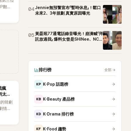
為第三位
OP翻唱
Jennie無預警宣布「暫時休息」！鬆口
04
賢已獲
未來2、3年規劃 真實原因曝光
近期完
黃晸珉77通電話錄音曝光！崩潰喊「拜
05
託放過我」 爆料女曾是SHINee、NCT
站姐
排行榜
全部
→
KP
K-Pop 話題榜
戲瘋
劇太敢
KB
K-Beauty 產品榜
演的韓劇
劇情進
KD
K-Drama 排行榜
溫。最
，更接連
上瘋
KF
K-Food 趨勢