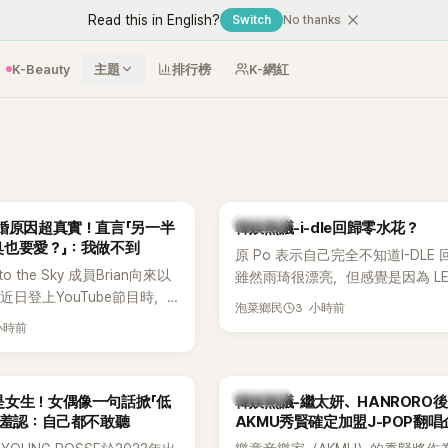
Read this in English?
Switch
No thanks
K-Beauty
主題
排行榜
K-網紅
熱議討論
婚原因超真實！直言「另一半
韓娛熱議-i-dle回歸零水花？
臭也要愛？」：我做不到
原 Po 表示自己完全不知道I-DLE
to the Sky 成員Brian向來以
雖然雨琦很漂亮，但感覺是因為 L
近日登上YouTube節目時，
SSERAFIM 和 aespa 佔據了市場
3 小時前
泡菜鄉民
的婚姻觀，直言無法理解「連
小時前
、便便臭都要愛」這種說法，
自己是不婚主義者，一番超直
熱議。
熱議討論
是女生！女偶像一句話掀「低
韓娛熱議-繼太妍、HANRORO
 羞認：自己都不敢聽
AKMU秀賢確定加盟J-POP翻唱