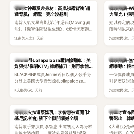
一句讓她至今仍難忘的話，也成為她點頭
親友也陸續
韓星
熱議討論
清純女神藏反差身材！高胤禎露背洩「超
韓娛熱議-Win
步入婚姻的最大理由。
止揣測，盼
猛背肌」 網驚：完全沒想到
力曝光！狠甩
南韓人氣女星高胤禎近年憑藉《Moving 異
她以穩定的
能》、《機智住院醫生生活》、《愛情怎麼翻
段時間以來的
譯？》、《努力克服自卑的我們》等多部熱門
骨頭，怎麼
1 天前
1 
江南美人
泡菜鄉民
作品，躍升為韓劇新一代女神代表，不僅
音量？
演技備受肯定，精緻五官與清新空靈的氣
質也擄獲大批粉絲。近日，她因分享一組
K-POP
熱議討論
Jennie登Lollapalooza壓軸慘翻車！美
韓娛熱議-無
近況照意外掀起熱議，不是因為仙氣十足
媒狠批「像唱KTV」 韓網補刀：別再拿體
網暴動：根
的美貌，而是藏在纖細身材下的超狂背肌
力當藉口
BLACKPINK成員Jennie近日以個人歌手身
一位偶像成
與肩膀線條，反差感十足，讓不少網友看
分登上美國大型音樂節《Lollapalooza
引起廣泛討
傻直呼：「原來她身材這麼猛！」
Chicago》主舞台，不僅成為首位擔任該音
僅外型出眾
1 天前
1 
K氏鄉民
泡菜鄉民
樂節Headliner（壓軸主秀）的K-POP女
SOLO歌手，寫下全新紀錄。然而，演出結
束後卻掀起兩極評價，不僅現場歌唱實力
K-POP
韓星
身材太火辣遭疑隆乳！李智惠被逼開「比
神童才宣布回
遭部分網友質疑，就連美國當地媒體也毫
基尼記者會」 腋下全攤開震撼全場
警退出 韓
不留情給出負評，甚至形容整場演出「就像
南韓歌手兼演員 李智惠 出道初期因為身材
《大逃脫》是
一場豪華KTV」。
曲線太過搶眼，一度被外界質疑「動過隆乳
境綜藝，自20