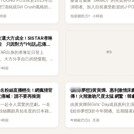
OUNG POSSE於2023年出
樂童音樂家（AKMU）的秀賢將作
清純或Girl Crush風格的女
演唱者，加入目前廣受歡迎的J-P
濃厚的Hip-Hop元素、自
企劃。繼太妍和Hanroro之後，秀
小時前
7 小時前
泡菜鄉民
員親自參與創作為特色，MV也
選為第三首翻唱歌曲的主唱，並於
頭、塗鴉、滑板等文化元素。
成錄音。
身四大經紀公司，仍憑藉鮮明
還大方成全！SISTAR孝琳
，在海外尤其是歐美市場累積
 只因對方「1句話」忍痛放
逐漸成為第五代女團中極具辨
廣告
STAR出身的孝琳近日登上
代代表之一。
e節目，大方分享自己的戀愛觀，
過去曾遭最好的朋友搶走男
 小時前
，當時選擇瀟灑放手，但如果
在再發生，「我絕對不會坐視
發言掀起熱議。
韓劇
N知名粉絲直播輕生！網瘋猜背
《給你夢想》黃寅燁、惠利激情床
友痛喊：請不要再揣測
傳！火辣激吻尺度太猛 網驚：韓
拍
生一起令人震驚的悲劇。一名
由黃寅燁與Girls' Day成員惠利主
EN粉絲圈頗具知名度的日本籍女
《給你夢想》於今年開播，近期隨著
TikTok直播期間輕生，最終
入高潮，男女主角的感情線快速升
 小時前
1 天前
年糕歐巴
消息曝光後震驚韓網，也讓不
新播出的第8集不僅上演火辣吻戲
社群平台哀悼。事發後，死者
出現床戲橋段，讓相關片段在網路