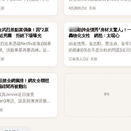
打造完整的「大逃脫宇宙
分享近況，還罕見公開向夏季音樂
天前
2 天前
K氏鄉民
」，憑藉燒腦劇情、電影級場景
Waterbomb喊話，笑稱自己至今
觀，累積大批死忠粉絲，被譽
演出，更幽默表示：「我名字就叫
代表性的密室逃脫綜藝之一。
『Bada（海）』，Waterbomb卻
韓星
金武烈差點當偶像！因「2原
金志勳誇金憓秀「身材太驚人」！
根本只是懂了皮毛。」一番話笑翻
角組男團 拒絕下場曝光
轟物化女性 網怒：太噁心
引發網友熱議。
近來憑藉Netflix影集《鐵拳
由金憓秀、金志勳、曹汝貞、金宰
球，演藝事業再攀高峰。近日
的戲劇《現在不是出軌的問題》近日
鮮為人知的出道祕辛，原來他
為宣傳新作品，四位主演一同出演
天前
2 天前
江南美人
是以演員身分出道，而是成為
YouTube節目，不料訪談中的一
一員。
意外掀起爭議。不少網友認為，他
放在金憓秀的身材，言論帶有「物化
一句話掀全網瘋猜！網友全聯想
味，引發大量批評。
 舊緋聞再被翻出
廣告
K成員Jennie近日接受
litan》專訪，談及與澳洲音樂人
la合作推出〈Dracula（JENNIE
天前
〉的幕後故事，沒想到她一句關於
的回答，竟再次引發外界對她與
緋聞的討論。