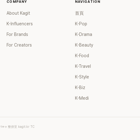
COMPANY
NAVIGATION
About Kagit
首頁
K-Influencers
K-Pop
For Brands
K-Drama
For Creators
K-Beauty
K-Food
K-Travel
K-Style
K-Biz
K-Medi
.tw
→ 整併至 kagit.kr TC