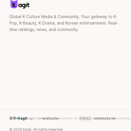
去」的直率性格。其實她過去也曾在 SBS
節目《脫掉鞋子恢單4Men》 中，親自公開
那張當年引發話題的「腋下比基尼照」，再次
Global K-Culture Media & Community. Your gateway to K-
重提這段至今仍被粉絲視為黑歷史代表作
Pop, K-Beauty, K-Drama, and Korean entertainment. Real-
的事件。 回顧李智惠的演藝路，她於
time rankings, news, and community.
1998 年以混聲團體 S#arp 成員身分出
道，該團在 2000 年代初期紅極一時，由
李智惠、徐智英兩位女成員，以及張錫
炫、Chris Kim 兩位男成員組成。不過後來
爆出長達四年的團內霸凌風波，甚至傳出
徐智英母親對李智惠言語辱罵、動手等爭
議，最終團體於 2002 年解散。 團體解散
後，李智惠轉型 solo，靠著綜藝與歌唱實
力持續活躍演藝圈。據悉，她當年能加入
S#arp，也與 李尚敏 的賞識有關。 感情方
面，李智惠於 2017 年與圈外男友結婚，
婚後育有兩個女兒，一家四口生活幸福美
滿。如今除了持續活躍於綜藝節目，她經
營的 YouTube 頻道也即將突破百萬訂閱，
服務
Kagit
kagit.kr
wishnote
wishnote.kr
wishnote.tw
wishnote
即將推出
近年內容深受網友喜愛，再度迎來事業第
二春。
©
2026
Kagit. All rights reserved.