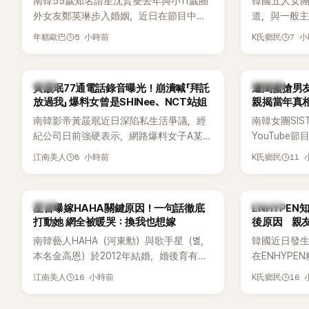
南韓55歲知名諧星沈賢燮去年與小11歲圈
韓國五人女團Y
外女友鄭英琳步入婚姻，近日在節目中分
道，與一般主打
享與妻子的戀愛故事，笑稱兩人原本想享
團不同，她們以
5 小時前
7 
年糕歐巴
K氏鄉民
受兩人世界，沒想到站在飯店門口時竟被
創Rap及成
路人認出，還一路替他們加油打氣，讓他
融入美式街
害羞到最後直接放棄進飯店，意外成了婚
雖然並非出
韓星
K-POP
黃晸珉77通電話錄音曝光！崩潰喊「拜託
遭閨蜜搶男友
前一直堅守「婚前守貞」的原因之一。
的音樂風格
放過我」 爆料女曾是SHINee、NCT站姐
親揭當年真相
不少人氣，
手
南韓影帝黃晸珉近日深陷私生活爭議，經
南韓女團SI
識度的新生
紀公司日前強硬表示，網路爆料女子A某涉
YouTub
嫌長期跟蹤黃晸珉，已正式採取法律行
更首度坦承
8 小時前
11
江南美人
K氏鄉民
動。不過，A並未停止發聲，持續透過社群
友。她表示
平台公開爆料，反駁經紀公司的說法，強
同樣的事情現
調兩人一直維持雙向聯繫，並非外界所稱
不管」，直率
韓星
K-POP
星首曝嫁HAHA關鍵原因！一句話徹底
ENHYPE
的單方面騷擾。如今，韓媒《Dispatch》再
打動她 網全被暖哭：換我也想嫁
後原因 親
曝光雙方77通電話的錄音內容，而A也首
南韓藝人HAHA（河東勳）與歌手星（별，
韓國近日發
度承認自己過去曾是SHINee、NCT等偶像
本名金高恩）於2012年結婚，婚後育有兩
在ENHYP
團體的「站姐」，事件持續延燒。
子一女，一家五口生活幸福美滿，也是韓
粉絲，日前在
16 小時前
16
江南美人
K氏鄉民
國演藝圈公認的模範夫妻。近日，星首度
不幸身亡，
公開當年決定嫁給HAHA的關鍵原因，竟是
少粉絲湧入