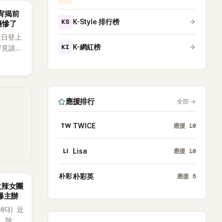
韶宥揭前
KS
K-Style 排行榜
傷慘了
近日登上
KI
K-網紅榜
罕見談及
整5年沒
原因，
白讓現
應援排行
全部
→
TW
TWICE
應援
10
LI
Lisa
應援
10
朴彩
朴彩英
應援
5
火辣女團
酸爆主辦
（바다）近
》，除了