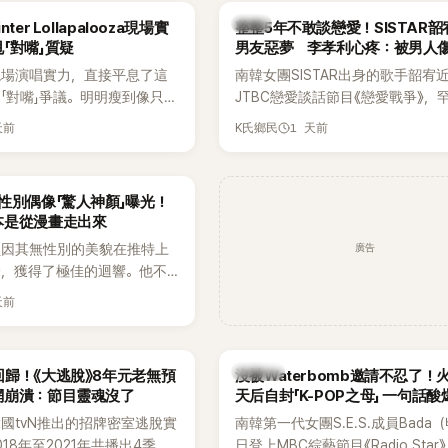
出面證實噩耗，並呼籲外界停
傳，引發觀眾熱烈討論。
韓星
ter Lollapalooza現場實
整整5年不敢談戀愛！SISTAR
逝者安息。
「對嘴」質疑
男友惡夢 李孝利心疼：被男人
現場演唱實力，直接平息了這
南韓女團SISTAR出身的歌手韶宥
「對嘴」爭議。明明瘦到像只剩
JTBC戀愛談話節目《戀愛戰爭》，
還能唱出這麼驚人的爆發力和
自己的感情生活，不僅坦言已經整
天前
1 天前
K氏鄉民
有談戀愛，更首度透露空窗至今的
全與上一段戀情有關，一番真心告
場來賓都相當震驚。
性別偶像「驚人神顏」曝光！
本是從漫畫走出來
廣告
員因其無性別的美貌在推特上
論，獲得了極佳的迴響。他不
，舞技也備受讚譽。
天前
K-POP
歸！《大逃脫》8年元老無預
沒被Waterbomb邀請不忍了！
網崩潰：節目靈魂沒了
天后自封「K-POP之母」 一句話
韓國tvN推出的招牌密室逃脫實
南韓第一代女團S.E.S.成員Bada
18年至2021年共播出4季，
日登上MBC綜藝節目《Radio Star