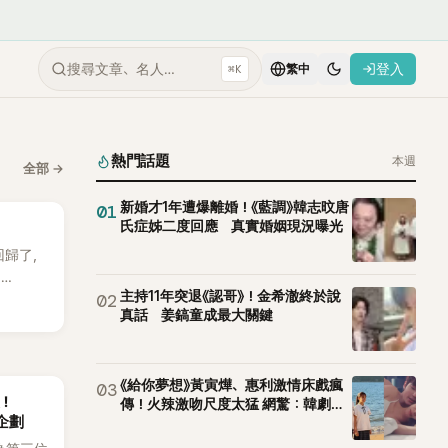
搜尋文章、名人…
登入
⌘K
繁中
熱門話題
本週
全部
→
新婚才1年遭爆離婚！《藍調》韓志旼唐
01
氏症姊二度回應 真實婚姻現況曝光
 回歸了，
E
主持11年突退《認哥》！金希澈終於說
02
。
真話 姜鎬童成最大關鍵
《給你夢想》黃寅燁、惠利激情床戲瘋
03
後！
傳！火辣激吻尺度太猛 網驚：韓劇太
企劃
敢拍