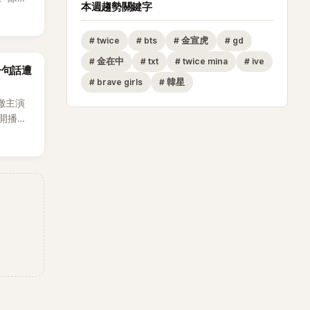
本週趨勢關鍵字
節
從未受邀
#
twice
#
bts
#
金宣虎
#
gd
沒找我，這
#
金在中
#
txt
#
twice mina
#
ive
一句話遭
全場，也
#
brave girls
#
韓星
澈主演
開播，
段發言卻
將焦點
女性」意