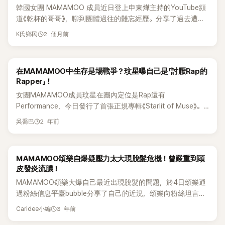
韓國女團 MAMAMOO 成員近日登上申東燁主持的YouTube頻
道《乾杯的哥哥》，聊到團體過往的難忘經歷。分享了過去遭遇
交通事故的驚險經歷，透露當時儘管發生車禍、車內氣囊全數
2 個月前
K氏鄉民
爆開，仍因高額違約金問題，最終決定照常出席活動，讓粉絲
相當震驚。 節目中，Solar表示自己屬於MBTI中的典型「T型」
（理性思考型），而其他三位成員則是標準的「F型」（感性情感
在MAMAMOO中生存是場戰爭？玟星曝自己是「討厭Rap的
型）。她也藉此提到過去一次團體移動途中發生車禍的往事。
Rapper」！
Solar回憶說：「當時我們一起搭車去跑活動，途中發生事故。
女團MAMAMOO成員玟星在團內定位是Rap還有
真的很幸運，大家都沒有受到重傷。其他三個F型成員當下都慌
Performance，今日發行了首張正規專輯《Starlit of Muse》。
成一團，但我坐在那裡時，腦中第一個想到的竟然是活動違約
這張專輯的名稱直譯就是「謬斯的星光」，也代表著玟星完成的
金的問題。」 她表示，自己先確認所有成員的身體狀況，隨後立
2 年前
吳喬巴
作品，而先前玟星在回歸前化身成羅馬神話中女神的樣子也曾
刻聯絡公司說明情況。「我告訴公司，依我看來大家應該沒有受
引起話題。 玟星在與韓媒訪談的過程中更是自曝，雖然自己在
傷，但都受到不小驚嚇，還是需要去醫院檢查。」之後一行人便
團體中擔任的是Rapper，但是自己是「討厭唱Rap的Rapper」，
前往急診室接受檢查。 Solar坦言，當時心裡還盤算著活動取
MAMAMOO頌樂自爆疑壓力太大現脫髮危機！曾嚴重到頭
更吐露自己曾抱有疑惑，質疑自己「為什麼得唱Rap才行」。 接
消可能產生的損失。「如果真的受傷那當然沒辦法，但如果大家
皮發炎流膿！
著玟星更表示「要在（MAMAMOO）3位主唱之間生存下來，是
都沒事，比起支付3倍違約金，我覺得還是去參加活動比較
MAMAMOO頌樂大爆自己最近出現脫髮的問題，於4日頌樂通
非常辛苦的事情，當時也曾想說『為什麼我不是主唱』」，更吐露
好。」她說，於是詢問成員們的狀況，大家都表示身體沒有大
過粉絲信息平臺bubble分享了自己的近況，頌樂向粉絲坦言最
自己因為這種想法而過得很辛苦。 不過那樣的時光，也成為了
礙，因此便向公司提出能否延後活動時間的要求，最後仍照原
近因為活動帶來的壓力，開始出現脫髮症狀。 頌樂公開了部分
自己的養分，尤其是玟星現在出了SOLO專輯，因為有這樣的
定計畫出席活動。 她笑說：「可能因為這樣，大家才會覺得其他
3 年前
Caridee小編
頭髮脫落的頭皮照片，說道最先發現頌樂脫髮的人是她的髮型
經驗，她比其他SOLO歌手能展現出更多種不一樣的樣貌，能
三個人是F型，而我像個機器人一樣是T型吧。」 不過對其他成