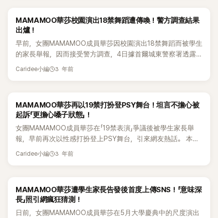
師，頌樂又開朗地安慰粉絲說：「不用擔心，會接受治療的」，讓
與他人做出差異性。 玟星更在訪談中展現自己對於音樂不曾改
員而言，那場車禍卻是貨真價實的恐怖經驗。玟星回憶當時情
粉絲們安心。 頌樂早前也透露過在睡覺時頭皮一直痕癢，於是
變的熱情，她表示自己對於讓別人稱讚自己「很會唱Rap」沒有什
景時表示：「我真的以為自己死掉了，還以為已經到了天堂。」
MAMAMOO華莎校園演出18禁舞蹈遭傳喚！警方調查結果
忍不住用手抓，嚴重到抓出血痂。後來髮型師說她頭皮的狀況
麼野心，只希望不要被罵，不過現在稍微改變了想法，希望能
她透露，事故發生時車輛撞上護欄，頭部重重撞向車窗，同時
出爐！
很差時，她才意識到嚴重性，馬上到醫院接受頭皮治療。 雖然
聽到人家稱讚自己「很會唱歌」。 最後玟星則表示想在大眾面前
安全氣囊瞬間爆開。「那時候我的頭卡在氣囊裡，視線範圍內完
早前，女團MAMAMOO成員華莎因校園演出18禁舞蹈而被學生
頌樂表示是因為自己的慾望而受到了很大的壓力，但是部分粉
展現SOLO藝人的樣貌，也提及想要表演更多樣、更多類型的
全看不到其他成員。我當下真的覺得，『啊，我死了』。」 輝人則
的家長舉報，因而接受警方調查，4日據首爾城東警察署透露
絲卻對頌樂頻繁的日程很擔心，還批評經紀公司對小分隊
音樂給粉絲聽，希望大家能多多關注其他收錄曲。 小編：玟星
簡短形容現場「一片混亂」，至今仍記憶猶新。華莎也補充說，
華莎沒有嫌疑，決定不需把她送審。 據悉，警方以曾被告人的
MAMAMOO+成員頌樂和玟星所屬的活動管理不善。 特別是頌
的嗓音根本也是指紋等級!!
當時最令人害怕的是看到玟星無法轉動脖子，「那一瞬間真的有
3 年前
Caridee小編
身份傳喚華莎，調查當天的演出內容和展開過程等，隨後綜合
樂從個人專輯《容：FACE》開始，到音樂劇演員出道、
點恐怖」，透露事故現場氣氛相當驚險，讓成員們至今想起來仍
研究相關人士的陳述後認為很難認定有犯罪嫌疑。 之前華莎在
MAMAMOO專輯製作、世界巡演等不斷展開活動。另外頌樂還
心有餘悸。 此外，MAMAMOO睽違約3年8個月再度以四人完
5月曾經出演過tvN綜藝節目《DANCE歌手流浪團》，在成均館
參與了SBS金土劇《7人的逃脫》的OST歌曲，同時也正在出演
整體之姿回歸，於本月4日發行特別單曲《Forward》。這也是她
MAMAMOO華莎再以19禁打扮登PSY舞台！坦言不擔心被
大學的慶典舞台上表演了〈Don't〉歌曲的過程中，出現了引人遐
上個月首播的網絡綜藝節目《2023 Baid Musician》，行程非常
們自2022年10月推出第12張迷你專輯《MIC ON》後，首次以完
起訴「更擔心嗓子狀態」！
想的18禁煽情舞蹈，引發了爭議。 對此，今年6月市民團體學
忙碌，讓人擔心她的身體健康。 女團MAMAMOO出身的頌樂
整體名義推出的新作品。 主打歌《Four Flowers》以充滿質感的
女團MAMAMOO成員華莎在「19禁表演」爭議後被學生家長舉
生家長人權保護團體對華莎在大學表演做出這些行為，引起了
出道後以強有力的主唱、鋼管舞等破格的表演俘獲了粉絲們的
吉他旋律與厚實鼓點為主軸，是一首中板流行歌曲。歌曲藉由
報，早前再次以性感打扮登上PSY舞台，引來網友熱話。 本月
大眾的羞恥心和厭惡感為由而向警方舉報。 當時華莎的經紀公
心，不僅如此，頌樂直率的性格也受到粉絲們的喜愛。
盛開又凋零的花朵其實共享同一條根系的概念，描繪即使時光
15日，PSY在麗水鎮南綜合運動場舉行「PSY濕身秀SUMMER
司P Nation也表示：「華莎會誠實地參與調查」，而華莎也曾在8
MAMAMOO+於上月16日在首爾開始，在東南亞和東亞國家進
流逝也不會改變的人際連結與珍貴價值，也讓人聯想到成員們
3 年前
Caridee小編
SWAG 2023」，華莎當天作為嘉賓演出，正捲入「19禁表演」風
月時到警察廳接受了約3個小時左右的調查。 華莎在上個月4
行了亞洲巡迴演出。MAMAMOO+將於8日、9日兩天在日本大
各自發展後，依然再次以團體身分緊密相連的現況。
波的華莎，當天身穿白色胸罩搭配露臍開衫和迷你裙以性感打
日，推出新歌《I Love My Body》以Solo活動回歸，當時出演了
阪Orix影院舉行粉絲演唱會，22日在台灣台北TICC舉行粉絲演
扮現身。 當天，在舞台上的華莎向觀眾說：「嘩，我真的很擔心
歌手成始璄的YouTube頻道節目也表示：「我有一段時間因為18
唱會， 之後MAMAMOO+將在新加坡、馬來西亞、印度尼西
MAMAMOO華莎遭學生家長告發後首度上傳SNS！「意味深
嗓子會跑掉，比起被起訴，我更擔心嗓子。我覺得這個舞臺台
禁爭議而鬧得沸沸揚揚，舞台上的表演引起了爭議」，提及了相
亞、菲律賓等地繼續進行演出。 小編：頌樂要好好休息啊！😢
長」照引網瘋狂猜測！
太神奇了，擔心和害怕的事情站在舞台上也會被遺忘。」而觀眾
關的事件。 華莎也提到：「惡意留言的程度太嚴重了⋯⋯本來沒
日前，女團MAMAMOO成員華莎在5月大學慶典中的尺度演出
席上也立即響起了助威的吶喊聲。 華莎說：「我會帶著好運氣
有特別在意惡評的，但這次卻有點嚴重。這是今年哭得最厲害