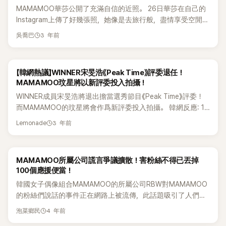
MAMAMOO華莎公開了充滿自信的近照。 26日華莎在自己的
留下了反饋。對於「先公開到這種程度的話，主打歌該有多好」
Instagram上傳了好幾張照，她像是去旅行般，盡情享受空閒時
的留言，頌樂說：「不要驚訝！」，讓人倍感期待。 接著對於有
光。 照片中，華莎坐在露天溫泉中，看向窗外的竹林，享受屬
網友說：「這叫歌曲⋯⋯哈⋯⋯」的反應，她表示：「就再聽兩次
3 年前
吳喬巴
於自己的休息時間。她選擇的住宿不知道有多高級，居然還能
吧！」，還添加了眨眼表情，表現出了酷酷的應對方式，備受網
看著室外，吃著洗好的草莓，就像去露營般，可以盡情發呆。
友讚賞。 MAMAMOO＋（頌樂、玟星）將於29日發行首張單
華莎這次的旅行，被推測應該是跟朋友一起去的，她還拍下自
曲專輯《ACT 1, SCENE 1》，MAMAMOO＋更表示最新的專輯：
【韓網熱議】WINNER宋旻浩《Peak Time》評委退任！
己跟好幾個女性朋友在飯店聊天的照片，留下滿滿回憶。 接著
「加入了MOO&nbsp; MOO們想要的所有風格，這是為MOO
MAMAMOO玟星將以新評委投入拍攝！
華莎公開了自己脫掉上衣拍的照片，雖然華莎平常就靠運動以
MOO們製作的專輯，也是和MOO MOO們一起製作的專輯。」
WINNER成員宋旻浩將退出擔當選秀節目《Peak Time》評委！
及徹底的飲食管理等維持出眾的身材，但這次的照片卻特別讓
《ACT 1, SCENE 1》是MAMAMOO＋的首張韓語單曲專輯，由
而MAMAMOO的玟星將會作爲新評委投入拍攝。 韓網反應: 1.
人驚豔。 該照片中，她身上一塊布都沒有，展露出自己完全的
Rainbow Bridge World企劃製作於2023年3月29日發行，主打
突然退出節目的話，看來要入伍了 ＴＴ2.看起來還需要一個女
背影，骨感的肩膀以及纖細的腰盡入眼簾。 該則貼文一上傳立
曲為《GGBB》。 小編：頌樂回應得很好啊～
3 年前
Lemonade
評委... 總之因爲都是男愛豆，所以加女評委幫幫忙看看.比較好
即引起粉絲激動，紛紛在貼文下留言：「她看起來非常放鬆」、
3.入伍時期啊.我喜歡宋旻浩的評委風格的說~ 4.不知道是不是
「我的天啊！最後一張照片是怎樣！」、「我看到最後一張照片，
因爲旻浩也是從最底層上來的案，所以很有共鳴，而且評價也
驚到下巴都闔不上了」、「安惠真！不可以TATTTTT」、「背跟肩
MAMAMOO所屬公司謊言爭議擴散！害粉絲不得已丟掉
比較冷靜5.是本來就是事先說好的嗎~？如果中間能下車的話，
線都是國寶級QQ❤️」、「不可以啊~黑金啊❤️❤️❤️❤️❤️❤️❤️❤️❤️
100個應援便當！
MC也有點..6.入伍時間不是提前定下來的嗎？爲什麼拍著拍著
❤️」、「看來安惠真很享受火熱的旅行呢~」 小編：華莎身材真的
韓國女子偶像組合MAMAMOO的所屬公司RBW對MAMAMOO
就定下了退出的日程 7.暈 好可惜8.最大限度地推遲的話,連日
好好😍😍個性也超圈粉🔥🔥希望她能好好享受休息時間~~
的粉絲們說話的事件正在網路上被流傳，此話題吸引了人們的
程本人都不知道就突然走了9.好可惜..但是再加一名女評委也
視線。本月10日，MAMAMOO成員華莎的粉絲在SNS上上傳了
不錯，因爲消費男愛豆的是女人，所以可以更加均衡地看 10.
4 年前
泡菜鄉民
爆料文章，RBW的暴行被傳開。華莎的粉絲A某在tvN深夜音樂
拍攝的時候不是爭論爆發之前嘛?不知道會怎麼樣~~ 雖然不知