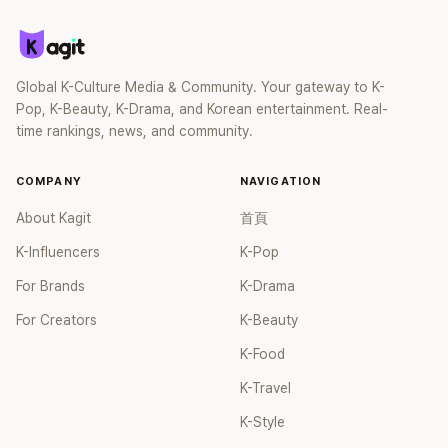
吃著我的食譜」Solar表示：「想吃自己想吃的東西，想活到自己
想要的程度」姐姐也笑着說：「我也覺得那樣離開的話也算是個
喜喪」。另外，姊妹倆在伴侶犬的飲食問題上也是針鋒相對，但
對伴侶犬的愛卻是一樣的。兩人不但一起慶祝了愛犬的生日，
Global K-Culture Media & Community. Your gateway to K-
也幫牠一起預約了自助照相館，展現溫馨的一面。
Pop, K-Beauty, K-Drama, and Korean entertainment. Real-
time rankings, news, and community.
COMPANY
NAVIGATION
About Kagit
首頁
K-Influencers
K-Pop
For Brands
K-Drama
For Creators
K-Beauty
K-Food
K-Travel
K-Style