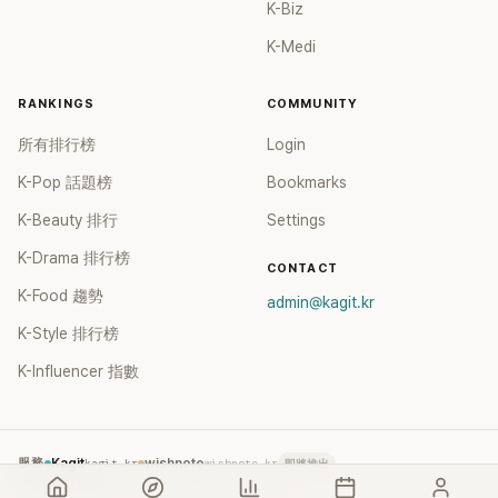
K-Biz
K-Medi
RANKINGS
COMMUNITY
所有排行榜
Login
K-Pop 話題榜
Bookmarks
K-Beauty 排行
Settings
K-Drama 排行榜
CONTACT
K-Food 趨勢
admin@kagit.kr
K-Style 排行榜
K-Influencer 指數
服務
Kagit
kagit.kr
wishnote
wishnote.kr
即將推出
wishnote.tw
wishnote.tw
→ 整併至 kagit.kr TC