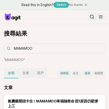
Read this in English?
Switch
No thanks
搜尋結果
"
MAMAMOO
"
全部
文章
用戶
僅標題
全文
最新
相關度
文章
氣囊爆開頭卡住！MAMAMOO車禍險喪命 因1原因仍硬撐
上工