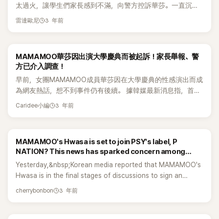
太過火，讓學生們家長感到不滿，向警方控訴華莎。一直沉默
前進。各位，最後一首歌準備好了嗎？ 會瘋掉嗎？PSY哥哥，
的一次，眼淚像瀑布一樣落下來」，吐露了沉重的心情。另外，
不言的華莎卻於昨（11）日上傳SNS，引起網友的關注。 11
請多灑點水。」 她還說：「聽說哥哥在後台親自把水都潑出去，
據悉家長人權保護團體不滿警方的罷免調查的決定，將計劃提
3 年前
雷達歐尼
日，女團MAMAMOO華莎在個人的IG動態上上傳了一張「意味
真不是鬧著玩的。 請給我點水，我要唱最後一首歌曲」，炒熱現
交再次審查的申請。 小編：華莎要好好堅強下去啊！💪🏻
深長」的照片。公開的照片中，是一位正在觀看著洶湧海浪的女
場氣氛。 今年5月，華莎爲了拍攝tvN綜藝節目《DANCE歌手流
生背影模樣。 因為照片是遠距離去拍的關係，沒辦法確認那位
浪團》，登上了成均館大學慶典舞臺。當時，華莎在劈腿坐著的
MAMAMOO華莎因出演大學慶典而被起訴！家長舉報、警
女生是否華莎本人還是其他人。加上，華莎只是上傳了此照
情況下把手放在舌頭，19禁的舞蹈引起了網友們爭議。 此後，
方已介入調查！
片，而沒有任何文字附上，因而讓網友們開始瘋狂猜測華莎上
有學生的家長以該表演引起觀眾不快的理由向警方告發華莎，
早前，女團MAMAMOO成員華莎因在大學慶典的性感演出而成
傳此照片的意圖。 由於照片中的女生是靜靜地看著洶湧的海
目前該投訴仍在審理中。 小編：華莎的回應超酷啊！😳
為網友熱話，想不到事件仍有後續。 據韓媒最新消息指，首爾
浪，讓網友們聯想起華莎最近看著圍繞自己爭議的樣子。認為
城東警察署在上個月22日接到學生家長人權保護團體舉報，就
華莎上傳此照片是暗地裡影射著自己現在的處境般。 此前，據
3 年前
Caridee小編
華莎在大學慶典的19禁演出而向她進行提告，而警方也開始著
韓媒10日報導指華莎於5月時，在成均館大學慶典上拍攝了tvN
手調查。 爭議事件就是華莎在五月份時於成均館大學慶典上的
綜藝《唱跳歌手流浪團》表演《Above Live》時，她先是分開雙腿
表演中，以19禁的舞蹈讓觀眾感到不適，所以向警方舉報。 根
蹲地，接著用舌頭舔手之後，把手放在敏感身體位置上。 此動
MAMAMOO's Hwasa is set to join PSY's label, P
據告發狀指該團體主張：「華莎的行為讓人聯想19禁的關係，讓
作尺度被家長們直批太過火，引起「學生家長人權保護團體」不
NATION? This news has sparked concern among
人感到羞恥，不符合編舞的脈絡，更無法被視為藝術行為。」 據
滿，以涉嫌公然教壞學生為由向警方舉報華莎。 對此，華莎的
fans!
Yesterday,&nbsp;Korean media reported that MAMAMOO's
指，目前警方已介入審理案件，後續若有必要會傳招被告人進
經紀公司P NATION在同一天只表示警方正在進行事前討論，
Hwasa is in the final stages of discussions to sign an
行調查，而華莎的所屬經紀公司則表示：「正在與警方進行案件
其他的並未作出任何回應，包括華莎本人。 小編： 韓網友真是
exclusive contract with PSY's management company, P
討論。」 華莎今年5月12日在成均館大學的慶典舞臺上表演，而
看透每人的心😆😆😆
3 年前
cherrybonbon
NATION. According to sources, it is reported that Hwasa's
該舞臺也同時是tvN綜藝節目《DANCE歌手流浪團》拍攝的一
contract with her current agency, RBW, is set to expire at
環。在這個舞臺上，有網友指華莎在大學慶典表演19禁舞蹈不
the end of June. Joining PSY's label, P NATION, would