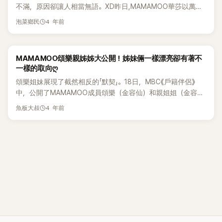
不滿，原因卻讓人相當無語。XD昨日,MAMAMOO華莎以萬能
開我，後來又去問他爲什麼不說，結果還是直接交往了，但一
指甲爲題的短片上傳到了YouTube頻道"Naver NOW"上。短片
週後他又說＇這好像不對"」卓在勳開玩笑說：「難道向對方提出
4 年前
泡菜鄉民
中亦公開了MAMAMOO四位成員的真實樣子。當天，輝人向華
了無理的要求嗎？」頌樂說不是，並說：「一週沒有見過面，當時
莎說："安惠真（華莎本名）！ 你給我出來！"輝人接著抱怨
我就同意了，反正已經交往了。」 另外，華莎的戀愛風格也令人
道:"你把（人造）指甲拿下來吧！"，"你因爲長長的指甲把褲子
十分意外。她說：「即使有了喜歡的人，也絕對不會表現出來，
MAMAMOO頌樂親姊姊大公開！姊妹倆一樣漂亮卻有著不
的扣子都沒有扣上，太麻煩了。"其他成員們似乎有同感，笑着
對方不知道，就這樣單戀就結束了」，讓節目成員們大吃一驚。
一樣的取向ღ
問："今天有沒有幫忙扣上？"，輝人咬緊牙關說："雖然不嘛是
接著，玟星坦言：「出道前的20歲是我最後一次談戀愛。」她
頌樂姐妹展現了截然相反的「默契」。18日，MBC《戶籍伴侶》
今天，但以前也是這樣，挺長時間了"。對於輝人的控訴,華莎搞
說：「比起戀愛，我更喜歡工作，所以一直在努力。感覺不到那
中，公開了MAMAMOO成員頌樂（金容仙）和親姐姐（金容
笑地反駁道:"我認爲這就是團隊合作。" 對於華莎堂堂正正的態
麼孤單，有成員們，也有很多朋友」。成員們將玟星選爲最先結
熙）的日常生活。比頌樂大3歲的姐姐表示：「正在學習有關時
度,其他成員反駁道:"那你什麼時候扣上我們的褲子釦子?" 對
婚的成員，玟星也表示贊同說：「我是那種只要喜歡一個就會付
4 年前
魚板大叔
尚經營方面。」姐妹倆的家透過節目被公開。其中，乾淨利落的
此，華莎說:"但是我要做別的。 癢的時候，我會給你挖鼻孔
出很多的類型」。卓在勳表示：「第二是頌樂，第三是華莎」卓在
客廳和廚房裝修吸引了人們的視線。最有趣的是，兩人各自的
的"，引得現場一片笑聲。輝人回應說:"要你讓我拿水果之類(代
勳說：「輝人是最後一個，現在想得太多了，可能會最晚結婚。」
房間卻截然不同。與姐姐極簡風的房間不同，頌樂的房間簡直
替叉子)的時候我會說的",對此玟星搖搖頭說:"幫我撓後背,幫我
華莎驚訝地說：「幾乎就像神一樣。」輝人也說：「這不就是神的
就是極豐富。姊妹倆平時除了照顧寵物狗外，沒有其他對話的
拿水果,這個指甲⋯⋯"然而，象徵著華莎的長指甲，對她來說有
境界嗎？」
模樣，引發主持群爆笑。而Solar從一大早開始就認真點了1人
着與眾不同的意義。 之前，華莎曾出現在成員頌樂的YouTube
份的外送，讓主持人不禁問道：「只點了自己的嗎？」頌樂也坦
頻道上，表示"即使上了年紀，也要這樣（維持長指甲）。 我會
率地回：「和姐姐口味不合^^」兩人最後吃了不一樣的泛。Solar
帶到墳墓裏，貼在石碑上。" 她說:"從中學開始就一直在裝飾指
表示自己喜歡甜、鹹、辣的；姐姐喜歡雞蛋、雞胸肉等健康食
甲","指甲對我來說是認同感"
品，兩人完全不同。姊妹倆因不理解彼此飲食習慣的模樣，也
引發爆笑。姊妹倆在接受採訪時都選擇了「寧可少活10年，也要