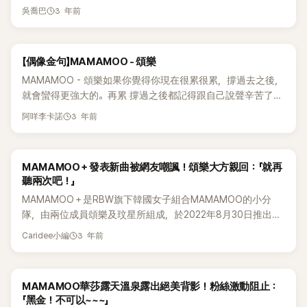
表演的畫面。 歌手們從消防隊開始到跆拳道比賽現場、包裝馬
大學慶典中的表演而捲入煽情性的爭議。 當時華莎穿著短褲出
迴演出，活躍的表演掀起不少話題。 小編：即使是PSY風格，
These varying opinions show the diversity of perspectives
3 年前
吳喬巴
車、士官學校等，前往各式各樣不同的地方，李孝利表示「我們
來後，張開雙腿坐下，在舞蹈的過程中用舌頭舔手，把手放在
感覺華莎也可以駕馭啊～👀 相關文章：《唱跳歌手流浪團》華莎
on the matter. Hwasa, who debuted as a member of the girl
將要去掠奪大家的愛了」 這天華莎在某慶典上演出時，遭遇了
特定部位。 對此，各種網絡社群和SNS等都紛紛指責華莎「尺
表演中受傷仍享受舞台！敬業精神惹網尊敬！《唱跳歌手流浪
group MAMAMOO in June 2014, embarked on her solo
讓眾人相當慌張的事件，為了粉絲服務，華莎靠近觀眾跳電臀
度太超過」。雖然有部分擁護的網友說：「這只是單純的表演」，
團》華莎性感暴走布帳馬車街！市民險暴動 「保鑣表情」被抓包
career in 2019. Her debut song "TWIT" garnered significant
【偶像金句】MAMAMOO - 頌樂
舞時竟遭觀眾摸屁股！被摸了屁股的華莎，雖然嚇了一大跳，
但爭論仍在繼續。 然而，華莎對這些批評的言論並沒有表明任
《Dance歌手流浪團》華莎因外表遭非議而大感痛苦！自曝：把
attention and achieved impressive success. Subsequently,
但還是用大笑化解，並結束這件事。 除此之外金完宣也把「親
MAMAMOO - 頌樂如果你覺得你現在很累很累，撐過去之後，
何立場。 至於《舞蹈歌手流浪團》的製作組也一樣，似乎也完全
怒氣都發洩在舞台上
her releases "Maria" and "Don't Give Me" also achieved
愛的」當口頭禪，展現與人親近的樣貌。 BoA更是開玩笑「聽說
就會蠻得更強大的。再累 撐過之後都記得跟自己說聲辛苦了。
不理會這種的爭議。 反而以華莎爲首，更提及到「脫衣舞」、「放
great popularity, becoming popular hits among the younger
最近問聽到BoA的名字會想到什麼時，如果第一個回答《only
MAMAMOO的隊長頌樂最近繼單曲《SPIT IT OUT》之後時隔1
蕩」等露骨的單詞。 另外，《舞蹈歌手流浪團》講述繼承舞蹈藝
generation. Currently, Hwasa is actively participating in the
3 年前
阿咩李卡諾
one》，那就是MZ世代」 看了預告的網友們紛紛表示「不管怎麼
年11個月以SOLO回歸。 她在新專輯中更加強調自己的音樂色
術家血統的國內頂級女藝人，進入人們的日常生活，直接面對
show "Dancing Queens on the Road" alongside senior
看，那個行為都越線了吧！」、「她被摸屁股的時候，看起來真的
彩，並表示滿意度爲100%。然後在21日通過個人SNS實時留言
粉絲並一起享受的全國巡迴演唱會故事。並將於5月25日首
artists such as Kim Wan Sun, Lee Hyori, Uhm Jung Hwa,
嚇得不輕！」、「根本算是性騷擾了！」、「還好華莎肚量大！」、
分享了網友對新歌《Chico malo》的評價。 &nbsp; 相關文
播。 小編： 華莎只是性格比較性格直爽一點啦～🤭🤭 相關文
and BoA. Together, they are touring various locations
MAMAMOO＋發表新曲被網友嘲諷！頌樂大方親回：「就再
「希望她不會留下陰影…」 另外，tvN《dance歌手流浪團》將在本
章:MAMAMOO＋發表新曲被網友嘲諷！頌樂大方親回：「就再
章:&nbsp;《舞蹈歌手流浪團》華莎大學慶典19禁熱舞惹熱議！網
across the country, delivering captivating performances
聽兩次吧！」
月25日晚上10點30分進行首播！ 小編：伸手摸人家屁股真的
聽兩次吧！」烤腸界有華莎，五花肉界就有頌樂！頌樂最愛的肉
質疑尺度太大！&nbsp;MAMAMOO華莎表演途中竟遭毛手毛
and generating a lot of buzz and discussion.
MAMAMOO＋是RBW旗下韓國女子組合MAMAMOO的小分
太過分了！ 相關文章李孝利為全新綜藝《dance歌手流浪團》埋
是「他」烤的！Mamamoo頌樂公開新房裝潢！清一色白色裝潢引
腳！觀眾：這是性騷擾了吧？MAMAMOO華莎在節目上公開獨
隊，由兩位成員頌樂及玟星所組成，於2022年8月30日推出數
頭苦練！網讚：李孝利就是李孝利！MAMAMOO華莎露天溫泉
注目！MAMAMOO頌樂帶惡評找律師！坦言：收到過多整容惡
特洗澡方法⋯⋯徐章勳被嚇到：「無法理解！」&nbsp;
位單曲《Better》正式出道。 昨日，MAMAMOO＋率先公開了新
露出絕美背影！粉絲激動阻止：「黑金！不可以~~~」
評已麻木
3 年前
Caridee小編
專輯的收錄曲《壞傢伙(Chico malo)》，然而網友卻對新曲有著
MAMAMOO華莎在節目上公開獨特洗澡方法⋯⋯徐章勳被嚇
截然不同的反應。 新歌公開當天，有網友上傳的反應是：「這算
到：「無法理解！」
什麼歌？」，而MAMAMOO的頌樂對於新曲的苛刻評價卻表現
MAMAMOO華莎露天溫泉露出絕美背影！粉絲激動阻止：
出與眾不同的應對方式。 頌樂當天在自己的Instagram Story
「黑金！不可以~~~」
上傳了粉絲們對音源網站Melon上傳的先公開歌曲的反應，並