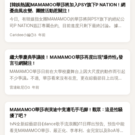
適合，指「是不是太煽情了」， 相反有網友則指「雖然表演比較大
【韓娛熱議】MAMAMOO華莎將加入PSY旗下P NATION！網
provide Hwasa the opportunity to pursue her solo career,
膽，但大學生也是成年人，所以沒有問題」展開了爭論。 而最近
憂曲風改變、團體活動惹關注！
tapping into her potential and receiving support from the
華莎也與PSY的演藝企劃公司Pnation簽訂了專屬合約，幾會有
今日，有韓媒指女團MAMAMOO的華莎將與PSY旗下的經紀公
label. However, if Hwasa does depart from her current
新的出發。同時亦傳出正與年長12年的企業家熱戀的緋聞，華
司P NATION簽訂專屬合約，目前進度只剩下最終討論。 據
agency, RBW, fans are highly concerned about the future
莎也大方承認戀情。 小編：沒想到事情發展成這樣！🧐
指，華莎與現在所屬公司RBW的合約將於6月底結束，PSY和P
direction of MAMAMOO. Comments such as "What will
3 年前
Caridee小編
NATION能夠為華莎以Solo歌手的身份活動，能夠激發她的力
happen to MAMAMOO?" have been circulating online.
量並提供支持。 然而華莎若真的離開前東家RBW，
Some fans also mentioned, "Regardless, MAMAMOO can
MAMAMOO的未來動向也讓網友非常關注：「那MAMAMOO怎
still have group tours or concerts under another company,
繼大學慶典爭議後！ MAMAMOO華莎再度出現「爆炸性」發
麼辦？」、也有網友指：「反正MAMAMOO在其他公司也可以有
so it should be okay." However, there are also netizens
言引網關注！
團體巡演或演唱會，所以應該沒關係吧」。 但也有網友擔心華
expressing concerns about Hwasa's musical style
MAMAMOO華莎日前在大學校慶舞台上因大尺度的動作而引起
莎的曲風會改變：「不知道加入P NATION是否好的選擇⋯⋯出來
potentially changing. Comments such as "I'm not sure if
不少爭議。不過，華莎看來沒有在意，更在綜藝節目上出現爆
的歌曲都是PSY的風格，總之希望能有適合華莎的音樂！」、
joining P NATION is the best choice... The songs released
炸性發言，引起網友們關注。 18日tvN綜藝《舞蹈歌手流浪團》
「Jessi在P NATION出的歌都很好聽吧？我覺得不錯，屬於PSY
under PSY's label tend to have his distinctive style. I hope
3 年前
雷達歐尼
在SNS上傳了以「華莎不會忍！」為標題的預告片。在公開的影
風格也沒關係吧。」 亦有不少網友指：「P NATION不是大家都不
there will still be music that suits Hwasa!" and "Jessi has
片中，華莎對著遲到的前輩李孝利大喊「前輩有主人公病？為什
續約了嗎？！」、「感覺也很適合華莎！」、「希望能出大眾化的好
released some great songs under P NATION, but I hope
麼現在才到？」。當金緩宣、嚴正化、李孝利、BoA等人要求華
歌！」，有不同的意見。 於2014年6月以女團MAMAMOO出道
Hwasa's unique style won't be compromised." demonstrate
MAMAMOO華莎表演途中竟遭毛手毛腳！觀眾：這是性騷
莎表演骨盆舞時，她以「請讓我回家」為由拒絕了。 接著，李孝
的華莎，在2019年以Solo歌手身份出道，歌曲《TWIT》也創下
these worries. There are also many netizens expressing
擾了吧？
利突然大爆華莎想要做脫衣舞秀。華莎也不掩飾地大膽地發言
亮眼佳績，之後的《Maria》、《Don't Give Me》也相當成功，成
different opinions. Some comment, "Didn't everyone leave
tvN全新綜藝節目《dance歌手流浪團》11日釋出預告，預告中能
說：「我們要變得更放蕩不羈，將之前沒法享受的才藝都展現出
為年輕人的洗腦神曲。 目前華莎和大前輩金元萱、李孝利、嚴
P NATION?!" Others say, "It seems like a good fit for
看見MAMAMOO華莎、嚴正化、李孝利、金完宣以及BoA等人
來吧」，此言一出吸引了網友們的目光。 此前，華莎最近因在某
正化、BoA寶兒出演《DANCE歌手流浪團》，一起在全國各地巡
Hwasa!" and "I hope she releases popular and great songs!"