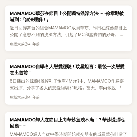
綜藝《HWASA SHOW》中，為MC華莎和工作人員們準備了100
道第1季，但是第2季真的要改變11.反應不錯啊 玟星也很期待
人份的應援便當。A某通過經紀公司的公告確認了"HWASA
感覺會做得很好12. 玟星很好，很會說話13.宋旻浩93年生，現
MAMAMOO華莎在節目上公開獨特洗澡方法⋯⋯徐章勳被
SHOW"進行的時間和場所後，派人送去了100人份的便當。但
在要入伍了？ 怎麼這麼晚才去的？
嚇到：「無法理解！」
是，之後A某沒有收到任何回覆，覺得有點奇怪，就向相關人士
近日回歸舞台的組合MAMAMOO成員華莎，昨日在綜藝節目上
確認了便當的去向。原來A某確認的時間、場所是"HWASA
公開了意想不到的洗澡方法，引起了MC和嘉賓們的好奇。 華
SHOW"變更前的日程。如果時間、場所變更，負責經紀公司方
莎在昨日播出的SBS綜藝節目《我家的熊孩子》中作爲嘉賓登
面應該另行通知，但RBW方面沒有這麼做。之後，在《HWASA
4 年前
魚板大叔
場，從出道前的趣事到近況也毫無保留地分享。MC申東燁問
SHOW》製作組的幫助下，A某與經紀公司取得聯繫，並按照經
道："華莎洗澡的時候不使用香皂或沐浴露，只用水洗嗎？"華
紀公司所說的時間和場所重新送來了便當。但是，令A某非常
莎聽到後，從容地回應："我從某個時候開始皮膚上長了很多東
生氣的是因爲經紀公司方面說謊了。在經紀公司告知更換的時
MAMAMOO自曝各人戀愛經驗！玟星坦言：最後一次戀愛
西。去皮膚科一看，醫生說我的皮膚太脆弱了，肥皂、沐浴露
間和地點上，不僅沒有華莎，連相關人士也沒有。最終，粉絲
在出道前！
等都是刺激的，會造成皮膚敏感，所以醫院說只用水洗也沒關
準備的100人份便當因經紀公司的錯誤，甚至沒能傳達給華
8日播出的綜藝《脫掉鞋子恢單4Men》中，MAMAMOO作爲嘉
係。自此之後一般無條件都只會用水洗⋯⋯"MC申東燁說："徐
莎。A某稱，令人難以置信的事情是實際發生的事情，並上傳了
賓出演，分享了各人的戀愛經驗和風格。當天，李尚敏說：「聽
章勳的表情是完全無法理解"，一向以「愛潔淨」聞名的徐章勳
自己準備的便當照片。同時公開了與RBW方面聯繫後收到的道
到MAMAMOO的戀愛故事後嚇了一跳，雖然成員們在各方面都
說："光用水的話，精神上...感覺好像還剩下點什麼"，表達了自
歉信。RBW方面對A某表示："為了《HWASA SHOW》，長時間
4 年前
魚板大叔
做得很好，但都說戀愛是林元熙（節目成員）的水平。」 他再問
己的反感。對此申東燁表示:"用水也好……其實每天洗頭對身體
精心準備的應援，因本公司的失誤未能傳達，對此表示誠摯的
頌樂：「戀愛是用書學的嗎？」頌樂說：「沒能跟人好好溝通」，
不好，表示對華莎的理解。然而，徐章勳馬上搞笑地回應："這
歉意。" 同時，公司還表示："我知道無論用什麼語言和表達都
「高中時曾有過暗戀的男生，只有我單方面喜歡，但是太鬱悶
是不洗頭的人的典型藉口"，引得全場爆笑。
無法傳達安慰"，"如果可以的話，粉絲們聯繫的應援單位將重
MAMAMOO輝人在節目上向華莎宣洩不滿！？華莎慌張地
了，所以我就說我喜歡他。」頌樂說：「告白後我預想的是對方
新準備同樣的應援便當"，在此承認了公司的失誤，表示將重新
回應⋯⋯
會說'好啊'，但男生卻說'啊，那有點...'。我本來應該要停在那
準備100人份的便當。
MAMAMOO輝人向從中學時期開始就交朋友的成員華莎吐露了
的，但我卻問他說'為什麼？給你時間到明天'」，「第二天他就避