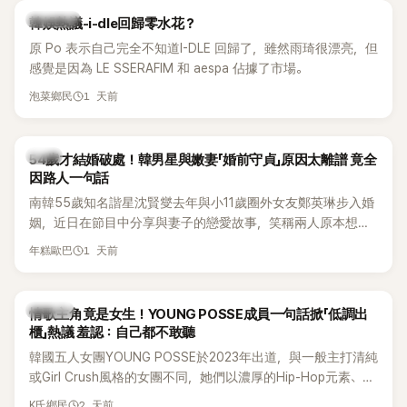
熱議討論
韓娛熱議-i-dle回歸零水花？
原 Po 表示自己完全不知道I-DLE 回歸了，雖然雨琦很漂亮，但
感覺是因為 LE SSERAFIM 和 aespa 佔據了市場。
1 天前
泡菜鄉民
韓星
54歲才結婚破處！韓男星與嫩妻「婚前守貞」原因太離譜 竟全
因路人一句話
南韓55歲知名諧星沈賢燮去年與小11歲圈外女友鄭英琳步入婚
姻，近日在節目中分享與妻子的戀愛故事，笑稱兩人原本想享
受兩人世界，沒想到站在飯店門口時竟被路人認出，還一路替
1 天前
年糕歐巴
他們加油打氣，讓他害羞到最後直接放棄進飯店，意外成了婚
前一直堅守「婚前守貞」的原因之一。
K-POP
情歌主角竟是女生！YOUNG POSSE成員一句話掀「低調出
櫃」熱議 羞認：自己都不敢聽
韓國五人女團YOUNG POSSE於2023年出道，與一般主打清純
或Girl Crush風格的女團不同，她們以濃厚的Hip-Hop元素、自
創Rap及成員親自參與創作為特色，MV也融入美式街頭、塗
2 天前
K氏鄉民