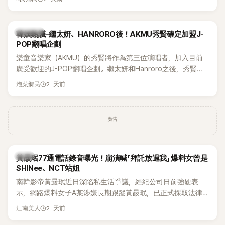
鴉、滑板等文化元素。雖然並非出身四大經紀公司，仍憑藉鮮
明的音樂風格，在海外尤其是歐美市場累積不少人氣，逐漸成
為第五代女團中極具辨識度的新生代代表之一。
熱議討論
韓娛熱議-繼太妍、HANRORO後！AKMU秀賢確定加盟J-
POP翻唱企劃
樂童音樂家（AKMU）的秀賢將作為第三位演唱者，加入目前
廣受歡迎的J-POP翻唱企劃。繼太妍和Hanroro之後，秀賢已
獲選為第三首翻唱歌曲的主唱，並於近期完成錄音。
2 天前
泡菜鄉民
廣告
韓星
黃晸珉77通電話錄音曝光！崩潰喊「拜託放過我」 爆料女曾是
SHINee、NCT站姐
南韓影帝黃晸珉近日深陷私生活爭議，經紀公司日前強硬表
示，網路爆料女子A某涉嫌長期跟蹤黃晸珉，已正式採取法律
行動。不過，A並未停止發聲，持續透過社群平台公開爆料，反
2 天前
江南美人
駁經紀公司的說法，強調兩人一直維持雙向聯繫，並非外界所