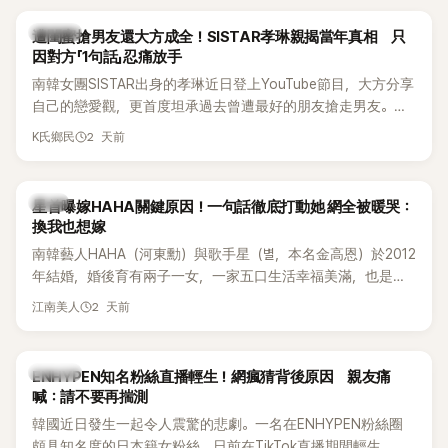
稱的單方面騷擾。如今，韓媒《Dispatch》再曝光雙方77通電話
的錄音內容，而A也首度承認自己過去曾是SHINee、NCT等偶
K-POP
遭閨蜜搶男友還大方成全！SISTAR孝琳親揭當年真相 只
像團體的「站姐」，事件持續延燒。
因對方「1句話」忍痛放手
南韓女團SISTAR出身的孝琳近日登上YouTube節目，大方分享
自己的戀愛觀，更首度坦承過去曾遭最好的朋友搶走男友。她
表示，當時選擇瀟灑放手，但如果同樣的事情現在再發生，「我
2 天前
K氏鄉民
絕對不會坐視不管」，直率發言掀起熱議。
韓星
星首曝嫁HAHA關鍵原因！一句話徹底打動她 網全被暖哭：
換我也想嫁
南韓藝人HAHA（河東勳）與歌手星（별，本名金高恩）於2012
年結婚，婚後育有兩子一女，一家五口生活幸福美滿，也是韓
國演藝圈公認的模範夫妻。近日，星首度公開當年決定嫁給
2 天前
江南美人
HAHA的關鍵原因，竟是一句讓她至今仍難忘的話，也成為她
點頭步入婚姻的最大理由。
K-POP
ENHYPEN知名粉絲直播輕生！網瘋猜背後原因 親友痛
喊：請不要再揣測
韓國近日發生一起令人震驚的悲劇。一名在ENHYPEN粉絲圈
頗具知名度的日本籍女粉絲，日前在TikTok直播期間輕生，最