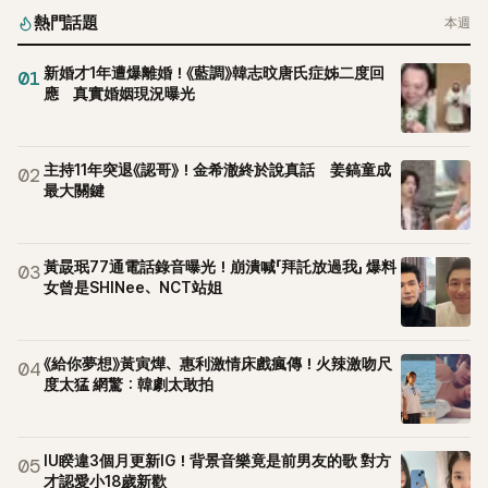
熱門話題
本週
新婚才1年遭爆離婚！《藍調》韓志旼唐氏症姊二度回
01
應 真實婚姻現況曝光
主持11年突退《認哥》！金希澈終於說真話 姜鎬童成
02
最大關鍵
黃晸珉77通電話錄音曝光！崩潰喊「拜託放過我」 爆料
03
女曾是SHINee、NCT站姐
《給你夢想》黃寅燁、惠利激情床戲瘋傳！火辣激吻尺
04
度太猛 網驚：韓劇太敢拍
IU睽違3個月更新IG！背景音樂竟是前男友的歌 對方
05
才認愛小18歲新歡