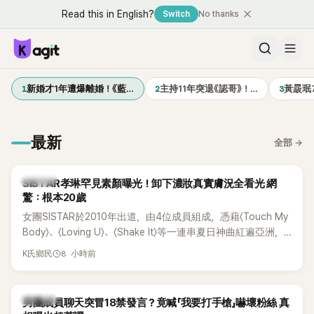
Read this in English?
Switch
No thanks
1
2
3
新婚才1年遭爆離婚！《藍…
主持11年突退《認哥》！…
黃晸珉
最新
全部
→
K-POP
SISTAR孝琳罕見素顏曝光！卸下濃妝真實膚況全看光 網
驚：根本20歲
女團SISTAR於2010年出道，由4位成員組成，憑藉〈Touch My
Body〉、〈Loving U〉、〈Shake It〉等一連串夏日神曲紅遍亞洲，
獲封「夏日女王」。不過，團體在出道滿7年後宣布解散，成員各
8 小時前
K氏鄉民
自投入個人演藝事業。向來以性感火辣形象和強大舞台氣場著
稱的孝琳，近日在社群分享與「排球女王」金軟景聚餐的日常，
不僅展現兩人多年不變的好交情，她幾乎素顏入鏡的真實模
K-POP
男團成員聊天突冒18禁發言？竟喊「我要打手槍」嚇壞粉絲 真
樣，也意外掀起網友熱議。