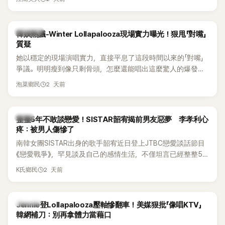
五官與清新空靈的氣質也擄獲大批粉絲。近日，她因分享一組
近況照意外掀起熱議，不是因為仙氣十足的美貌，而是藏在纖
細身材下的超狂背肌與肩膀線條，反差感十足，讓不少網友看
熱議討論
韓娛熱議-Winter Lollapalooza現場實力曝光！狠甩「對嘴」
傻直呼：「原來她身材這麼猛！」
質疑
她以穩定的現場演唱實力，直接平息了這段時間以來的「對嘴」
爭議。明明瘦到像只剩骨頭，怎麼還能唱出這麼驚人的爆發力
和音量？
2 天前
泡菜鄉民
韓星
整整5年不敢談戀愛！SISTAR韶宥揭前男友惡夢 李孝利心
疼：被男人傷慘了
南韓女團SISTAR出身的歌手韶宥近日登上JTBC戀愛談話節目
《戀愛戰爭》，罕見談及自己的感情生活，不僅坦言已經整整5
年沒有談戀愛，更首度透露空窗至今的原因，全與上一段戀情
2 天前
K氏鄉民
有關，一番真心告白讓現場來賓都相當震驚。
K-POP
Jennie登Lollapalooza壓軸慘翻車！美媒狠批「像唱KTV」
韓網補刀：別再拿體力當藉口