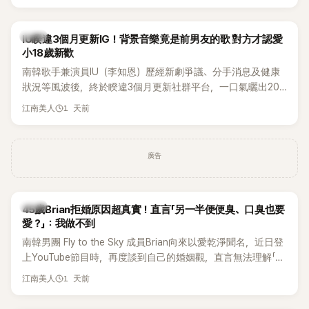
Rosé與Jennie出席，Lisa則因行程安排確定缺席，再度引發粉
絲熱議。
韓星
IU睽違3個月更新IG！背景音樂竟是前男友的歌 對方才認愛
小18歲新歡
南韓歌手兼演員IU（李知恩）歷經新劇爭議、分手消息及健康
狀況等風波後，終於睽違3個月更新社群平台，一口氣曬出20
張近況照，讓大批粉絲又驚又喜。不過，比起照片本身，更引
1 天前
江南美人
發熱議的是，她竟選用前男友張基河所屬樂團的歌曲作為背景
音樂，意外掀起韓網討論。
廣告
韓星
45歲Brian拒婚原因超真實！直言「另一半便便臭、口臭也要
愛？」：我做不到
南韓男團 Fly to the Sky 成員Brian向來以愛乾淨聞名，近日登
上YouTube節目時，再度談到自己的婚姻觀，直言無法理解「連
另一半的口臭、便便臭都要愛」這種說法，更大方表明自己是不
1 天前
江南美人
婚主義者，一番超直白發言掀起熱議。