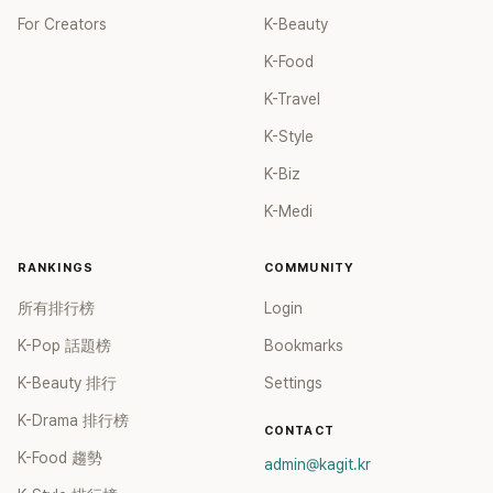
For Creators
K-Beauty
K-Food
K-Travel
K-Style
K-Biz
K-Medi
RANKINGS
COMMUNITY
所有排行榜
Login
K-Pop 話題榜
Bookmarks
K-Beauty 排行
Settings
K-Drama 排行榜
CONTACT
K-Food 趨勢
admin@kagit.kr