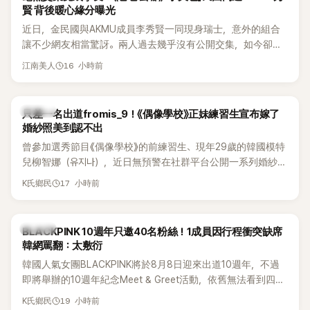
賢 背後暖心緣分曝光
近日，金民國與AKMU成員李秀賢一同現身瑞士，意外的組合
讓不少網友相當驚訝。兩人過去幾乎沒有公開交集，如今卻一
起踏上瑞士之旅，也讓粉絲紛紛好奇：「他們到底是怎麼認識
16 小時前
江南美人
的？」
K-POP
只差一名出道fromis_9！《偶像學校》正妹練習生宣布嫁了
婚紗照美到認不出
曾參加選秀節目《偶像學校》的前練習生、現年29歲的韓國模特
兒柳智娜（유지나），近日無預警在社群平台公開一系列婚紗
照，親自宣布即將步入婚姻，消息曝光後讓不少曾追看節目的
17 小時前
K氏鄉民
粉絲又驚又喜，紛紛送上祝福。
K-POP
BLACKPINK 10週年只邀40名粉絲！1成員因行程衝突缺席
韓網罵翻：太敷衍
韓國人氣女團BLACKPINK將於8月8日迎來出道10週年，不過
即將舉辦的10週年紀念Meet & Greet活動，依舊無法看到四人
合體。根據韓媒《MyDaily》7日報導，當天將由Jisoo（智秀）、
19 小時前
K氏鄉民