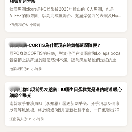
相曝光超荒謬
韓國男團xikers是KQ娛樂於2023年推出的10人男團，也是
ATEEZ的師弟團，以高完成度舞台、充滿爆發力的表演及Hip-
Hop風格聞名，出道後迅速累積大批海內外粉絲，近年也陸續
8 小時前
K氏鄉民
登上Lollapalooza等國際大型音樂節，展現新生代男團的舞台
實力。
熱議討論
韓娛熱議-CORTIS為什麼現在跳舞都這麼隨便？
原PO身為CORTIS的粉絲，對於他們在演唱會和Lollapalooza
音樂節上跳舞過於隨便感到不滿，認為舞蹈是他們走紅的重要
原因，希望他們能更認真地表演。
8 小時前
泡菜鄉民
韓星
才因社群出現前男友惹議！IU曬生日蛋糕竟是邊佑錫送 暖心
細節全曝光
南韓歌手兼演員IU（李知恩）歷經新劇爭議、分手消息及健康
狀況等風波後，終於睽違3個月更新社群平台，一口氣曬出20
張近況照，讓大批粉絲又驚又喜。其中，一張生日蛋糕照意外
10 小時前
江南美人
掀起熱議，不僅送禮人的身分曝光，就連貼文背景音樂也被眼
尖網友發現暗藏玄機，在韓網引發兩波討論。