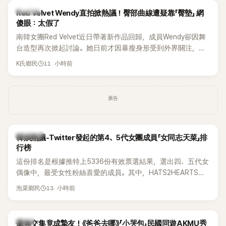
K-POP
Red Velvet Wendy直拍掀熱議！臀部曲線遭疑靠「臀墊」 網
傻眼：太假了
南韓女團Red Velvet近日帶著新作品回歸，成員Wendy卻因舞
台造型再次掀起討論。她日前才因暴瘦身形受到外界關注，又
被質疑在舞台上使用臀墊，如今最新打歌舞台曝光後，再度因
11 小時前
K氏鄉民
身形比例引發熱議。
廣告
熱議討論
韓娛熱議-Twitter發起的第4、5代女團成員「女同志天菜」排
行榜
這份排名是根據推特上5336份有效票選結果，選出四、五代女
偶像中，最受女性粉絲喜愛的成員。其中，HATS2HEARTS成
員包攬了前三名，展現了她們在女性社群中的高人氣。
13 小時前
泡菜鄉民
韓星
毫無交集竟成摯友！《爸爸去哪》「小哭包」民國同遊AKMU秀