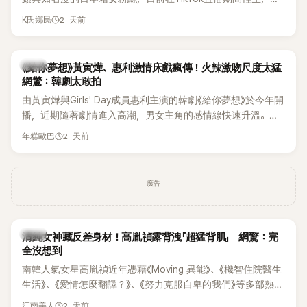
終不幸身亡，消息曝光後震驚韓網，也讓不少粉絲湧入社群平
2 天前
K氏鄉民
台哀悼。事發後，死者親友也陸續出面證實噩耗，並呼籲外界
停止揣測，盼逝者安息。
韓劇
《給你夢想》黃寅燁、惠利激情床戲瘋傳！火辣激吻尺度太猛
網驚：韓劇太敢拍
由黃寅燁與Girls' Day成員惠利主演的韓劇《給你夢想》於今年開
播，近期隨著劇情進入高潮，男女主角的感情線快速升溫。最
新播出的第8集不僅上演火辣吻戲，更接連出現床戲橋段，讓
2 天前
年糕歐巴
相關片段在網路上瘋傳，引發觀眾熱烈討論。
廣告
韓星
清純女神藏反差身材！高胤禎露背洩「超猛背肌」 網驚：完
全沒想到
南韓人氣女星高胤禎近年憑藉《Moving 異能》、《機智住院醫生
生活》、《愛情怎麼翻譯？》、《努力克服自卑的我們》等多部熱門
作品，躍升為韓劇新一代女神代表，不僅演技備受肯定，精緻
2 天前
江南美人