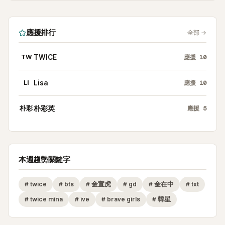
應援排行
全部
→
TW
TWICE
應援
10
LI
Lisa
應援
10
朴彩
朴彩英
應援
5
本週趨勢關鍵字
#
twice
#
bts
#
金宣虎
#
gd
#
金在中
#
txt
#
twice mina
#
ive
#
brave girls
#
韓星