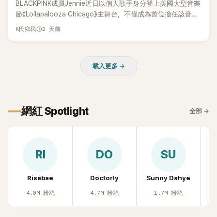
BLACKPINK成員Jennie近日以個人歌手身分登上美國大型音樂
節《Lollapalooza Chicago》主舞台，不僅成為首位擔任該音樂
節Headliner（壓軸主秀）的K-POP女SOLO歌手，寫下全新紀
2 天前
K氏鄉民
錄。然而，演出結束後卻掀起兩極評價，不僅現場歌唱實力遭
部分網友質疑，就連美國當地媒體也毫不留情給出負評，甚至
形容整場演出「就像一場豪華KTV」。
載入更多 →
網紅 Spotlight
全部
→
RI
DO
SU
Risabae
Doctorly
Sunny Dahye
H
4.0M
粉絲
4.7M
粉絲
1.7M
粉絲