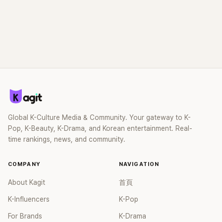
Global K-Culture Media & Community. Your gateway to K-
Pop, K-Beauty, K-Drama, and Korean entertainment. Real-
time rankings, news, and community.
COMPANY
NAVIGATION
About Kagit
首頁
K-Influencers
K-Pop
For Brands
K-Drama