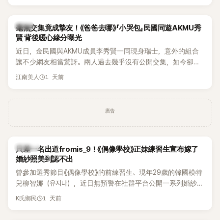
韓星
毫無交集竟成摯友！《爸爸去哪》「小哭包」民國同遊AKMU秀
賢 背後暖心緣分曝光
近日，金民國與AKMU成員李秀賢一同現身瑞士，意外的組合
讓不少網友相當驚訝。兩人過去幾乎沒有公開交集，如今卻一
起踏上瑞士之旅，也讓粉絲紛紛好奇：「他們到底是怎麼認識
1 天前
江南美人
的？」
廣告
K-POP
只差一名出道fromis_9！《偶像學校》正妹練習生宣布嫁了
婚紗照美到認不出
曾參加選秀節目《偶像學校》的前練習生、現年29歲的韓國模特
兒柳智娜（유지나），近日無預警在社群平台公開一系列婚紗
照，親自宣布即將步入婚姻，消息曝光後讓不少曾追看節目的
1 天前
K氏鄉民
粉絲又驚又喜，紛紛送上祝福。