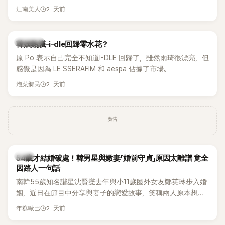
另一半的口臭、便便臭都要愛」這種說法，更大方表明自己是不
2 天前
江南美人
婚主義者，一番超直白發言掀起熱議。
熱議討論
韓娛熱議-i-dle回歸零水花？
原 Po 表示自己完全不知道I-DLE 回歸了，雖然雨琦很漂亮，但
感覺是因為 LE SSERAFIM 和 aespa 佔據了市場。
2 天前
泡菜鄉民
廣告
韓星
54歲才結婚破處！韓男星與嫩妻「婚前守貞」原因太離譜 竟全
因路人一句話
南韓55歲知名諧星沈賢燮去年與小11歲圈外女友鄭英琳步入婚
姻，近日在節目中分享與妻子的戀愛故事，笑稱兩人原本想享
受兩人世界，沒想到站在飯店門口時竟被路人認出，還一路替
2 天前
年糕歐巴
他們加油打氣，讓他害羞到最後直接放棄進飯店，意外成了婚