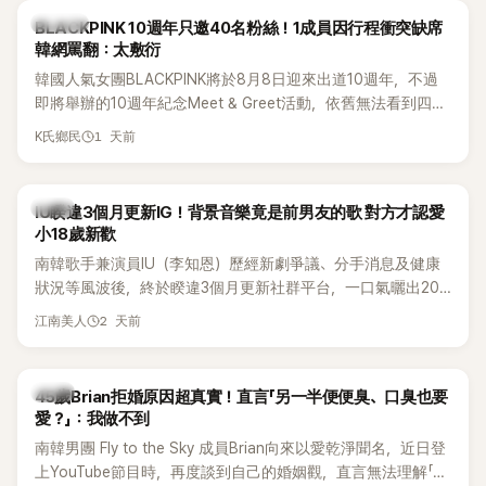
K-POP
BLACKPINK 10週年只邀40名粉絲！1成員因行程衝突缺席
韓網罵翻：太敷衍
韓國人氣女團BLACKPINK將於8月8日迎來出道10週年，不過
即將舉辦的10週年紀念Meet & Greet活動，依舊無法看到四人
合體。根據韓媒《MyDaily》7日報導，當天將由Jisoo（智秀）、
1 天前
K氏鄉民
Rosé與Jennie出席，Lisa則因行程安排確定缺席，再度引發粉
絲熱議。
韓星
IU睽違3個月更新IG！背景音樂竟是前男友的歌 對方才認愛
小18歲新歡
南韓歌手兼演員IU（李知恩）歷經新劇爭議、分手消息及健康
狀況等風波後，終於睽違3個月更新社群平台，一口氣曬出20
張近況照，讓大批粉絲又驚又喜。不過，比起照片本身，更引
2 天前
江南美人
發熱議的是，她竟選用前男友張基河所屬樂團的歌曲作為背景
音樂，意外掀起韓網討論。
韓星
45歲Brian拒婚原因超真實！直言「另一半便便臭、口臭也要
愛？」：我做不到
南韓男團 Fly to the Sky 成員Brian向來以愛乾淨聞名，近日登
上YouTube節目時，再度談到自己的婚姻觀，直言無法理解「連