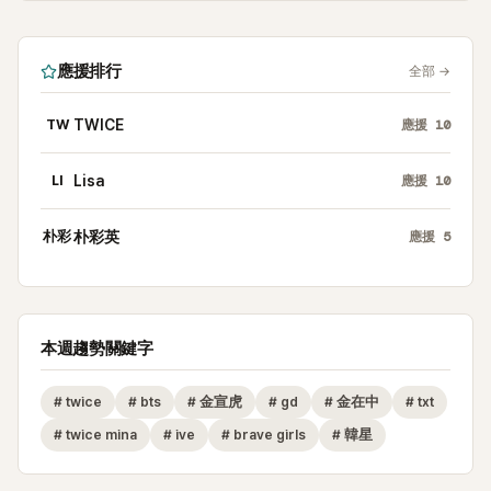
應援排行
全部
→
TW
TWICE
應援
10
LI
Lisa
應援
10
朴彩
朴彩英
應援
5
本週趨勢關鍵字
#
twice
#
bts
#
金宣虎
#
gd
#
金在中
#
txt
#
twice mina
#
ive
#
brave girls
#
韓星