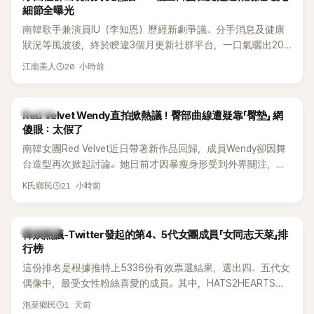
細節全曝光
南韓歌手兼演員IU（李知恩）歷經新劇爭議、分手消息及健康
狀況等風波後，終於睽違3個月更新社群平台，一口氣曬出20
張近況照，讓大批粉絲又驚又喜。其中，一張生日蛋糕照意外
20 小時前
江南美人
掀起熱議，不僅送禮人的身分曝光，就連貼文背景音樂也被眼
尖網友發現暗藏玄機，在韓網引發兩波討論。
K-POP
Red Velvet Wendy直拍掀熱議！臀部曲線遭疑靠「臀墊」 網
傻眼：太假了
南韓女團Red Velvet近日帶著新作品回歸，成員Wendy卻因舞
台造型再次掀起討論。她日前才因暴瘦身形受到外界關注，又
被質疑在舞台上使用臀墊，如今最新打歌舞台曝光後，再度因
21 小時前
K氏鄉民
身形比例引發熱議。
熱議討論
韓娛熱議-Twitter發起的第4、5代女團成員「女同志天菜」排
行榜
這份排名是根據推特上5336份有效票選結果，選出四、五代女
偶像中，最受女性粉絲喜愛的成員。其中，HATS2HEARTS成
員包攬了前三名，展現了她們在女性社群中的高人氣。
1 天前
泡菜鄉民