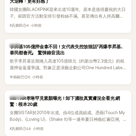
大逆轉：更有好感了
韓國女團BLACKPINK迎來出道10週年，原本是值得慶祝的大日
子，卻因官方活動安排引發粉絲不滿，甚至傳出有人持高爾夫
球桿到YG娛樂大樓鬧事。Jisoo今（8日）也親自發文向BLINK
4 小時前
K氏鄉民
道歉，坦言這次紀念日「好像是充滿歉意的一天」。
韓星
李昇基105億押金拿不回！女代表失控放狠話「再爆李昇基、
泰民都會死」 驚悚錄音流出
歌手李昇基近期捲入高達105億韓元（約新台幣2.3億元）的租
屋押金返還爭議，對象正是演藝企劃公司One Hundred Label
代表車佳媛(차가원)。如今事件再掀風波，YouTuber李鎮浩公開
5 小時前
年糕歐巴
一段與車佳媛過去的通話錄音，當中出現「李昇基身邊的人會全
部死掉」等激烈言論，引發外界譁然。
K-POP
SISTAR孝琳罕見素顏曝光！卸下濃妝真實膚況全看光 網
驚：根本20歲
女團SISTAR於2010年出道，由4位成員組成，憑藉〈Touch My
Body〉、〈Loving U〉、〈Shake It〉等一連串夏日神曲紅遍亞洲，
獲封「夏日女王」。不過，團體在出道滿7年後宣布解散，成員各
18 小時前
K氏鄉民
自投入個人演藝事業。向來以性感火辣形象和強大舞台氣場著