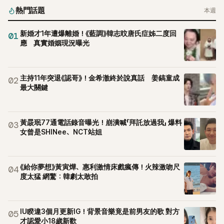
熱門話題
本週
新婚才1年遭爆離婚！《藍調》韓志旼唐氏症姊二度回
01
應 真實婚姻現況曝光
主持11年突退《認哥》！金希澈終於說真話 姜鎬童成
02
最大關鍵
黃晸珉77通電話錄音曝光！崩潰喊「拜託放過我」 爆料
03
女曾是SHINee、NCT站姐
《給你夢想》黃寅燁、惠利激情床戲瘋傳！火辣激吻尺
04
度太猛 網驚：韓劇太敢拍
IU睽違3個月更新IG！背景音樂竟是前男友的歌 對方
05
才認愛小18歲新歡