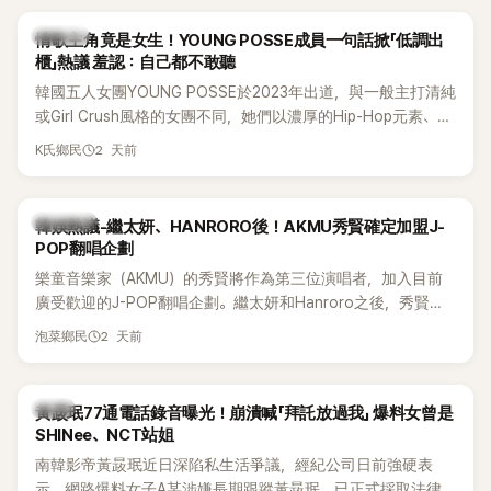
前一直堅守「婚前守貞」的原因之一。
K-POP
情歌主角竟是女生！YOUNG POSSE成員一句話掀「低調出
櫃」熱議 羞認：自己都不敢聽
韓國五人女團YOUNG POSSE於2023年出道，與一般主打清純
或Girl Crush風格的女團不同，她們以濃厚的Hip-Hop元素、自
創Rap及成員親自參與創作為特色，MV也融入美式街頭、塗
2 天前
K氏鄉民
鴉、滑板等文化元素。雖然並非出身四大經紀公司，仍憑藉鮮
明的音樂風格，在海外尤其是歐美市場累積不少人氣，逐漸成
為第五代女團中極具辨識度的新生代代表之一。
熱議討論
韓娛熱議-繼太妍、HANRORO後！AKMU秀賢確定加盟J-
POP翻唱企劃
樂童音樂家（AKMU）的秀賢將作為第三位演唱者，加入目前
廣受歡迎的J-POP翻唱企劃。繼太妍和Hanroro之後，秀賢已
獲選為第三首翻唱歌曲的主唱，並於近期完成錄音。
2 天前
泡菜鄉民
韓星
黃晸珉77通電話錄音曝光！崩潰喊「拜託放過我」 爆料女曾是
SHINee、NCT站姐
南韓影帝黃晸珉近日深陷私生活爭議，經紀公司日前強硬表
示，網路爆料女子A某涉嫌長期跟蹤黃晸珉，已正式採取法律