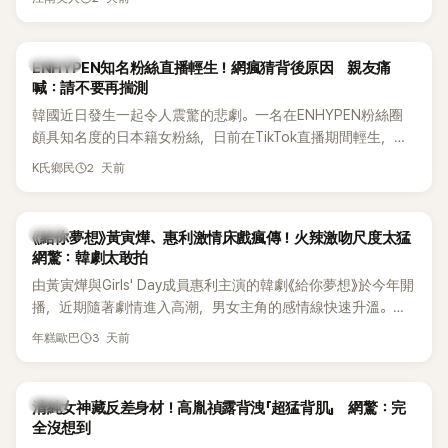
HAHA的關鍵原因，竟是一句讓她至今仍難忘的話，也成為她
點頭步入婚姻的最大理由。
K-POP
ENHYPEN知名粉絲直播輕生！網瘋猜背後原因 親友痛
喊：請不要再揣測
韓國近日發生一起令人震驚的悲劇。一名在ENHYPEN粉絲圈
頗具知名度的日本籍女粉絲，日前在TikTok直播期間輕生，最
終不幸身亡，消息曝光後震驚韓網，也讓不少粉絲湧入社群平
2 天前
K氏鄉民
台哀悼。事發後，死者親友也陸續出面證實噩耗，並呼籲外界
停止揣測，盼逝者安息。
韓劇
《給你夢想》黃寅燁、惠利激情床戲瘋傳！火辣激吻尺度太猛
網驚：韓劇太敢拍
由黃寅燁與Girls' Day成員惠利主演的韓劇《給你夢想》於今年開
播，近期隨著劇情進入高潮，男女主角的感情線快速升溫。最
新播出的第8集不僅上演火辣吻戲，更接連出現床戲橋段，讓
3 天前
年糕歐巴
相關片段在網路上瘋傳，引發觀眾熱烈討論。
韓星
清純女神藏反差身材！高胤禎露背洩「超猛背肌」 網驚：完
全沒想到