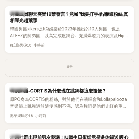
稱的孝琳，近日在社群分享與「排球女王」金軟景聚餐的日常，
不僅展現兩人多年不變的好交情，她幾乎素顏入鏡的真實模
K-POP
男團成員聊天突冒18禁發言？竟喊「我要打手槍」嚇壞粉絲 真
樣，也意外掀起網友熱議。
相曝光超荒謬
韓國男團xikers是KQ娛樂於2023年推出的10人男團，也是
ATEEZ的師弟團，以高完成度舞台、充滿爆發力的表演及Hip-
Hop風格聞名，出道後迅速累積大批海內外粉絲，近年也陸續
18 小時前
K氏鄉民
登上Lollapalooza等國際大型音樂節，展現新生代男團的舞台
實力。
廣告
熱議討論
韓娛熱議-CORTIS為什麼現在跳舞都這麼隨便？
原PO身為CORTIS的粉絲，對於他們在演唱會和Lollapalooza
音樂節上跳舞過於隨便感到不滿，認為舞蹈是他們走紅的重要
原因，希望他們能更認真地表演。
18 小時前
泡菜鄉民
韓星
才因社群出現前男友惹議！IU曬生日蛋糕竟是邊佑錫送 暖心