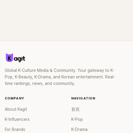
Global K-Culture Media & Community. Your gateway to K-
Pop, K-Beauty, K-Drama, and Korean entertainment. Real-
time rankings, news, and community.
COMPANY
NAVIGATION
About Kagit
首頁
K-Influencers
K-Pop
For Brands
K-Drama