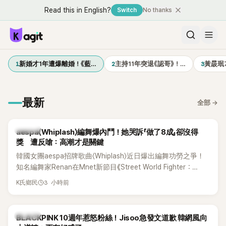
Read this in English?
Switch
No thanks
1
2
3
新婚才1年遭爆離婚！《藍…
主持11年突退《認哥》！…
黃晸珉
最新
全部
→
K-POP
aespa〈Whiplash〉編舞爆內鬥！她哭訴「做了8成」卻沒得
獎 遭反嗆：高潮才是關鍵
韓國女團aespa招牌歌曲〈Whiplash〉近日爆出編舞功勞之爭！
知名編舞家Renan在Mnet新節目《Street World Fighter：
Directors' War》預告中，公開談及自己在〈Whiplash〉編舞上的
3 小時前
K氏鄉民
貢獻，直言明明自己完成約8成舞蹈，2025 KOREA Awards「年
度編舞大賞」卻由Lachica拿走，讓她至今仍感到相當不平。
K-POP
BLACKPINK 10週年惹怒粉絲！Jisoo急發文道歉 韓網風向