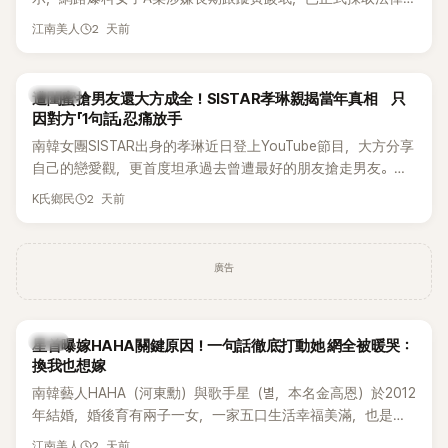
行動。不過，A並未停止發聲，持續透過社群平台公開爆料，反
2 天前
江南美人
駁經紀公司的說法，強調兩人一直維持雙向聯繫，並非外界所
稱的單方面騷擾。如今，韓媒《Dispatch》再曝光雙方77通電話
的錄音內容，而A也首度承認自己過去曾是SHINee、NCT等偶
K-POP
遭閨蜜搶男友還大方成全！SISTAR孝琳親揭當年真相 只
像團體的「站姐」，事件持續延燒。
因對方「1句話」忍痛放手
南韓女團SISTAR出身的孝琳近日登上YouTube節目，大方分享
自己的戀愛觀，更首度坦承過去曾遭最好的朋友搶走男友。她
表示，當時選擇瀟灑放手，但如果同樣的事情現在再發生，「我
2 天前
K氏鄉民
絕對不會坐視不管」，直率發言掀起熱議。
廣告
韓星
星首曝嫁HAHA關鍵原因！一句話徹底打動她 網全被暖哭：
換我也想嫁
南韓藝人HAHA（河東勳）與歌手星（별，本名金高恩）於2012
年結婚，婚後育有兩子一女，一家五口生活幸福美滿，也是韓
國演藝圈公認的模範夫妻。近日，星首度公開當年決定嫁給
2 天前
江南美人