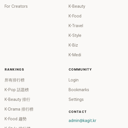
For Creators
K-Beauty
K-Food
K-Travel
K-Style
K-Biz
K-Medi
RANKINGS
COMMUNITY
所有排行榜
Login
K-Pop 話題榜
Bookmarks
K-Beauty 排行
Settings
K-Drama 排行榜
CONTACT
K-Food 趨勢
admin@kagit.kr