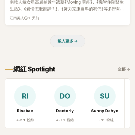
南韓人氣女星高胤禎近年憑藉《Moving 異能》、《機智住院醫生
生活》、《愛情怎麼翻譯？》、《努力克服自卑的我們》等多部熱門
作品，躍升為韓劇新一代女神代表，不僅演技備受肯定，精緻
3 天前
江南美人
五官與清新空靈的氣質也擄獲大批粉絲。近日，她因分享一組
近況照意外掀起熱議，不是因為仙氣十足的美貌，而是藏在纖
細身材下的超狂背肌與肩膀線條，反差感十足，讓不少網友看
載入更多 →
傻直呼：「原來她身材這麼猛！」
網紅 Spotlight
全部
→
RI
DO
SU
Risabae
Doctorly
Sunny Dahye
H
4.0M
粉絲
4.7M
粉絲
1.7M
粉絲