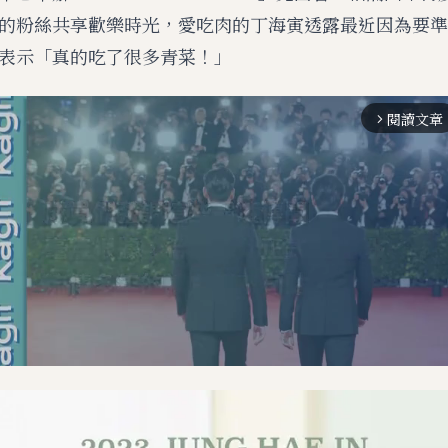
的粉絲共享歡樂時光，愛吃肉的丁海寅透露最近因為要準
表示「真的吃了很多青菜！」
閱讀文章
arrow_forward_ios
M