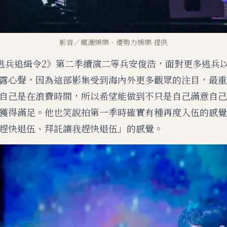
影音／瘋潮娛樂、優勢力娛樂 提供
：逃兵追緝令2》第二季續演二等兵安俊浩，面對更多逃兵
露心聲，因為這部影集受到海內外更多觀眾的注目，最重
自己是在浪費時間，所以希望能做到不只是自己滿意自己
獲得滿足。他也笑說拍第一季時確實有種再度入伍的感覺
趕快退伍、拜託讓我趕快退伍」的感覺。