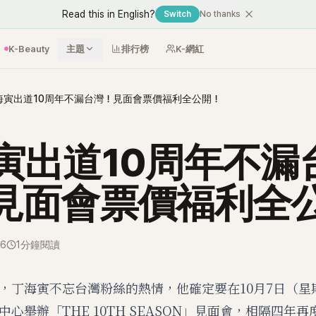
Read this in English?
Switch
No thanks
K-Beauty
主題
排行榜
K-網紅
海寅出道10周年不漏台灣！見面會票價福利全公開！
寅出道10周年不漏
見面會票價福利全
16
1分鐘閱讀
，丁海寅不忘台灣粉絲的熱情，他確定要在10月7日（星
心舉辦「THE 10TH SEASON」見面會，相隔四年