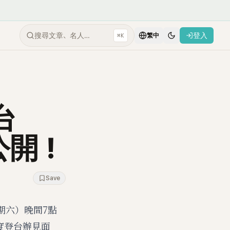
搜尋文章、名人…
登入
⌘K
繁中
台
公開！
Save
期六）晚間7點
再度登台辦見面