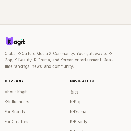
Global K-Culture Media & Community. Your gateway to K-
Pop, K-Beauty, K-Drama, and Korean entertainment. Real-
time rankings, news, and community.
COMPANY
NAVIGATION
About Kagit
首頁
K-Influencers
K-Pop
For Brands
K-Drama
For Creators
K-Beauty