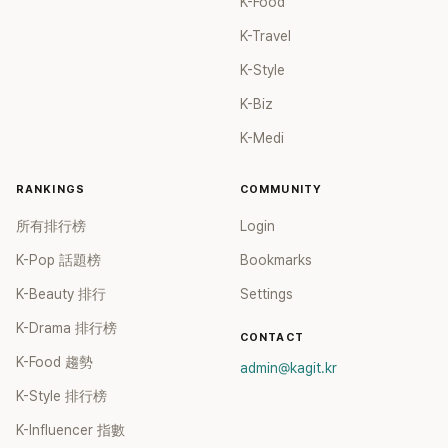
K-Food
K-Travel
K-Style
K-Biz
K-Medi
RANKINGS
COMMUNITY
所有排行榜
Login
K-Pop 話題榜
Bookmarks
K-Beauty 排行
Settings
K-Drama 排行榜
CONTACT
K-Food 趨勢
admin@kagit.kr
K-Style 排行榜
K-Influencer 指數