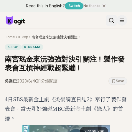
Read this in English?
Switch
No thanks
Home
K-Pop
南宮珉金來沅強強對決引關注！製作發表會互槓神經戰超緊繃！
K-POP
K-DRAMA
南宮珉金來沅強強對決引關注！製作發
表會互槓神經戰超緊繃！
吳喬巴
2023/8/4
1分鐘閱讀
Save
4日SBS最新金土劇《災後調查日誌2》舉行了製作發
表會，當天剛好強碰MBC最新金土劇《戀人》的首
播。
閱讀文章
arrow_forward_ios