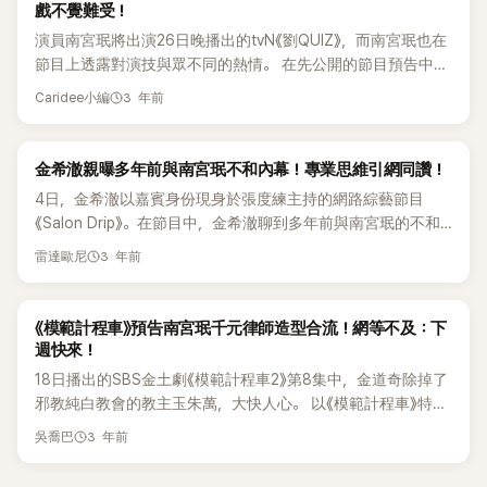
戲不覺難受！
演員南宮珉將出演26日晚播出的tvN《劉QUIZ》，而南宮珉也在
節目上透露對演技與眾不同的熱情。 在先公開的節目預告中，
南宮珉被問到肌肉為什麼失蹤：「不久前身型還很好，現在為什
3 年前
Caridee小編
麼變成這樣？」時，南宮珉卻搞笑地回：「什麼都沒有，那時是跟
隨時尚流行的肌肉。」 對於招牌式的自然演技，南宮珉也透露
了當中的祕訣：「台詞已經背得滾瓜爛熟，在那種情況下應該只
K-POP
金希澈親曝多年前與南宮珉不和內幕！專業思維引網同讚！
考慮感情才會有那種演技。」 南宮珉亦表示之前在拍攝電視劇
4日，金希澈以嘉賓身份現身於張度練主持的網路綜藝節目
《監獄醫生》時，重新錄製了「手術刀」的台詞。他說：「剛開始關
《Salon Drip》。在節目中，金希澈聊到多年前與南宮珉的不和
於手術刀的台詞說得很急，但是日常不會這樣說，所以重新說
傳聞，並大爆當中的內幕，引起網友的關注。 當天，主持人張
了數十次，很自然地就做好了。」 通過南宮珉的努力，而成功演
3 年前
雷達歐尼
度練以擁有黃金人脈的稱號來介紹金希澈出現。而金希澈也發
繹出自然的台詞。 劉在錫亦提到南宮珉過往的作品，並指電視
揮綜藝感自稱自己是宇宙大明星，讓現場氣氛變得非常輕鬆。
劇《金牌救援：Stove League》很有趣，並指：「南宮珉實際上
在節目中，張度練對於經常陷入爭議的金希澈提問：「有想要解
K-POP
有種白勝秀團長的感覺。」 對此南宮珉表示：「希望台詞或語氣
《模範計程車》預告南宮珉千元律師造型合流！網等不及：下
釋的事件嗎？」。對此，金希澈毫不猶豫地想要解釋過去與南宮
週快來！
能更酷，做得再誇張一點，我比較坦率地相信自己的這種感
珉的不和傳聞。 金希澈笑著表示：「真的很好笑，相信現在
情」，表示了充滿幹勁的演技和熱情。 不僅如此，南宮珉還回憶
18日播出的SBS金土劇《模範計程車2》第8集中，金道奇除掉了
Youtube上仍有該影片在。」他繼續指出當時在tvN綜藝《人生酒
新人出道時期的事，他說：「曾經在演戲的過程中，因為颳風，
邪教純白教會的教主玉朱萬，大快人心。 以《模範計程車》特有
館》中，南宮珉多次向金希澈潑冷水。 兩人針鋒相對的畫面，
照明台倒下了。當時我就說『對不起，我錯了』 我會再演的。即
的武打場面吸引觀眾目光，緊接著在第8集最後，播出了第9集
3 年前
讓不少網友們深信兩人是不和的關係，令當年掀起了不少的話
吳喬巴
使在拍攝現場受到不像話的待遇，但這也沒有讓我感到痛苦。
的預告。 預告中，暗示了第9集將以醫院作為背景，以因醫療
題。金希澈就此事加以解釋：「當時和珉哥是非常友好的關係，
反而是覺得太好了，今天也可以演戲」，對演戲有著深厚的熱
事故以及財團而受害的受害者們為對象，展開新的故事線。 而
想說為了讓節目變得有趣才這樣，沒想到逼真的演技讓大家誤