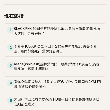
情。 小編：能夠如此喜歡自己的工作真的很了不起！👏🏻
在預告的最後，演員南宮珉一邊說著：抱歉，打擾了！一邊出
會了。」 金希澈還透露當時大家都以為他們真的不和，讓南宮
現在畫面中，尤其他的造型還是去年人氣超高的SBS《千元律
珉對他感到非常抱歉，於是兩人曾討論是否要公開說明。然
師》千智勳的造型！ 而且千智勳還對金道奇打招呼，對此觀眾
現在熱讀
而，金希澈表示最後還是決定放任不管，因為他認為這是網友
都很好奇，這次南宮珉是不是會以千律師身份在《模範計程車》
們的樂趣。 金希澈以網友們的角度去思考，讓不少網友得知後
系列中與李帝勳合體。 李帝勳先前曾以大明星李帝勳身份，在
大讚他非常專業，紛紛表示「竟然不是以個人名譽先想，很難
BLACKPINK 10週年惹怒粉絲！Jisoo急發文道歉 韓網風向
《千元律師》第6集中客串演出，在當時也引起熱烈的討論。 看
1
得」、「這種思維真的很難得」、「沒想到經常胡言亂語的金希澈，
大逆轉：更有好感了
了預告的網友們紛紛表示「互相客串演出超棒！好期待下星期
也有專業的一面XD」。 小編： 當年他們不和的傳聞，真的騙了
～」、「好期待他們的化學效應～下週趕快來！」、「哇啊～李帝勳
不少人😆😆
去了千元律師，現在南宮珉又來模範計程車XDD感覺會超有
李昇基105億押金拿不回！女代表失控放狠話「再爆李昇
2
基、泰民都會死」 驚悚錄音流出
趣，星期五快來～」、「沒想到能在這裡看到千律師！超期待兩人
的合作。」 小編：好期待兩個人的化學反應~~
aespa〈Whiplash〉編舞爆內鬥！她哭訴「做了8成」卻沒得獎
3
遭反嗆：高潮才是關鍵
毫無交集竟成摯友！《爸爸去哪》「小哭包」民國同遊AKMU秀
4
賢 背後暖心緣分曝光
才因社群出現前男友惹議！IU曬生日蛋糕竟是邊佑錫送 暖
5
心細節全曝光