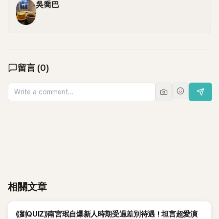
吳喬巴
留言
(
0
)
相關文章
K-POP
《劉QUIZ》南宮珉自爆新人時期受過差別待遇！坦言超愛演