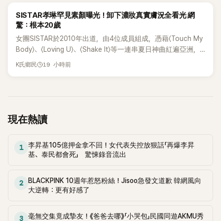
K-POP
SISTAR孝琳罕見素顏曝光！卸下濃妝真實膚況全看光 網
驚：根本20歲
女團SISTAR於2010年出道，由4位成員組成，憑藉〈Touch My
Body〉、〈Loving U〉、〈Shake It〉等一連串夏日神曲紅遍亞洲，
獲封「夏日女王」。不過，團體在出道滿7年後宣布解散，成員各
19 小時前
K氏鄉民
自投入個人演藝事業。向來以性感火辣形象和強大舞台氣場著
稱的孝琳，近日在社群分享與「排球女王」金軟景聚餐的日常，
不僅展現兩人多年不變的好交情，她幾乎素顏入鏡的真實模
樣，也意外掀起網友熱議。
現在熱讀
李昇基105億押金拿不回！女代表失控放狠話「再爆李昇
1
基、泰民都會死」 驚悚錄音流出
BLACKPINK 10週年惹怒粉絲！Jisoo急發文道歉 韓網風向
2
大逆轉：更有好感了
毫無交集竟成摯友！《爸爸去哪》「小哭包」民國同遊AKMU秀
3