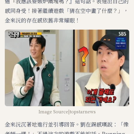
過『我應該要嫉妒鐵塊嗎？』這句話。表達出自己的
感同身受！接著繼續遊戲「猜在空中畫了什麼？」，
金來沅的存在感依舊非常耀眼！
Image Source|topstarnews
金來沅沉著地進行並引導回答。劉在錫感嘆說：「像
老師一樣！」不過這次的遊戲不能說話，Running