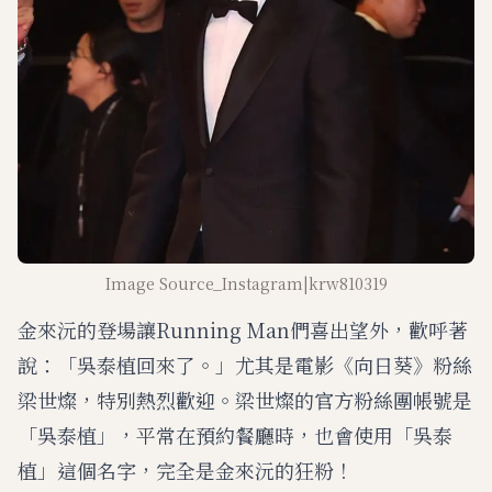
Image Source_Instagram|krw810319
金來沅的登場讓Running Man們喜出望外，歡呼著
說：「吳泰植回來了。」尤其是電影《向日葵》粉絲
梁世燦，特別熱烈歡迎。梁世燦的官方粉絲團帳號是
「吳泰植」，平常在預約餐廳時，也會使用「吳泰
植」這個名字，完全是金來沅的狂粉！