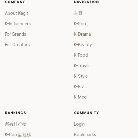
COMPANY
NAVIGATION
About Kagit
首頁
K-Influencers
K-Pop
For Brands
K-Drama
For Creators
K-Beauty
K-Food
K-Travel
K-Style
K-Biz
K-Medi
RANKINGS
COMMUNITY
所有排行榜
Login
K-Pop 話題榜
Bookmarks