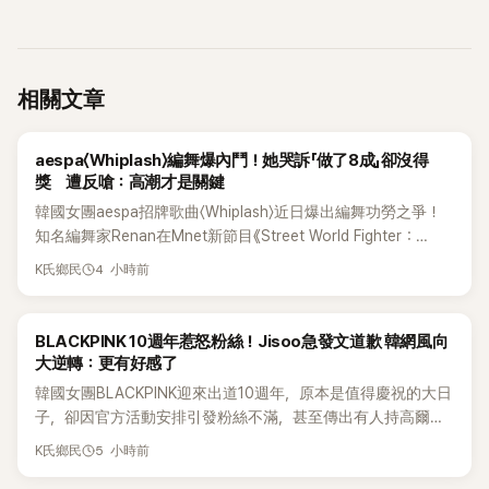
相關文章
K-POP
aespa〈Whiplash〉編舞爆內鬥！她哭訴「做了8成」卻沒得
獎 遭反嗆：高潮才是關鍵
韓國女團aespa招牌歌曲〈Whiplash〉近日爆出編舞功勞之爭！
知名編舞家Renan在Mnet新節目《Street World Fighter：
Directors' War》預告中，公開談及自己在〈Whiplash〉編舞上的
4 小時前
K氏鄉民
貢獻，直言明明自己完成約8成舞蹈，2025 KOREA Awards「年
度編舞大賞」卻由Lachica拿走，讓她至今仍感到相當不平。
K-POP
BLACKPINK 10週年惹怒粉絲！Jisoo急發文道歉 韓網風向
大逆轉：更有好感了
韓國女團BLACKPINK迎來出道10週年，原本是值得慶祝的大日
子，卻因官方活動安排引發粉絲不滿，甚至傳出有人持高爾夫
球桿到YG娛樂大樓鬧事。Jisoo今（8日）也親自發文向BLINK
5 小時前
K氏鄉民
道歉，坦言這次紀念日「好像是充滿歉意的一天」。