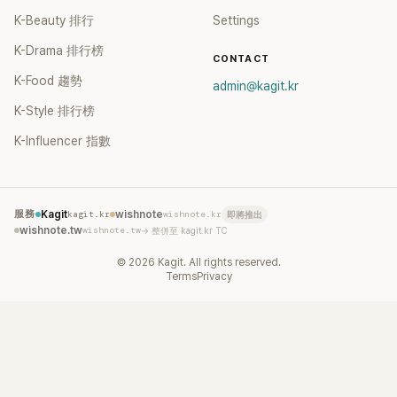
K-Beauty 排行
Settings
K-Drama 排行榜
CONTACT
K-Food 趨勢
admin@kagit.kr
K-Style 排行榜
K-Influencer 指數
服務
Kagit
kagit.kr
wishnote
wishnote.kr
即將推出
wishnote.tw
wishnote.tw
→ 整併至 kagit.kr TC
©
2026
Kagit. All rights reserved.
Terms
Privacy