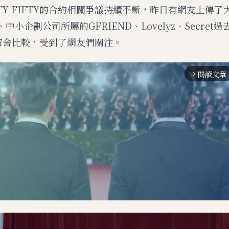
FTY FIFTY的合約相關爭議持續不斷，昨日有網友上傳
s、中小企劃公司所屬的GFRIEND、Lovelyz、Secret
FTY宿舍比較，受到了網友們關注。
閱讀文章
arrow_forward_ios