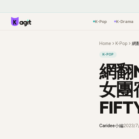
K-Pop
K-Drama
Home
K-Pop
K-POP
網翻N
女團
FI
Caridee小編
2023/7