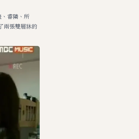
信飛、睿隣、所
開了兩張雙層牀的