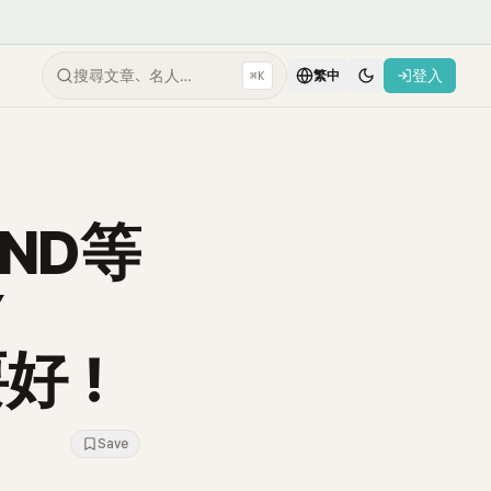
搜尋文章、名人…
登入
⌘K
繁中
END等
Y
要好！
Save