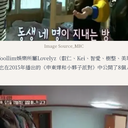
Image Source_MBC
oollim娛樂所屬Lovelyz（叡仁、Kei、智愛、樹整、
l），也在2015年播出的《申東燁和小夥子派對》中公開了8