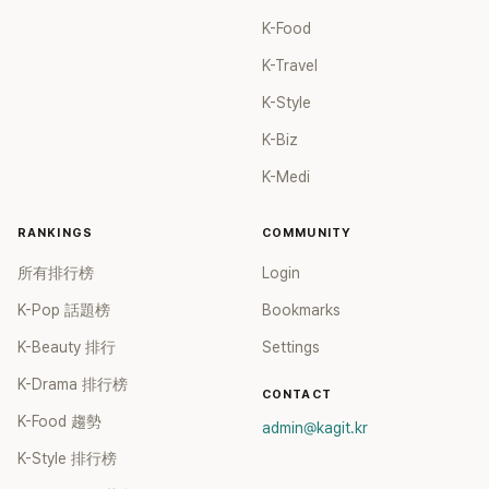
K-Food
K-Travel
K-Style
K-Biz
K-Medi
RANKINGS
COMMUNITY
所有排行榜
Login
K-Pop 話題榜
Bookmarks
K-Beauty 排行
Settings
K-Drama 排行榜
CONTACT
K-Food 趨勢
admin@kagit.kr
K-Style 排行榜