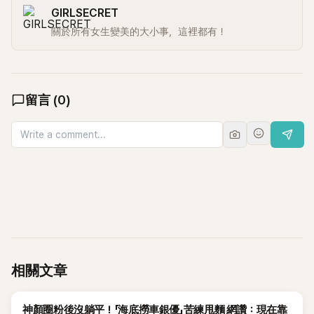
GIRLSECRET
關於所有女生變美的大小事，這裡都有！
留言
(
0
)
相關文章
生活
神顏圈粉後沒躺平！「海底撈車銀優」苦練甩麵 網讚：現在靠