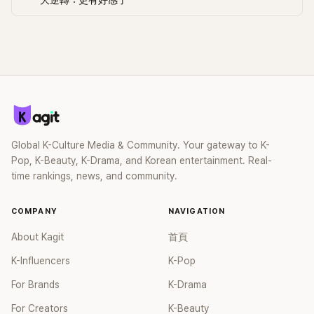
大逆轉：更有好感了
Global K-Culture Media & Community. Your gateway to K-
Pop, K-Beauty, K-Drama, and Korean entertainment. Real-
time rankings, news, and community.
COMPANY
NAVIGATION
About Kagit
首頁
K-Influencers
K-Pop
For Brands
K-Drama
For Creators
K-Beauty