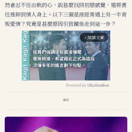
然會忍不住出軌的心，說甚麼找回初戀感覺，還將責
任推卸到情人身上。以下三個星座經常遇上另一半背
叛愛情？究竟是甚麼原因引致關係走到這一步？
閱讀文章
arrow_forward_ios
Powered by 
GliaStudios
M
廣告
u
t
e