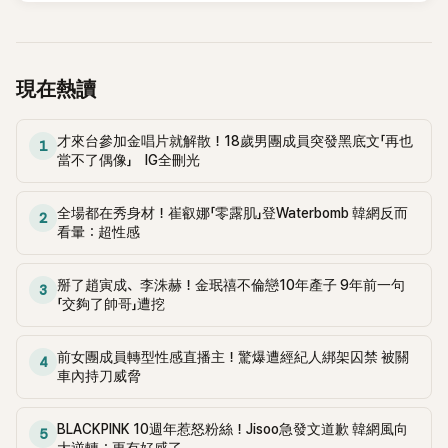
議，就連一同出演節目的李鍾赫兒子李俊秀都忍不住留言讚
嘆。
現在熱讀
才來台參加金唱片就解散！18歲男團成員突發黑底文「再也
1
當不了偶像」 IG全刪光
全場都在秀身材！崔叡娜「零露肌」登Waterbomb 韓網反而
2
看暈：超性感
掰了趙寅成、李洙赫！金珉禧不倫戀10年產子 9年前一句
3
「交夠了帥哥」遭挖
前女團成員轉型性感直播主！驚爆遭經紀人綁架囚禁 被關
4
車內持刀威脅
BLACKPINK 10週年惹怒粉絲！Jisoo急發文道歉 韓網風向
5