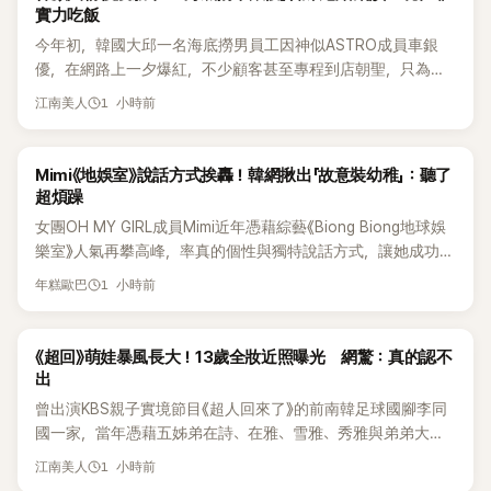
實力吃飯
今年初，韓國大邱一名海底撈男員工因神似ASTRO成員車銀
優，在網路上一夕爆紅，不少顧客甚至專程到店朝聖，只為一
睹他的真面目。如今事隔數月，他的最新近況再度引發熱議，
1 小時前
江南美人
這次討論焦點不再只是高顏值，而是他苦練甩麵技術後展現的
驚人實力。
熱議討論
Mimi《地娛室》說話方式挨轟！韓網揪出「故意裝幼稚」：聽了
超煩躁
女團OH MY GIRL成員Mimi近年憑藉綜藝《Biong Biong地球娛
樂室》人氣再攀高峰，率真的個性與獨特說話方式，讓她成功塑
造鮮明形象。不過近日，韓國知名論壇卻出現一篇以「我真的超
1 小時前
年糕歐巴
討厭Mimi在《Biong Biong地球娛樂室》的發音」為題的文章，引
發大批網友熱烈討論。
韓星
《超回》萌娃暴風長大！13歲全妝近照曝光 網驚：真的認不
出
曾出演KBS親子實境節目《超人回來了》的前南韓足球國腳李同
國一家，當年憑藉五姊弟在詩、在雅、雪雅、秀雅與弟弟大發
（雪秀大）的可愛互動圈粉無數。隨著孩子們陸續長大，近況
1 小時前
江南美人
也持續受到關注。日前，大女兒李在詩才因成熟外貌掀起熱