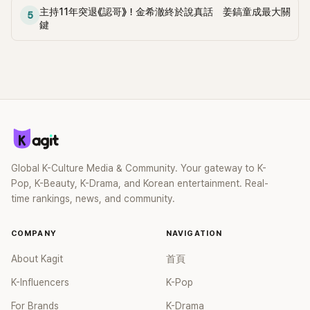
主持11年突退《認哥》！金希澈終於說真話 姜鎬童成最大關
上，早在 2006 年，李智惠就為了證明自己沒有「隆乳」，真的
5
鍵
召開了一場泳裝記者招待會。當時她穿著比基尼站在一排攝影
機前，面對媒體擺出各種姿勢，畫面至今仍被網友津津樂道。
這段為平息爭議、直接公開腋下畫面自證清白的往事再度被提
起，節目現場立刻充滿驚呼聲與笑聲，也再次讓人見識到她面
對流言時「豁出去」的直率性格。其實她過去也曾在 SBS 節目
《脫掉鞋子恢單4Men》 中，親自公開那張當年引發話題的「腋下
比基尼照」，再次重提這段至今仍被粉絲視為黑歷史代表作的事
件。 回顧李智惠的演藝路，她於 1998 年以混聲團體 S#arp 成
員身分出道，該團在 2000 年代初期紅極一時，由李智惠、徐
智英兩位女成員，以及張錫炫、Chris Kim 兩位男成員組成。不
Global K-Culture Media & Community. Your gateway to K-
過後來爆出長達四年的團內霸凌風波，甚至傳出徐智英母親對
Pop, K-Beauty, K-Drama, and Korean entertainment. Real-
李智惠言語辱罵、動手等爭議，最終團體於 2002 年解散。 團
time rankings, news, and community.
體解散後，李智惠轉型 solo，靠著綜藝與歌唱實力持續活躍演
藝圈。據悉，她當年能加入 S#arp，也與 李尚敏 的賞識有關。
COMPANY
NAVIGATION
感情方面，李智惠於 2017 年與圈外男友結婚，婚後育有兩個
女兒，一家四口生活幸福美滿。如今除了持續活躍於綜藝節
About Kagit
首頁
目，她經營的 YouTube 頻道也即將突破百萬訂閱，近年內容深
K-Influencers
K-Pop
受網友喜愛，再度迎來事業第二春。
For Brands
K-Drama