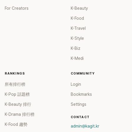
For Creators
K-Beauty
K-Food
K-Travel
K-Style
K-Biz
K-Medi
RANKINGS
COMMUNITY
所有排行榜
Login
K-Pop 話題榜
Bookmarks
K-Beauty 排行
Settings
K-Drama 排行榜
CONTACT
K-Food 趨勢
admin@kagit.kr