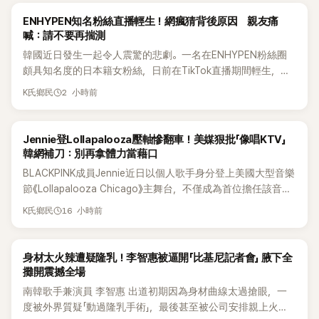
K-POP
ENHYPEN知名粉絲直播輕生！網瘋猜背後原因 親友痛
喊：請不要再揣測
韓國近日發生一起令人震驚的悲劇。一名在ENHYPEN粉絲圈
頗具知名度的日本籍女粉絲，日前在TikTok直播期間輕生，最
終不幸身亡，消息曝光後震驚韓網，也讓不少粉絲湧入社群平
2 小時前
K氏鄉民
台哀悼。事發後，死者親友也陸續出面證實噩耗，並呼籲外界
停止揣測，盼逝者安息。
K-POP
Jennie登Lollapalooza壓軸慘翻車！美媒狠批「像唱KTV」
韓網補刀：別再拿體力當藉口
BLACKPINK成員Jennie近日以個人歌手身分登上美國大型音樂
節《Lollapalooza Chicago》主舞台，不僅成為首位擔任該音樂
節Headliner（壓軸主秀）的K-POP女SOLO歌手，寫下全新紀
16 小時前
K氏鄉民
錄。然而，演出結束後卻掀起兩極評價，不僅現場歌唱實力遭
部分網友質疑，就連美國當地媒體也毫不留情給出負評，甚至
形容整場演出「就像一場豪華KTV」。
K-POP
身材太火辣遭疑隆乳！李智惠被逼開「比基尼記者會」 腋下全
攤開震撼全場
南韓歌手兼演員 李智惠 出道初期因為身材曲線太過搶眼，一
度被外界質疑「動過隆乳手術」，最後甚至被公司安排親上火