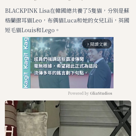
BLACKPINK Lisa在韓國總共養了5隻貓，分別是蘇
格蘭摺耳貓Leo，布偶貓Luca和她的女兒Lili，英國
短毛貓Louis和Lego。
閱讀文章
arrow_forward_ios
Powered by 
GliaStudios
M
u
t
e