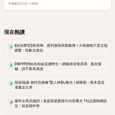
線，召開前所未見的「泳裝記者會」澄清。這場記者會後來還被
19 小時前
年糕歐巴
韓國演藝圈點名為流傳至今的「三大記者會」之一。近日她在綜
藝節目中親口回憶這段「隆乳疑雲黑歷史」，話題再度被翻出來
熱議。 2日播出的 SBS 綜藝節目《我的經紀人太難搞－秘書
鎮》，邀請同時兼顧工作與育兒的演藝圈代表「媽媽群」——李智
惠、李賢怡、李恩亨，以第13位「My Star」身分登場，分享最真
現在熱讀
實的生活日常。 節目一開始，李瑞鎮 率先與李智惠會合，兩人
邊搭車邊聊天，氣氛輕鬆。聊到最近的新聞，李瑞鎮突然直球
《給你夢想》黃寅燁、惠利激情床戲瘋傳！火辣激吻尺度太猛
發問：「妳不是上新聞了？說妳去做整形？是人中縮短手術嗎？」
1
網驚：韓劇太敢拍
一貫犀利又不留情的問法，讓現場瞬間笑成一片。對此，李智
惠也毫不閃躲，淡定接招，兩人鬥嘴默契十足。 話題接著一路
延燒到過去的爭議。李瑞鎮脫口補刀：「妳以前不是還在游泳池
ENHYPEN知名粉絲直播輕生！網瘋猜背後原因 親友痛
2
喊：請不要再揣測
開過記者會？」直接點名她當年的風波。李智惠聽了忍不住笑
說：「哥怎麼連這個都知道？」李瑞鎮則回嘴：「那時候新聞鬧那
麼大，不知道才奇怪吧。」一來一往，氣氛反而更加輕鬆。 談到
韓娛熱議-無性別偶像「驚人神顏」曝光！網暴動：根本是從
3
當年情況，李智惠終於鬆口坦言，當時確實被質疑動過隆胸手
漫畫走出來
術。她回憶：「拍了比基尼照片之後，就開始被說是不是去隆乳
了。」為了澄清誤會，她只好親自站出來說清楚。 李智惠進一步
爆料女再丟鐵證！黃晸珉避妻聊天內容曝光 1句話讓韓網認
4
解釋，當時隆胸手術幾乎只有「腋下切開」一種方式，「所以我就
定：就是婚外情
想，既然一直說我有做，那我乾脆把腋下給大家看，證明我根
本沒動過。」一句話說完，全場瞬間炸鍋，來賓又驚又笑。 事實