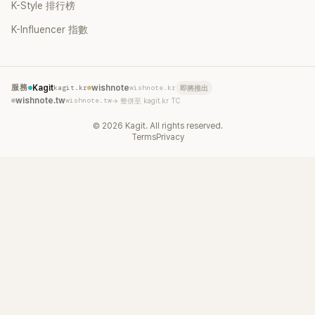
K-Style 排行榜
K-Influencer 指數
服務
Kagit
kagit.kr
wishnote
wishnote.kr
即將推出
wishnote.tw
wishnote.tw
→ 整併至 kagit.kr TC
©
2026
Kagit. All rights reserved.
Terms
Privacy