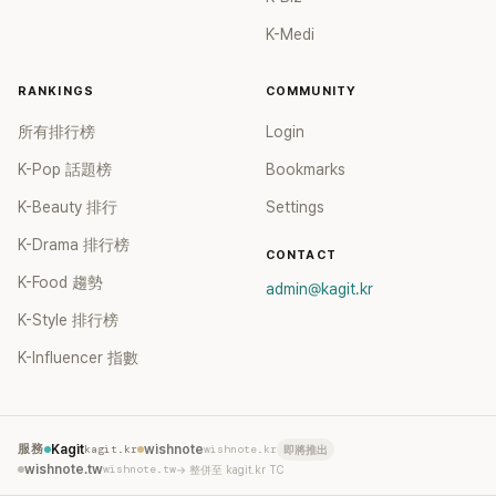
K-Medi
RANKINGS
COMMUNITY
所有排行榜
Login
K-Pop 話題榜
Bookmarks
K-Beauty 排行
Settings
K-Drama 排行榜
CONTACT
K-Food 趨勢
admin@kagit.kr
K-Style 排行榜
K-Influencer 指數
服務
Kagit
kagit.kr
wishnote
wishnote.kr
即將推出
wishnote.tw
wishnote.tw
→ 整併至 kagit.kr TC