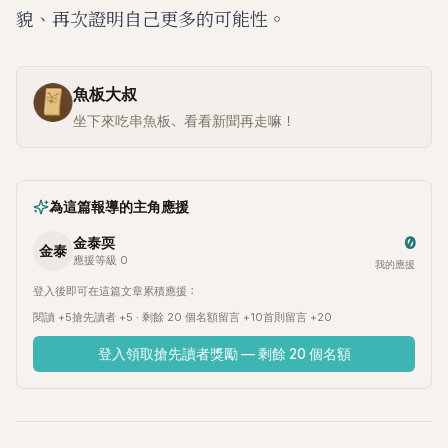
貌、再次證明自己更多的可能性。
魚板大叔
坐下來吃串魚板、看看新聞再走嘛！
為這篇報導的主角應援
0
金泰耎
金泰
應援等級 0
我的應援
登入後即可在這篇文章累積應援：
閱讀 +5
搶先讀者 +5 · 剩餘 20 個名額
留言 +10
首則留言 +20
登入領取搶先讀者獎勵 — 剩餘 20 個名額