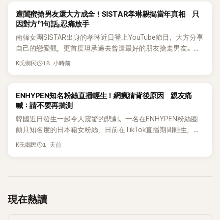
為第五代女團中極具辨識度的新生代代表之一。
K-POP
遭閨蜜搶男友還大方成全！SISTAR孝琳親揭當年真相 只
因對方「1句話」忍痛放手
南韓女團SISTAR出身的孝琳近日登上YouTube節目，大方分享
自己的戀愛觀，更首度坦承過去曾遭最好的朋友搶走男友。她
表示，當時選擇瀟灑放手，但如果同樣的事情現在再發生，「我
18 小時前
K氏鄉民
絕對不會坐視不管」，直率發言掀起熱議。
K-POP
ENHYPEN知名粉絲直播輕生！網瘋猜背後原因 親友痛
喊：請不要再揣測
韓國近日發生一起令人震驚的悲劇。一名在ENHYPEN粉絲圈
頗具知名度的日本籍女粉絲，日前在TikTok直播期間輕生，最
終不幸身亡，消息曝光後震驚韓網，也讓不少粉絲湧入社群平
1 天前
K氏鄉民
台哀悼。事發後，死者親友也陸續出面證實噩耗，並呼籲外界
停止揣測，盼逝者安息。
現在熱讀