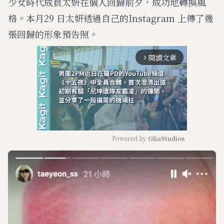
少女時代成員太妍在個人回歸前夕，成功地轉換風
格。本月29 日太妍透過自己的Instagram 上傳了幾
張回歸的形象預告照。
閱讀文章
arrow_forward_ios
Powered by 
GliaStudios
M
u
t
e