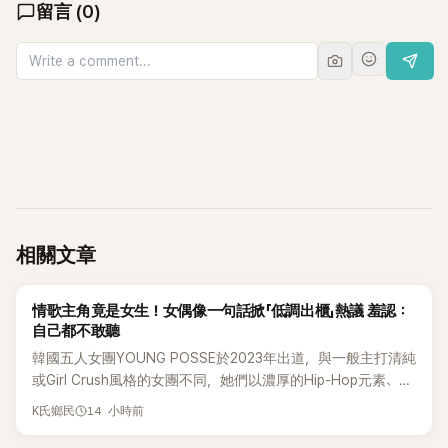
留言
(
0
)
相關文章
K-POP
情歌主角竟是女生！女偶像一句話掀「低調出櫃」熱議 羞認：
自己都不敢聽
韓國五人女團YOUNG POSSE於2023年出道，與一般主打清純
或Girl Crush風格的女團不同，她們以濃厚的Hip-Hop元素、自
創Rap及成員親自參與創作為特色，MV也融入美式街頭、塗
14 小時前
K氏鄉民
鴉、滑板等文化元素。雖然並非出身四大經紀公司，仍憑藉鮮
明的音樂風格，在海外尤其是歐美市場累積不少人氣，逐漸成