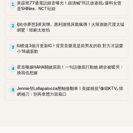
黃晸珉77通電話錄音曝光！崩潰喊「拜託放過我」 爆料女曾
1
是SHINee、NCT站姐
《給你夢想》黃寅燁、惠利激情床戲瘋傳！火辣激吻尺度太猛
2
網驚：韓劇太敢拍
IU睽違3個月更新IG！背景音樂竟是前男友的歌 對方才認愛
3
小18歲新歡
星首曝嫁HAHA關鍵原因！一句話徹底打動她 網全被暖哭：
4
換我也想嫁
Jennie登Lollapalooza壓軸慘翻車！美媒狠批「像唱KTV」 韓
5
網補刀：別再拿體力當藉口