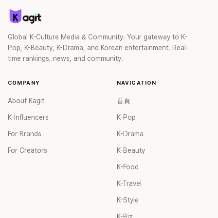
Global K-Culture Media & Community. Your gateway to K-
Pop, K-Beauty, K-Drama, and Korean entertainment. Real-
time rankings, news, and community.
COMPANY
NAVIGATION
About Kagit
首頁
K-Influencers
K-Pop
For Brands
K-Drama
For Creators
K-Beauty
K-Food
K-Travel
K-Style
K-Biz