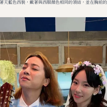
al穿著天藍色西裝，戴著與西服顏色相同的領結，並在胸前