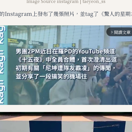
Image Source instagram | taeyeon_ss
Instagram上發布了幾張照片，並tag了《驚人的星
閱讀文章
arrow_forward_ios
M