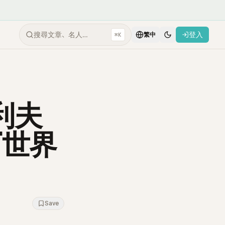
搜尋文章、名人…
登入
⌘K
繁中
孝利夫
「世界
Save