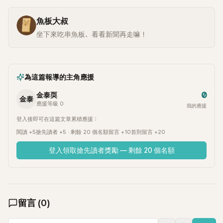
魚板大叔
坐下來吃串魚板、看看新聞再走嘛！
為這篇報導的主角應援
0
金泰耎
金泰
應援等級 0
我的應援
登入後即可在這篇文章累積應援：
閱讀 +5
搶先讀者 +5 · 剩餘 20 個名額
留言 +10
首則留言 +20
登入領取搶先讀者獎勵 — 剩餘 20 個名額
留言
(
0
)