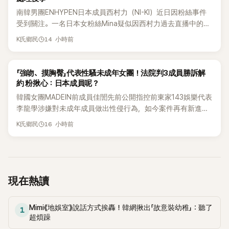
南韓男團ENHYPEN日本成員西村力（NI-KI）近日因粉絲事件
受到關注。一名日本女粉絲Mina疑似因西村力過去直播中的言
論遭外界解讀，進而捲入網路爭議，承受大量負面留言。日前
14 小時前
K氏鄉民
傳出她在韓國不幸離世，消息曝光後引發粉絲圈震撼。
K-POP
「強吻、摸胸臀」代表性騷未成年女團！法院判3成員勝訴解
約 粉揪心：日本成員呢？
韓國女團MADEIN前成員佳誾先前公開指控前東家143娛樂代表
李龍學涉嫌對未成年成員做出性侵行為，如今案件再有新進
展！法院日前判決另外2名MADEIN成員勝訴，認定她們與143
16 小時前
K氏鄉民
娛樂簽訂的專屬合約無效，不過公司已提出上訴，目前案件仍
在審理中。
現在熱讀
Mimi《地娛室》說話方式挨轟！韓網揪出「故意裝幼稚」：聽了
1
超煩躁