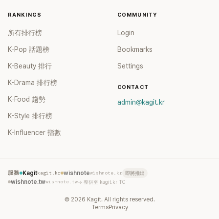
RANKINGS
COMMUNITY
所有排行榜
Login
K-Pop 話題榜
Bookmarks
K-Beauty 排行
Settings
K-Drama 排行榜
CONTACT
K-Food 趨勢
admin@kagit.kr
K-Style 排行榜
K-Influencer 指數
服務
Kagit
kagit.kr
wishnote
wishnote.kr
即將推出
wishnote.tw
wishnote.tw
→ 整併至 kagit.kr TC
©
2026
Kagit. All rights reserved.
Terms
Privacy