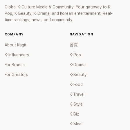
Global K-Culture Media & Community. Your gateway to K-
Pop, K-Beauty, K-Drama, and Korean entertainment. Real-
time rankings, news, and community.
COMPANY
NAVIGATION
About Kagit
首頁
K-Influencers
K-Pop
For Brands
K-Drama
For Creators
K-Beauty
K-Food
K-Travel
K-Style
K-Biz
K-Medi