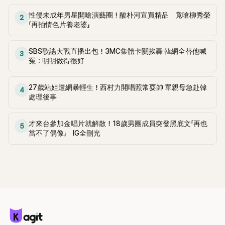
性侵未成年男星開嗆演藝圈！酸朴河宣買精品 竟嗆柳秀榮
2
「再拍情色片養老婆」
SBS歌謠大戰直播出包！3MC集體卡關挨轟 韓網全替他喊
3
冤：明明做得很好
27歲站姐遭網暴輕生！西村力開唱照常耍帥 單親母急赴韓
4
處理後事
才來台參加金唱片就解散！18歲男團成員突發黑底文「再也
5
當不了偶像」 IG全刪光