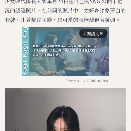
少女時代隊長太妍本月24日在自己的SNS 公開了近
況的認證照片。在公開的照片中，太妍身穿象牙白的
套裝，扎著雙麻花辮，以可愛的表情凝視著鏡頭。
閱讀文章
arrow_forward_ios
Powered by 
GliaStudios
M
u
t
e