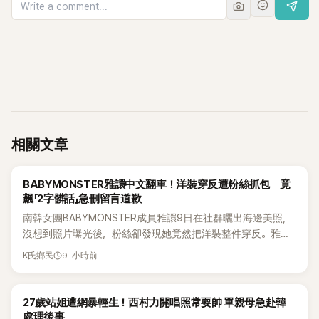
相關文章
K-POP
BABYMONSTER雅譞中文翻車！洋裝穿反遭粉絲抓包 竟
飆「2字髒話」急刪留言道歉
南韓女團BABYMONSTER成員雅譞9日在社群曬出海邊美照，
沒想到照片曝光後，粉絲卻發現她竟然把洋裝整件穿反。雅譞
看到提醒後，立刻用中文回應，沒想到一句話卻因用詞太過粗
9 小時前
K氏鄉民
俗，引發不少懂中文的粉絲討論。
K-POP
27歲站姐遭網暴輕生！西村力開唱照常耍帥 單親母急赴韓
處理後事