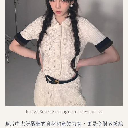
Image Source instagram | taeyeon_ss
照片中太妍纖細的身材和童顏美貌，更是令很多粉絲