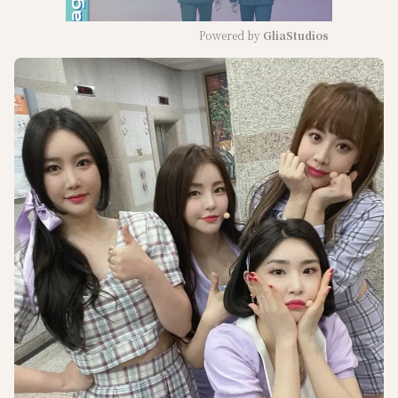
Powered by 
GliaStudios
M
u
t
e