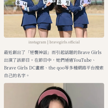
instagram | bravegirls.official
最近創出了「逆襲神話」而引起話題的Brave Girls
出演了該節目。在節目中，她們通過YouTube、
Brave Girls DC畫廊、the qoo等多種網路平台搜索
自己的名字。