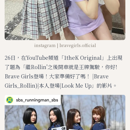
instagram | bravegirls.official
26日，在YouTube頻道「1theK Original」上出現
了題為「繼Rollin'之後開車就是王牌駕駛，你好!
Brave Girls登場！大家準備好了嗎！ |Brave
Girls_Rollin)|本人登場|Look Me Up」的影片。