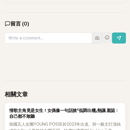
留言
(
0
)
相關文章
K-POP
情歌主角竟是女生！女偶像一句話掀「低調出櫃」熱議 羞認：
自己都不敢聽
韓國五人女團YOUNG POSSE於2023年出道，與一般主打清純