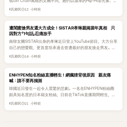
或Girl Crush風格的女團不同，她們以濃厚的Hip-Hop元素、自
創Rap及成員親自參與創作為特色，MV也融入美式街頭、塗
12 小時前
K氏鄉民
鴉、滑板等文化元素。雖然並非出身四大經紀公司，仍憑藉鮮
明的音樂風格，在海外尤其是歐美市場累積不少人氣，逐漸成
為第五代女團中極具辨識度的新生代代表之一。
K-POP
遭閨蜜搶男友還大方成全！SISTAR孝琳親揭當年真相 只
因對方「1句話」忍痛放手
南韓女團SISTAR出身的孝琳近日登上YouTube節目，大方分享
自己的戀愛觀，更首度坦承過去曾遭最好的朋友搶走男友。她
表示，當時選擇瀟灑放手，但如果同樣的事情現在再發生，「我
16 小時前
K氏鄉民
絕對不會坐視不管」，直率發言掀起熱議。
K-POP
ENHYPEN知名粉絲直播輕生！網瘋猜背後原因 親友痛
喊：請不要再揣測
韓國近日發生一起令人震驚的悲劇。一名在ENHYPEN粉絲圈
頗具知名度的日本籍女粉絲，日前在TikTok直播期間輕生，最
終不幸身亡，消息曝光後震驚韓網，也讓不少粉絲湧入社群平
21 小時前
K氏鄉民
台哀悼。事發後，死者親友也陸續出面證實噩耗，並呼籲外界
停止揣測，盼逝者安息。