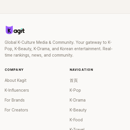
Global K-Culture Media & Community. Your gateway to K-
Pop, K-Beauty, K-Drama, and Korean entertainment. Real-
time rankings, news, and community.
COMPANY
NAVIGATION
About Kagit
首頁
K-Influencers
K-Pop
For Brands
K-Drama
For Creators
K-Beauty
K-Food
K-Travel