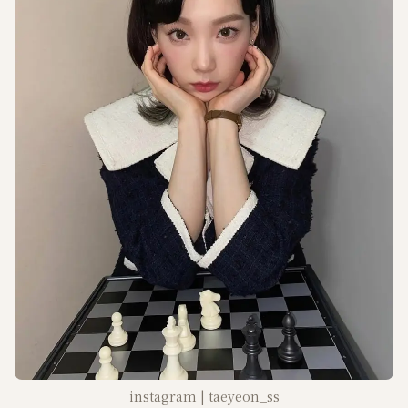
instagram | taeyeon_ss