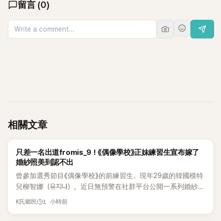
留言
(
0
)
相關文章
K-POP
只差一名出道fromis_9！《偶像學校》正妹練習生宣布嫁了
婚紗照美到認不出
曾參加選秀節目《偶像學校》的前練習生、現年29歲的韓國模特
兒柳智娜（유지나），近日無預警在社群平台公開一系列婚紗
照，親自宣布即將步入婚姻，消息曝光後讓不少曾追看節目的
1 小時前
K氏鄉民
粉絲又驚又喜，紛紛送上祝福。