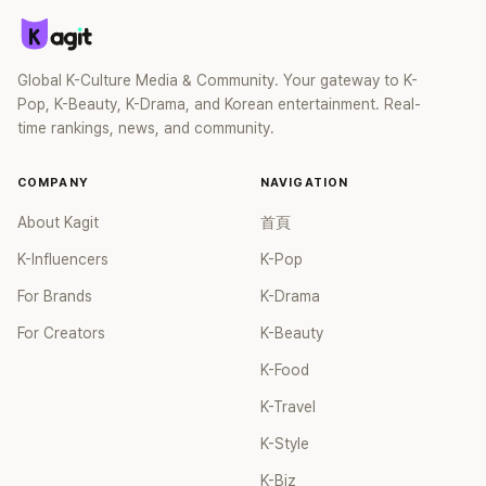
Global K-Culture Media & Community. Your gateway to K-
Pop, K-Beauty, K-Drama, and Korean entertainment. Real-
time rankings, news, and community.
COMPANY
NAVIGATION
About Kagit
首頁
K-Influencers
K-Pop
For Brands
K-Drama
For Creators
K-Beauty
K-Food
K-Travel
K-Style
K-Biz