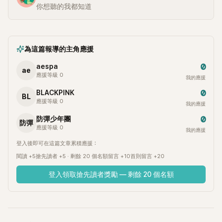
你想聽的我都知道
為這篇報導的主角應援
0
aespa
ae
應援等級 0
我的應援
0
BLACKPINK
BL
應援等級 0
我的應援
0
防彈少年團
防彈
應援等級 0
我的應援
登入後即可在這篇文章累積應援：
閱讀 +5
搶先讀者 +5 · 剩餘 20 個名額
留言 +10
首則留言 +20
登入領取搶先讀者獎勵 — 剩餘 20 個名額