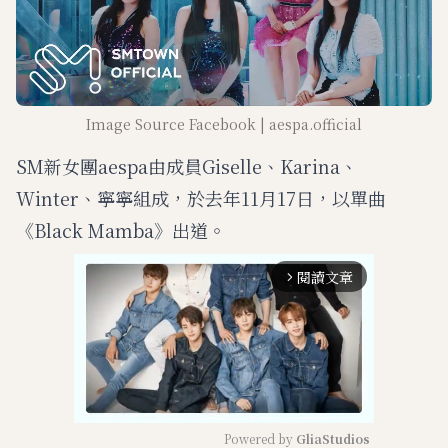
Image Source Facebook | aespa.official
SM新女團aespa由成員Giselle、Karina、
Winter、寧寧組成，於去年11月17日，以單曲
《Black Mamba》出道。
閱讀文章
arrow_forward_ios
Powered by 
GliaStudios