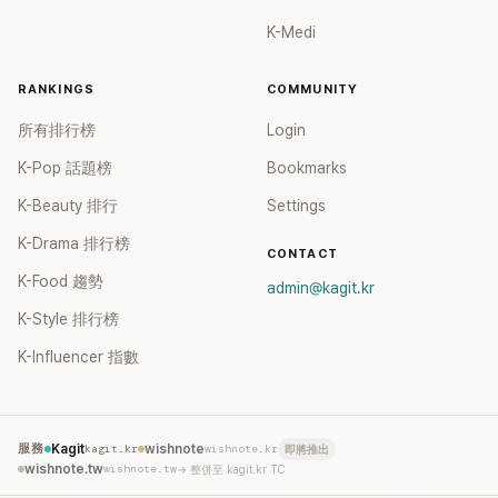
K-Medi
RANKINGS
COMMUNITY
所有排行榜
Login
K-Pop 話題榜
Bookmarks
K-Beauty 排行
Settings
K-Drama 排行榜
CONTACT
K-Food 趨勢
admin@kagit.kr
K-Style 排行榜
K-Influencer 指數
服務
Kagit
kagit.kr
wishnote
wishnote.kr
即將推出
wishnote.tw
wishnote.tw
→ 整併至 kagit.kr TC