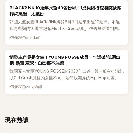
K-POP
BLACKPINK 10週年只邀40名粉絲！1成員因行程衝突缺席
韓網罵翻：太敷衍
韓國人氣女團BLACKPINK將於8月8日迎來出道10週年，不過
即將舉辦的10週年紀念Meet & Greet活動，依舊無法看到四人
合體。根據韓媒《MyDaily》7日報導，當天將由Jisoo（智秀）、
3 小時前
K氏鄉民
Rosé與Jennie出席，Lisa則因行程安排確定缺席，再度引發粉
絲熱議。
K-POP
情歌主角竟是女生！YOUNG POSSE成員一句話掀「低調出
櫃」熱議 羞認：自己都不敢聽
韓國五人女團YOUNG POSSE於2023年出道，與一般主打清純
或Girl Crush風格的女團不同，她們以濃厚的Hip-Hop元素、自
創Rap及成員親自參與創作為特色，MV也融入美式街頭、塗
20 小時前
K氏鄉民
鴉、滑板等文化元素。雖然並非出身四大經紀公司，仍憑藉鮮
明的音樂風格，在海外尤其是歐美市場累積不少人氣，逐漸成
為第五代女團中極具辨識度的新生代代表之一。
現在熱讀