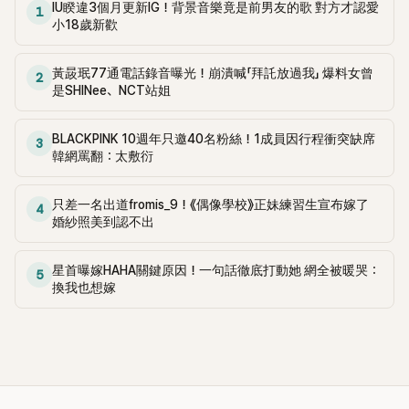
IU睽違3個月更新IG！背景音樂竟是前男友的歌 對方才認愛
1
小18歲新歡
黃晸珉77通電話錄音曝光！崩潰喊「拜託放過我」 爆料女曾
2
是SHINee、NCT站姐
BLACKPINK 10週年只邀40名粉絲！1成員因行程衝突缺席
3
韓網罵翻：太敷衍
只差一名出道fromis_9！《偶像學校》正妹練習生宣布嫁了
4
婚紗照美到認不出
星首曝嫁HAHA關鍵原因！一句話徹底打動她 網全被暖哭：
5
換我也想嫁