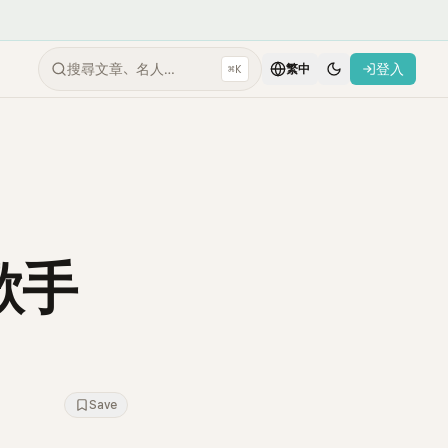
搜尋文章、名人…
登入
⌘K
繁中
歌手
Save